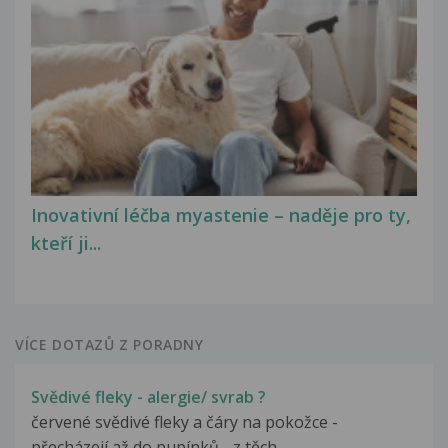
Inovativní léčba myastenie – naděje pro ty,
kteří ji...
VÍCE DOTAZŮ Z PORADNY
Svědivé fleky - alergie/ svrab ?
červené svědivé fleky a čáry na pokožce -
přecházejí až do pupínků - z těch...