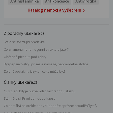
Antihistaminika
Antikoncepce
Antivirotika
Katalog nemocí a vyšetření
Z poradny uLékaře.cz
Stále se zvětšující bradavka
Co znamená nehomogenní struktura jater?
Občasné píchnutí pod žebry
Dyspepsie: Větry i při malé námaze, nepravidelná stolice
Zelený povlak na jazyku - co to může být?
Články uLékaře.cz
13 situací, kdy je nutné volat záchrannou službu
Stáhněte si: První pomoc do kapsy
Co pomáhá na oteklé nohy? Podpořte správné proudění lymfy