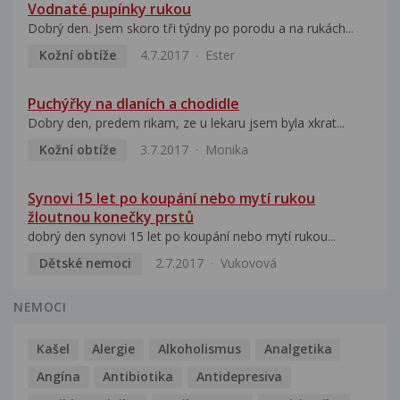
Vodnaté pupínky rukou
Dobrý den. Jsem skoro tři týdny po porodu a na rukách...
Kožní obtíže
4.7.2017
Ester
Puchýřky na dlaních a chodidle
Dobry den, predem rikam, ze u lekaru jsem byla xkrat...
Kožní obtíže
3.7.2017
Monika
Synovi 15 let po koupání nebo mytí rukou
žloutnou konečky prstů
dobrý den synovi 15 let po koupání nebo mytí rukou...
Dětské nemoci
2.7.2017
Vukovová
NEMOCI
Kašel
Alergie
Alkoholismus
Analgetika
Angína
Antibiotika
Antidepresiva