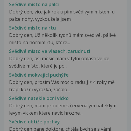
Svědivé místo na palci
Dobrý den, více jak rok trpím svědivým místem u
palce nohy, vyzkoušela jsem...
Svědivé místo na rtu
Dobrý den, Už několik týdnů mám svědivé, pálivé
místo na horním rtu, které...
Svědivé místo ve vlasech, zarudnutí
Dobrý den, asi měsíc mám v týlní oblasti velice
svědivé místo, které je po...
Svědivé mokvající puchýře
Dobrý den, prosím Vás moc o radu. Již 4 roky mě
trápí kožní vyrážka, začalo...
Svědive natekle ocni vicko
Dobrý den, mam problem s červenalym nateklym
levym vickem ktere navic hrozne...
Svědivé obtíže pochvy
Dobrý den pane doktore, chtěla bych se s vámi