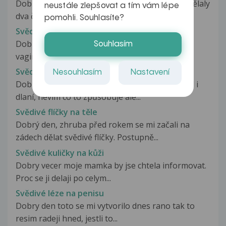
Dobrý den, před několika dny se mi na noze udělaly
neustále zlepšovat a tím vám lépe
dva červené fleky o velikosti...
pomohli. Souhlasíte?
Svědivé fleky na vagine
Dobrý den, mám problém už asi týden mám na
Souhlasím
vagine červené svědivé fleky, když...
Svědivé flíčky na chodidlech
Nesouhlasím
Nastavení
Dobrý den, mám problém se svěděním chodidel i
dlaní, nevím co to způsobuje ale...
Svědivé flíčky na těle
Dobrý den, zhruba před rokem se mi začali na
zádech dělat svědivé flíčky. Postupně...
Svědivé kuličky na kůži
Dobry vecer moje mamka by jse chtela informovat.
Proc se ji delaji po celym...
Svědivé léze na penisu
Dobry den toto se mi vytvorilo dnes rano tak to
resim radeji hned, jestli to...