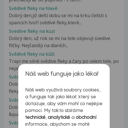
Svědivé fleky na hlavě
Dobrý den,již delší dobu se mi na krku čelisti s
spancich tvoří svědivé fleky,které...
Svedive fleky na kuzi
Dobrý den, už rok se mi na tele objevují svedive
flíčky. Nejčastěji na dlaních...
Svědivé fleky na kůži
Trapi me silně svědive fleky a čary po celem tele, po
nejakem casevzmizi a objevi...
Náš web funguje jako lékař
Svědivé fleky na kůži
Dobrý den, pod prsy a v podpaží se mi vyskytly
Náš web využívá soubory cookies,
fleky, které jsou každým dnem...
a funguje tak jako lékař, který se
Svědivé fleky na pokožce
dotazuje, aby vám mohl co nejlépe
Dobrý den, před několika dny se mi udělaly
pomoci. My takto sbíráme
&quot;pupínky&quot; na stehnáh a...
technické
,
analytické
a
obchodní
Svědivé fleky na těle
informace, abychom se mohli