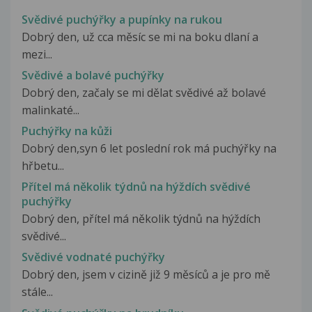
Svědivé puchýřky a pupínky na rukou
Dobrý den, už cca měsíc se mi na boku dlaní a
mezi...
Svědivé a bolavé puchýřky
Dobrý den, začaly se mi dělat svědivé až bolavé
malinkaté...
Puchýřky na kůži
Dobrý den,syn 6 let poslední rok má puchýřky na
hřbetu...
Přítel má několik týdnů na hýždích svědivé
puchýřky
Dobrý den, přítel má několik týdnů na hýždích
svědivé...
Svědivé vodnaté puchýřky
Dobrý den, jsem v cizině již 9 měsíců a je pro mě
stále...