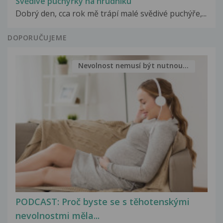
Svědivé puchýřky na hrudníku
Dobrý den, cca rok mě trápí malé svědivé puchýře,...
DOPORUČUJEME
Nevolnost nemusí být nutnou...
PODCAST: Proč byste se s těhotenskými
nevolnostmi měla...