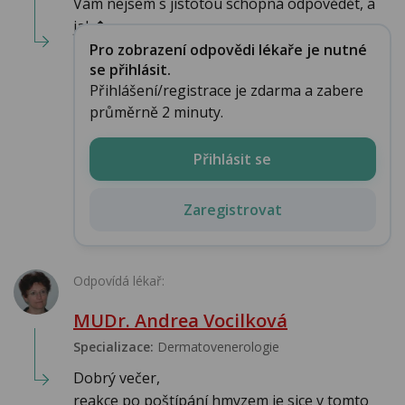
Vám nejsem s jistotou schopná odpovědět, a
jak�...
Pro zobrazení odpovědi lékaře je nutné
se přihlásit.
Přihlášení/registrace je zdarma a zabere
průměrně 2 minuty.
Přihlásit se
Zaregistrovat
Odpovídá lékař:
MUDr. Andrea Vocilková
Specializace:
Dermatovenerologie
Dobrý večer,
reakce po poštípání hmyzem je sice v tomto