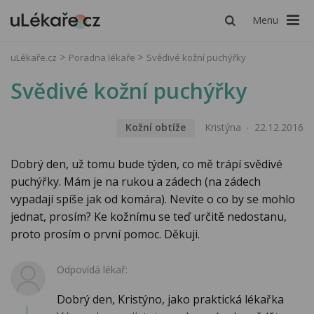
Menu
uLékaře.cz
Poradna lékaře
Svědivé kožní puchýřky
Svědivé kožní puchýřky
Kožní obtíže
Kristýna
22.12.2016
Dobrý den, už tomu bude týden, co mě trápí svědivé
puchýřky. Mám je na rukou a zádech (na zádech
vypadají spíše jak od komára). Nevíte o co by se mohlo
jednat, prosím? Ke kožnímu se teď určitě nedostanu,
proto prosím o první pomoc. Děkuji.
Odpovídá lékař:
Dobrý den, Kristýno, jako praktická lékařka