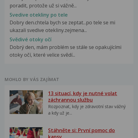
poradit, protože už si vážně...
Svedive otekliny po tele
Dobry den.chtela bych se zeptat...po tele se mi
ukazali svedive otekliny.zejmena...
Svědivé otoky očí
Dobrý den, mám problém se stále se opakujícími
otoky očí, které velice svědí...
MOHLO BY VÁS ZAJÍMAT
13 situací, kdy je nutné volat
záchrannou službu
Rozpoznat, kdy je zdravotní stav vážný
a kdy už je...
Stáhněte si: První pomoc do
kapsy