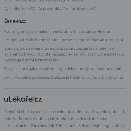
TEST: Jak dobře se vyznáte ve svých emocích?
Výsledky testu EQ: Co prozradil váš emoční kompas?
Žena-in.cz
Kvůli migréně jsem málem neměla ani děti, svěřuje se Helena
Pět tipů, jak začít dokonalé ráno. Nevynechejte snídani ani protažení
Způsob, jak se díváme do mobilu, velmi zatěžuje krční páteř, se
skloněnou hlavou je to stejná zátěž, jak se 40 kilovým pytlem na krku,
vysvětluje přední fyzioterapeut
Tipy maminek, jak na svačiny, aby je děti nenosily nesnědené domů
Jídlo jako palivo pro běžce: Důležité je nejen to, co jíte, ale i kdy to jíte
Největší česká medicínská online poradna a průkopník v oblasti
telemedicíny si klade za cíl zefektivnit a zkvalitnit české
zdravotnictví. Tým více jak 300 lékařů včetně desítek specialistů