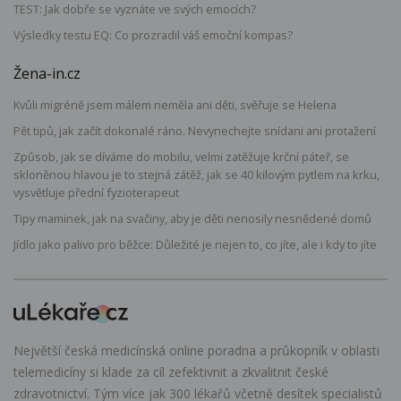
TEST: Jak dobře se vyznáte ve svých emocích?
Výsledky testu EQ: Co prozradil váš emoční kompas?
Žena-in.cz
Kvůli migréně jsem málem neměla ani děti, svěřuje se Helena
Pět tipů, jak začít dokonalé ráno. Nevynechejte snídani ani protažení
Způsob, jak se díváme do mobilu, velmi zatěžuje krční páteř, se
skloněnou hlavou je to stejná zátěž, jak se 40 kilovým pytlem na krku,
vysvětluje přední fyzioterapeut
Tipy maminek, jak na svačiny, aby je děti nenosily nesnědené domů
Jídlo jako palivo pro běžce: Důležité je nejen to, co jíte, ale i kdy to jíte
Největší česká medicínská online poradna a průkopník v oblasti
telemedicíny si klade za cíl zefektivnit a zkvalitnit české
zdravotnictví. Tým více jak 300 lékařů včetně desítek specialistů