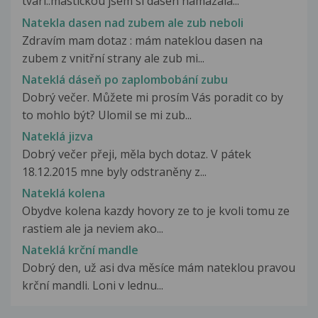
tvarí..mastickou jsem si dasen namazala...
Natekla dasen nad zubem ale zub neboli
Zdravím mam dotaz : mám nateklou dasen na
zubem z vnitřní strany ale zub mi...
Nateklá dáseň po zaplombobání zubu
Dobrý večer. Můžete mi prosím Vás poradit co by
to mohlo být? Ulomil se mi zub...
Nateklá jizva
Dobrý večer přeji, měla bych dotaz. V pátek
18.12.2015 mne byly odstraněny z...
Nateklá kolena
Obydve kolena kazdy hovory ze to je kvoli tomu ze
rastiem ale ja neviem ako...
Nateklá krční mandle
Dobrý den, už asi dva měsíce mám nateklou pravou
krční mandli. Loni v lednu...