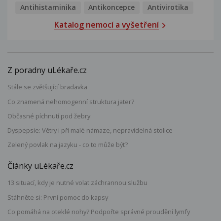
Antihistaminika
Antikoncepce
Antivirotika
Katalog nemocí a vyšetření
Z poradny uLékaře.cz
Stále se zvětšující bradavka
Co znamená nehomogenní struktura jater?
Občasné píchnutí pod žebry
Dyspepsie: Větry i při malé námaze, nepravidelná stolice
Zelený povlak na jazyku - co to může být?
Články uLékaře.cz
13 situací, kdy je nutné volat záchrannou službu
Stáhněte si: První pomoc do kapsy
Co pomáhá na oteklé nohy? Podpořte správné proudění lymfy