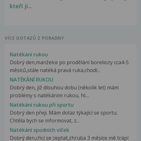
kteří ji...
VÍCE DOTAZŮ Z PORADNY
Natékání rukou
Dobrý den,manželce po prodělání boreliozy cca4-5
měsíců,stále natéká pravá ruka,chodí...
NATÉKÁNÍ RUKOU
Dobrý den, již dlouhou dobu (několik let) mám
problémy s natékáním rukou, hl....
Natékání rukou při sportu
Dobrý den přeji. Mám dotaz týkající se sportu.
Chtěla bych se informovat, z...
Natékání spodních víček
Dobrý den,chci se zeptat,zhruba 3 měsíce mě trápí