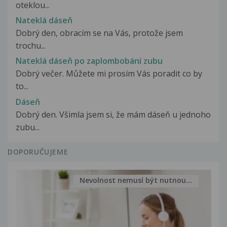
oteklou...
Nateklá dáseň
Dobrý den, obracím se na Vás, protože jsem
trochu...
Nateklá dáseň po zaplombobání zubu
Dobrý večer. Můžete mi prosím Vás poradit co by
to...
Dáseň
Dobrý den. Všimla jsem si, že mám dáseň u jednoho
zubu...
DOPORUČUJEME
Nevolnost nemusí být nutnou...