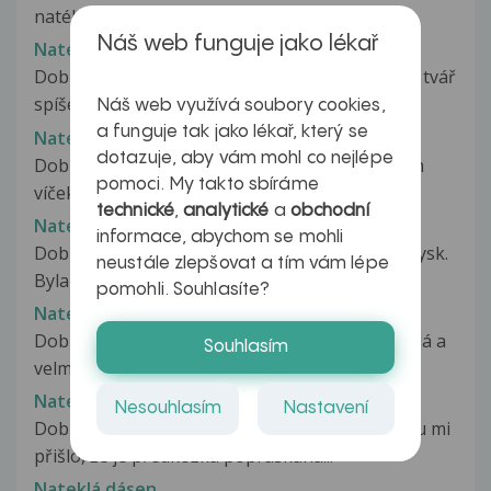
natékání spodních víček které...
Náš web funguje jako lékař
Natékání tváře a pobolívání v krku
Dobrý den, před pul rokem mě natékala hodně tvář
spíše pusa šla jsem k zubaři...
Náš web využívá soubory cookies,
a funguje tak jako lékař, který se
Natékíní očí
dotazuje, aby vám mohl co nejlépe
Dobrý den,mám problém s natékáním spodních
pomoci. My takto sbíráme
víček.Problém trvá zhruba4 měsíce.Na...
technické
,
analytické
a
obchodní
Natekl mi pravý stydký pysk
informace, abychom se mohli
Dobrý den, 19.12.2019 mi natekl pravý stydky pysk.
neustále zlepšovat a tím vám lépe
Byla jsem na gynekologii...
pomohli. Souhlasíte?
Nateklá a bolavá mandle u kořene jazyka
Dobrý den, už více než čtyři dny mě trápí nateklá a
Souhlasím
velmi bolavá levá mandle...
Nateklá a podrážděná předkožka
Nesouhlasím
Nastavení
Dobrý den, před dvěma dny po pohlavním styku mi
přišlo, že je předkožka popraskaná...
Nateklá dásen