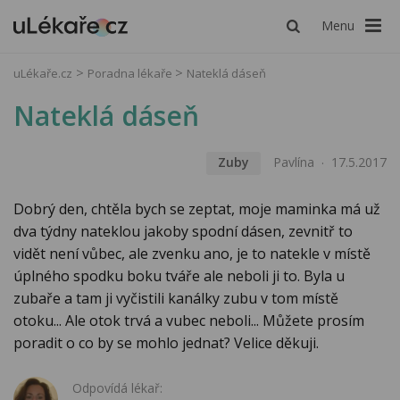
Menu
uLékaře.cz
Poradna lékaře
Nateklá dáseň
Nateklá dáseň
Zuby
Pavlína
17.5.2017
Dobrý den, chtěla bych se zeptat, moje maminka má už
dva týdny nateklou jakoby spodní dásen, zevnitř to
vidět není vůbec, ale zvenku ano, je to natekle v místě
úplného spodku boku tváře ale neboli ji to. Byla u
zubaře a tam ji vyčistili kanálky zubu v tom místě
otoku... Ale otok trvá a vubec neboli... Můžete prosím
poradit o co by se mohlo jednat? Velice děkuji.
Odpovídá lékař: