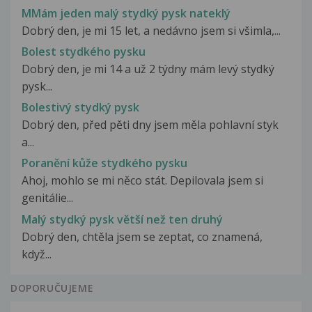
MMám jeden malý stydký pysk nateklý
Dobrý den, je mi 15 let, a nedávno jsem si všimla,...
Bolest stydkého pysku
Dobrý den, je mi 14 a už 2 týdny mám levý stydký
pysk...
Bolestivý stydký pysk
Dobrý den, před pěti dny jsem měla pohlavní styk
a...
Poranění kůže stydkého pysku
Ahoj, mohlo se mi něco stát. Depilovala jsem si
genitálie...
Malý stydký pysk větší než ten druhý
Dobrý den, chtěla jsem se zeptat, co znamená,
když...
DOPORUČUJEME