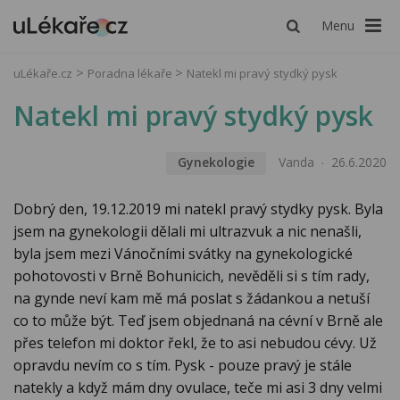
Menu
uLékaře.cz
Poradna lékaře
Natekl mi pravý stydký pysk
Natekl mi pravý stydký pysk
Gynekologie
Vanda
26.6.2020
Dobrý den, 19.12.2019 mi natekl pravý stydky pysk. Byla
jsem na gynekologii dělali mi ultrazvuk a nic nenašli,
byla jsem mezi Vánočními svátky na gynekologické
pohotovosti v Brně Bohunicich, nevěděli si s tím rady,
na gynde neví kam mě má poslat s žádankou a netuší
co to může být. Teď jsem objednaná na cévní v Brně ale
přes telefon mi doktor řekl, že to asi nebudou cévy. Už
opravdu nevím co s tím. Pysk - pouze pravý je stále
natekly a když mám dny ovulace, teče mi asi 3 dny velmi