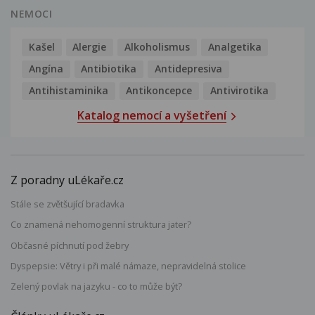
NEMOCI
Kašel
Alergie
Alkoholismus
Analgetika
Angína
Antibiotika
Antidepresiva
Antihistaminika
Antikoncepce
Antivirotika
Katalog nemocí a vyšetření
Z poradny uLékaře.cz
Stále se zvětšující bradavka
Co znamená nehomogenní struktura jater?
Občasné píchnutí pod žebry
Dyspepsie: Větry i při malé námaze, nepravidelná stolice
Zelený povlak na jazyku - co to může být?