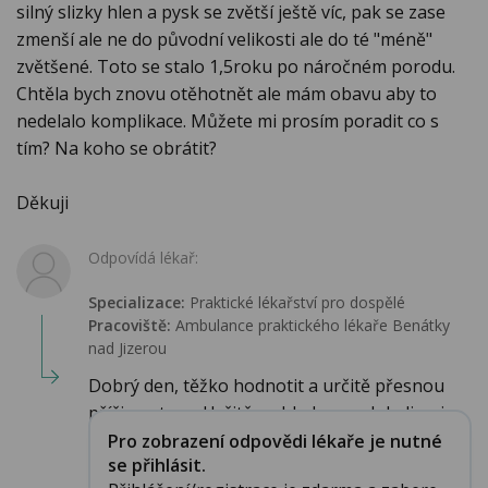
silný slizky hlen a pysk se zvětší ještě víc, pak se zase
zmenší ale ne do původní velikosti ale do té "méně"
zvětšené. Toto se stalo 1,5roku po náročném porodu.
Chtěla bych znovu otěhotnět ale mám obavu aby to
nedelalo komplikace. Můžete mi prosím poradit co s
tím? Na koho se obrátit?
Děkuji
Odpovídá lékař:
Specializace:
Praktické lékařství pro dospělé
Pracoviště:
Ambulance praktického lékaře Benátky
nad Jizerou
Dobrý den, těžko hodnotit a určitě přesnou
příčinu stavu. Určitě s ohledem na lokalizaci ...
Pro zobrazení odpovědi lékaře je nutné
se přihlásit.