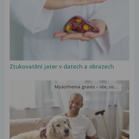
Ztukovatění jater v datech a obrazech
Myasthenia gravis – vše, co...