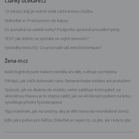
Články uLékaře.cz
13 situací, kdy je nutné volat záchrannou službu
Stáhněte si: První pomoc do kapsy
Co pomáhá na oteklé nohy? Podpořte správné proudění lymfy
TEST: Jak dobře se vyznáte ve svých emocích?
Výsledky testu EQ: Co prozradil váš emoční kompas?
Žena-in.cz
Kvůli migréně jsem málem neměla ani děti, svěřuje se Helena
Pět tipů, jak začít dokonalé ráno. Nevynechejte snídani ani protažení
Způsob, jak se díváme do mobilu, velmi zatěžuje krční páteř, se
skloněnou hlavou je to stejná zátěž, jak se 40 kilovým pytlem na krku,
vysvětluje přední fyzioterapeut
Tipy maminek, jak na svačiny, aby je děti nenosily nesnědené domů
Jídlo jako palivo pro běžce: Důležité je nejen to, co jíte, ale i kdy to jíte