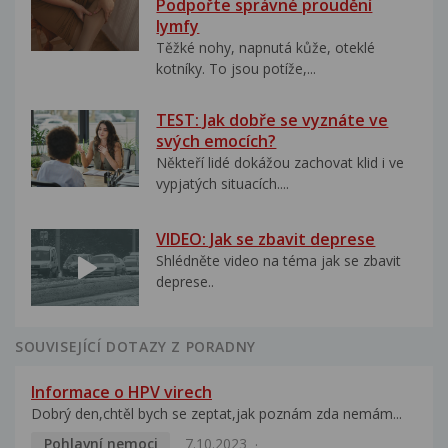
Podpořte správné proudění
lymfy
Těžké nohy, napnutá kůže, oteklé
kotníky. To jsou potíže,...
TEST: Jak dobře se vyznáte ve
svých emocích?
Někteří lidé dokážou zachovat klid i ve
vypjatých situacích....
VIDEO: Jak se zbavit deprese
Shlédněte video na téma jak se zbavit
deprese..
SOUVISEJÍCÍ DOTAZY Z PORADNY
Informace o HPV virech
Dobrý den,chtěl bych se zeptat,jak poznám zda nemám...
Pohlavní nemoci
7.10.2023