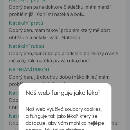
Dobrý den pane doktore Sládečku, mám menší
problém již 10dní mi natéká a bolí...
Natékání prstů
Dobrý den, mám takoví problém který mě dost
obtěžuje a někdy i vadí . Natékají...
Natékání rukou
Dobrý den,manželce po prodělání boreliozy cca4-5
měsíců,stále natéká pravá ruka,chodí...
NATÉKÁNÍ RUKOU
Dobrý den, již dlouhou dobu (několik let) mám
problémy s natékáním rukou, hl....
Natékání rukou při sportu
Náš web funguje jako lékař
Dobrý den přeji. Mám dotaz týkající se sportu.
Chtěla bych se informovat, z...
Náš web využívá soubory cookies,
Natékání spodních víček
a funguje tak jako lékař, který se
Dobrý den,chci se zeptat,zhruba 3 měsíce mě trápí
dotazuje, aby vám mohl co nejlépe