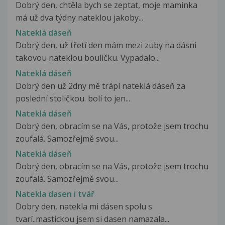
Dobrý den, chtěla bych se zeptat, moje maminka
má už dva týdny nateklou jakoby...
Nateklá dáseň
Dobrý den, už třetí den mám mezi zuby na dásni
takovou nateklou bouličku. Vypadalo...
Nateklá dáseň
Dobrý den už 2dny mě trápí nateklá dáseň za
poslední stoličkou. bolí to jen...
Nateklá dáseň
Dobrý den, obracím se na Vás, protože jsem trochu
zoufalá. Samozřejmě svou...
Nateklá dáseň
Dobrý den, obracím se na Vás, protože jsem trochu
zoufalá. Samozřejmě svou...
Natekla dasen i tvář
Dobry den, natekla mi dásen spolu s
tvarí..mastickou jsem si dasen namazala...