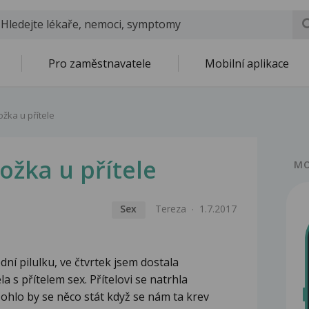
Pro zaměstnavatele
Mobilní aplikace
žka u přítele
žka u přítele
MO
Sex
Tereza
1.7.2017
dní pilulku, ve čtvrtek jsem dostala
a s přítelem sex. Přítelovi se natrhla
ohlo by se něco stát když se nám ta krev