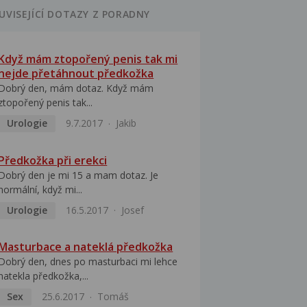
UVISEJÍCÍ DOTAZY Z PORADNY
Když mám ztopořený penis tak mi
nejde přetáhnout předkožka
Dobrý den, mám dotaz. Když mám
ztopořený penis tak...
Urologie
9.7.2017
Jakib
Předkožka při erekci
Dobrý den je mi 15 a mam dotaz. Je
normální, když mi...
Urologie
16.5.2017
Josef
Masturbace a nateklá předkožka
Dobrý den, dnes po masturbaci mi lehce
natekla předkožka,...
Sex
25.6.2017
Tomáš