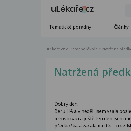
Tematické poradny
Články
uLékaře.cz
Poradna lékaře
Natržená předko
Natržená předko
Dobrý den.
Beru HA a v neděli jsem vzala posle
menstruaci a ještě ten den jsem měl
předkožka a začala mu téct krev. M