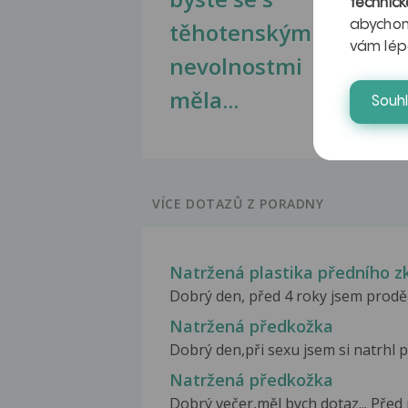
technick
těhotenskými
obr
abychom
vám lép
nevolnostmi
měla...
Souh
VÍCE DOTAZŮ Z PORADNY
Natržená plastika předního z
Dobrý den, před 4 roky jsem proděl
Natržená předkožka
Dobrý den,při sexu jsem si natrhl p
Natržená předkožka
Dobrý večer,měl bych dotaz... Před 