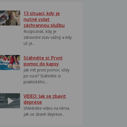
13 situací, kdy je
nutné volat
záchrannou službu
Rozpoznat, kdy je
zdravotní stav vážný a kdy
už je...
Stáhněte si: První
pomoc do kapsy
Jak mít první pomoc vždy
po ruce? Stáhněte si
praktického...
VIDEO: Jak se zbavit
deprese
Shlédněte video na téma
jak se zbavit deprese..