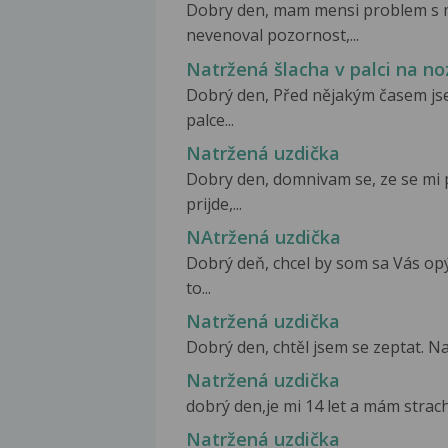
Dobry den, mam mensi problem s 
nevenoval pozornost,...
Natržená šlacha v palci na no
Dobrý den, Před nějakým časem jse
palce...
Natržená uzdička
Dobry den, domnivam se, ze se mi p
prijde,...
NAtržená uzdička
Dobrý deň, chcel by som sa Vás o
to...
Natržená uzdička
Dobrý den, chtěl jsem se zeptat. Nat
Natržená uzdička
dobrý den,je mi 14 let a mám strach c
Natržená uzdička