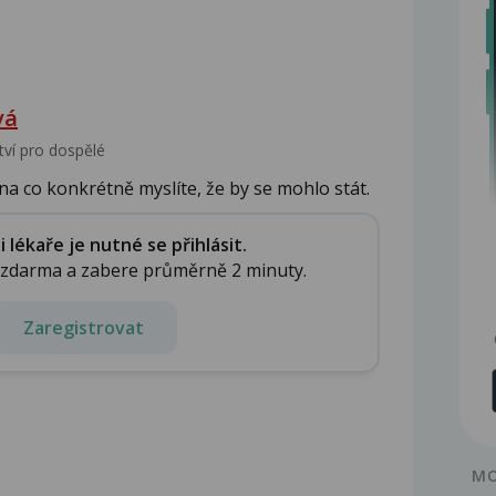
vá
tví pro dospělé
a co konkrétně myslíte, že by se mohlo stát.
.
lékaře je nutné se přihlásit.
e zdarma a zabere průměrně 2 minuty.
Zaregistrovat
MO