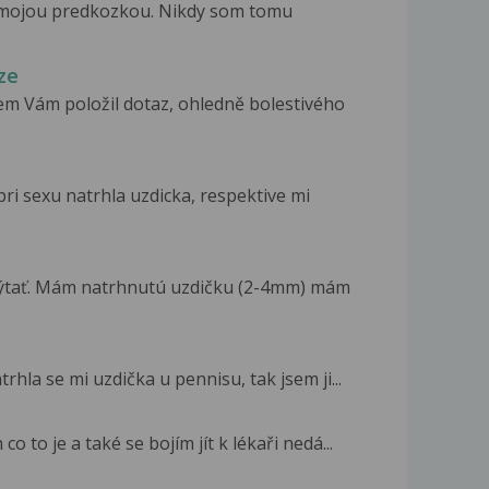
mojou predkozkou. Nikdy som tomu
ze
m Vám položil dotaz, ohledně bolestivého
ri sexu natrhla uzdicka, respektive mi
pýtať. Mám natrhnutú uzdičku (2-4mm) mám
rhla se mi uzdička u pennisu, tak jsem ji...
o to je a také se bojím jít k lékaři nedá...