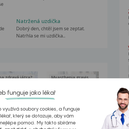
se
Natržená uzdička
de
Dobrý den, chtěl jsem se zeptat.
Natrhla se mi uzdička...
na zdravá játra?
Myasthenia gravis – vše, co...
b funguje jako lékař
NE
 využívá soubory cookies, a funguje
kovatění
Inovativní
 lékař, který se dotazuje, aby vám
 nejlépe pomoci. My takto sbíráme
r v datech a
léčba