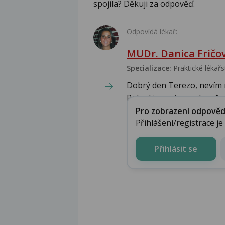
spojila? Děkuji za odpověď.
Odpovídá lékař:
MUDr. Danica Fričo
Specializace:
Praktické lékařs
Dobrý den Terezo, nevím n
Pokud je partner zdrav�..
Pro zobrazení odpovědi 
Přihlášení/registrace j
Přihlásit se