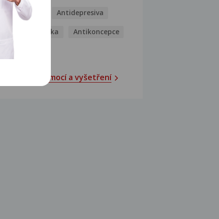
Antibiotika
Antidepresiva
Antihistaminika
Antikoncepce
Antivirotika
Katalog nemocí a vyšetření