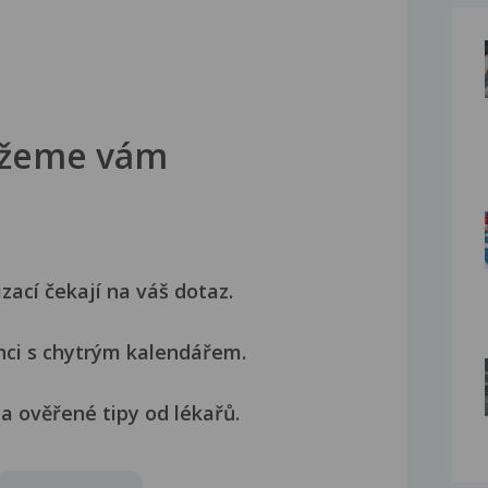
žeme vám
izací čekají na váš dotaz.
nci s chytrým kalendářem.
a ověřené tipy od lékařů.