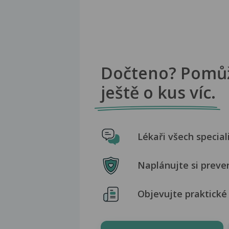
Dočteno? Pomů
ještě o kus víc.
Lékaři všech special
Naplánujte si preve
Objevujte praktické 