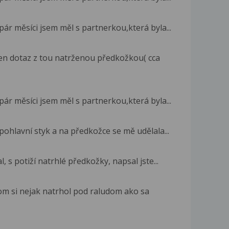
pár měsíci jsem měl s partnerkou,která byla...
den dotaz z tou natrženou předkožkou( cca
pár měsíci jsem měl s partnerkou,která byla...
ohlavní styk a na předkožce se mě udělala...
 s potiží natrhlé předkožky, napsal jste...
m si nejak natrhol pod raludom ako sa