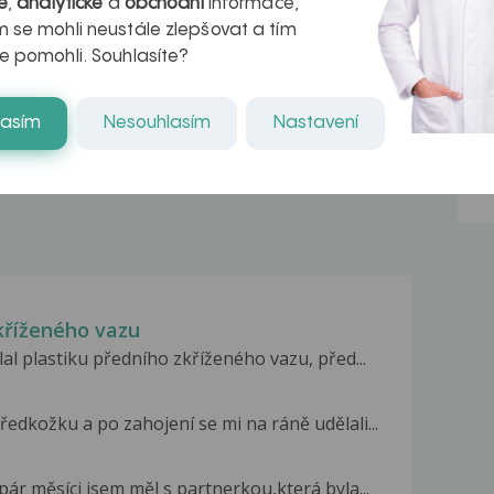
é
,
analytické
a
obchodní
informace,
azech
myastenie –
 se mohli neustále zlepšovat a tím
e pomohli. Souhlasíte?
naděje pro ty,
kteří ji...
lasím
Nesouhlasím
Nastavení
kříženého vazu
al plastiku předního zkříženého vazu, před...
ředkožku a po zahojení se mi na ráně udělali...
pár měsíci jsem měl s partnerkou,která byla...