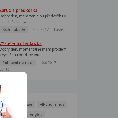
Zarudlá předkožka
Dobrý den, mám zarudlou předkožku v
oblasti žaludu....
Kožní obtíže
23.6.2017
Lukáš
VYsušená předkožka
Dobrý den, momentálne mám problém
s vysušenu předkožkou....
Pohlavní nemoci
10.6.2017
Lukáš
MOCI
Kašel
Alergie
Alkoholismus
Analgetika
Angína