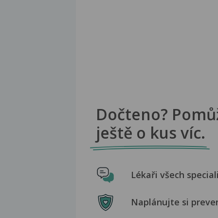
Dočteno? Pomů
ještě o kus víc.
Lékaři všech special
Naplánujte si preve