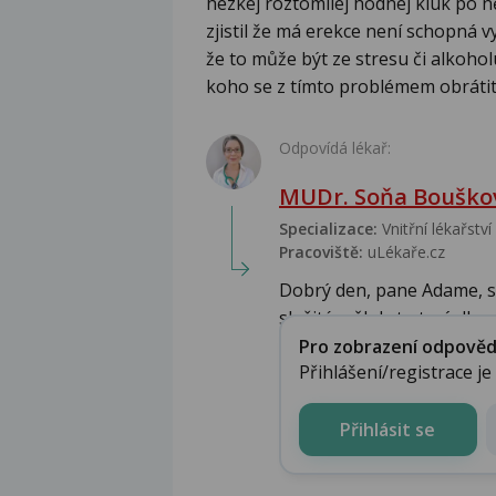
hezkej roztomilej hodnej kluk po n
zjistil že má erekce není schopná 
že to může být ze stresu či alkoh
koho se z tímto problémem obrátit .
Odpovídá lékař:
MUDr. Soňa Bouškov
Specializace:
Vnitřní lékařství
Pracoviště:
uLékaře.cz
Dobrý den, pane Adame, se
složité, někdy to trvá dl...
Pro zobrazení odpovědi 
Přihlášení/registrace j
Přihlásit se