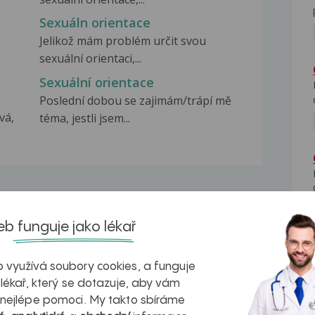
Sexuáln orientace
Jelikož mám problém určit svou
sexuální orientaci,...
Sexuální orientace
Poslední dobou se zajimám/trápí mě
vá,
téma, jestli jsem...
b funguje jako lékař
na zdravá játra?
Myasthenia gravis – vše, co...
 využívá soubory cookies, a funguje
 lékař, který se dotazuje, aby vám
 nejlépe pomoci. My takto sbíráme