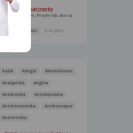
HPV typ 52 u partnerky
Dobrý deň prajem. Prosím Vás ako sa
dá vyliečiť vírus...
Pohlavní nemoci
5.10.2023
MOCI
Kašel
Alergie
Alkoholismus
Analgetika
Angína
Antibiotika
Antidepresiva
Antihistaminika
Antikoncepce
Antivirotika