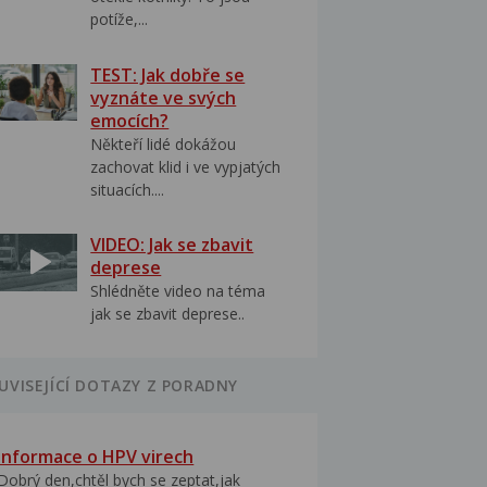
potíže,...
TEST: Jak dobře se
vyznáte ve svých
emocích?
Někteří lidé dokážou
zachovat klid i ve vypjatých
situacích....
VIDEO: Jak se zbavit
deprese
Shlédněte video na téma
jak se zbavit deprese..
UVISEJÍCÍ DOTAZY Z PORADNY
Informace o HPV virech
Dobrý den,chtěl bych se zeptat,jak