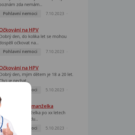
poznám zda nemám...
Pohlavní nemoci
7.10.2023
Očkování na HPV
Dobrý den, do kolika let se mohou
dospělí očkovat na...
Pohlavní nemoci
7.10.2023
Očkování na HPV
Dobrý den, mým dětem je 18 a 20 let.
Chci je nechat...
Pohlavní nemoci
5.10.2023
HPV pozitivní manželka
Dobrý den, manželka po xx letech
přivezla z Východu...
Pohlavní nemoci
5.10.2023