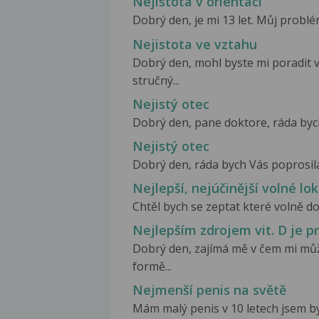
Nejistota v orientaci
Dobrý den, je mi 13 let. Můj problém
Nejistota ve vztahu
Dobrý den, mohl byste mi poradit v
stručný...
Nejistý otec
Dobrý den, pane doktore, ráda bych
Nejistý otec
Dobrý den, ráda bych Vás poprosila
Nejlepší, nejúčinější volné lo
Chtěl bych se zeptat které volně d
Nejlepším zdrojem vit. D je p
Dobrý den, zajímá mě v čem mi můž
formě...
Nejmenší penis na světě
Mám malý penis v 10 letech jsem b