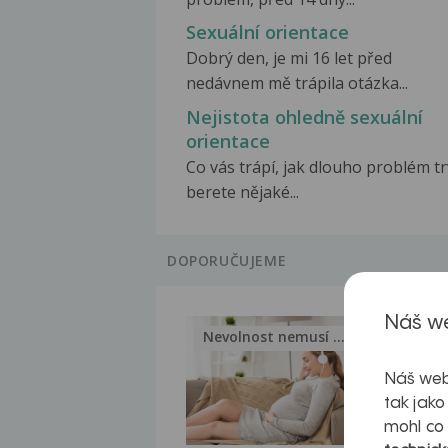
Sexuální orientace
Dobrý den, je mi 16 let před
nedávnem mě trápila otázka...
Nejistota ohledně sexuální
orientace
Co vás trápí, jak dlouho problém tr
berete nějaké...
DOPORUČUJEME
Náš we
Nevolnost nemusí být nutnou...
Jak 
Náš web
tak jako
mohl co