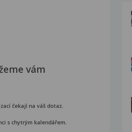
žeme vám
izací čekají na váš dotaz.
nci s chytrým kalendářem.