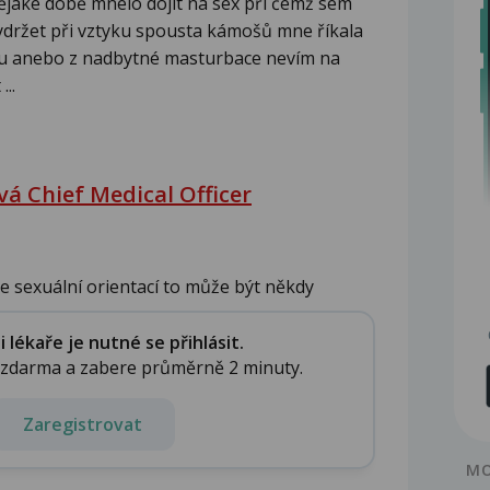
ějaké době mnelo dojít na sex při čemž sem
vydržet při vztyku spousta kámošů mne říkala
olu anebo z nadbytné masturbace nevím na
..
á Chief Medical Officer
 sexuální orientací to může být někdy
lékaře je nutné se přihlásit.
e zdarma a zabere průměrně 2 minuty.
Zaregistrovat
MO