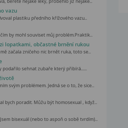
á, berete nějaké léky, proběhlo již nějaké...
ho vazu
voval plastiku předního křížového vazu...
 čím by mohl souviset můj problém.Praktik...
ezi lopatkami, občastné brnění rukou
mě začala zničeho nic brnět ruka, toto se...
e
odařilo sehnat zubaře který přibírá.......
životě
ním svým problémem. Jedná se o to, že sice...
l bych poradit. Můžu být homosexual , když...
 Jsem bisexuál (nebo to aspoň o sobě tvrdím)...