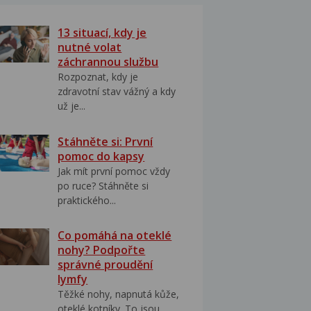
13 situací, kdy je
nutné volat
záchrannou službu
Rozpoznat, kdy je
zdravotní stav vážný a kdy
už je...
Stáhněte si: První
pomoc do kapsy
Jak mít první pomoc vždy
po ruce? Stáhněte si
praktického...
Co pomáhá na oteklé
nohy? Podpořte
správné proudění
lymfy
Těžké nohy, napnutá kůže,
oteklé kotníky. To jsou