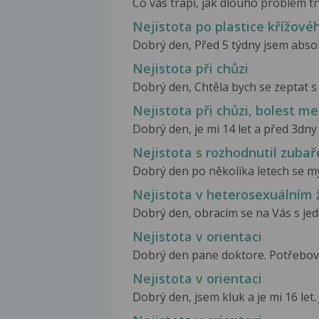
Co vás trápí, jak dlouho problém trv
Nejistota po plastice křížové
Dobrý den, Před 5 týdny jsem absol
Nejistota při chůzi
Dobrý den, Chtěla bych se zeptat s
Nejistota při chůzi, bolest m
Dobrý den, je mi 14 let a před 3dny 
Nejistota s rozhodnutil zubař
Dobrý den po několika letech se my p
Nejistota v heterosexuálním 
Dobrý den, obracím se na Vás s jed
Nejistota v orientaci
Dobrý den pane doktore. Potřebova
Nejistota v orientaci
Dobrý den, jsem kluk a je mi 16 let.