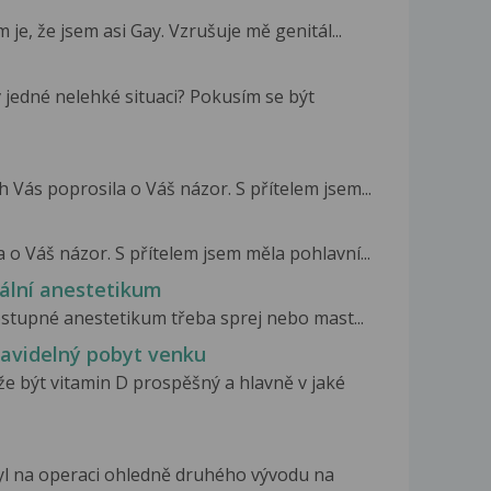
 je, že jsem asi Gay. Vzrušuje mě genitál...
 jedné nelehké situaci? Pokusím se být
 Vás poprosila o Váš názor. S přítelem jsem...
 o Váš názor. S přítelem jsem měla pohlavní...
kální anestetikum
ostupné anestetikum třeba sprej nebo mast...
ravidelný pobyt venku
e být vitamin D prospěšný a hlavně v jaké
yl na operaci ohledně druhého vývodu na