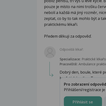
poblíž penisu, tři výš u levé kyčle.
pouze je místo na nimi trošku červe
nebolí a každá má jiný rozměr, nicm
zeptat, co by to tak mohlo být a tak
praktickému lékaři.
Předem děkuji za odpověď.
Odpovídá lékař:
Specializace:
Praktické lékařs
Pracoviště:
Ambulance praktic
Dobrý den, boule, které 
lymfatické uzliny. Ty mo...
Pro zobrazení odpovědi 
Přihlášení/registrace j
Přihlásit se