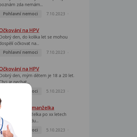
poznám zda nemám...
Pohlavní nemoci
7.10.2023
Očkování na HPV
Dobrý den, do kolika let se mohou
dospělí očkovat na...
Pohlavní nemoci
7.10.2023
Očkování na HPV
Dobrý den, mým dětem je 18 a 20 let.
Chci je nechat...
Pohlavní nemoci
5.10.2023
HPV pozitivní manželka
Dobrý den, manželka po xx letech
přivezla z Východu...
Pohlavní nemoci
5.10.2023