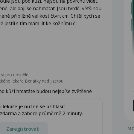
 Boule jsou pod kůží, nejsou na povrchu vidět,
né, ale dají se nahmatat. Jsou tvrdé, většinou
éně přibližně velikost čtvrt cm. Chtěl bych se
é jestli s tím mám jít ke kožnímu či
tví pro dospělé
kého lékaře Benátky nad Jizerou
pod kůži hmatáte budou nejspíše zvětšené
lékaře je nutné se přihlásit.
e zdarma a zabere průměrně 2 minuty.
Zaregistrovat
MO