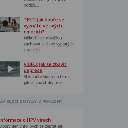
potíže,...
TEST: Jak dobře se
vyznáte ve svých
emocích?
Někteří lidé dokážou
zachovat klid i ve vypjatých
situacích....
VIDEO: Jak se zbavit
deprese
Shlédněte video na téma
jak se zbavit deprese..
UVISEJÍCÍ DOTAZY Z PORADNY
Informace o HPV virech
Dobrý den,chtěl bych se zeptat,jak