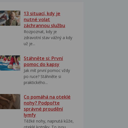
13 situací, kdy je
nutné volat
záchrannou službu
Rozpoznat, kdy je
zdravotní stav vážný a kdy
už je...
Stáhněte si: První
pomoc do kapsy
Jak mít první pomoc vždy
po ruce? Stáhněte si
praktického...
Co pomáhá na oteklé
nohy? Podpořte
správné proudění
lymfy
Těžké nohy, napnutá kůže,
oteklé kotníky. To jsou