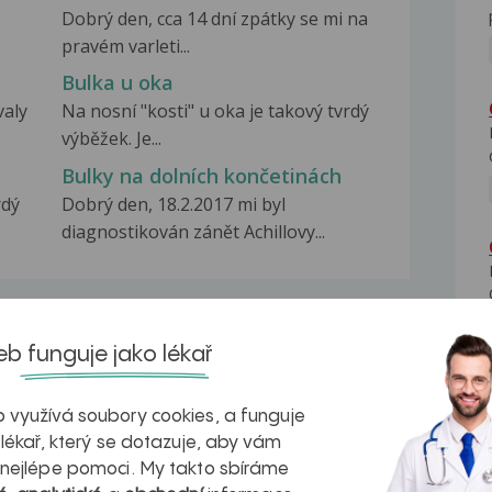
Dobrý den, cca 14 dní zpátky se mi na
pravém varleti...
Bulka u oka
valy
Na nosní "kosti" u oka je takový tvrdý
výběžek. Je...
Bulky na dolních končetinách
rdý
Dobrý den, 18.2.2017 mi byl
diagnostikován zánět Achillovy...
b funguje jako lékař
na zdravá játra?
Myasthenia gravis – vše, co...
 využívá soubory cookies, a funguje
 lékař, který se dotazuje, aby vám
 nejlépe pomoci. My takto sbíráme