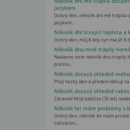
Několik dní mě trápila občas
jazykem
Dobrý den, několik dní mě trápila
jazykem...
Několik dní trvající teplota a 
Dobrý den, můj 8 letý syn má již 8 dn
Několik dnu mně trápily horeč
Nedavno mne nekolik dnu trapily h
pricinu....
Několik dotazů ohledně mého 
Přeji hezký den a předem děkuji za 
Několik dotazů ohledně rakov
Zdravím! Mojí babičce (70 let) nedá
Několik let mám problémy s 
Dobrý den, několik let mám problé
zažíváním....