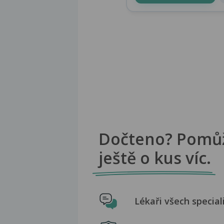
Dočteno? Pomů
ještě o kus víc.
Lékaři všech special