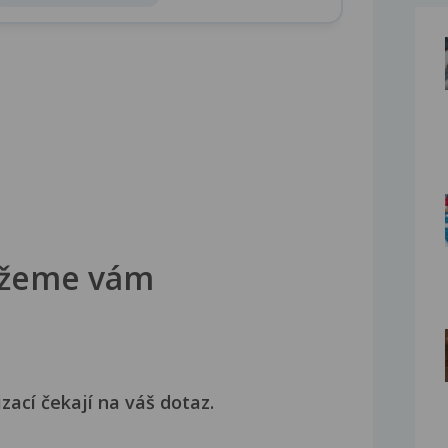
žeme vám
izací čekají na váš dotaz.