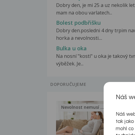
Dobry den, je mi 25 a uz nekolik let
mam na obou varlatech...
Bolest podbřišku
Dobry den.posledni 4 dny trpim na
horka a nevolnosti....
Bulka u oka
Na nosní "kosti" u oka je takový tv
výběžek. Je...
DOPORUČUJEME
Náš we
Nevolnost nemusí být nutnou...
Jak 
Náš web
tak jako
mohl co