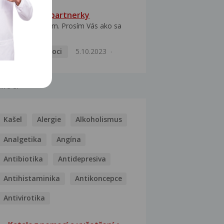
HPV typ 52 u partnerky
Dobrý deň prajem. Prosím Vás ako sa
dá vyliečiť vírus...
Pohlavní nemoci
5.10.2023
MOCI
Kašel
Alergie
Alkoholismus
Analgetika
Angína
Antibiotika
Antidepresiva
Antihistaminika
Antikoncepce
Antivirotika