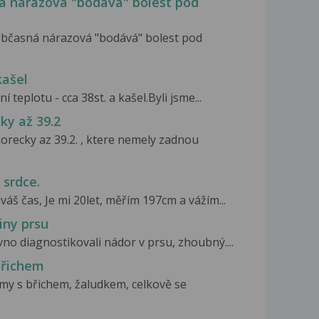
ná nárazová "bodává" bolest pod
 občasná nárazová "bodává" bolest pod
kašel
í teplotu - cca 38st. a kašel.Byli jsme...
ky až 39.2
orecky az 39.2. , ktere nemely zadnou
srdce.
váš čas, Je mi 20let, měřím 197cm a vážím...
iny prsu
vno diagnostikovali nádor v prsu, zhoubný....
břichem
my s břichem, žaludkem, celkově se