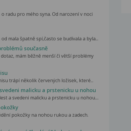
 o radu pro mého syna. Od narození v noci
d mala špatně spí,často se budívala a byla...
 problémů současně
dotaz, mám běžně menší či větší problémy
isu
su trápí několik červených ložisek, které...
 svedeni malicku a prstenicku u nohou
est a svedeni malicku a prstenicku u nohou....
pokožky
vědění pokožky na nohou rukou a zadech.