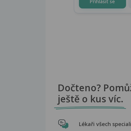
Přihlásit se
Dočteno? Pomů
ještě o kus víc.
Lékaři všech special