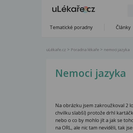
Tematické poradny
Články
uLékaře.cz
Poradna lékaře
nemoci jazyka
Nemoci jazyka
Na obrázku jsem zakroužkoval 2 lož
chvilku slabší) protože drhl kartáč
nebo o co by mohlo jít a jak se toho
na ORL, ale nic tam neviděli, tak jse