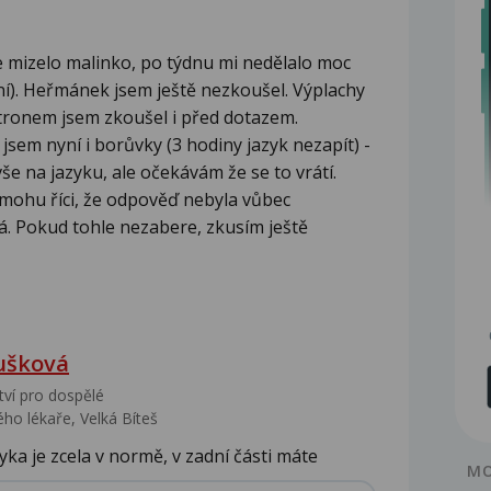
e mizelo malinko, po týdnu mi nedělalo moc
ení). Heřmánek jsem ještě nezkoušel. Výplachy
itronem jsem zkoušel i před dotazem.
jsem nyní i borůvky (3 hodiny jazyk nezapít) -
e na jazyku, ale očekávám že se to vrátí.
Nemohu říci, že odpověď nebyla vůbec
. Pokud tohle nezabere, zkusím ještě
ušková
tví pro dospělé
ho lékaře, Velká Bíteš
yka je zcela v normě, v zadní části máte
MO