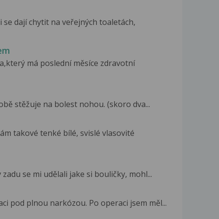
se dají chytit na veřejných toaletách,
lem
,který má poslední měsíce zdravotní
bě stěžuje na bolest nohou. (skoro dva...
m takové tenké bílé, svislé vlasovité
adu se mi udělali jake si bouličky, mohl...
aci pod plnou narkózou. Po operaci jsem měl...