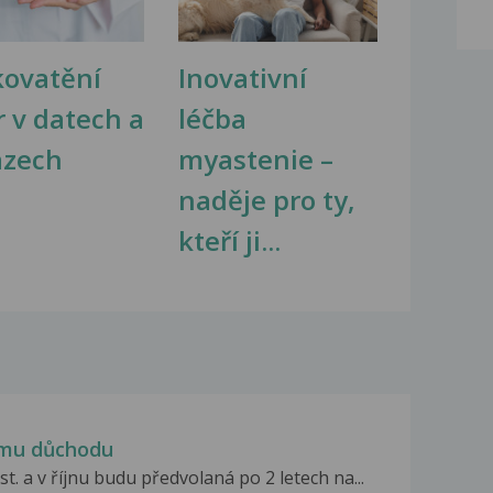
kovatění
Inovativní
r v datech a
léčba
azech
myastenie –
naděje pro ty,
kteří ji...
ímu důchodu
. a v říjnu budu předvolaná po 2 letech na...