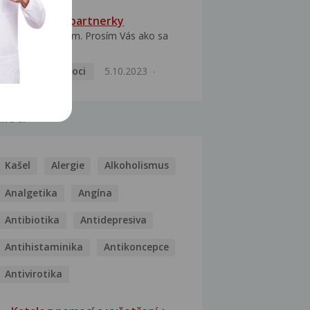
HPV typ 52 u partnerky
Dobrý deň prajem. Prosím Vás ako sa
dá vyliečiť vírus...
Pohlavní nemoci
5.10.2023
MOCI
Kašel
Alergie
Alkoholismus
Analgetika
Angína
Antibiotika
Antidepresiva
Antihistaminika
Antikoncepce
Antivirotika