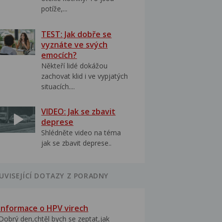
potíže,...
TEST: Jak dobře se
vyznáte ve svých
emocích?
Někteří lidé dokážou
zachovat klid i ve vypjatých
situacích....
VIDEO: Jak se zbavit
deprese
Shlédněte video na téma
jak se zbavit deprese..
UVISEJÍCÍ DOTAZY Z PORADNY
Informace o HPV virech
Dobrý den,chtěl bych se zeptat,jak