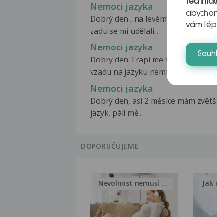
technick
Nemoci jazyka
abychom
Dobrý den , na levém boku jazyka 
vám lép
zadu se mi udělali...
Nemoci jazyka
Souh
Dobry den Trapi me silne paleni
vzadu na jazyku nemuzu...
Nemoci jazyka
Dobrý den, asi 2 měsíce mám zvět
jazyk, pálí mě...
DOPORUČUJEME
Nevolnost nemusí být nutnou...
Jak 