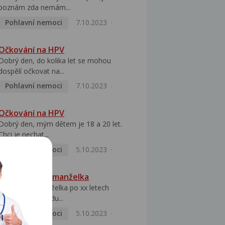
poznám zda nemám...
Pohlavní nemoci
7.10.2023
Očkování na HPV
Dobrý den, do kolika let se mohou
dospělí očkovat na...
Pohlavní nemoci
7.10.2023
Očkování na HPV
Dobrý den, mým dětem je 18 a 20 let.
Chci je nechat...
Pohlavní nemoci
5.10.2023
HPV pozitivní manželka
Dobrý den, manželka po xx letech
přivezla z Východu...
Pohlavní nemoci
5.10.2023