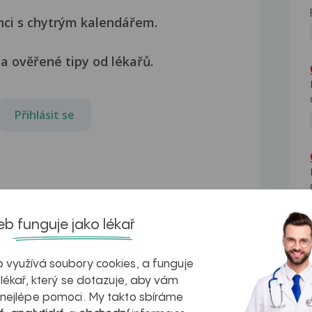
nci s chytrým kalendářem.
a ověřené tipy od lékařů.
Přihlásit se
b funguje jako lékař
 využívá soubory cookies, a funguje
 lékař, který se dotazuje, aby vám
 nejlépe pomoci. My takto sbíráme