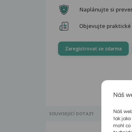
Naplánujte si preve
Objevujte praktické 
Zaregistrovat se zdarma
Náš we
Náš web
SOUVISEJÍCÍ DOTAZY
tak jako
mohl co