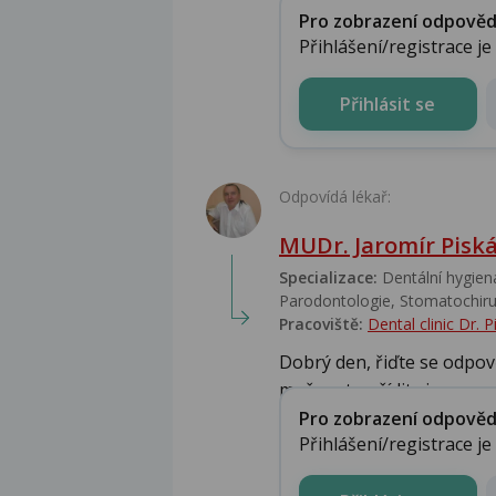
Pro zobrazení odpovědi 
Přihlášení/registrace j
Přihlásit se
Odpovídá lékař:
MUDr. Jaromír Pisk
Specializace:
Dentální hygiena
Parodontologie, Stomatochirur
Pracoviště:
Dental clinic Dr. 
Dobrý den, řiďte se odpov
možnost pořídit si spe...
Pro zobrazení odpovědi 
Přihlášení/registrace j