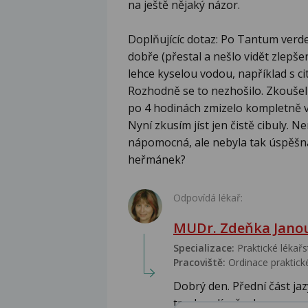
na ještě nějaký názor.
Doplňujícíc dotaz: Po Tantum verd
dobře (přestal a nešlo vidět zlepš
lehce kyselou vodou, například s c
Rozhodně se to nezhošilo. Zkoušel 
po 4 hodinách zmizelo kompletně vš
Nyní zkusím jíst jen čistě cibuly. 
nápomocná, ale nebyla tak úspěšná
heřmánek?
Odpovídá lékař:
MUDr. Zdeňka Jano
Specializace:
Praktické lékařs
Pracoviště:
Ordinace praktické
Dobrý den. Přední část jaz
trochu plíseň, ale ne...