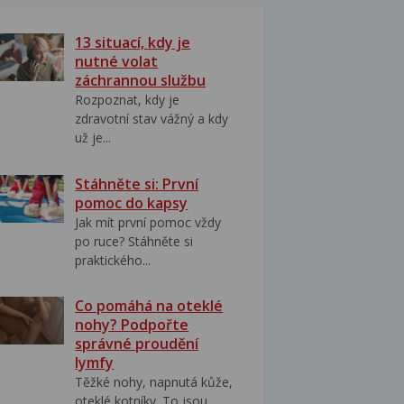
13 situací, kdy je
nutné volat
záchrannou službu
Rozpoznat, kdy je
zdravotní stav vážný a kdy
už je...
Stáhněte si: První
pomoc do kapsy
Jak mít první pomoc vždy
po ruce? Stáhněte si
praktického...
Co pomáhá na oteklé
nohy? Podpořte
správné proudění
lymfy
Těžké nohy, napnutá kůže,
oteklé kotníky. To jsou