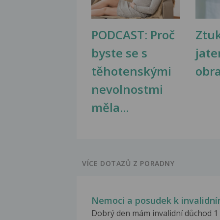
PODCAST: Proč
Ztu
byste se s
jate
těhotenskými
obr
nevolnostmi
měla...
VÍCE DOTAZŮ Z PORADNY
Nemoci a posudek k invalidn
Dobrý den mám invalidní důchod 1 st