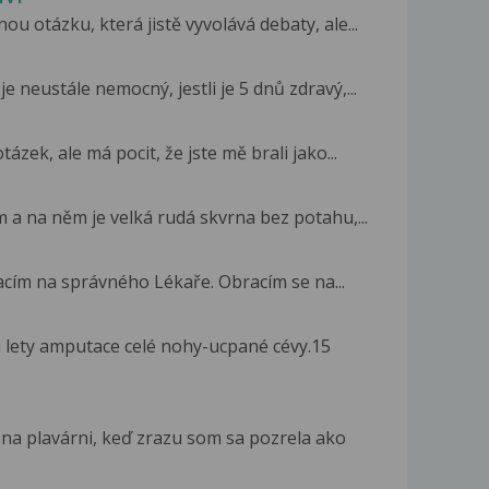
 otázku, která jistě vyvolává debaty, ale...
 neustále nemocný, jestli je 5 dnů zdravý,...
zek, ale má pocit, že jste mě brali jako...
a na něm je velká rudá skvrna bez potahu,...
acím na správného Lékaře. Obracím se na...
i lety amputace celé nohy-ucpané cévy.15
na plavárni, keď zrazu som sa pozrela ako