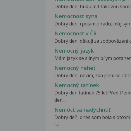
Dobrý den, budu mít takovou spornou
Nemocnost syna
Dobrý den, rposim o radu, můj syn je
Nemocnost v ČR
Dobrý den, děkuji za zodpovězení otá
Nemocný jazyk
Mám jazyk se silným bílým potahem 
Nemocný nehet
Dobrý den, nevím, zda jsem se obr
Nemocný tatínek
Dobrý den,tatínek 75 let.Před třem
den...
Nemôcť sa nadýchnúť
Dobrý deň, dnes som bola s otcom 
sa...