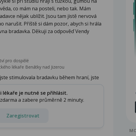
ykle si při studiu hraji s tužkou, gumou na
ěda, co mám na posteli, nebo tak. Mám
adavce nějak ublížit. Jsou tam jistě nervová
 narušit. Příště si dám pozor, abych si hrála
ovna bradavka. Děkuji za odpověď Vendy
tví pro dospělé
kého lékaře Benátky nad Jizerou
 jste stimulovala bradavku během hraní, jste
.
lékaře je nutné se přihlásit.
e zdarma a zabere průměrně 2 minuty.
Zaregistrovat
MO