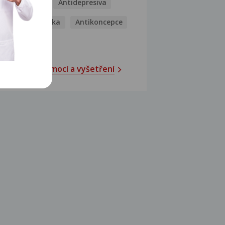
Antibiotika
Antidepresiva
Antihistaminika
Antikoncepce
Antivirotika
Katalog nemocí a vyšetření