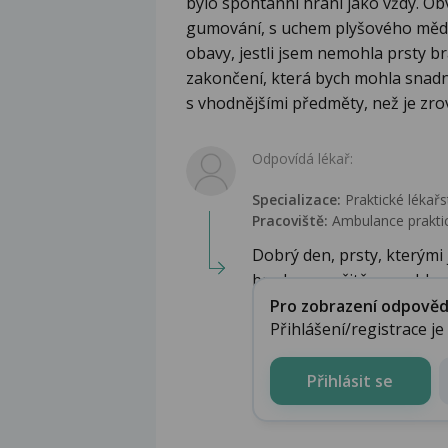
bylo spontánní hraní jako vždy. Obv
gumování, s uchem plyšového mědv
obavy, jestli jsem nemohla prsty br
zakončení, která bych mohla snadno
s vhodnějšími předměty, než je zr
Odpovídá lékař:
Specializace:
Praktické lékařs
Pracoviště:
Ambulance praktic
Dobrý den, prsty, kterými
bradavce určitě nemohla ..
Pro zobrazení odpovědi 
Přihlášení/registrace j
Přihlásit se