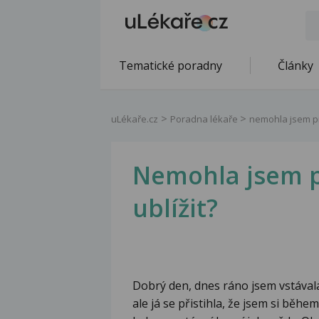
Tematické poradny
Články
uLékaře.cz
Poradna lékaře
nemohla jsem pr
Nemohla jsem p
ublížit?
Dobrý den, dnes ráno jsem vstávala 
ale já se přistihla, že jsem si běhe