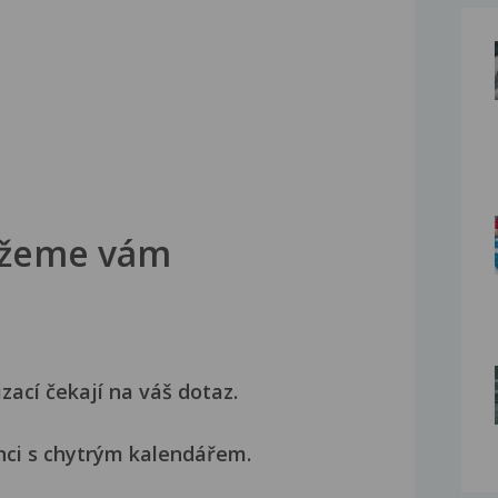
žeme vám
izací čekají na váš dotaz.
nci s chytrým kalendářem.