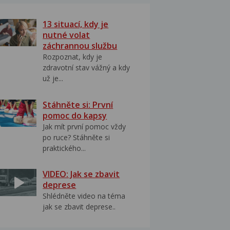
13 situací, kdy je
nutné volat
záchrannou službu
Rozpoznat, kdy je
zdravotní stav vážný a kdy
už je...
Stáhněte si: První
pomoc do kapsy
Jak mít první pomoc vždy
po ruce? Stáhněte si
praktického...
VIDEO: Jak se zbavit
deprese
Shlédněte video na téma
jak se zbavit deprese..