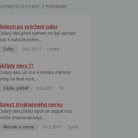
UVISEJÍCÍ DOTAZY Z PORADNY
Bolesti po vytržení zubu
Dobrý den,před týdnem mi byl vytržen
zub 5 nahoře,kořen...
Zuby
28.6.2017
Lenka
Skříplý nerv ??
Dobrý den, už cca 4 měsíce mě brní
prsty na levé ruce,...
Záda, páteř
6.6.2017
N.
Bolest trojklanného nervu
Dobrý den,chtěla bych se zeptat nco
může znamenat,když...
Mozek a nervy
30.5.2017
Sylvie