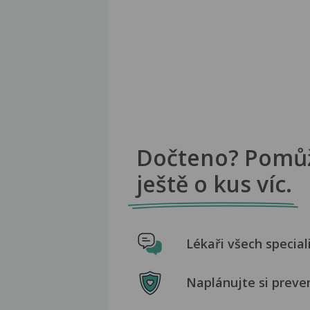
Dočteno? Pomů
ještě o kus víc.
Lékaři všech special
Naplánujte si preve