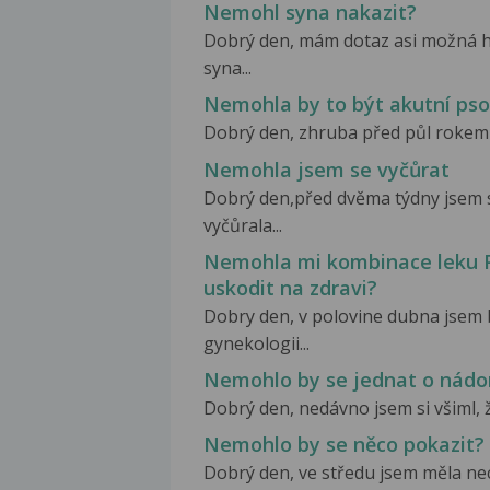
Nemohl syna nakazit?
Dobrý den, mám dotaz asi možná hlo
syna...
Nemohla by to být akutní pso
Dobrý den, zhruba před půl rokem j
Nemohla jsem se vyčůrat
Dobrý den,před dvěma týdny jsem s
vyčůrala...
Nemohla mi kombinace leku Po
uskodit na zdravi?
Dobry den, v polovine dubna jsem 
gynekologii...
Nemohlo by se jednat o nádo
Dobrý den, nedávno jsem si všiml, ž
Nemohlo by se něco pokazit?
Dobrý den, ve středu jsem měla ne