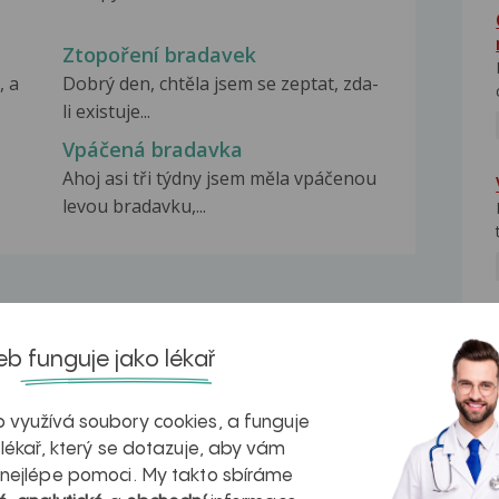
Ztopoření bradavek
, a
Dobrý den, chtěla jsem se zeptat, zda-
li existuje...
Vpáčená bradavka
Ahoj asi tři týdny jsem měla vpáčenou
levou bradavku,...
NE
b funguje jako lékař
na zdravá játra?
Myasthenia gravis – vše, co...
 využívá soubory cookies, a funguje
 lékař, který se dotazuje, aby vám
 nejlépe pomoci. My takto sbíráme