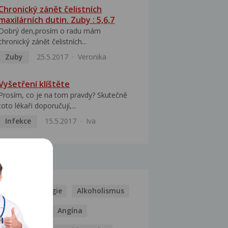
Chronický zánět čelistních
maxilárních dutin. Zuby : 5,6,7
Dobrý den,prosím o radu mám
chronický zánět čelistních...
Zuby
25.5.2017
Veronika
Vyšetření klíštěte
Prosím, co je na tom pravdy? Skutečně
toto lékaři doporučují,...
Infekce
15.5.2017
Iva
MOCI
Kašel
Alergie
Alkoholismus
Analgetika
Angína