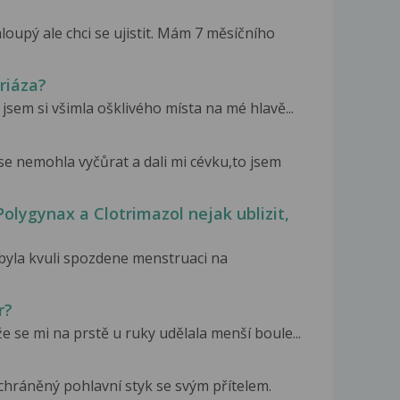
upý ale chci se ujistit. Mám 7 měsíčního
riáza?
sem si všimla ošklivého místa na mé hlavě...
e nemohla vyčůrat a dali mi cévku,to jsem
lygynax a Clotrimazol nejak ublizit,
byla kvuli spozdene menstruaci na
r?
e se mi na prstě u ruky udělala menší boule...
chráněný pohlavní styk se svým přítelem.