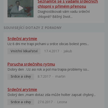
Seznamte se s vadami srdečních
chlopní v přímém přenosu
Diagnostikovali vám vadu srdeční
chlopně? Běžný život...
SOUVISEJÍCÍ DOTAZY Z PORADNY
Srdeční arytmie
Uz 6 dni me trapi pichani u srdce obcas bolest pres...
Vnitřní lékařství
17.4.2017
Jakub
Porucha srdečního rytmu
Dobry den . Uz asi rok a pol ma trapia problemy so...
Srdce a cévy
8.7.2017
martin
Srdeční arytmie
Dobrý den ,mam dotaz zda může holter zapsat chybný...
Srdce a cévy
27.6.2017
Leona