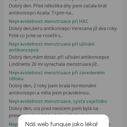
Dobrý den. Před několika dny jsem začala brát
antikoncepci Azalia. Trpím na...
Nepravidelnost menstruace při HAC
Dobrý den,beru antikoncepci Verezana již dva roky.
Poté co jsme se rozešli s...
Nepravidelnost menstruace při užívání
antikoncepce
Dobrý den,mám dotaz..při užíváni antikoncepce
Lindinette 20 mi vynechala menstruace.Již...
Nepravidelnost menstruace při zavedeném
tělísku
Dobrý den, 2 roky jsem brala hormonální
antikoncepci a měla jsem pravidelnou...
Nepravidelnost menstruace, cysta vaječníku
Dobry den, cca pred mesicem jsem byla na
preventivni prohlidce kde mi byla zjistena...
Nepravidelnost menstruace, chybějící ovulace
Náš web funguje jako lékař