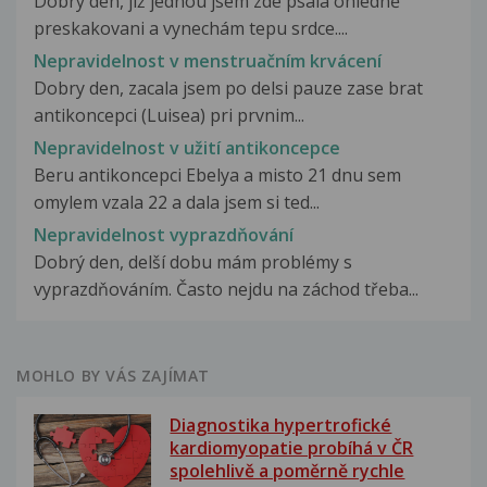
Dobrý den, již jednou jsem zde psala ohledně
preskakovani a vynechám tepu srdce....
Nepravidelnost v menstruačním krvácení
Dobry den, zacala jsem po delsi pauze zase brat
antikoncepci (Luisea) pri prvnim...
Nepravidelnost v užití antikoncepce
Beru antikoncepci Ebelya a misto 21 dnu sem
omylem vzala 22 a dala jsem si ted...
Nepravidelnost vyprazdňování
Dobrý den, delší dobu mám problémy s
vyprazdňováním. Často nejdu na záchod třeba...
MOHLO BY VÁS ZAJÍMAT
Diagnostika hypertrofické
kardiomyopatie probíhá v ČR
spolehlivě a poměrně rychle