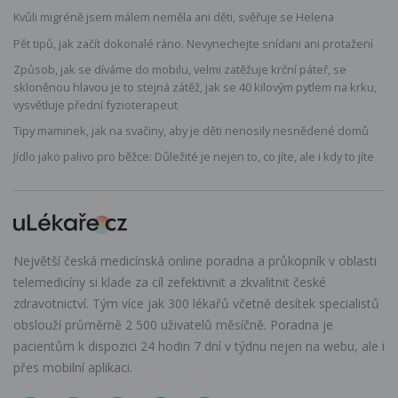
Kvůli migréně jsem málem neměla ani děti, svěřuje se Helena
Pět tipů, jak začít dokonalé ráno. Nevynechejte snídani ani protažení
Způsob, jak se díváme do mobilu, velmi zatěžuje krční páteř, se
skloněnou hlavou je to stejná zátěž, jak se 40 kilovým pytlem na krku,
vysvětluje přední fyzioterapeut
Tipy maminek, jak na svačiny, aby je děti nenosily nesnědené domů
Jídlo jako palivo pro běžce: Důležité je nejen to, co jíte, ale i kdy to jíte
Největší česká medicínská online poradna a průkopník v oblasti
telemedicíny si klade za cíl zefektivnit a zkvalitnit české
zdravotnictví. Tým více jak 300 lékařů včetně desítek specialistů
obslouží průměrně 2 500 uživatelů měsíčně. Poradna je
pacientům k dispozici 24 hodin 7 dní v týdnu nejen na webu, ale i
přes mobilní aplikaci.