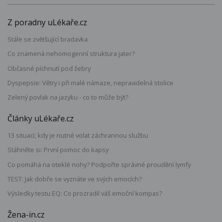
Z poradny uLékaře.cz
Stále se zvětšující bradavka
Co znamená nehomogenní struktura jater?
Občasné píchnutí pod žebry
Dyspepsie: Větry i při malé námaze, nepravidelná stolice
Zelený povlak na jazyku - co to může být?
Články uLékaře.cz
13 situací, kdy je nutné volat záchrannou službu
Stáhněte si: První pomoc do kapsy
Co pomáhá na oteklé nohy? Podpořte správné proudění lymfy
TEST: Jak dobře se vyznáte ve svých emocích?
Výsledky testu EQ: Co prozradil váš emoční kompas?
Žena-in.cz