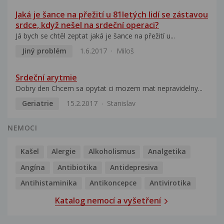
Jaká je šance na přežití u 81letých lidí se zástavou
srdce, když nešel na srdeční operaci?
Já bych se chtěl zeptat jaká je šance na přežití u...
Jiný problém
1.6.2017
Miloš
Srdeční arytmie
Dobry den Chcem sa opytat ci mozem mat nepravidelny...
Geriatrie
15.2.2017
Stanislav
NEMOCI
Kašel
Alergie
Alkoholismus
Analgetika
Angína
Antibiotika
Antidepresiva
Antihistaminika
Antikoncepce
Antivirotika
Katalog nemocí a vyšetření