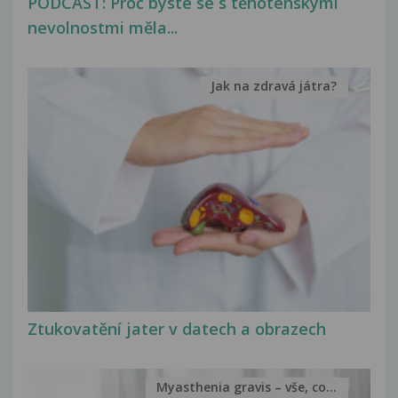
PODCAST: Proč byste se s těhotenskými
nevolnostmi měla...
Jak na zdravá játra?
Ztukovatění jater v datech a obrazech
Myasthenia gravis – vše, co...