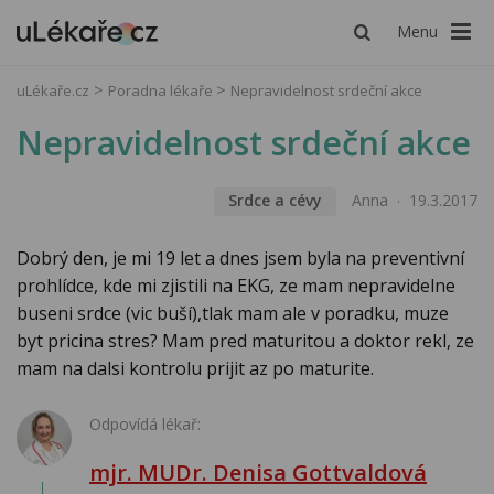
Menu
uLékaře.cz
Poradna lékaře
Nepravidelnost srdeční akce
Nepravidelnost srdeční akce
Srdce a cévy
Anna
19.3.2017
Dobrý den, je mi 19 let a dnes jsem byla na preventivní
prohlídce, kde mi zjistili na EKG, ze mam nepravidelne
buseni srdce (vic buší),tlak mam ale v poradku, muze
byt pricina stres? Mam pred maturitou a doktor rekl, ze
mam na dalsi kontrolu prijit az po maturite.
Odpovídá lékař:
mjr. MUDr. Denisa Gottvaldová