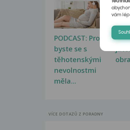
technick
abychom
vám lép
Souh
PODCAST: Proč
Ztu
byste se s
jate
těhotenskými
obr
nevolnostmi
měla...
VÍCE DOTAZŮ Z PORADNY