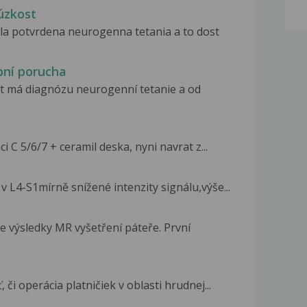
úzkost
la potvrdena neurogenna tetania a to dost
pní porucha
et má diagnózu neurogenní tetanie a od
 C 5/6/7 + ceramil deska, nyni navrat z...
 L4-S1mírně snížené intenzity signálu,výše...
e výsledky MR vyšetření páteře. První
či operácia platničiek v oblasti hrudnej...