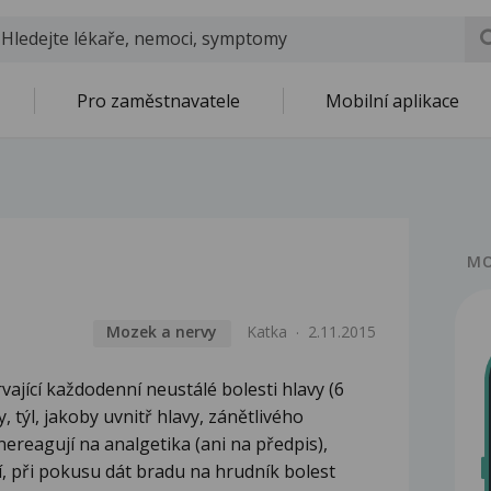
Pro zaměstnavatele
Mobilní aplikace
MO
Mozek a nervy
Katka
2.11.2015
ající každodenní neustálé bolesti hlavy (6
, týl, jakoby uvnitř hlavy, zánětlivého
ereagují na analgetika (ani na předpis),
í, při pokusu dát bradu na hrudník bolest