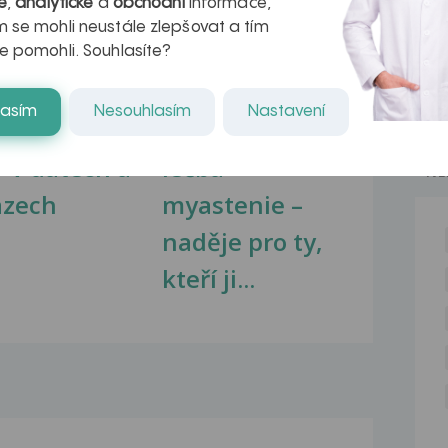
é
,
analytické
a
obchodní
informace,
 se mohli neustále zlepšovat a tím
e pomohli. Souhlasíte?
lasím
Nesouhlasím
Nastavení
kovatění
Inovativní
r v datech a
léčba
NE
azech
myastenie –
naděje pro ty,
kteří ji...