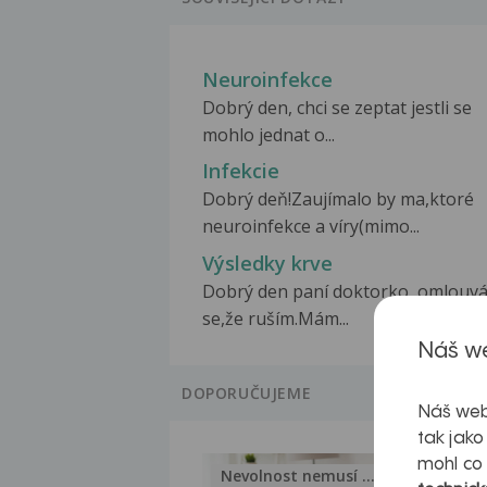
Neuroinfekce
Dobrý den, chci se zeptat jestli se
mohlo jednat o...
Infekcie
Dobrý deň!Zaujímalo by ma,ktoré
neuroinfekce a víry(mimo...
Výsledky krve
Dobrý den paní doktorko, omlouv
se,že ruším.Mám...
Náš we
DOPORUČUJEME
Náš web
tak jako
mohl co
Nevolnost nemusí být nutnou...
Jak 