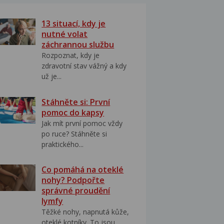
13 situací, kdy je
nutné volat
záchrannou službu
Rozpoznat, kdy je
zdravotní stav vážný a kdy
už je...
Stáhněte si: První
pomoc do kapsy
Jak mít první pomoc vždy
po ruce? Stáhněte si
praktického...
Co pomáhá na oteklé
nohy? Podpořte
správné proudění
lymfy
Těžké nohy, napnutá kůže,
oteklé kotníky. To jsou