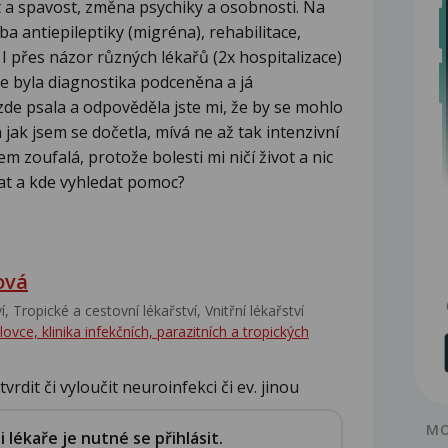
t a spavost, změna psychiky a osobnosti. Na
a antiepileptiky (migréna), rehabilitace,
 I přes názor různých lékařů (2x hospitalizace)
 že byla diagnostika podceněna a já
de psala a odpověděla jste mi, že by se mohlo
 jak jsem se dočetla, mívá ne až tak intenzivní
m zoufalá, protože bolesti mi ničí život a nic
at a kde vyhledat pomoc?
ová
‎, Tropické a cestovní lékařství‎, Vnitřní lékařství
ce, klinika infekčních, parazitních a tropických
rdit či vyloučit neuroinfekci či ev. jinou
MO
lékaře je nutné se přihlásit.