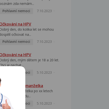
poznám zda nemám...
Pohlavní nemoci
7.10.2023
Očkování na HPV
Dobrý den, do kolika let se mohou
dospělí očkovat na...
Pohlavní nemoci
7.10.2023
Očkování na HPV
Dobrý den, mým dětem je 18 a 20 let.
Chci je nechat...
Pohlavní nemoci
5.10.2023
HPV pozitivní manželka
Dobrý den, manželka po xx letech
přivezla z Východu...
Pohlavní nemoci
5.10.2023