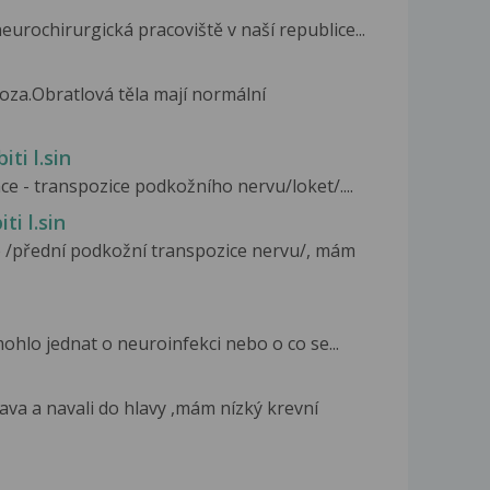
eurochirurgická pracoviště v naší republice...
za.Obratlová těla mají normální
ti l.sin
ce - transpozice podkožního nervu/loket/....
ti l.sin
 /přední podkožní transpozice nervu/, mám
mohlo jednat o neuroinfekci nebo o co se...
ava a navali do hlavy ,mám nízký krevní