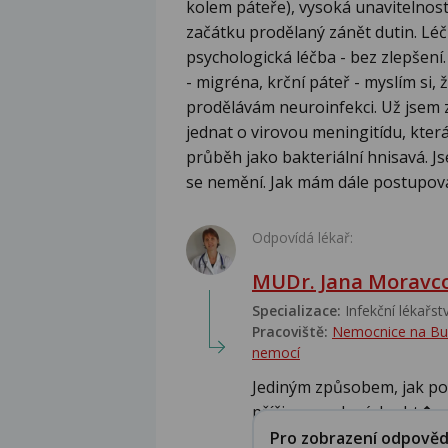
kolem páteře), vysoká unavitelnos
začátku prodělaný zánět dutin. Léčb
psychologická léčba - bez zlepšení.
- migréna, krční páteř - myslím si,
prodělávám neuroinfekci. Už jsem z
jednat o virovou meningitídu, která
průběh jako bakteriální hnisavá. Jse
se nemění. Jak mám dále postupov
Odpovídá lékař:
MUDr. Jana Moravc
Specializace:
Infekční lékařství
Pracoviště:
Nemocnice na Bulov
nemocí
Jediným způsobem, jak potv
příčinu uvedených obt�...
Pro zobrazení odpovědi 