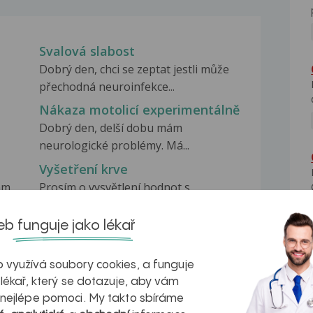
Svalová slabost
Dobrý den, chci se zeptat jestli může
přechodná neuroinfekce...
Nákaza motolicí experimentálně
Dobrý den, delší dobu mám
neurologické problémy. Má...
Vyšetření krve
ám
Prosím o vysvětlení hodnot s
hvězdičkou z vyšetření...
b funguje jako lékař
 využívá soubory cookies, a funguje
 lékař, který se dotazuje, aby vám
 nejlépe pomoci. My takto sbíráme
na zdravá játra?
Myasthenia gravis – vše, co...