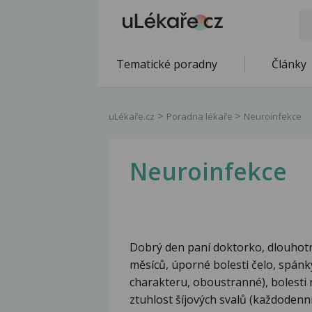
Tematické poradny
Články
uLékaře.cz
Poradna lékaře
Neuroinfekce
Neuroinfekce
Dobrý den paní doktorko, dlouhotrv
měsíců, úporné bolesti čelo, spánky
charakteru, oboustranné), bolesti n
ztuhlost šíjových svalů (každodenn