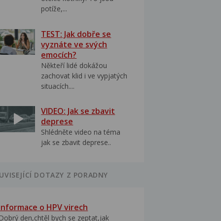
potíže,...
TEST: Jak dobře se
vyznáte ve svých
emocích?
Někteří lidé dokážou
zachovat klid i ve vypjatých
situacích....
VIDEO: Jak se zbavit
deprese
Shlédněte video na téma
jak se zbavit deprese..
UVISEJÍCÍ DOTAZY Z PORADNY
Informace o HPV virech
Dobrý den,chtěl bych se zeptat,jak