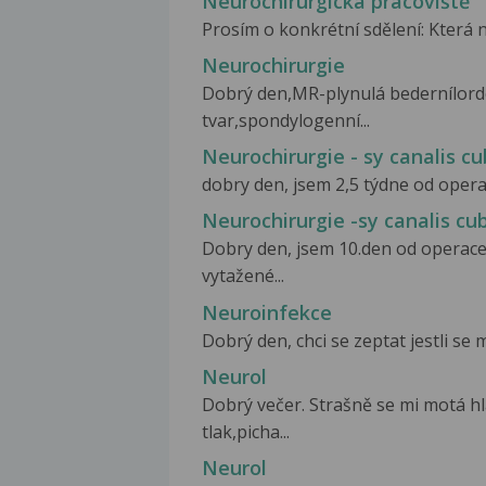
Neurochirurgická pracoviště
Prosím o konkrétní sdělení: Která n
Neurochirurgie
Dobrý den,MR-plynulá bedernílordo
tvar,spondylogenní...
Neurochirurgie - sy canalis cubi
dobry den, jsem 2,5 týdne od opera
Neurochirurgie -sy canalis cubi
Dobry den, jsem 10.den od operace
vytažené...
Neuroinfekce
Dobrý den, chci se zeptat jestli se 
Neurol
Dobrý večer. Strašně se mi motá hl
tlak,picha...
Neurol