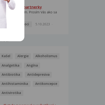
HPV typ 52 u partnerky
Dobrý deň prajem. Prosím Vás ako sa
dá vyliečiť vírus...
Pohlavní nemoci
5.10.2023
MOCI
Kašel
Alergie
Alkoholismus
Analgetika
Angína
Antibiotika
Antidepresiva
Antihistaminika
Antikoncepce
Antivirotika