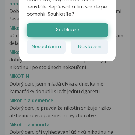
obočím
neustále zlepšovat a tím vám lépe
Dobrý den, nikdy jsem se nemohla pyšnit hustými
pomohli. Souhlasíte?
řasami a obočím, ale postupem...
Nikomu mi nechty
Souhlasím
už delší dobu mi hnijou nechty nevím co s tim mám
dělat u doktora jsem bílá...
Nesouhlasím
Nastavení
Nikotin
dobrý den mohu mít abstinenční příznaky po
nikotinu i po sto dnech nekouření...
NIKOTIN
Dobrý den, jsem mladá dívka a dneska mě
kamarádky donutili si dát jednu cigaretu...
Nikotin a demence
Dobrý den, je pravda že nikotin snižuje riziko
alzheimerovi a parkinsonovy choroby?
Nikotin a imunita
Dobrý den, při vyhledávání účinků nikotinu na