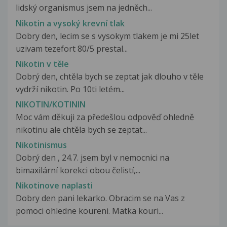
lidský organismus jsem na jedněch...
Nikotin a vysoký krevní tlak
Dobry den, lecim se s vysokym tlakem je mi 25let
uzivam tezefort 80/5 prestal...
Nikotin v těle
Dobrý den, chtěla bych se zeptat jak dlouho v těle
vydrží nikotin. Po 10ti letém...
NIKOTIN/KOTININ
Moc vám děkuji za předešlou odpověď ohledně
nikotinu ale chtěla bych se zeptat...
Nikotinismus
Dobrý den , 24.7. jsem byl v nemocnici na
bimaxilární korekci obou čelistí,...
Nikotinove naplasti
Dobry den pani lekarko. Obracim se na Vas z
pomoci ohledne koureni. Matka kouri...