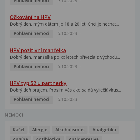
Pohlavní nemoci
7.10.2023
Očkování na HPV
Dobrý den, mým dětem je 18 a 20 let. Chci je nechat...
Pohlavní nemoci
5.10.2023
HPV pozitivní manželka
Dobrý den, manželka po xx letech přivezla z Východu...
Pohlavní nemoci
5.10.2023
HPV typ 52 u partnerky
Dobrý deň prajem. Prosím Vás ako sa dá vyliečiť vírus...
Pohlavní nemoci
5.10.2023
NEMOCI
Kašel
Alergie
Alkoholismus
Analgetika
Angína
Antibiotika
Antidepresiva