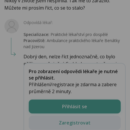
Nikdy v životě jsem nešpinila. Tak mě to zarazilo.
Můžete mi prosím říct, co se to stalo?
Odpovídá lékař:
Specializace:
Praktické lékařství pro dospělé
Pracoviště:
Ambulance praktického lékaře Benátky
nad Jizerou
Dobrý den, nelze říct jednoznačně, co bylo
příčinou zašpinění. S ohledem na to, že se je...
Pro zobrazení odpovědi lékaře je nutné
se přihlásit.
Přihlášení/registrace je zdarma a zabere
průměrně 2 minuty.
Přihlásit se
Zaregistrovat