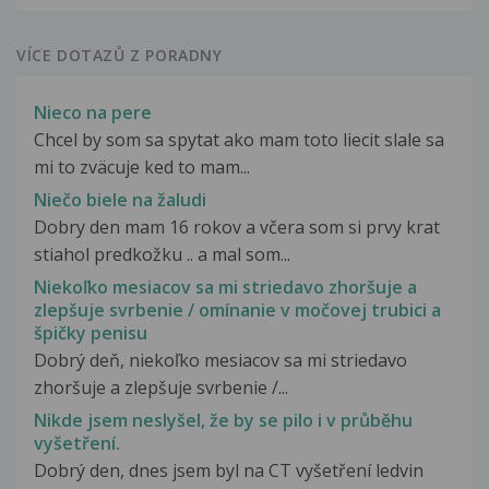
VÍCE DOTAZŮ Z PORADNY
Nieco na pere
Chcel by som sa spytat ako mam toto liecit slale sa
mi to zväcuje ked to mam...
Niečo biele na žaludi
Dobry den mam 16 rokov a včera som si prvy krat
stiahol predkožku .. a mal som...
Niekoľko mesiacov sa mi striedavo zhoršuje a
zlepšuje svrbenie / omínanie v močovej trubici a
špičky penisu
Dobrý deň, niekoľko mesiacov sa mi striedavo
zhoršuje a zlepšuje svrbenie /...
Nikde jsem neslyšel, že by se pilo i v průběhu
vyšetření.
Dobrý den, dnes jsem byl na CT vyšetření ledvin