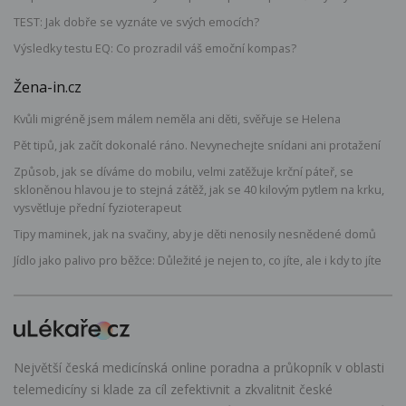
TEST: Jak dobře se vyznáte ve svých emocích?
Výsledky testu EQ: Co prozradil váš emoční kompas?
Žena-in.cz
Kvůli migréně jsem málem neměla ani děti, svěřuje se Helena
Pět tipů, jak začít dokonalé ráno. Nevynechejte snídani ani protažení
Způsob, jak se díváme do mobilu, velmi zatěžuje krční páteř, se
skloněnou hlavou je to stejná zátěž, jak se 40 kilovým pytlem na krku,
vysvětluje přední fyzioterapeut
Tipy maminek, jak na svačiny, aby je děti nenosily nesnědené domů
Jídlo jako palivo pro běžce: Důležité je nejen to, co jíte, ale i kdy to jíte
Největší česká medicínská online poradna a průkopník v oblasti
telemedicíny si klade za cíl zefektivnit a zkvalitnit české