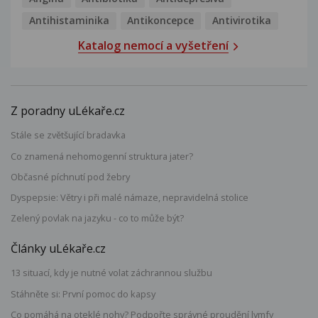
Antihistaminika
Antikoncepce
Antivirotika
Katalog nemocí a vyšetření
Z poradny uLékaře.cz
Stále se zvětšující bradavka
Co znamená nehomogenní struktura jater?
Občasné píchnutí pod žebry
Dyspepsie: Větry i při malé námaze, nepravidelná stolice
Zelený povlak na jazyku - co to může být?
Články uLékaře.cz
13 situací, kdy je nutné volat záchrannou službu
Stáhněte si: První pomoc do kapsy
Co pomáhá na oteklé nohy? Podpořte správné proudění lymfy