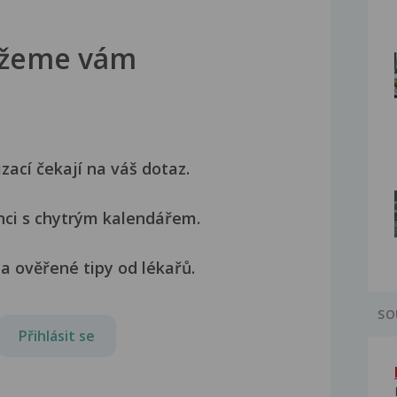
žeme vám
izací čekají na váš dotaz.
nci s chytrým kalendářem.
a ověřené tipy od lékařů.
SO
Přihlásit se