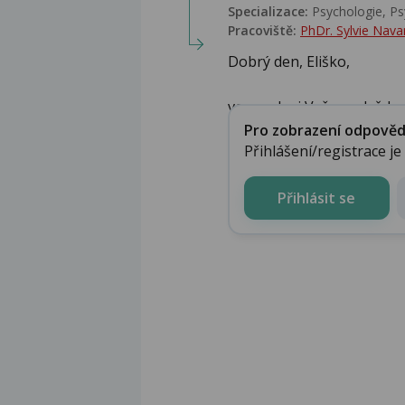
Specializace:
Psychologie, Ps
Pracoviště:
PhDr. Sylvie Nava
Dobrý den, Eliško,
ve snech si Vaše podvědomí
Pro zobrazení odpovědi 
Přihlášení/registrace j
Přihlásit se