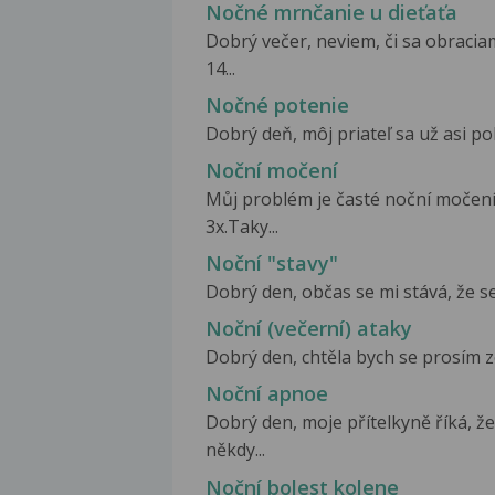
Nočné mrnčanie u dieťaťa
Dobrý večer, neviem, či sa obrac
14...
Nočné potenie
Dobrý deň, môj priateľ sa už asi po
Noční močení
Můj problém je časté noční močení.
3x.Taky...
Noční "stavy"
Dobrý den, občas se mi stává, že se
Noční (večerní) ataky
Dobrý den, chtěla bych se prosím zep
Noční apnoe
Dobrý den, moje přítelkyně říká, ž
někdy...
Noční bolest kolene