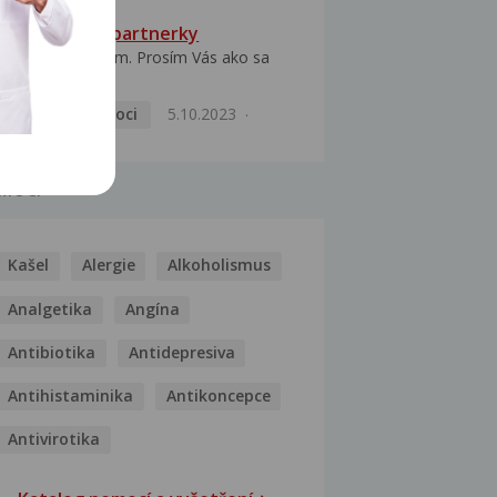
HPV typ 52 u partnerky
Dobrý deň prajem. Prosím Vás ako sa
dá vyliečiť vírus...
Pohlavní nemoci
5.10.2023
MOCI
Kašel
Alergie
Alkoholismus
Analgetika
Angína
Antibiotika
Antidepresiva
Antihistaminika
Antikoncepce
Antivirotika