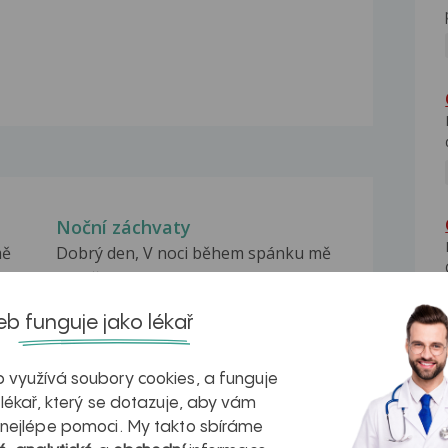
Noční záchvaty
mě
Dobrý den, V noci během spánku mě
mírně probudil jakýsi...
ně
Teploty, zvýšené CRP, silné
b funguje jako lékař
noční pocení
Dobrý den, chtěla bych se zeptat na
 využívá soubory cookies, a funguje
následující. Manžel...
 lékař, který se dotazuje, aby vám
Noční pocení
 nejlépe pomoci. My takto sbíráme
ě
Dobrý den, již asi tři měsíce se