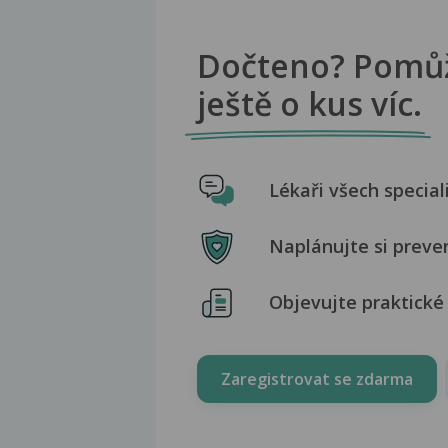
Dočteno? Pomů
ještě o kus víc.
Lékaři všech special
Naplánujte si preve
Objevujte praktické 
Zaregistrovat se zdarma