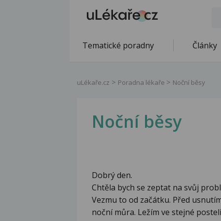
Tematické poradny
Články
uLékaře.cz
Poradna lékaře
Noční běsy
Noční běsy
Dobrý den.
Chtěla bych se zeptat na svůj probl
Vezmu to od začátku. Před usnutím c
noční můra. Ležím ve stejné posteli