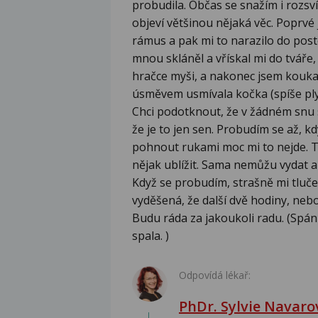
probudila. Občas se snažím i rozsví
objeví většinou nějaká věc. Poprvé js
rámus a pak mi to narazilo do poste
mnou skláněl a vřískal mi do tváře
hračce myši, a nakonec jsem kouk
úsměvem usmívala kočka (spíše ply
Chci podotknout, že v žádném snu 
že je to jen sen. Probudím se až, 
pohnout rukami moc mi to nejde. Ty
nějak ublížit. Sama nemůžu vydat a
Když se probudím, strašně mi tluče
vyděšená, že další dvě hodiny, neb
Budu ráda za jakoukoli radu. (Spá
spala. )
Odpovídá lékař:
PhDr. Sylvie Navaro