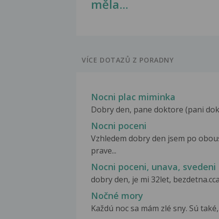
měla...
VÍCE DOTAZŮ Z PORADNY
Nocni plac miminka
Dobry den, pane doktore (pani dokto
Nocni poceni
Vzhledem dobry den jsem po oboust
prave...
Nocni poceni, unava, svedeni
dobry den, je mi 32let, bezdetna.c
Nočné mory
Každú noc sa mám zlé sny. Sú také, k