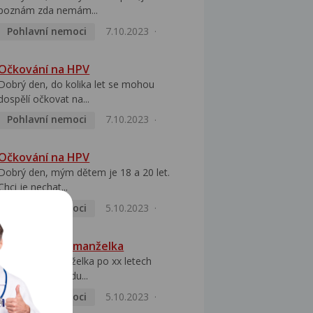
poznám zda nemám...
Pohlavní nemoci
7.10.2023
Očkování na HPV
Dobrý den, do kolika let se mohou
dospělí očkovat na...
Pohlavní nemoci
7.10.2023
Očkování na HPV
Dobrý den, mým dětem je 18 a 20 let.
Chci je nechat...
Pohlavní nemoci
5.10.2023
HPV pozitivní manželka
Dobrý den, manželka po xx letech
přivezla z Východu...
Pohlavní nemoci
5.10.2023