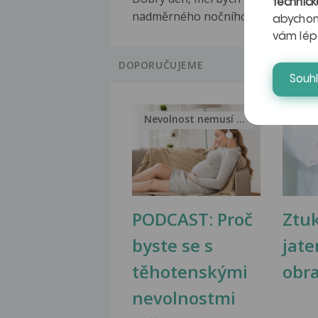
technick
nadměrného nočního...
abychom
vám lép
DOPORUČUJEME
Souh
Nevolnost nemusí být nutnou...
Jak 
PODCAST: Proč
Ztu
byste se s
jate
těhotenskými
obr
nevolnostmi