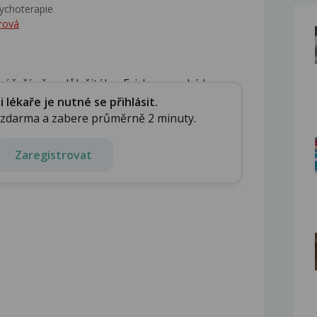
ychoterapie
rová
 řeší něco důležitého. Ericksonovská hy...
lékaře je nutné se přihlásit.
e zdarma a zabere průměrně 2 minuty.
Zaregistrovat