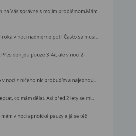
iam na Vás správne s mojím problémom.Mám
l roka v noci nadmerne potí. Často sa musí...
Přes den jdu pouze 3-4x, ale v noci 2-
 v noci z ničeho nic probudím a najednou...
tat, co mám dělat. Asi před 2 lety se mi...
e mám v noci apnoické pauzy a já se též