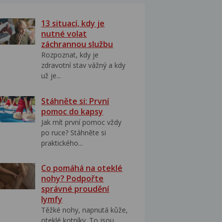
13 situací, kdy je
nutné volat
záchrannou službu
Rozpoznat, kdy je
zdravotní stav vážný a kdy
už je...
Stáhněte si: První
pomoc do kapsy
Jak mít první pomoc vždy
po ruce? Stáhněte si
praktického...
Co pomáhá na oteklé
nohy? Podpořte
správné proudění
lymfy
Těžké nohy, napnutá kůže,
oteklé kotníky. To jsou