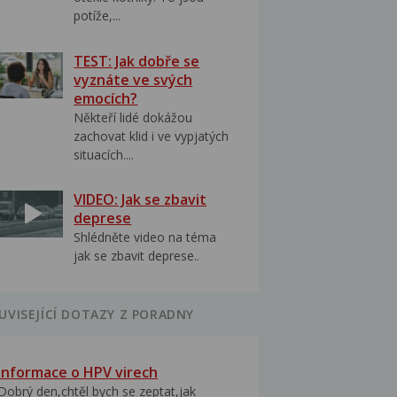
potíže,...
TEST: Jak dobře se
vyznáte ve svých
emocích?
Někteří lidé dokážou
zachovat klid i ve vypjatých
situacích....
VIDEO: Jak se zbavit
deprese
Shlédněte video na téma
jak se zbavit deprese..
UVISEJÍCÍ DOTAZY Z PORADNY
Informace o HPV virech
Dobrý den,chtěl bych se zeptat,jak