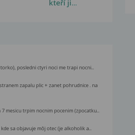
kteří ji...
rko), posledni ctyri noci me trapi nocni...
ranem zapalu plic + zanet pohrudnice . na
ca 7 mesicu trpim nocnim pocenim (zpocatku...
de sa objavuje môj otec (je alkoholik a...