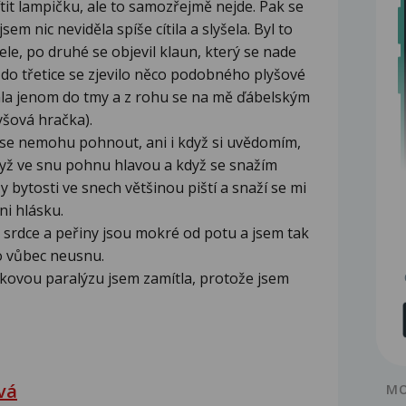
tit lampičku, ale to samozřejmě nejde. Pak se
em nic neviděla spíše cítila a slyšela. Byl to
le, po druhé se objevil klaun, který se nade
, do třetice se zjevilo něco podobného plyšové
ala jenom do tmy a z rohu se na mě ďábelským
šová hračka).
se nemohu pohnout, ani i když si uvědomím,
když ve snu pohnu hlavou a když se snažím
 bytosti ve snech většinou piští a snaží se mi
ni hlásku.
 srdce a peřiny jsou mokré od potu a jsem tak
o vůbec neusnu.
nkovou paralýzu jsem zamítla, protože jsem
vá
MO