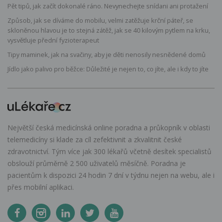
Pět tipů, jak začít dokonalé ráno. Nevynechejte snídani ani protažení
Způsob, jak se díváme do mobilu, velmi zatěžuje krční páteř, se
skloněnou hlavou je to stejná zátěž, jak se 40 kilovým pytlem na krku,
vysvětluje přední fyzioterapeut
Tipy maminek, jak na svačiny, aby je děti nenosily nesnědené domů
Jídlo jako palivo pro běžce: Důležité je nejen to, co jíte, ale i kdy to jíte
Největší česká medicínská online poradna a průkopník v oblasti
telemedicíny si klade za cíl zefektivnit a zkvalitnit české
zdravotnictví. Tým více jak 300 lékařů včetně desítek specialistů
obslouží průměrně 2 500 uživatelů měsíčně. Poradna je
pacientům k dispozici 24 hodin 7 dní v týdnu nejen na webu, ale i
přes mobilní aplikaci.