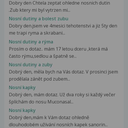
Dobry den Chtela zeptat ohledne nosnich dutin
.Zub ktery mi byl vytrzen mi...
Nosní dutiny a bolest zubu
Dobry den.jsem ve 4mesici tehotenstvi a jiz 5ty den
me trapi ryma a skrabani...
Nosní dutiny a rýma
Prosím o dotaz.. mám 17 letou dceru ,která má
často rýmu,sedlou a špatně se...
Nosní dutiny a zuby
Dobrý den, měla bych na Vás dotaz. V prosinci jsem
prodělala zánět pod zubem...
Nosní kapky
Dobrý den, mám dotaz. Už dva roky si každý večer
šplíchám do nosu Muconasal...
Nosní kapky
Dobrý den,mám k Vám dotaz ohledně
dlouhodobém užívání nosních kapek sanorin...