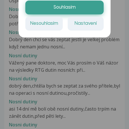
Ospen 750 sirup, mel dle...
Souhlasím
Nosní cysta
Dobrý den,dnes jsem se dozvěla.Dobrý den
potřebovala bych poradit jsem dost...
Nesouhlasím
Nastavení
Nosní dutina
Dobrý den chci se vás zeptat jestli je velkej problém
když nemam jednu nosní...
Nosní dutiny
Vážený pane doktore, moc Vás prosím o Váš názor
na výsledky RTG dutin nosních: při...
Nosní dutiny
dobrý den,chtěla bych se zeptat za svého přítele,byl
na operaci s nosní dutinou,pročistily...
Nosní dutiny
asi 14 dní mě bolí obě nosní dutiny,často trpím na
zánět dutin,před pěti lety...
Nosni dutiny