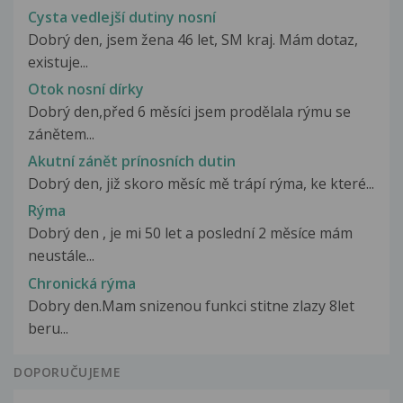
Cysta vedlejší dutiny nosní
Dobrý den, jsem žena 46 let, SM kraj. Mám dotaz,
existuje...
Otok nosní dírky
Dobrý den,před 6 měsíci jsem prodělala rýmu se
zánětem...
Akutní zánět prínosních dutin
Dobrý den, již skoro měsíc mě trápí rýma, ke které...
Rýma
Dobrý den , je mi 50 let a poslední 2 měsíce mám
neustále...
Chronická rýma
Dobry den.Mam snizenou funkci stitne zlazy 8let
beru...
DOPORUČUJEME