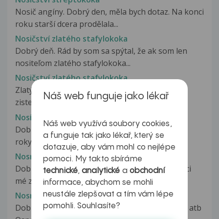
Nosič angíny. Dobrý den, měla bych dotaz. Na konci
roku starší dcera prodělala...
Nosičství zlatého stafylokoka
Dobrý deň. Rád by som sa spýtal, že ak som len
nositeľom zlatého stafylokoka...
Nosičství zlatého stafylokoka
Zlatý stafylokok Dobrý deň, v lete 2016 mi bol
Náš web funguje jako lékař
zistený zlatý stafyokok v hrdle...
Nosím kontaktní čočky, mám suché oči
Náš web využívá soubory cookies,
Dobrý den, nosím kontaktní čočky zhruba dva
a funguje tak jako lékař, který se
roky, poslední rok mi přijde že...
dotazuje, aby vám mohl co nejlépe
Nosní a krční mandle
pomoci. My takto sbíráme
Dobrý den, chtěla jsem vás požádat o konzultaci
technické
,
analytické
a
obchodní
mé zdravotní situace. Nyní...
informace, abychom se mohli
neustále zlepšovat a tím vám lépe
Nosní a krční zánět u synů
pomohli. Souhlasíte?
Dobrý den, cerstvecerstsyn 3lety syn dostal 4.6. atb