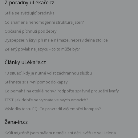
Z poradny uLékaře.cz
Stále se zvětšující bradavka
Co znamená nehomogenní struktura jater?
Občasné píchnutí pod žebry
Dyspepsie: Větry i při malé námaze, nepravidelná stolice
Zelený povlak na jazyku - co to může být?
Články uLékaře.cz
13 situací, kdy je nutné volat záchrannou službu
Stáhněte si: První pomoc do kapsy
Co pomáhá na oteklé nohy? Podpořte správné proudění lymfy
TEST: Jak dobře se vyznáte ve svých emocích?
Výsledky testu EQ: Co prozradil váš emoční kompas?
Žena-in.cz
Kvůli migréně jsem málem neměla ani děti, svěřuje se Helena