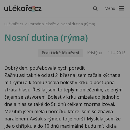
Menu
uLékaře.cz
Poradna lékaře
Nosní dutina (rýma)
Nosní dutina (rýma)
Praktické lékařství
Kristýna
11.4.2016
Dobrý den, potřebovala bych poradit.
Začnu asi takhle od asi 2. března jsem začala kýchat a
mít rýmu a k tomu začala bolest v krku a postupná
ztráta hlasu. Řešila jsem to teplým oblečením, zeleným
čajem se zázvorem. Bolest v krku zmizela do jednoho
dne a hlas se také do 5ti dnů celkem znormalizoval.
Mezitím jsem měla i horečku které jsem se zbavila
paralenem. Avšak s rýmou to je horší. Myslela jsem že
jde o chřipku a do 10 dnů maximálně budu mít klid a