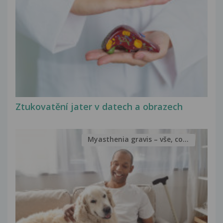
Ztukovatění jater v datech a obrazech
Myasthenia gravis – vše, co...