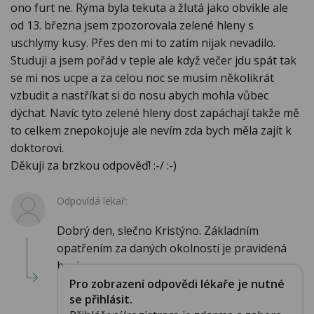
ono furt ne. Rýma byla tekuta a žlutá jako obvikle ale
od 13. března jsem zpozorovala zelené hleny s
uschlymy kusy. Přes den mi to zatím nijak nevadilo.
Studuji a jsem pořád v teple ale když večer jdu spát tak
se mi nos ucpe a za celou noc se musím několikrát
vzbudit a nastříkat si do nosu abych mohla vůbec
dýchat. Navíc tyto zelené hleny dost zapáchají takže mě
to celkem znepokojuje ale nevím zda bych měla zajít k
doktorovi.
Děkuji za brzkou odpověď! :-/ :-)
Odpovídá lékař:
Dobrý den, slečno Kristýno. Základním
opatřením za daných okolností je pravidená
hygiena n...
Pro zobrazení odpovědi lékaře je nutné
se přihlásit.