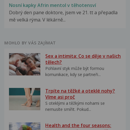
Nosní kapky Afrin mentol v těhotensví
Dobrý den pane doktore, jsem ve 21. tt a přepadla
mě velká rýma. V lékárně...
MOHLO BY VÁS ZAJÍMAT
Sex a intimita: Co se děje v našich
tělech?
Pohlavní styk může být formou
komunikace, kdy se partneři...
Trpíte na těžké a oteklé nohy?
Víme asi proč
S oteklými a těžkými nohami se
nemusíte smířit. Pokud...
Health and the four seasons: