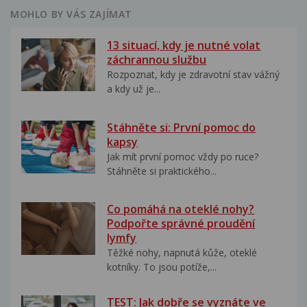
MOHLO BY VÁS ZAJÍMAT
13 situací, kdy je nutné volat
záchrannou službu
Rozpoznat, kdy je zdravotní stav vážný
a kdy už je...
Stáhněte si: První pomoc do
kapsy
Jak mít první pomoc vždy po ruce?
Stáhněte si praktického...
Co pomáhá na oteklé nohy?
Podpořte správné proudění
lymfy
Těžké nohy, napnutá kůže, oteklé
kotníky. To jsou potíže,...
TEST: Jak dobře se vyznáte ve