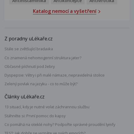
Antihistaminika
Antikoncepce
Antivirotika
Katalog nemocí a vyšetření
Z poradny uLékaře.cz
Stále se zvětšující bradavka
Co znamená nehomogenní struktura jater?
Občasné píchnutí pod žebry
Dyspepsie: Větry i při malé námaze, nepravidelná stolice
Zelený povlak na jazyku - co to může být?
Články uLékaře.cz
13 situací, kdy je nutné volat záchrannou službu
Stáhněte si: První pomoc do kapsy
Co pomáhá na oteklé nohy? Podpořte správné proudění lymfy
TEST: Jak dobře se vyznáte ve svých emocích?