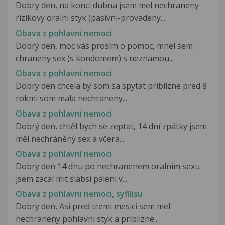
Dobry den, na konci dubna jsem mel nechraneny
rizikovy oralni styk (pasivni-provadeny...
Obava z pohlavní nemoci
Dobrý den, moc vás prosím o pomoc, mnel sem
chraneny sex (s kondomem) s neznamou...
Obava z pohlavní nemoci
Dobry den chcela by som sa spytat priblizne pred 8
rokmi som mala nechraneny...
Obava z pohlavní nemoci
Dobrý den, chtěl bych se zeptat, 14 dní zpátky jsem
měl nechráněný sex a včera...
Obava z pohlavní nemoci
Dobry den 14 dnu po nechranenem oralnim sexu
jsem zacal mit slabsi paleni v...
Obava z pohlavni nemoci, syfilisu
Dobry den, Asi pred tremi mesici sem mel
nechraneny pohlavni styk a priblizne...