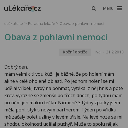
Menu
uLékaře.cz
Poradna lékaře
Obava z pohlavní nemoci
Obava z pohlavní nemoci
Kožní obtíže
Iva
21.2.2018
Dobrý den,
mám velmi citlivou kůži, je běžné, že po holení mám
akné v celé oholené oblasti. Po jednom holení se mi
udělal vřídek, tvrdý na pohmat, vytékal z něj hnis a poté
krev, výrazně se zmenšil po třech dnech, po týdnu mám
po něm jen malou tečku. Nicméně 3 týdny zpátky jsem
měla pohl. styk s novým partnerem. Týden po vřídku
mě začaly bolet uzliny v levém třísle. Na levé noze se mi
shodou okolnosti udělal puchýř. Muže to spolu nějak