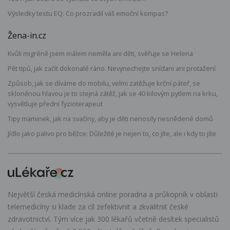
Výsledky testu EQ: Co prozradil váš emoční kompas?
Žena-in.cz
Kvůli migréně jsem málem neměla ani děti, svěřuje se Helena
Pět tipů, jak začít dokonalé ráno. Nevynechejte snídani ani protažení
Způsob, jak se díváme do mobilu, velmi zatěžuje krční páteř, se
skloněnou hlavou je to stejná zátěž, jak se 40 kilovým pytlem na krku,
vysvětluje přední fyzioterapeut
Tipy maminek, jak na svačiny, aby je děti nenosily nesnědené domů
Jídlo jako palivo pro běžce: Důležité je nejen to, co jíte, ale i kdy to jíte
Největší česká medicínská online poradna a průkopník v oblasti
telemedicíny si klade za cíl zefektivnit a zkvalitnit české
zdravotnictví. Tým více jak 300 lékařů včetně desítek specialistů