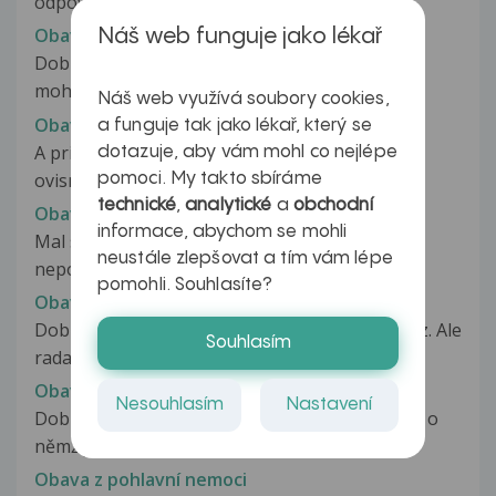
odpovedat specialista dakujem...
Obava z pohlavní choroby
Náš web funguje jako lékař
Dobry den prepacte ze vas tolko otravujem ale
mohli by ste my odpovedat ci mozem...
Náš web využívá soubory cookies,
Obava z pohlavní choroby
a funguje tak jako lékař, který se
A priznaky som mal caste mocenie a trochu
dotazuje, aby vám mohl co nejlépe
ovisnutejsu kozu miesku slabsie bolesti...
pomoci. My takto sbíráme
technické
,
analytické
a
obchodní
Obava z pohlavní choroby
informace, abychom se mohli
Mal som oralny styk zena mne bol som opyti a
neustále zlepšovat a tím vám lépe
nepoznam hej zdravotny stav mal...
pomohli. Souhlasíte?
Obava z pohlavní choroby
Dobrý den, mám na Vás poněkud zvláštní dotaz. Ale
Souhlasím
rada bych věděla, jestli...
Obava z pohlavní choroby
Nesouhlasím
Nastavení
Dobrý den. Před týdnem jsem měl sex s mužem o
němž jsem se později dozvěděl,...
Obava z pohlavní nemoci