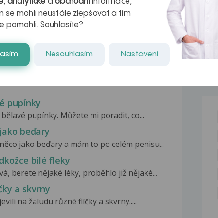
é
,
analytické
a
obchodní
informace,
kteří ji...
 se mohli neustále zlepšovat a tím
e pomohli. Souhlasíte?
lasím
Nesouhlasím
Nastavení
NE
vé pupínky
 bělavé pupínky. Můžete mi poradit, co...
 jako beďary
 něco jako beďary a mám to po celém penisu...
dkožce bílé fleky
á, berete nějaké léky, proběhlo již nějaké...
íčky a skvrny
vili na žaludu různé flíčky a skvrny.....