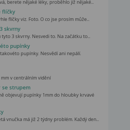
á, berete nějaké léky, proběhlo již nějaké...
 flíčky
le flíčky viz. Foto. O co jse prosím může...
 3 skvrny
tyto 3 skvrny. Nesvedi to. Na začátku to...
véto pupínky
 takovéto pupínky. Nesvědí ani nepálí.
3 mm v centrálním vidění
y se strupem
mě objevují pupínky 1mm do hloubky krvavé
ky
tá vnučka má již 2 týdny problém. Každý den...