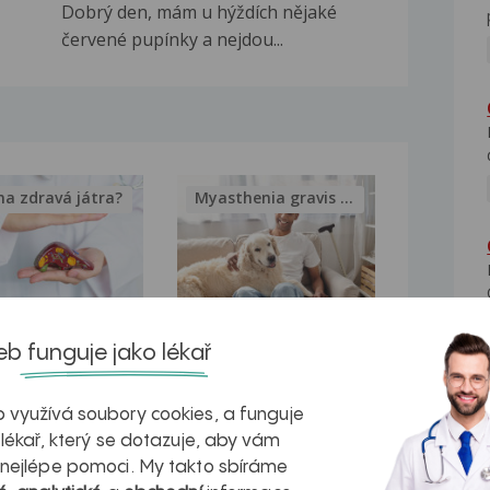
Dobrý den, mám u hýždích nějaké
červené pupínky a nejdou...
na zdravá játra?
Myasthenia gravis – vše, co...
kovatění
Inovativní
b funguje jako lékař
r v datech a
léčba
 využívá soubory cookies, a funguje
azech
myastenie –
 lékař, který se dotazuje, aby vám
naděje pro ty,
 nejlépe pomoci. My takto sbíráme