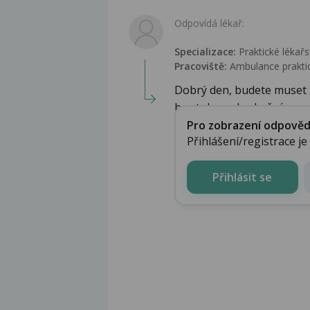
Odpovídá lékař:
Specializace:
Praktické lékařs
Pracoviště:
Ambulance praktic
Dobrý den, budete muset p
bez toho nelze kožní ...
Pro zobrazení odpovědi 
Přihlášení/registrace j
Přihlásit se