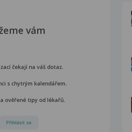
žeme vám
izací čekají na váš dotaz.
nci s chytrým kalendářem.
a ověřené tipy od lékařů.
Přihlásit se