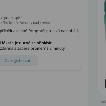
tví pro dospělé
kého lékaře Benátky nad Jizerou
řiložit alespoň fotografii projevů na nohách,
lékaře je nutné se přihlásit.
e zdarma a zabere průměrně 2 minuty.
Zaregistrovat
MO