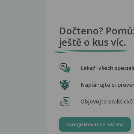
Dočteno? Pomů
ještě o kus víc.
Lékaři všech special
Naplánujte si preve
Objevujte praktické 
Zaregistrovat se zdarma