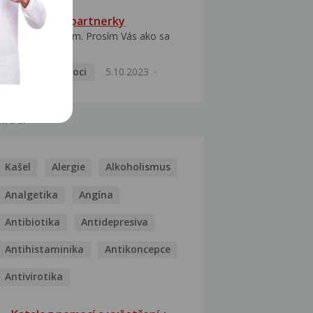
HPV typ 52 u partnerky
Dobrý deň prajem. Prosím Vás ako sa
dá vyliečiť vírus...
Pohlavní nemoci
5.10.2023
MOCI
Kašel
Alergie
Alkoholismus
Analgetika
Angína
Antibiotika
Antidepresiva
Antihistaminika
Antikoncepce
Antivirotika