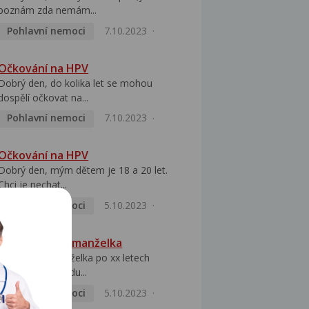
poznám zda nemám...
Pohlavní nemoci
7.10.2023
Očkování na HPV
Dobrý den, do kolika let se mohou
dospělí očkovat na...
Pohlavní nemoci
7.10.2023
Očkování na HPV
Dobrý den, mým dětem je 18 a 20 let.
Chci je nechat...
Pohlavní nemoci
5.10.2023
HPV pozitivní manželka
Dobrý den, manželka po xx letech
přivezla z Východu...
Pohlavní nemoci
5.10.2023