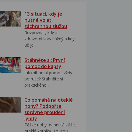
13 situací, kdy je
nutné volat
záchrannou službu
Rozpoznat, kdy je
zdravotní stav vážný a kdy
už je...
Stáhněte si: První
pomoc do kapsy
Jak mít první pomoc vždy
po ruce? Stáhněte si
praktického...
Co pomáhá na oteklé
nohy? Podpořte
správné proudění
lymfy
Těžké nohy, napnutá kůže,
oteklé kotníky. To jsou