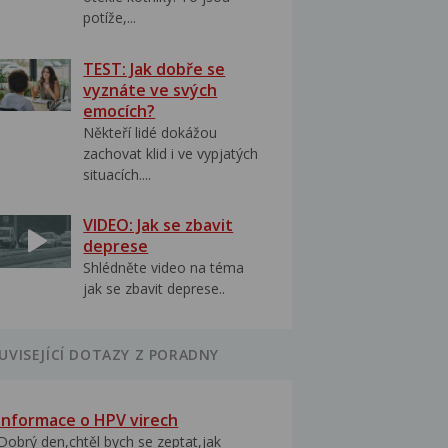
potíže,...
TEST: Jak dobře se
vyznáte ve svých
emocích?
Někteří lidé dokážou
zachovat klid i ve vypjatých
situacích....
VIDEO: Jak se zbavit
deprese
Shlédněte video na téma
jak se zbavit deprese..
UVISEJÍCÍ DOTAZY Z PORADNY
Informace o HPV virech
Dobrý den,chtěl bych se zeptat,jak