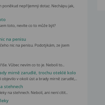
h poněkud nepříjemný dotaz. Nechápu jak,
oto
sem toto, nevíte co to může být?
nic na penisu
ničeho nic na penisu. Podotýkám, ze jsem
iše. Vůbec nevím co to je. Nebolí to...
rady mirně zarudlé, trochu oteklé kolo
jevilo v okoli úst a brady mirně zarudlé,...
na stehnech
ky na stehnech. Nebolí, ani není cítit...
fleky