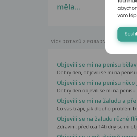
technick
měla...
abychom
vám lép
Souh
VÍCE DOTAZŮ Z PORADNY
Objevili se mi na penisu běla
Dobrý den, objevili se mi na penisu
Objevili se mi na penisu něco
Dobrý den objevili se mi na penisu
Objevili se mi na žaludu a pře
Co vás trápí, jak dlouho problém trv
Objevili se na žaludu různé fl
Zdravím, před cca 14ti dny se mi obje
Objevili se u mě zřejmě roupy