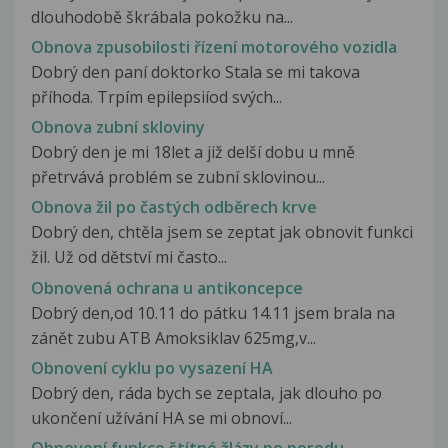
dlouhodobě škrábala pokožku na...
Obnova zpusobilosti řízení motorového vozidla
Dobrý den paní doktorko Stala se mi takova
příhoda. Trpím epilepsiíod svých...
Obnova zubní skloviny
Dobrý den je mi 18let a již delší dobu u mně
přetrvává problém se zubní sklovinou...
Obnova žil po častých odběrech krve
Dobrý den, chtěla jsem se zeptat jak obnovit funkci
žil. Už od dětství mi často...
Obnovená ochrana u antikoncepce
Dobrý den,od 10.11 do pátku 14.11 jsem brala na
zánět zubu ATB Amoksiklav 625mg,v...
Obnovení cyklu po vysazení HA
Dobrý den, ráda bych se zeptala, jak dlouho po
ukončení užívání HA se mi obnoví...