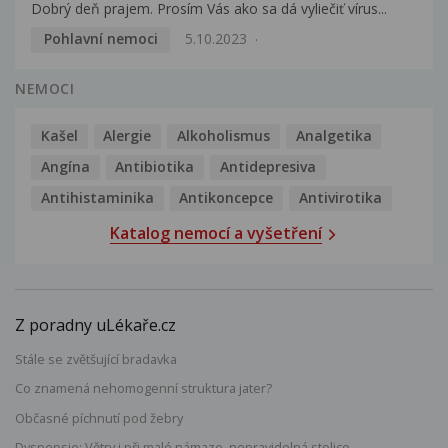
Dobrý deň prajem. Prosím Vás ako sa dá vyliečiť vírus...
Pohlavní nemoci
5.10.2023
NEMOCI
Kašel
Alergie
Alkoholismus
Analgetika
Angína
Antibiotika
Antidepresiva
Antihistaminika
Antikoncepce
Antivirotika
Katalog nemocí a vyšetření
Z poradny uLékaře.cz
Stále se zvětšující bradavka
Co znamená nehomogenní struktura jater?
Občasné píchnutí pod žebry
Dyspepsie: Větry i při malé námaze, nepravidelná stolice