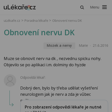
Menu
uLékaře.cz
Poradna lékaře
Obnovení nervu DK
Obnovení nervu DK
Mozek a nervy
Marie
21.6.2016
Muze se obnovit nerv na dk , nezvednu spicku nohy.
Objevilo se po aplikaci i.m. dolminy do hyzde
Odpovídá lékař:
Dobrý den, bylo by třeba udělat vyšetření
neurologem jak je nerv a zda je vůbec
poškozen, pr...
Pro zobrazení odpovědi lékaře je nutné