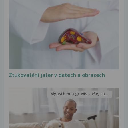
Ztukovatění jater v datech a obrazech
Myasthenia gravis – vše, co...