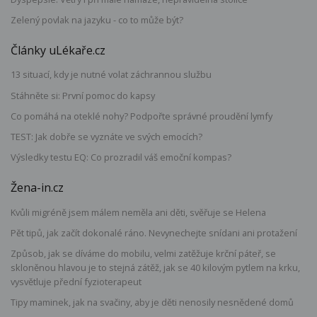
Zelený povlak na jazyku - co to může být?
Články uLékaře.cz
13 situací, kdy je nutné volat záchrannou službu
Stáhněte si: První pomoc do kapsy
Co pomáhá na oteklé nohy? Podpořte správné proudění lymfy
TEST: Jak dobře se vyznáte ve svých emocích?
Výsledky testu EQ: Co prozradil váš emoční kompas?
Žena-in.cz
Kvůli migréně jsem málem neměla ani děti, svěřuje se Helena
Pět tipů, jak začít dokonalé ráno. Nevynechejte snídani ani protažení
Způsob, jak se díváme do mobilu, velmi zatěžuje krční páteř, se
skloněnou hlavou je to stejná zátěž, jak se 40 kilovým pytlem na krku,
vysvětluje přední fyzioterapeut
Tipy maminek, jak na svačiny, aby je děti nenosily nesnědené domů