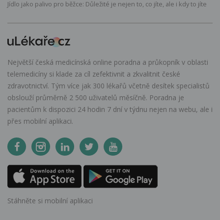
Jídlo jako palivo pro běžce: Důležité je nejen to, co jíte, ale i kdy to jíte
Největší česká medicínská online poradna a průkopník v oblasti
telemedicíny si klade za cíl zefektivnit a zkvalitnit české
zdravotnictví. Tým více jak 300 lékařů včetně desítek specialistů
obslouží průměrně 2 500 uživatelů měsíčně. Poradna je
pacientům k dispozici 24 hodin 7 dní v týdnu nejen na webu, ale i
přes mobilní aplikaci.
Stáhněte si mobilní aplikaci