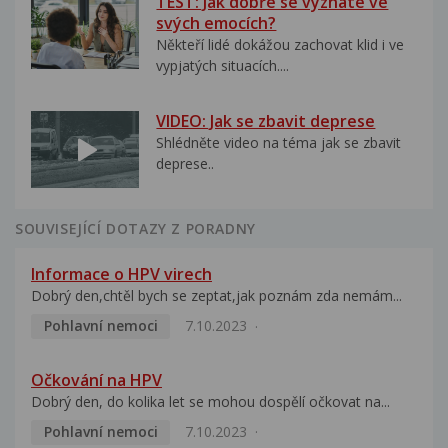
TEST: Jak dobře se vyznáte ve
svých emocích?
Někteří lidé dokážou zachovat klid i ve
vypjatých situacích....
VIDEO: Jak se zbavit deprese
Shlédněte video na téma jak se zbavit
deprese..
SOUVISEJÍCÍ DOTAZY Z PORADNY
Informace o HPV virech
Dobrý den,chtěl bych se zeptat,jak poznám zda nemám...
Pohlavní nemoci
7.10.2023
Očkování na HPV
Dobrý den, do kolika let se mohou dospělí očkovat na...
Pohlavní nemoci
7.10.2023