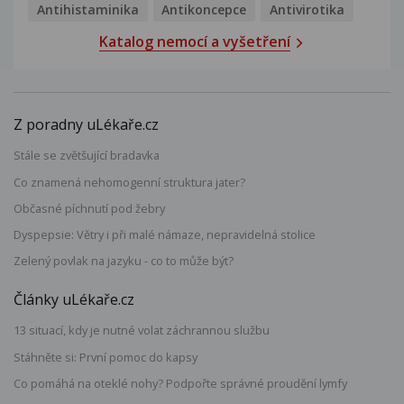
Antihistaminika
Antikoncepce
Antivirotika
Katalog nemocí a vyšetření
Z poradny uLékaře.cz
Stále se zvětšující bradavka
Co znamená nehomogenní struktura jater?
Občasné píchnutí pod žebry
Dyspepsie: Větry i při malé námaze, nepravidelná stolice
Zelený povlak na jazyku - co to může být?
Články uLékaře.cz
13 situací, kdy je nutné volat záchrannou službu
Stáhněte si: První pomoc do kapsy
Co pomáhá na oteklé nohy? Podpořte správné proudění lymfy