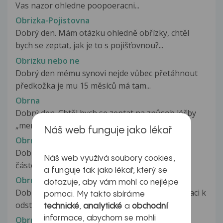
Vas nazor ohledne poopoeracni...
Obrizka-Pojistovna
Dobrý den. Mám otázku ohledně obřízky, chtěl
bych se zeptat, jak je to s pojišťovnou?...
Obrizku nebo ne
Dobrý den mému synovi nejde vůbec přetáhnout
předkožka je mu 15 měsíců má tam...
Obrna
Dobrý den. Chtěl bych se zeptat na způsob léčby
„meralgia parestetica“ kterou...
Náš web funguje jako lékař
Obrna levé hlasivky
Dobrý den, před cca 3mi měsíci jsem ztratila
Náš web využívá soubory cookies,
částečně hlas. Na ORL zjistili,...
a funguje tak jako lékař, který se
Obrna levé hlasivky po operaci štítné žlázy
dotazuje, aby vám mohl co nejlépe
Dobrý den, před pěti lety jsem postoupila operaci k
pomoci. My takto sbíráme
odstranění štítné žlázy....
technické
,
analytické
a
obchodní
informace, abychom se mohli
Obrna levého oka