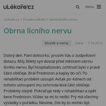
Menu
uLékaře.cz
Poradna lékaře
obrna lícního nervu
Obrna lícního nervu
Mozek a nervy
Dana
7.10.2013
Dobrý den. Paní doktorko, prosím Vás o zodpvězení
dotazu. Můj 36letý syn dostal před měsícem obrnu
lícního nervu. Byl hospitalizován, ochtnutí bylo v pravé
části obličeje. Bral Prednizon a kapky do očí. Po
rehabilitaci problém usoupil. Avšak po 4.dnech od
tohoto ustoupení mu ochrnula levá část obličeje.
Problémy stejné. Pokračuje tedy v rehabilitaci a opět
bere Prednizon. Vůbec se mi to nelíbí. Prý má všechny
výsledky v pořádku. Nevíme, čím by to mohlo být.