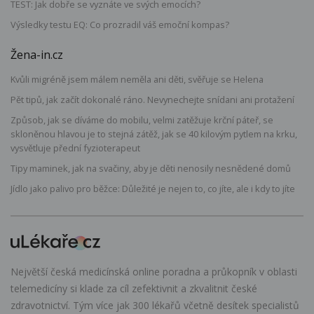
TEST: Jak dobře se vyznáte ve svých emocích?
Výsledky testu EQ: Co prozradil váš emoční kompas?
Žena-in.cz
Kvůli migréně jsem málem neměla ani děti, svěřuje se Helena
Pět tipů, jak začít dokonalé ráno. Nevynechejte snídani ani protažení
Způsob, jak se díváme do mobilu, velmi zatěžuje krční páteř, se
skloněnou hlavou je to stejná zátěž, jak se 40 kilovým pytlem na krku,
vysvětluje přední fyzioterapeut
Tipy maminek, jak na svačiny, aby je děti nenosily nesnědené domů
Jídlo jako palivo pro běžce: Důležité je nejen to, co jíte, ale i kdy to jíte
Největší česká medicínská online poradna a průkopník v oblasti
telemedicíny si klade za cíl zefektivnit a zkvalitnit české
zdravotnictví. Tým více jak 300 lékařů včetně desítek specialistů