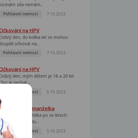
poznám zda nemám...
Pohlavní nemoci
7.10.2023
Očkování na HPV
Dobrý den, do kolika let se mohou
dospělí očkovat na...
Pohlavní nemoci
7.10.2023
Očkování na HPV
Dobrý den, mým dětem je 18 a 20 let.
Chci je nechat...
Pohlavní nemoci
5.10.2023
HPV pozitivní manželka
Dobrý den, manželka po xx letech
přivezla z Východu...
Pohlavní nemoci
5.10.2023