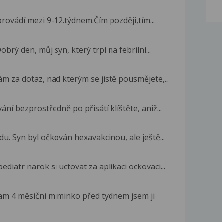
rovádí mezi 9-12.týdnem.Čím později,tím...
brý den, můj syn, který trpí na febrilní...
m za dotaz, nad kterým se jistě pousmějete,...
í bezprostředně po přisátí klíštěte, aniž...
u. Syn byl očkován hexavakcinou, ale ještě...
pediatr narok si uctovat za aplikaci ockovaci...
am 4 měsični miminko před tydnem jsem ji