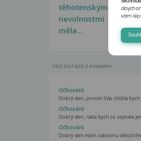
technick
těhotenskými
obr
abychom
nevolnostmi
vám lép
měla...
Souh
VÍCE DOTAZŮ Z PORADNY
Očkování
Dobrý den, prosím Vás chtěla bych s
Očkování
Dobrý den, ráda bych se zeptala jest
Očkování
Dobrý den mám rakovinu děložního čí