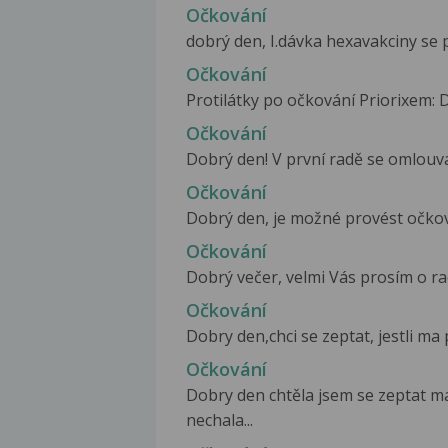
Očkování
dobrý den, I.dávka hexavakciny se p
Očkování
Protilátky po očkování Priorixem: Do
Očkování
Dobrý den! V první radě se omlouvá
Očkování
Dobrý den, je možné provést očkován
Očkování
Dobrý večer, velmi Vás prosím o rad
Očkování
Dobry den,chci se zeptat, jestli ma 
Očkování
Dobry den chtěla jsem se zeptat m
nechala...