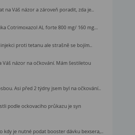
t na Váš názor a zároveň poradit, zda je...
ika Cotrimoxazol AL forte 800 mg/ 160 mg....
njekci proti tetanu ale strašně se bojím...
na Váš názor na očkování. Mám šestiletou
bou. Asi před 2 týdny jsem byl na očkování...
stli podle ockovaciho průkazu je syn
o kdy je nutné podat booster dávku bexsera,...