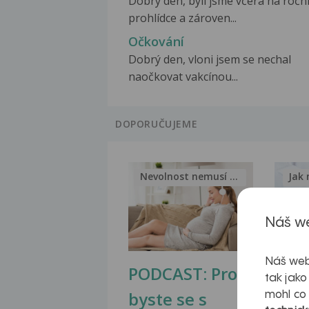
Dobrý den, byli jsme včera na ročn
prohlídce a zároven...
Očkování
Dobrý den, vloni jsem se nechal
naočkovat vakcínou...
DOPORUČUJEME
Nevolnost nemusí být nutnou...
Jak 
Náš we
Náš web
PODCAST: Proč
Ztu
tak jako
byste se s
jate
mohl co