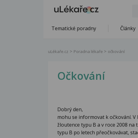
Tematické poradny
Články
uLékaře.cz
Poradna lékaře
očkování
Očkování
Dobrý den,
mohu se informovat k očkování. V 
žloutence typu B a v roce 2008 na 
typu B po letech přeočkovávat, stač