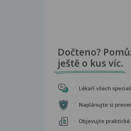
Dočteno? Pomů
ještě o kus víc.
Lékaři všech special
Naplánujte si preve
Objevujte praktické 