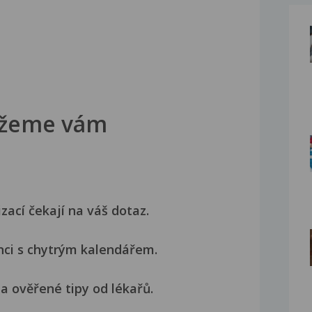
žeme vám
izací čekají na váš dotaz.
nci s chytrým kalendářem.
a ověřené tipy od lékařů.