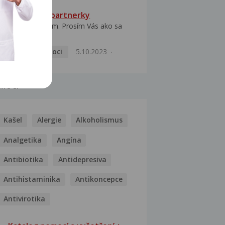
HPV typ 52 u partnerky
Dobrý deň prajem. Prosím Vás ako sa
dá vyliečiť vírus...
Pohlavní nemoci
5.10.2023
MOCI
Kašel
Alergie
Alkoholismus
Analgetika
Angína
Antibiotika
Antidepresiva
Antihistaminika
Antikoncepce
Antivirotika