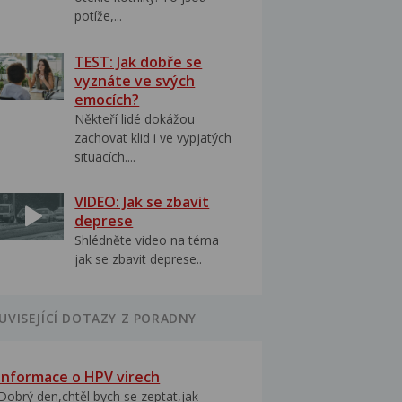
potíže,...
TEST: Jak dobře se
vyznáte ve svých
emocích?
Někteří lidé dokážou
zachovat klid i ve vypjatých
situacích....
VIDEO: Jak se zbavit
deprese
Shlédněte video na téma
jak se zbavit deprese..
UVISEJÍCÍ DOTAZY Z PORADNY
Informace o HPV virech
Dobrý den,chtěl bych se zeptat,jak