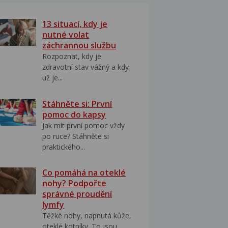
13 situací, kdy je
nutné volat
záchrannou službu
Rozpoznat, kdy je
zdravotní stav vážný a kdy
už je...
Stáhněte si: První
pomoc do kapsy
Jak mít první pomoc vždy
po ruce? Stáhněte si
praktického...
Co pomáhá na oteklé
nohy? Podpořte
správné proudění
lymfy
Těžké nohy, napnutá kůže,
oteklé kotníky. To jsou