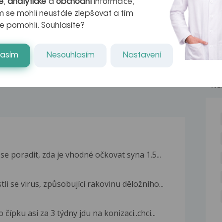
é
,
analytické
a
obchodní
informace,
azech
myastenie –
 se mohli neustále zlepšovat a tím
naděje pro ty,
e pomohli. Souhlasíte?
kteří ji...
lasím
Nesouhlasím
Nastavení
NE
e poradit, zda je vhodné očkovat syna 1.5...
li se virus, způsobující rakovinu děložního...
pku asi za 3 týdny jdu na konizaci..chci...