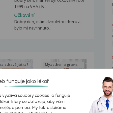
í
Dobry den, manzel byl ockovanv roce
1999 na VHA i B...
Očkování
Dobrý den, mám dvouletou dceru a
bylo mi navrhnuto...
na zdravá játra?
Myasthenia gravis – vše, co...
b funguje jako lékař
 využívá soubory cookies, a funguje
kovatění
Inovativní
 lékař, který se dotazuje, aby vám
r v datech a
léčba
 nejlépe pomoci. My takto sbíráme