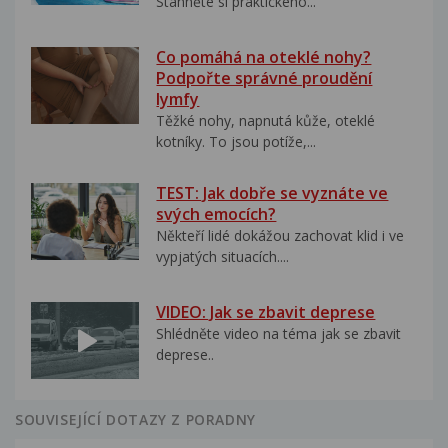
Stáhněte si praktického...
Co pomáhá na oteklé nohy?
Podpořte správné proudění
lymfy
Těžké nohy, napnutá kůže, oteklé
kotníky. To jsou potíže,...
TEST: Jak dobře se vyznáte ve
svých emocích?
Někteří lidé dokážou zachovat klid i ve
vypjatých situacích....
VIDEO: Jak se zbavit deprese
Shlédněte video na téma jak se zbavit
deprese..
SOUVISEJÍCÍ DOTAZY Z PORADNY