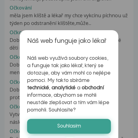
Očkování
měla jsem klíště a lékař my chce vykcínu píchnou už
týden po odstranění klíštěte,může...
Očkování
Dobrý den, rozhodla jsem se nechat očkovat své
Náš web funguje jako lékař
děti (17 a 9 let) vakcinou proti...
Očkování
Náš web využívá soubory cookies,
Dobry den dcera ma byt ockovana na
a funguje tak jako lékař, který se
meningokoka,je ji 4 roky a 7 mesicu,ted nam...
dotazuje, aby vám mohl co nejlépe
pomoci. My takto sbíráme
Očkování
technické
,
analytické
a
obchodní
Dobrý den. Chtěla bych se zeptat zda očkování
informace, abychom se mohli
proti klíštové encefalitidě látkou...
neustále zlepšovat a tím vám lépe
Očkování
pomohli. Souhlasíte?
Vytvoření protilátek po očkování. Plánuji se v
následujícím měsíci očkovat na...
Souhlasím
Očkování