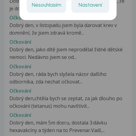
Dobrý den, i když je mi již 27, lékař mi doporučil, že
Nesouhlasím
Nastavení
je dobré se nechat očkovat...
Očkování
Dobrý den, v listopadu jsem byla darovat krev v
domnění, že jsem zdravá kromě...
Očkování
Dobrý den, jako dítě jsem neprodělal žídné dětské
nemoci. Nedávno jsem se od...
Očkování
Dobrý den, ráda bych slyšela názor dalšího
odborníka, zda nechat očkovat...
Očkování
Dobrý den,chtěla bych se zeptat, za jak dlouho po
očkování (tetanus) mohu navštívit...
Očkování
Dobrý den, mám 5m dceru, dostala 3.dávku
hexavakcíny a týden na to Prevenar.Vadí,...