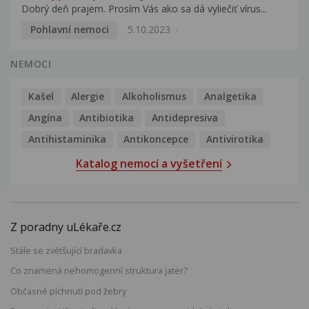
Dobrý deň prajem. Prosím Vás ako sa dá vyliečiť vírus...
Pohlavní nemoci
5.10.2023
NEMOCI
Kašel
Alergie
Alkoholismus
Analgetika
Angína
Antibiotika
Antidepresiva
Antihistaminika
Antikoncepce
Antivirotika
Katalog nemocí a vyšetření
Z poradny uLékaře.cz
Stále se zvětšující bradavka
Co znamená nehomogenní struktura jater?
Občasné píchnutí pod žebry