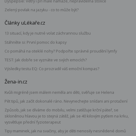
Dyspepsie: Větry i při malé námaze, nepravidelná stolice
Zelený povlak na jazyku - co to může být?
Články uLékaře.cz
13 situací, kdy je nutné volat záchrannou službu
Stáhněte si: První pomoc do kapsy
Co pomáhá na oteklé nohy? Podpořte správné proudění lymfy
TEST: Jak dobře se vyznáte ve svých emocích?
Výsledky testu EQ: Co prozradil váš emoční kompas?
Žena-in.cz
Kvůli migréně jsem málem neměla ani děti, svěřuje se Helena
Pět tipů, jak začít dokonalé ráno. Nevynechejte snídani ani protažení
Způsob, jak se díváme do mobilu, velmi zatěžuje krční páteř, se
skloněnou hlavou je to stejná zátěž, jak se 40 kilovým pytlem na krku,
vysvětluje přední fyzioterapeut
Tipy maminek, jak na svačiny, aby je děti nenosily nesnědené domů