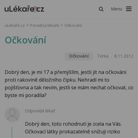
Menu
uLékaře.cz
Poradna lékaře
Očkování
Očkování
Očkování
Terka
8.11.2012
Dobrý den, je mi 17 a přemýšlím, jestli jít na očkování
proti rakovině děložního čípku. Nehradí mi to
pojišťovna a tak nevím, jestli se mám nechat očkovat, co
byste mi poradila?
Odpovídá lékař:
Dobrý den, toto rohodnutí je zcela na Vás.
Očkovací látky prokazatelně snižují riziko