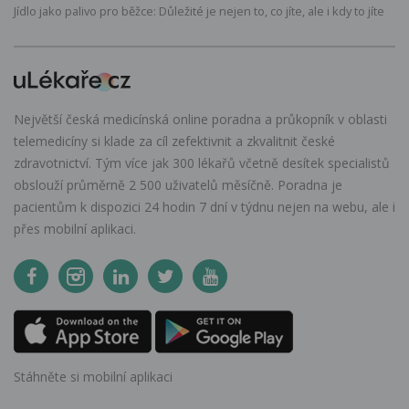
Jídlo jako palivo pro běžce: Důležité je nejen to, co jíte, ale i kdy to jíte
Největší česká medicínská online poradna a průkopník v oblasti
telemedicíny si klade za cíl zefektivnit a zkvalitnit české
zdravotnictví. Tým více jak 300 lékařů včetně desítek specialistů
obslouží průměrně 2 500 uživatelů měsíčně. Poradna je
pacientům k dispozici 24 hodin 7 dní v týdnu nejen na webu, ale i
přes mobilní aplikaci.
Stáhněte si mobilní aplikaci