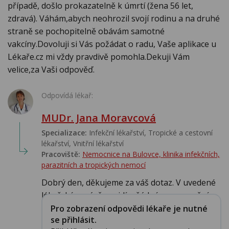
případě, došlo prokazatelně k úmrtí (žena 56 let,
zdravá). Váhám,abych neohrozil svojí rodinu a na druhé
straně se pochopitelně obávám samotné
vakcíny.Dovoluji si Vás požádat o radu, Vaše aplikace u
Lékaře.cz mi vždy pravdivě pomohla.Dekuji Vám
velice,za Vaši odpověď.
Odpovídá lékař:
MUDr. Jana Moravcová
Specializace:
Infekční lékařství‎, Tropické a cestovní
lékařství‎, Vnitřní lékařství
Pracoviště:
Nemocnice na Bulovce, klinika infekčních,
parazitních a tropických nemocí
Dobrý den, děkujeme za váš dotaz. V uvedené
lékařské zprávě nevidím žádné onemocnění...
Pro zobrazení odpovědi lékaře je nutné
se přihlásit.