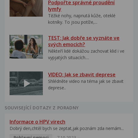
Podpořte správné proudění
lymfy
Těžké nohy, napnutá kůže, oteklé
kotníky. To jsou potíže,...
TEST: Jak dobře se vyznáte ve
svých emocích?
Někteří lidé dokážou zachovat klid i ve
vypjatých situacích....
VIDEO: Jak se zbavit deprese
Shlédněte video na téma jak se zbavit
deprese..
SOUVISEJÍCÍ DOTAZY Z PORADNY
Informace o HPV virech
Dobrý den,chtěl bych se zeptat,jak poznám zda nemám...
Pohlavní nemoci
7.10.2023