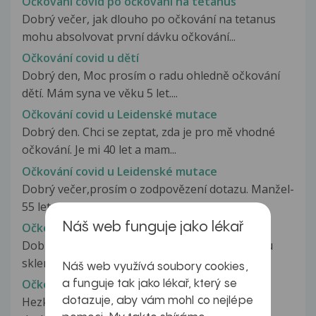
Očkování covid po očkování na tetanus
Dobrý večer, jak dlouho po očkování na tetanus
mohu absolvovat první dávku očkování...
Očkování covid u dětí
Dobrý den, Moc prosím o radu ohledně očkování
dětí. Mám syna ve věku 5 let....
Očkování covid u Leidenské mutace
Dobrý den. Chci se zeptat, zda je pro mě vhodné
očkování. Je mi 40 let a mam...
Očkování covid u Leidenské mutace
Dobrý večer,prosím o zodpovězení dotazu. Manžel-
55 let, syn-33 let a dcera 30...
Očkování covid u roztroušené sklerózy
Náš web funguje jako lékař
Dobrý den, je mi 29 let, léčím se s roztroušenou
sklerózou, a díky tomu bych...
Náš web využívá soubory cookies,
Očkování covid v prvním trimestru
a funguje tak jako lékař, který se
Hezké dopoledne, 13. července jsem dostala
dotazuje, aby vám mohl co nejlépe