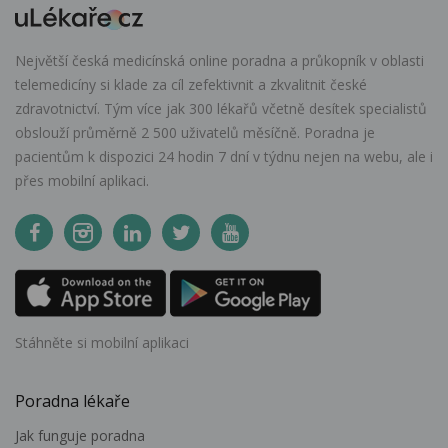
Největší česká medicínská online poradna a průkopník v oblasti
telemedicíny si klade za cíl zefektivnit a zkvalitnit české
zdravotnictví. Tým více jak 300 lékařů včetně desítek specialistů
obslouží průměrně 2 500 uživatelů měsíčně. Poradna je
pacientům k dispozici 24 hodin 7 dní v týdnu nejen na webu, ale i
přes mobilní aplikaci.
Stáhněte si mobilní aplikaci
Poradna lékaře
Jak funguje poradna