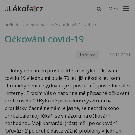
Menu
uLékaře.cz
Poradna lékaře
očkování covid-19
Očkování covid-19
Infekce
14.11.2021
.... dobrý den, mám prosbu, která se týká očkování
covidu 19.V lednu mi bude 70 let, již několik let jsem
chronicky nemocný,dovoluji si poslat můj poslední nález
i interny . Prosím Vás o názor na mé případné očkování
proti covidu 19.Bylo mě provedeno vyšetření na
protilátky, žádné nemám.Je jasné, že nechci nikoho
ohrozit,ale moji lékaři se v názoru na očkování
neshodnou.Moji kamarádi (část) měli po očkování
(převážně)po druhé dávce vážné problémy.V jednom