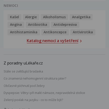
NEMOCI
Kašel
Alergie
Alkoholismus
Analgetika
Angína
Antibiotika
Antidepresiva
Antihistaminika
Antikoncepce
Antivirotika
Katalog nemocí a vyšetření
Z poradny uLékaře.cz
Stále se zvětšující bradavka
Co znamená nehomogenní struktura jater?
Občasné píchnutí pod žebry
Dyspepsie: Větry i při malé námaze, nepravidelná stolice
Zelený povlak na jazyku - co to může být?