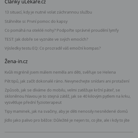
Články uLékaře.cz
13 situací, kdy je nutné volat záchrannou službu
Stáhněte si: První pomoc do kapsy
Co pomáhá na oteklé nohy? Podpořte správné proudění lymfy
TEST: Jak dobře se vyznáte ve svých emocích?
Výsledky testu EQ: Co prozradil váš emoční kompas?
Žena-in.cz
Kvůli migréně jsem málem neměla ani děti, svěřuje se Helena
Pět tipů, jak začít dokonalé ráno. Nevynechejte snídani ani protažení
Způsob, jak se díváme do mobilu, velmi zatěžuje krční páteř, se
skloněnou hlavou je to stejná zátěž, jak se 40 kilovým pytlem na krku,
vysvětluje přední fyzioterapeut
Tipy maminek, jak na svačiny, aby je děti nenosily nesnědené domů
Jídlo jako palivo pro běžce: Důležité je nejen to, co jíte, ale i kdy to jíte