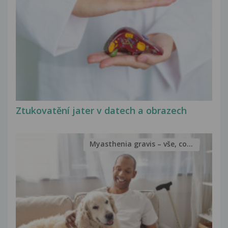
Ztukovatění jater v datech a obrazech
Myasthenia gravis – vše, co...