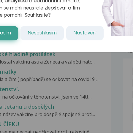
é
,
analytické
a
obchodní
informace,
 se mohli neustále zlepšovat a tím
e pomohli. Souhlasíte?
lasím
Nesouhlasím
Nastavení
NE
oké hladině protilátek
dostal vakcínu astra Zeneca a vzápětí nato...
í matky
a a čím ( popřípadě) se očkovat na covid19.,...
tenství.
na očkování v těhotenství. Jsem ve 14tt,...
 a tetanu u dospělých
 název vakcíny pro dospělé spojené proti...
 ČÍPKU
a se ma nechat naočkovat proti rakovině