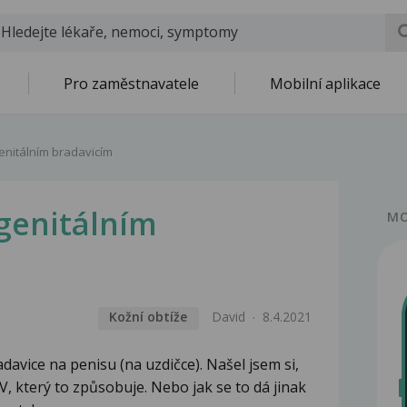
Pro zaměstnavatele
Mobilní aplikace
genitálním bradavicím
genitálním
MO
Kožní obtíže
David
8.4.2021
davice na penisu (na uzdičce). Našel jsem si,
V, který to způsobuje. Nebo jak se to dá jinak