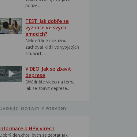
potíže,...
TEST: Jak dobře se
vyznáte ve svých
emocích?
Někteří lidé dokážou
zachovat klid i ve vypjatých
situacích....
VIDEO: Jak se zbavit
deprese
Shlédněte video na téma
jak se zbavit deprese..
UVISEJÍCÍ DOTAZY Z PORADNY
Informace o HPV virech
Dobrý den,chtěl bych se zeptat,jak