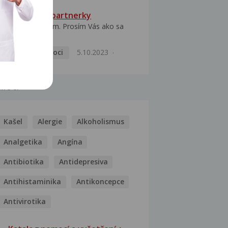
HPV typ 52 u partnerky
Dobrý deň prajem. Prosím Vás ako sa
dá vyliečiť vírus...
Pohlavní nemoci
5.10.2023
MOCI
Kašel
Alergie
Alkoholismus
Analgetika
Angína
Antibiotika
Antidepresiva
Antihistaminika
Antikoncepce
Antivirotika