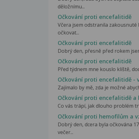
děložnímu...
Očkování proti encefalitidě
Včera jsem odstranila zakousnuté 
očkovat...
Očkování proti encefalitidě
Dobrý den, přesně před rokem jsem
Očkování proti encefalitidě
Před týdnem mne kouslo klíště, doda
Očkování proti encefalitidě - 
Zajímalo by mě, zda je možné abych m
Očkování proti encefalitidě a 
Co vás trápí, jak dlouho problém trv
Očkování proti hemofilům a v
Dobrý den, dcera byla očkována 17
večer...