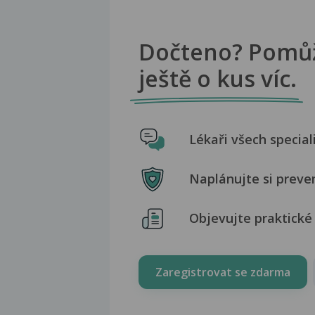
Dočteno? Pomů
ještě o kus víc.
Lékaři všech special
Naplánujte si preve
Objevujte praktické 
Zaregistrovat se zdarma