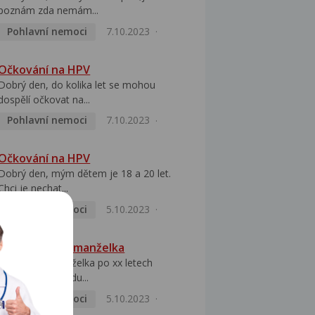
poznám zda nemám...
Pohlavní nemoci
7.10.2023
Očkování na HPV
Dobrý den, do kolika let se mohou
dospělí očkovat na...
Pohlavní nemoci
7.10.2023
Očkování na HPV
Dobrý den, mým dětem je 18 a 20 let.
Chci je nechat...
Pohlavní nemoci
5.10.2023
HPV pozitivní manželka
Dobrý den, manželka po xx letech
přivezla z Východu...
Pohlavní nemoci
5.10.2023