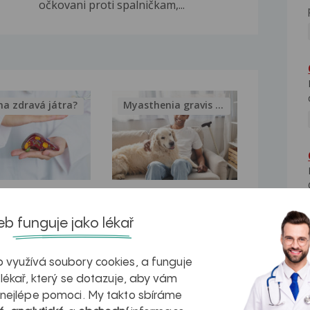
očkovani proti spalničkam,...
na zdravá játra?
Myasthenia gravis – vše, co...
kovatění
Inovativní
r v datech a
léčba
b funguje jako lékař
azech
myastenie –
 využívá soubory cookies, a funguje
naděje pro ty,
 lékař, který se dotazuje, aby vám
 nejlépe pomoci. My takto sbíráme
kteří ji...