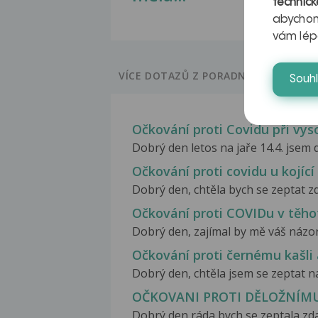
technick
abychom
vám lép
VÍCE DOTAZŮ Z PORADNY
Souh
Očkování proti Covidu při vys
Dobrý den letos na jaře 14.4. jsem 
Očkování proti covidu u kojíc
Dobrý den, chtěla bych se zeptat zd
Očkování proti COVIDu v těho
Dobrý den, zajímal by mě váš názor 
Očkování proti černému kašli
Dobrý den, chtěla jsem se zeptat na
OČKOVANI PROTI DĚLOŽNÍMU
Dobrý den,ráda bych se zeptala zd