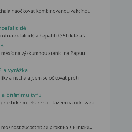
nechala naočkovat kombinovanou vakcínou
ncefalitidě
i encefalitidě a hepatitidě 5ti leté a 2...
 B
a měsíc na výzkumnou stanici na Papuu
B a vyrážka
liky a nechala jsem se očkovat proti
B a břišnímu tyfu
 praktickeho lekare s dotazem na ockovani
možnost zúčastnit se praktika z klinické...