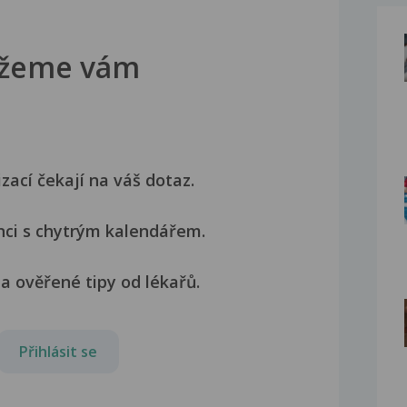
žeme vám
izací čekají na váš dotaz.
nci s chytrým kalendářem.
a ověřené tipy od lékařů.
Přihlásit se