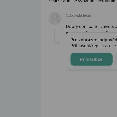
řešit? Zatím se vyhýbám sexuálním
Odpovídá lékař:
Dobrý den, pane Davide, a
acuminata) způsobují tzv. l
Pro zobrazení odpovědi 
Přihlášení/registrace j
Přihlásit se