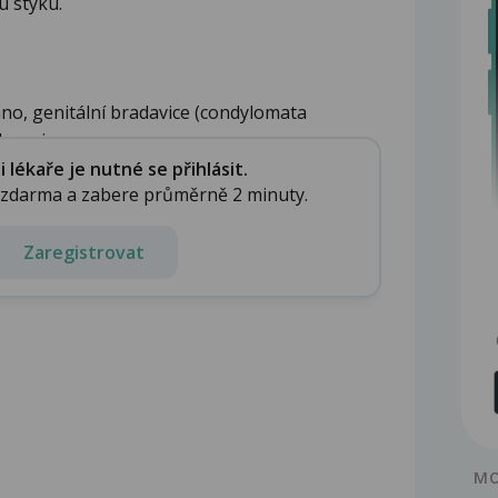
u styku.
no, genitální bradavice (condylomata
ow-ris...
lékaře je nutné se přihlásit.
e zdarma a zabere průměrně 2 minuty.
Zaregistrovat
MO