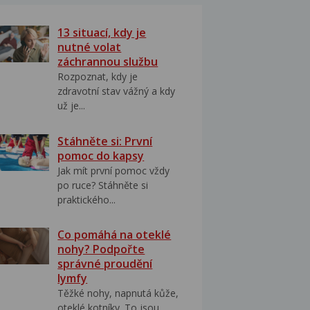
13 situací, kdy je
nutné volat
záchrannou službu
Rozpoznat, kdy je
zdravotní stav vážný a kdy
už je...
Stáhněte si: První
pomoc do kapsy
Jak mít první pomoc vždy
po ruce? Stáhněte si
praktického...
Co pomáhá na oteklé
nohy? Podpořte
správné proudění
lymfy
Těžké nohy, napnutá kůže,
oteklé kotníky. To jsou