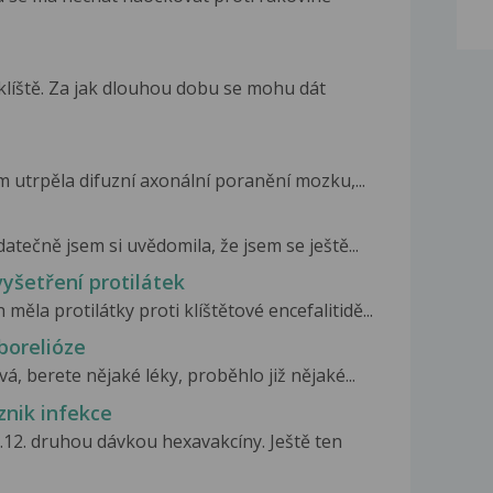
klíště. Za jak dlouhou dobu se mohu dát
 utrpěla difuzní axonální poranění mozku,...
tečně jsem si uvědomila, že jsem se ještě...
vyšetření protilátek
ěla protilátky proti klíštětové encefalitidě...
borelióze
á, berete nějaké léky, proběhlo již nějaké...
znik infekce
.12. druhou dávkou hexavakcíny. Ještě ten