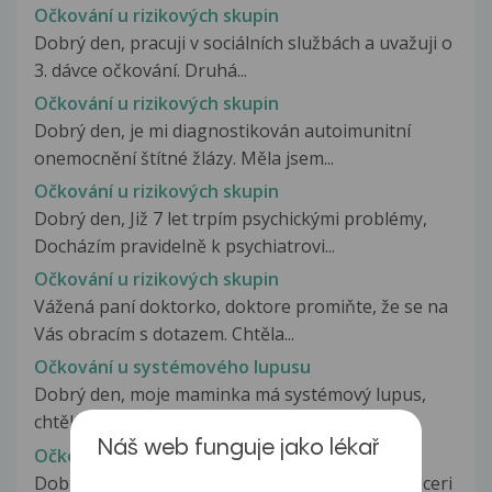
Očkování u rizikových skupin
Dobrý den, pracuji v sociálních službách a uvažuji o
3. dávce očkování. Druhá...
Očkování u rizikových skupin
Dobrý den, je mi diagnostikován autoimunitní
onemocnění štítné žlázy. Měla jsem...
Očkování u rizikových skupin
Dobrý den, Již 7 let trpím psychickými problémy,
Docházím pravidelně k psychiatrovi...
Očkování u rizikových skupin
Vážená paní doktorko, doktore promiňte, že se na
Vás obracím s dotazem. Chtěla...
Očkování u systémového lupusu
Dobrý den, moje maminka má systémový lupus,
chtěla jsem se zeptat, zda bude...
Náš web funguje jako lékař
Očkování u tříměsíční dcery
Dobry den,ve ctvrtek jsem zacala me 3mesicni dceri