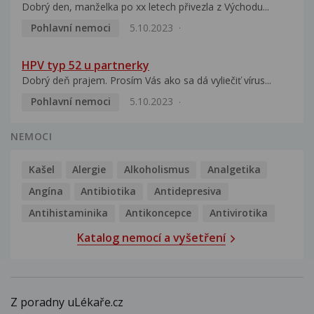
Dobrý den, manželka po xx letech přivezla z Východu...
Pohlavní nemoci
5.10.2023
HPV typ 52 u partnerky
Dobrý deň prajem. Prosím Vás ako sa dá vyliečiť vírus...
Pohlavní nemoci
5.10.2023
NEMOCI
Kašel
Alergie
Alkoholismus
Analgetika
Angína
Antibiotika
Antidepresiva
Antihistaminika
Antikoncepce
Antivirotika
Katalog nemocí a vyšetření
Z poradny uLékaře.cz