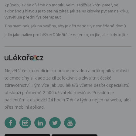
Způsob, jak se díváme do mobilu, velmi zatěžuje krční páteř, se
skloněnou hlavou je to stejná zátěž, jak se 40 kilovým pytlem na krku,
vysvětluje přední fyzioterapeut
Tipy maminek, jak na svačiny, aby je děti nenosily nesnědené domů
Jídlo jako palivo pro běžce: Důležité je nejen to, co jíte, ale i kdy to jíte
Největší česká medicínská online poradna a průkopník v oblasti
telemedicíny si klade za cíl zefektivnit a zkvalitnit české
zdravotnictví. Tým více jak 300 lékařů včetně desítek specialistů
obslouží průměrně 2 500 uživatelů měsíčně. Poradna je
pacientům k dispozici 24 hodin 7 dní v týdnu nejen na webu, ale i
přes mobilní aplikaci.