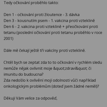
Tedy očkování proběhlo takto:
Den 1 - očkování proti žloutence - 3. dávka
Den 3 - kousnutím psem - 1. vakcina proti vzteklině
Den 6 - 2. vakcina proti vzteklině + přeočkování proti
tetanu (poslední očkování proti tetanu proběhlo v roce
2001)
Dále mě čekají ještě tři vakcíny proti vzteklině.
Chtěl bych se zeptat zda to to očkování v rychlém sledu
nemůže nějak ovlivnit moje &quot;zdraví&quot; či
imunitu do budoucna?
Zda nedošlo k ovlivění mojí odolnosti vůči například
onkologickým problémům (doteď jsem žádné neměl)?
Děkuji Vám velice za odpověď,