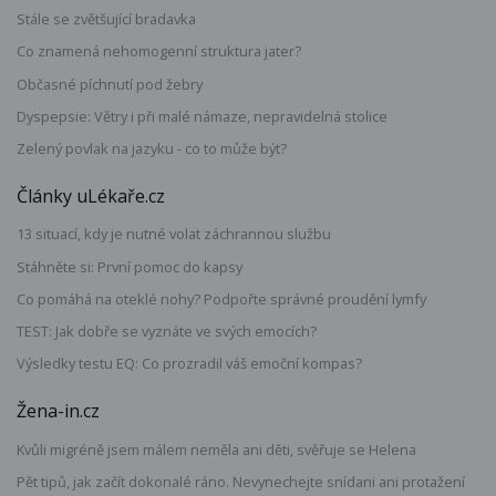
Stále se zvětšující bradavka
Co znamená nehomogenní struktura jater?
Občasné píchnutí pod žebry
Dyspepsie: Větry i při malé námaze, nepravidelná stolice
Zelený povlak na jazyku - co to může být?
Články uLékaře.cz
13 situací, kdy je nutné volat záchrannou službu
Stáhněte si: První pomoc do kapsy
Co pomáhá na oteklé nohy? Podpořte správné proudění lymfy
TEST: Jak dobře se vyznáte ve svých emocích?
Výsledky testu EQ: Co prozradil váš emoční kompas?
Žena-in.cz
Kvůli migréně jsem málem neměla ani děti, svěřuje se Helena
Pět tipů, jak začít dokonalé ráno. Nevynechejte snídani ani protažení