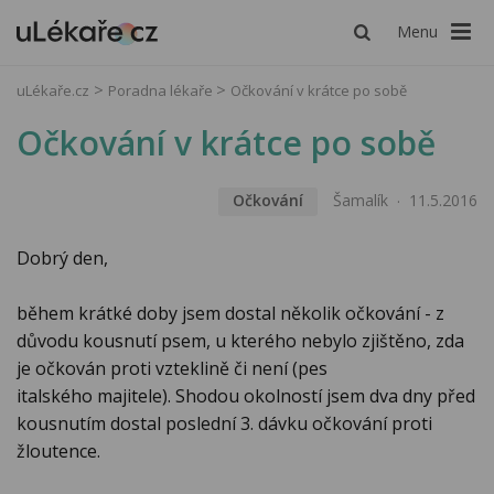
Menu
uLékaře.cz
Poradna lékaře
Očkování v krátce po sobě
Očkování v krátce po sobě
Očkování
Šamalík
11.5.2016
Dobrý den,
během krátké doby jsem dostal několik očkování - z
důvodu kousnutí psem, u kterého nebylo zjištěno, zda
je očkován proti vzteklině či není (pes
italského majitele). Shodou okolností jsem dva dny před
kousnutím dostal poslední 3. dávku očkování proti
žloutence.