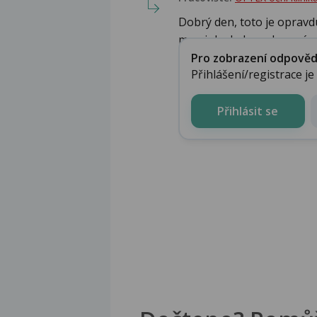
Dobrý den, toto je opravd
maminka byla zcela správně
Pro zobrazení odpovědi 
Přihlášení/registrace j
Přihlásit se