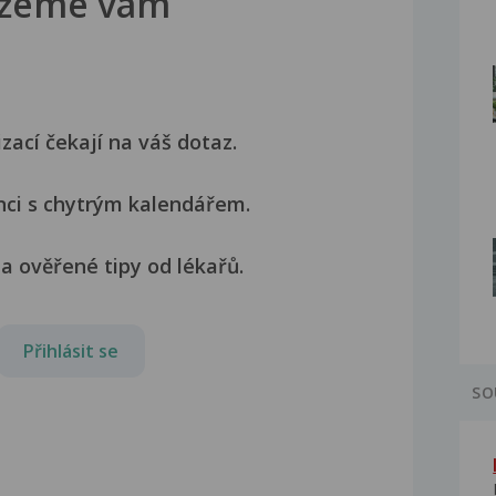
žeme vám
izací čekají na váš dotaz.
nci s chytrým kalendářem.
a ověřené tipy od lékařů.
Přihlásit se
SO