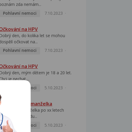
poznám zda nemám...
Pohlavní nemoci
7.10.2023
Očkování na HPV
Dobrý den, do kolika let se mohou
dospělí očkovat na...
Pohlavní nemoci
7.10.2023
Očkování na HPV
Dobrý den, mým dětem je 18 a 20 let.
Chci je nechat...
Pohlavní nemoci
5.10.2023
HPV pozitivní manželka
Dobrý den, manželka po xx letech
přivezla z Východu...
Pohlavní nemoci
5.10.2023