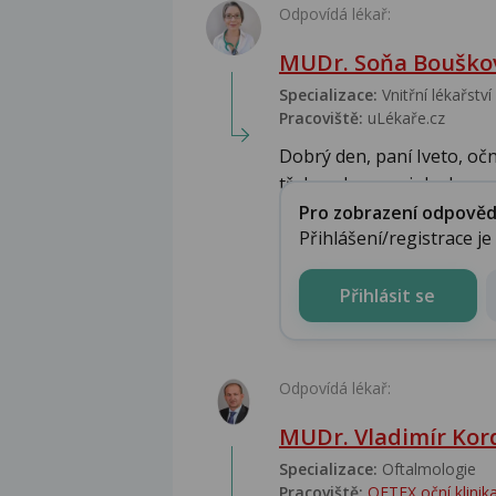
Odpovídá lékař:
MUDr. Soňa Bouškov
Specializace:
Vnitřní lékařství
Pracoviště:
uLékaře.cz
Dobrý den, paní Iveto, oč
třeba, aby maminka by...
Pro zobrazení odpovědi 
Přihlášení/registrace j
Přihlásit se
Odpovídá lékař:
MUDr. Vladimír Kor
Specializace:
Oftalmologie
Pracoviště:
OFTEX oční klinik