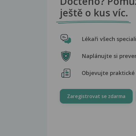
Dočteno? Pomů
ještě o kus víc.
Lékaři všech special
Naplánujte si preve
Objevujte praktické 
Zaregistrovat se zdarma