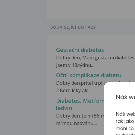
SOUVISEJÍCÍ DOTAZY
Gestační diabetes
Dobrý den, Mám gestacni diabetes
Jsem v 18.týdnu...
Oční komplikace diabetu
Dobrý den.pritel trpí cukrovkou ty
2.Bere léky ale...
Náš we
Diabetes, Metformin a bolest
ledvin
Náš web
Dobrý den. Je mi 56 roků, žena. M
tak jako
mírnou nadváhu....
mohl co