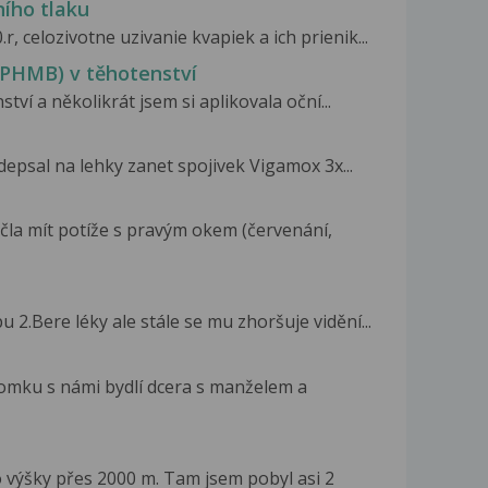
ního tlaku
, celozivotne uzivanie kvapiek a ich prienik...
(PHMB) v těhotenství
ví a několikrát jsem si aplikovala oční...
depsal na lehky zanet spojivek Vigamox 3x...
čla mít potíže s pravým okem (červenání,
 2.Bere léky ale stále se mu zhoršuje vidění...
omku s námi bydlí dcera s manželem a
 výšky přes 2000 m. Tam jsem pobyl asi 2