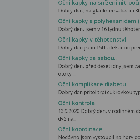
Oční kapky na snížení nitrooč
Dobry den, na glaukom sa liecim 30.r
Oční kapky s polyhexanidem 
Dobrý den, jsem v 16.týdnu těhotenst
Oční kapky v těhotenství
Dobry den jsem 15tt a lekar mi pre
Oční kapky za sebou..
Dobrý den, před deseti dny jsem za
otoky,...
Oční komplikace diabetu
Dobrý den.pritel trpí cukrovkou typu
Oční kontrola
13.9.2020 Dobrý den, v rodinném d
dvěma...
Oční koordinace
Nedávno jsem vystoupil na hory do