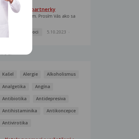
HPV typ 52 u partnerky
Dobrý deň prajem. Prosím Vás ako sa
dá vyliečiť vírus...
Pohlavní nemoci
5.10.2023
MOCI
Kašel
Alergie
Alkoholismus
Analgetika
Angína
Antibiotika
Antidepresiva
Antihistaminika
Antikoncepce
Antivirotika