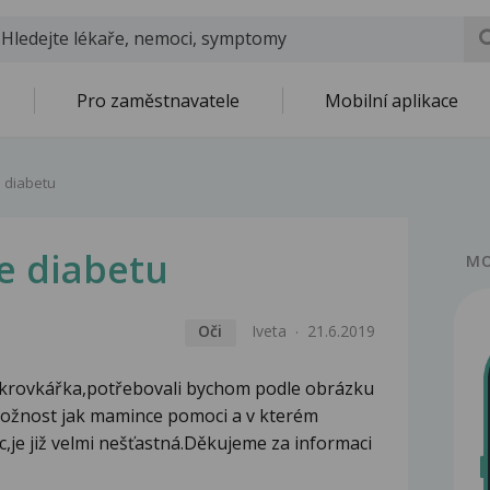
Pro zaměstnavatele
Mobilní aplikace
 diabetu
e diabetu
MO
Oči
Iveta
21.6.2019
e cukrovkářka,potřebovali bychom podle obrázku
 možnost jak mamince pomoci a v kterém
,je již velmi nešťastná.Děkujeme za informaci