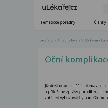
Tematické poradny
Články
uLékaře.cz
Poradna lékaře
Oční komplikace
Oční komplikac
Již delší dobu se léčí s očima a j
a přiložené zprávy poradit zda je
zařízení vyhovoval by nám Olomouc