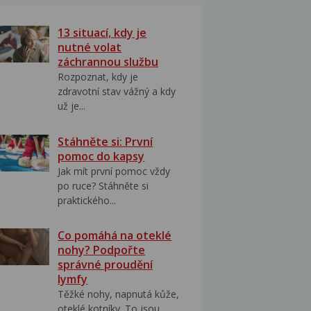
13 situací, kdy je
nutné volat
záchrannou službu
Rozpoznat, kdy je
zdravotní stav vážný a kdy
už je...
Stáhněte si: První
pomoc do kapsy
Jak mít první pomoc vždy
po ruce? Stáhněte si
praktického...
Co pomáhá na oteklé
nohy? Podpořte
správné proudění
lymfy
Těžké nohy, napnutá kůže,
oteklé kotníky. To jsou