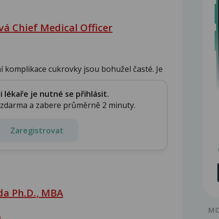
á Chief Medical Officer
ní komplikace cukrovky jsou bohužel časté. Je
lékaře je nutné se přihlásit.
e zdarma a zabere průměrně 2 minuty.
Zaregistrovat
da Ph.D., MBA
MO
a