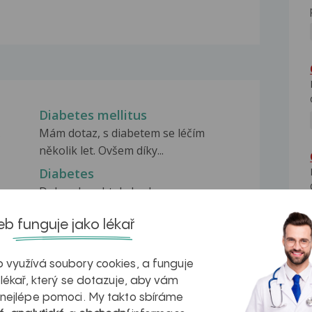
Diabetes mellitus
.
Mám dotaz, s diabetem se léčím
několik let. Ovšem díky...
Diabetes
pu
Dobry den,chtela bych se
zeptat,mamka ma cukrovku a...
b funguje jako lékař
i
Diabetes?
Dobry den, asi pred tydnem jsem zacal
 využívá soubory cookies, a funguje
ám
z niceho nic...
 lékař, který se dotazuje, aby vám
 nejlépe pomoci. My takto sbíráme