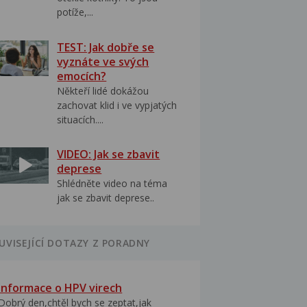
potíže,...
TEST: Jak dobře se
vyznáte ve svých
emocích?
Někteří lidé dokážou
zachovat klid i ve vypjatých
situacích....
VIDEO: Jak se zbavit
deprese
Shlédněte video na téma
jak se zbavit deprese..
UVISEJÍCÍ DOTAZY Z PORADNY
Informace o HPV virech
Dobrý den,chtěl bych se zeptat,jak