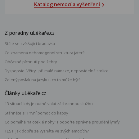
Katalog nemocí a vyšetření
Z poradny uLékaře.cz
Stále se zvětšující bradavka
Co znamená nehomogenní struktura jater?
Občasné píchnutí pod žebry
Dyspepsie: Větry i při malé námaze, nepravidelná stolice
Zelený povlak na jazyku - co to může být?
Články uLékaře.cz
13 situací, kdy je nutné volat záchrannou službu
Stáhněte si: První pomoc do kapsy
Co pomáhá na oteklé nohy? Podpořte správné proudění lymfy
TEST: Jak dobře se vyznáte ve svých emocích?