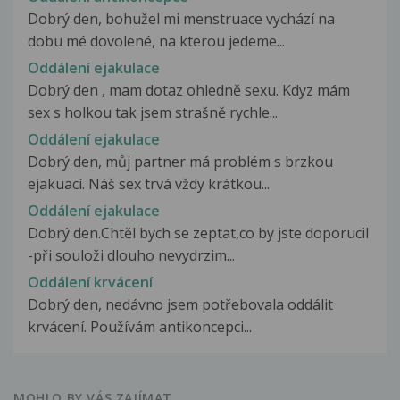
Dobrý den, bohužel mi menstruace vychází na
dobu mé dovolené, na kterou jedeme...
Oddálení ejakulace
Dobrý den , mam dotaz ohledně sexu. Kdyz mám
sex s holkou tak jsem strašně rychle...
Oddálení ejakulace
Dobrý den, můj partner má problém s brzkou
ejakuací. Náš sex trvá vždy krátkou...
Oddálení ejakulace
Dobrý den.Chtěl bych se zeptat,co by jste doporucil
-při souloži dlouho nevydrzim...
Oddálení krvácení
Dobrý den, nedávno jsem potřebovala oddálit
krvácení. Používám antikoncepci...
MOHLO BY VÁS ZAJÍMAT