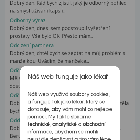
Dobrý den. Rád bych zjistil, jaký je odborný pohled
na smysl užívání kapslí...
Odborný výraz
Dobrý den, dnes jsem podstoupil vyšetření
prostaty. Vše bylo OK. Přesto mám...
Odcizení partnera
Dobrý den, chtěl bych se zeptat na můj problém s
manželkou. Uvádím, že manželce...
Odčervení
Náš web funguje jako lékař
Měla bych dotaz zda existuje nějaké volně
dostupné odčervení pro lidi. Byli...
Náš web využívá soubory cookies,
Odčervení
a funguje tak jako lékař, který se
Dobrý den, ráda bych si udělala očistu střev. Chtěla
dotazuje, aby vám mohl co nejlépe
bych se Vás zeptat, zda...
pomoci. My takto sbíráme
Oddálená menstruace
technické
,
analytické
a
obchodní
Dobrý den, může Algifen ovlivnovat menstruaci.
informace, abychom se mohli
Beru ted par dnu max. 2x24 kapek...
neustále zlepšovat a tím vám lépe