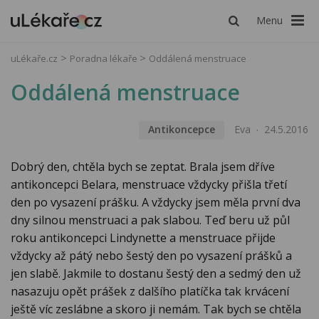
Menu
uLékaře.cz
Poradna lékaře
Oddálená menstruace
Oddálená menstruace
Antikoncepce
Eva
24.5.2016
Dobrý den, chtěla bych se zeptat. Brala jsem dříve
antikoncepci Belara, menstruace vždycky přišla třetí
den po vysazení prášku. A vždycky jsem měla první dva
dny silnou menstruaci a pak slabou. Teď beru už půl
roku antikoncepci Lindynette a menstruace přijde
vždycky až pátý nebo šestý den po vysazení prášků a
jen slabě. Jakmile to dostanu šestý den a sedmý den už
nasazuju opět prášek z dalšího platíčka tak krvácení
ještě víc zeslábne a skoro ji nemám. Tak bych se chtěla