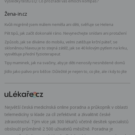
Výsledky testu EQ: Co prozradil váš emoční kompas?
Žena-in.cz
Kvůli migréně jsem málem neměla ani děti, svěřuje se Helena
Pět tipů, jak začít dokonalé ráno. Nevynechejte snídani ani protažení
Způsob, jak se díváme do mobilu, velmi zatěžuje krční páteř, se
skloněnou hlavou je to stejná zátěž, jak se 40 kilovým pytlem na krku,
vysvětluje přední fyzioterapeut
Tipy maminek, jak na svačiny, aby je děti nenosily nesnědené domů
Jídlo jako palivo pro běžce: Důležité je nejen to, co jíte, ale i kdy to jíte
Největší česká medicínská online poradna a průkopník v oblasti
telemedicíny si klade za cíl zefektivnit a zkvalitnit české
zdravotnictví. Tým více jak 300 lékařů včetně desítek specialistů
obslouží průměrně 2 500 uživatelů měsíčně. Poradna je