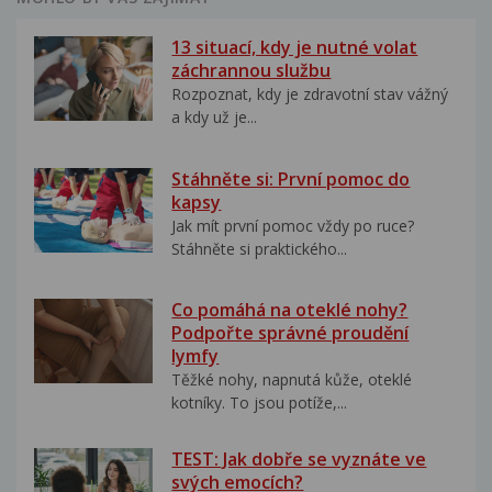
13 situací, kdy je nutné volat
záchrannou službu
Rozpoznat, kdy je zdravotní stav vážný
a kdy už je...
Stáhněte si: První pomoc do
kapsy
Jak mít první pomoc vždy po ruce?
Stáhněte si praktického...
Co pomáhá na oteklé nohy?
Podpořte správné proudění
lymfy
Těžké nohy, napnutá kůže, oteklé
kotníky. To jsou potíže,...
TEST: Jak dobře se vyznáte ve
svých emocích?