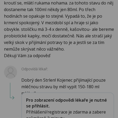
kroutí se, mlátí rukama nohama. za tohoto stavu do něj
dostaneme tak 100ml někdy jen 80ml. Po třech
hodinách se opakuje to stejné. Vypadá to, že je po
krmení spokojený. V mezidobí spí a hraje si jako
obvykle. stoličku má 3-4 x denně, kašovitou- ale bereme
probiotické kapky, močí dostatečně. Nás ale straší jaký
velký skok v přijímání potravy to je a jestli se za tím
nemůže skrývat něco vážného.
Děkuji Vám za odpověď
Odpovídá lékař:
Dobrý den Strlen! Kojenec přijímající pouze
mléčnou stravu by měl vypít 150-180 ml
mléka/k...
Pro zobrazení odpovědi lékaře je nutné
se přihlásit.
Přihlášení/registrace je zdarma a zabere