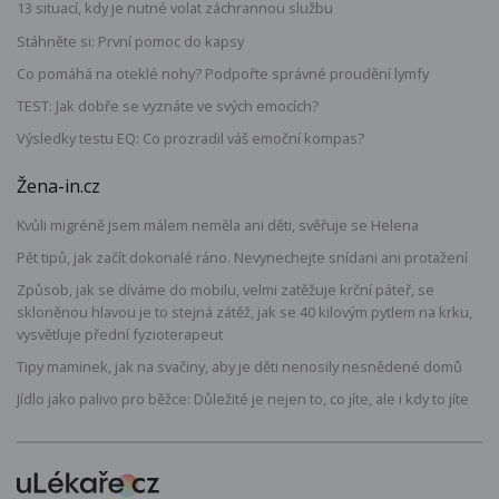
13 situací, kdy je nutné volat záchrannou službu
Stáhněte si: První pomoc do kapsy
Co pomáhá na oteklé nohy? Podpořte správné proudění lymfy
TEST: Jak dobře se vyznáte ve svých emocích?
Výsledky testu EQ: Co prozradil váš emoční kompas?
Žena-in.cz
Kvůli migréně jsem málem neměla ani děti, svěřuje se Helena
Pět tipů, jak začít dokonalé ráno. Nevynechejte snídani ani protažení
Způsob, jak se díváme do mobilu, velmi zatěžuje krční páteř, se
skloněnou hlavou je to stejná zátěž, jak se 40 kilovým pytlem na krku,
vysvětluje přední fyzioterapeut
Tipy maminek, jak na svačiny, aby je děti nenosily nesnědené domů
Jídlo jako palivo pro běžce: Důležité je nejen to, co jíte, ale i kdy to jíte