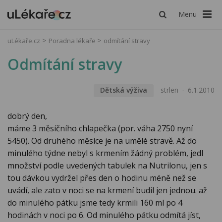
Menu
uLékaře.cz
Poradna lékaře
odmítání stravy
Odmítání stravy
Dětská výživa
strlen
6.1.2010
dobrý den,
máme 3 měsíčního chlapečka (por. váha 2750 nyní
5450). Od druhého měsíce je na umělé stravě. Až do
minulého týdne nebyl s krmením žádný problém, jedl
množství podle uvedených tabulek na Nutrilonu, jen s
tou dávkou vydržel přes den o hodinu méně než se
uvádí, ale zato v noci se na krmení budil jen jednou. až
do minulého pátku jsme tedy krmili 160 ml po 4
hodinách v noci po 6. Od minulého pátku odmítá jíst,