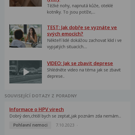
Těžké nohy, napnutá kůže, oteklé
kotníky. To jsou potíže,...
TEST: Jak dobře se vyznáte ve
svých emocích?
Někteří lidé dokážou zachovat klid i ve
vypjatých situacích....
VIDEO: Jak se zbavit deprese
Shlédněte video na téma jak se zbavit
deprese..
SOUVISEJÍCÍ DOTAZY Z PORADNY
Informace o HPV virech
Dobrý den,chtěl bych se zeptat,jak poznám zda nemám...
Pohlavní nemoci
7.10.2023