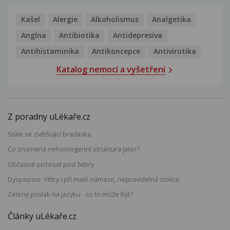
Kašel
Alergie
Alkoholismus
Analgetika
Angína
Antibiotika
Antidepresiva
Antihistaminika
Antikoncepce
Antivirotika
Katalog nemocí a vyšetření
Z poradny uLékaře.cz
Stále se zvětšující bradavka
Co znamená nehomogenní struktura jater?
Občasné píchnutí pod žebry
Dyspepsie: Větry i při malé námaze, nepravidelná stolice
Zelený povlak na jazyku - co to může být?
Články uLékaře.cz