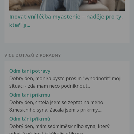
Inovativní léčba myastenie – naděje pro ty,
kteří ji...
VÍCE DOTAZŮ Z PORADNY
Odmitani potravy
Dobry den, mohl/a byste prosim "vyhodnotit" moji
situaci - zda mam neco podniknout...
Odmitani prikrmu
Dobry den, chtela jsem se zeptat na meho
8.mesicniho syna. Zacala jsem s prikrmy,...
Odmítání příkrmů
Dobrý den, mám sedmiměsíčního syna, který
odmítá přijímat jakékoliv příkrmy...