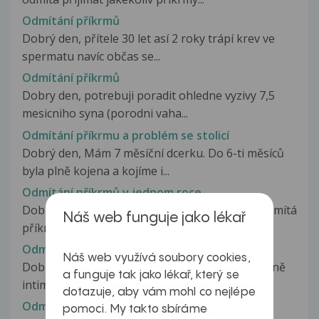
Odmítání příkrmů
Dobrý den, přítele 30 let así 2 roky trápí krev ve
spermatu navíc občas se...
Odmítání příkrmů
Dobry den, potrebuji poradit ohledne vyzivy 7,5
mesicniho syna (porodni vaha...
Odmítání příkrmu a problém se stolicí
Dobrý den, Mám 7 měsíční dcerku. Do 6-ti měsíců
byla plně kojena a kojíme i...
Odmítání příkrmů v jednom roce
Dobrý den, Mám dceru, které je necelý rok a odmítá
Náš web funguje jako lékař
příkrmy - tedy je téměř...
Odmítání sexu
Náš web využívá soubory cookies,
Dobrý den přeji pane doktore.. mám k vám hodně
a funguje tak jako lékař, který se
intimní dotaz. Jen už nevím jak...
dotazuje, aby vám mohl co nejlépe
Odmítání sexu
pomoci. My takto sbíráme