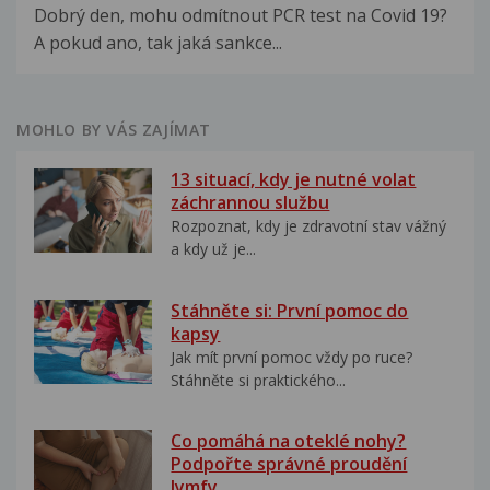
Dobrý den, mohu odmítnout PCR test na Covid 19?
A pokud ano, tak jaká sankce...
MOHLO BY VÁS ZAJÍMAT
13 situací, kdy je nutné volat
záchrannou službu
Rozpoznat, kdy je zdravotní stav vážný
a kdy už je...
Stáhněte si: První pomoc do
kapsy
Jak mít první pomoc vždy po ruce?
Stáhněte si praktického...
Co pomáhá na oteklé nohy?
Podpořte správné proudění
lymfy