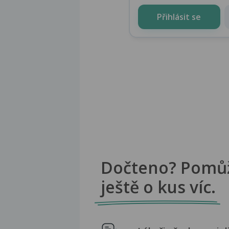
Přihlásit se
Dočteno? Pomů
ještě o kus víc.