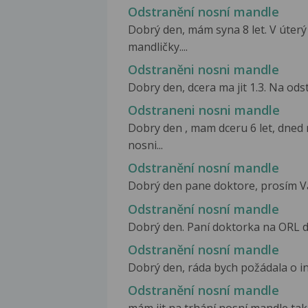
Odstranění nosní mandle
Dobrý den, mám syna 8 let. V úterý
mandličky....
Odstraněni nosni mandle
Dobry den, dcera ma jit 1.3. Na ods
Odstraneni nosni mandle
Dobry den , mam dceru 6 let, dned
nosni...
Odstranění nosní mandle
Dobrý den pane doktore, prosím Vás 
Odstranění nosní mandle
Dobrý den. Paní doktorka na ORL do
Odstranění nosní mandle
Dobrý den, ráda bych požádala o inf
Odstranění nosní mandle
mám jit na trhání nosní mandle tak s