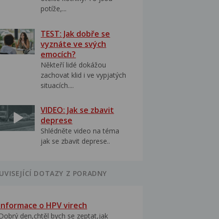
potíže,...
TEST: Jak dobře se
vyznáte ve svých
emocích?
Někteří lidé dokážou
zachovat klid i ve vypjatých
situacích....
VIDEO: Jak se zbavit
deprese
Shlédněte video na téma
jak se zbavit deprese..
UVISEJÍCÍ DOTAZY Z PORADNY
Informace o HPV virech
Dobrý den,chtěl bych se zeptat,jak