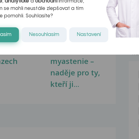
é
,
analytické
a
obchodní
informace,
 se mohli neustále zlepšovat a tím
e pomohli. Souhlasíte?
lasím
Nesouhlasím
Nastavení
kovatění
Inovativní
r v datech a
léčba
NE
azech
myastenie –
naděje pro ty,
kteří ji...