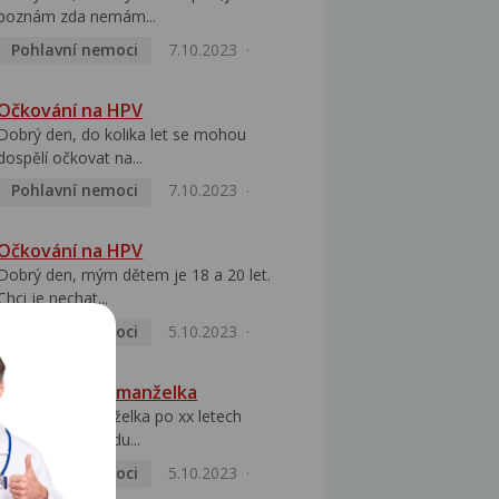
poznám zda nemám...
Pohlavní nemoci
7.10.2023
Očkování na HPV
Dobrý den, do kolika let se mohou
dospělí očkovat na...
Pohlavní nemoci
7.10.2023
Očkování na HPV
Dobrý den, mým dětem je 18 a 20 let.
Chci je nechat...
Pohlavní nemoci
5.10.2023
HPV pozitivní manželka
Dobrý den, manželka po xx letech
přivezla z Východu...
Pohlavní nemoci
5.10.2023