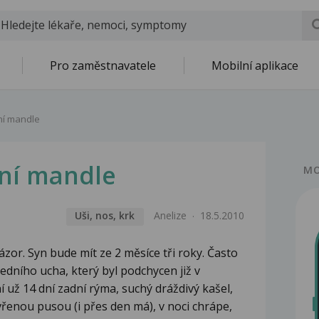
Pro zaměstnavatele
Mobilní aplikace
ní mandle
ní mandle
MO
Uši, nos, krk
Anelize
18.5.2010
zor. Syn bude mít ze 2 měsíce tři roky. Často
ředního ucha, který byl podchycen již v
 už 14 dní zadní rýma, suchý dráždivý kašel,
evřenou pusou (i přes den má), v noci chrápe,