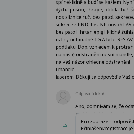
spí neklidně a budí se kašlem. Nyní 
dýchá pusou, chrápe, otitida 1x. Uši
nos sliznice ruž, bez patol. sekrec
sekrece z PND, bez NP nosohl. AV do
bez patol., hrtan epigl. klidná štíhl
uzliny nehmatné TG A bilat RES AV g
podtlaku. Dop. vzhledem k protrah 
na místě odstranění nosní mandle, 
na Váš názor ohledně odstraněn!
í mandle
laserem. Děkuji za odpověď a Váš č
Odpovídá lékař:
Ano, domnívám se, že ods
mohlo vést k vyřešení ...
Pro zobrazení odpovědi 
Přihlášení/registrace j