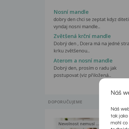
Nosní mandle
dobry den chci se zeptat kdyz diteti
vyndaj nosni mandle...
Zvětšená krční mandle
Dobrý den , Dcera má na jedné str
krku zvětšenou...
Aterom a nosní mandle
Dobrý den, prosím o radu jak
postupovat (viz přiložená...
Náš we
DOPORUČUJEME
Náš web
tak jako
mohl co
Nevolnost nemusí být nutnou...
Jak 