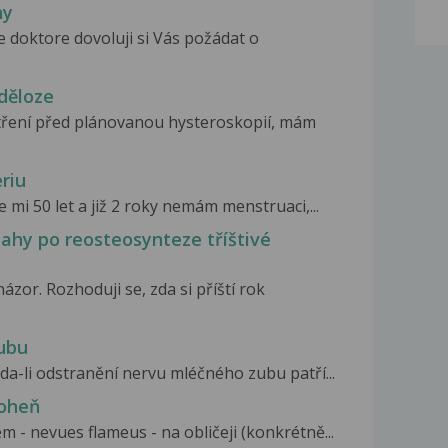
hy
doktore dovoluji si Vás požádat o
děloze
tření před plánovanou hysteroskopií, mám
riu
e mi 50 let a již 2 roky nemám menstruaci,...
ahy po reosteosynteze tříštivé
zor. Rozhoduji se, zda si příští rok
ubu
da-li odstranění nervu mléčného zubu patří...
 oheň
 - nevues flameus - na obličeji (konkrétně...