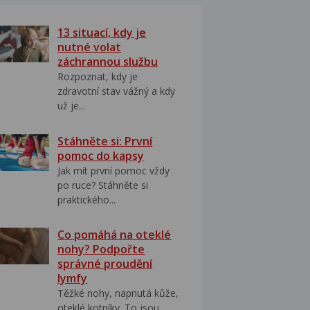
13 situací, kdy je
nutné volat
záchrannou službu
Rozpoznat, kdy je
zdravotní stav vážný a kdy
už je...
Stáhněte si: První
pomoc do kapsy
Jak mít první pomoc vždy
po ruce? Stáhněte si
praktického...
Co pomáhá na oteklé
nohy? Podpořte
správné proudění
lymfy
Těžké nohy, napnutá kůže,
oteklé kotníky. To jsou