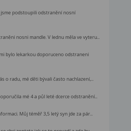
 jsme podstoupili odstranění nosní
traněni nosni mandle. V lednu měla ve vyteru...
 mi bylo lekarkou doporuceno odstraneni
o radu, mé děti bývali často nachlazení,...
poručila mé 4 a půl leté dcerce odstranění...
ormaci. Můj téměř 3,5 letý syn jde za pár...
e chci zeptata jak se to provadí a zda by...