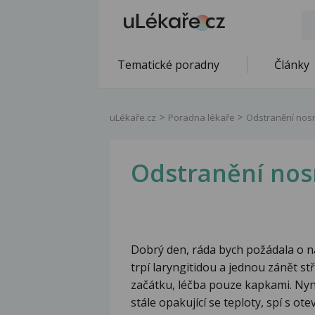
Tematické poradny
Články
uLékaře.cz
Poradna lékaře
Odstranění nos
Odstranění nos
Dobrý den, ráda bych požádala o ná
trpí laryngitidou a jednou zánět st
začátku, léčba pouze kapkami. Nyní
stále opakující se teploty, spí s ot