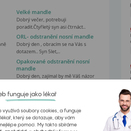
Velké mandle
Dobrý večer, potrebuji
poradit.Čtyřletý syn asi čtrnáct...
ORL- odstranění nosní mandle
aně
Dobrý den , obracím se na Vás s
dotazem... Syn 5let,...
Opakované odstranění nosní
mandle
Dobrý den, zajímal by mě Váš názor
na odstraňování...
b funguje jako lékař
 využívá soubory cookies, a funguje
 lékař, který se dotazuje, aby vám
 nejlépe pomoci. My takto sbíráme
na zdravá játra?
Myasthenia gravis – vše, co...