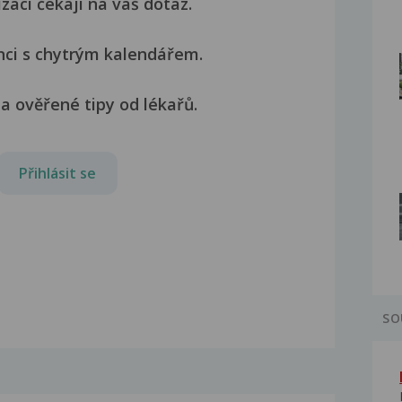
izací čekají na váš dotaz.
nci s chytrým kalendářem.
a ověřené tipy od lékařů.
Přihlásit se
SO