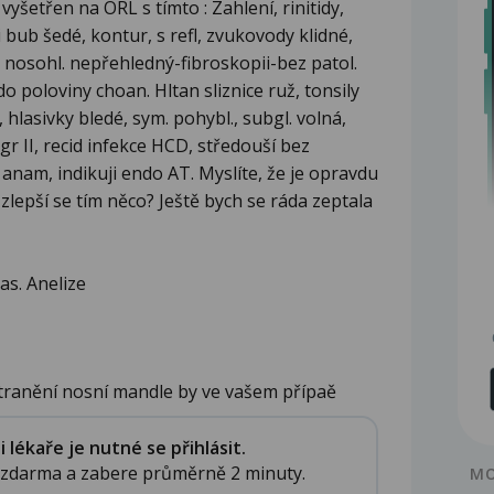
vyšetřen na ORL s tímto : Zahlení, rinitidy,
 bub šedé, kontur, s refl, zvukovody klidné,
e, nosohl. nepřehledný-fibroskopii-bez patol.
 poloviny choan. Hltan sliznice ruž, tonsily
á, hlasivky bledé, sym. pohybl., subgl. volná,
r II, recid infekce HCD, středouší bez
anam, indikuji endo AT. Myslíte, že je opravdu
zlepší se tím něco? Ještě bych se ráda zeptala
as. Anelize
tranění nosní mandle by ve vašem přípaě
lékaře je nutné se přihlásit.
e zdarma a zabere průměrně 2 minuty.
MO