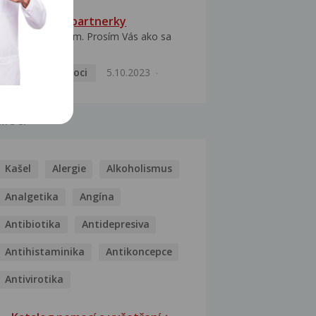
HPV typ 52 u partnerky
Dobrý deň prajem. Prosím Vás ako sa
dá vyliečiť vírus...
Pohlavní nemoci
5.10.2023
MOCI
Kašel
Alergie
Alkoholismus
Analgetika
Angína
Antibiotika
Antidepresiva
Antihistaminika
Antikoncepce
Antivirotika