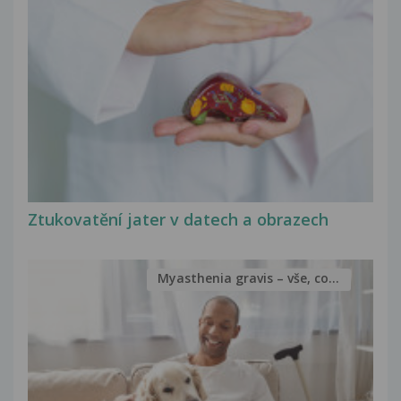
Ztukovatění jater v datech a obrazech
Myasthenia gravis – vše, co...