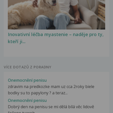
Inovativní léčba myastenie – naděje pro ty,
kteří ji...
VÍCE DOTAZŮ Z PORADNY
Onemocnění penisu
zdravim na predkozke mam uz cca 2roky biele
bodky su to papylony ? a teraz...
Onemocnění penisu
Dobrý den na penisu se mi dělá bílá věc lidově
řečeno tvaroh