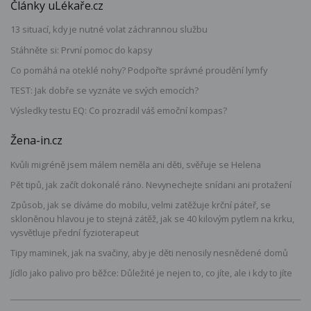
Články uLékaře.cz
13 situací, kdy je nutné volat záchrannou službu
Stáhněte si: První pomoc do kapsy
Co pomáhá na oteklé nohy? Podpořte správné proudění lymfy
TEST: Jak dobře se vyznáte ve svých emocích?
Výsledky testu EQ: Co prozradil váš emoční kompas?
Žena-in.cz
Kvůli migréně jsem málem neměla ani děti, svěřuje se Helena
Pět tipů, jak začít dokonalé ráno. Nevynechejte snídani ani protažení
Způsob, jak se díváme do mobilu, velmi zatěžuje krční páteř, se
skloněnou hlavou je to stejná zátěž, jak se 40 kilovým pytlem na krku,
vysvětluje přední fyzioterapeut
Tipy maminek, jak na svačiny, aby je děti nenosily nesnědené domů
Jídlo jako palivo pro běžce: Důležité je nejen to, co jíte, ale i kdy to jíte