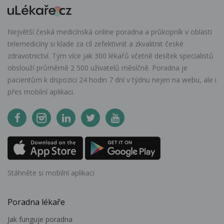
Největší česká medicínská online poradna a průkopník v oblasti
telemedicíny si klade za cíl zefektivnit a zkvalitnit české
zdravotnictví. Tým více jak 300 lékařů včetně desítek specialistů
obslouží průměrně 2 500 uživatelů měsíčně. Poradna je
pacientům k dispozici 24 hodin 7 dní v týdnu nejen na webu, ale i
přes mobilní aplikaci.
Stáhněte si mobilní aplikaci
Poradna lékaře
Jak funguje poradna