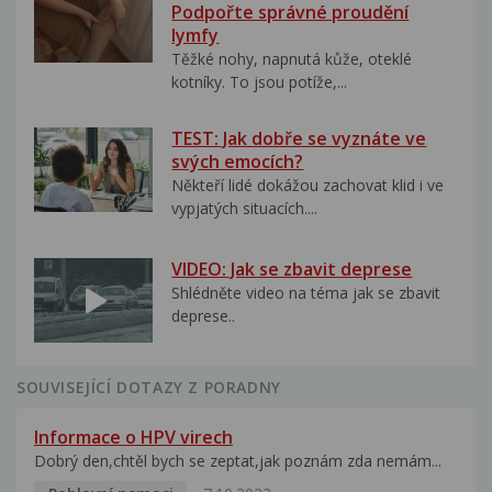
Podpořte správné proudění
lymfy
Těžké nohy, napnutá kůže, oteklé
kotníky. To jsou potíže,...
TEST: Jak dobře se vyznáte ve
svých emocích?
Někteří lidé dokážou zachovat klid i ve
vypjatých situacích....
VIDEO: Jak se zbavit deprese
Shlédněte video na téma jak se zbavit
deprese..
SOUVISEJÍCÍ DOTAZY Z PORADNY
Informace o HPV virech
Dobrý den,chtěl bych se zeptat,jak poznám zda nemám...