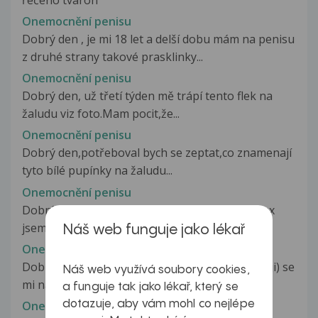
Onemocnění penisu
Dobrý den , je mi 18 let a delší dobu mám na penisu
z druhé strany takové prasklinky...
Onemocnění penisu
Dobrý den, už třetí týden mě trápí tento flek na
žaludu viz foto.Mam pocit,že...
Onemocnění penisu
Dobrý den,potřeboval bych se zeptat,co znamenají
tyto bílé pupínky na žaludu...
Onemocnění penisu
Dobrý den, chtěl bych se zeptat. Je mi 21 let. Sex
jsem ještě neměl. A při erekci...
Náš web funguje jako lékař
Onemocnění penisu
Dobrý den, občas (cca co půl roku, někdy častěji) se
Náš web využívá soubory cookies,
mi na předkožce vytvoří...
a funguje tak jako lékař, který se
dotazuje, aby vám mohl co nejlépe
Onemocnění penisu