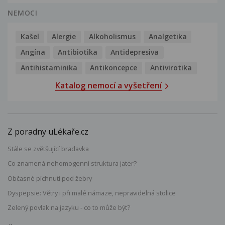
NEMOCI
Kašel
Alergie
Alkoholismus
Analgetika
Angína
Antibiotika
Antidepresiva
Antihistaminika
Antikoncepce
Antivirotika
Katalog nemocí a vyšetření
Z poradny uLékaře.cz
Stále se zvětšující bradavka
Co znamená nehomogenní struktura jater?
Občasné píchnutí pod žebry
Dyspepsie: Větry i při malé námaze, nepravidelná stolice
Zelený povlak na jazyku - co to může být?