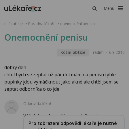
Menu
uLékaře.cz
Poradna lékaře
onemocnění penisu
Onemocnění penisu
Kožní obtíže
radim
6.9.2016
dobry den
chtel bych se zeptat už pár dní mám na penisu tyhle
pupínky jdou vymáčknout jako akné ale chtěl jsem se
zeptat odborníka o co jde
Odpovídá lékař:
Váš dotaz přeposílám specialistovi...
Pro zobrazení odpovědi lékaře je nutné