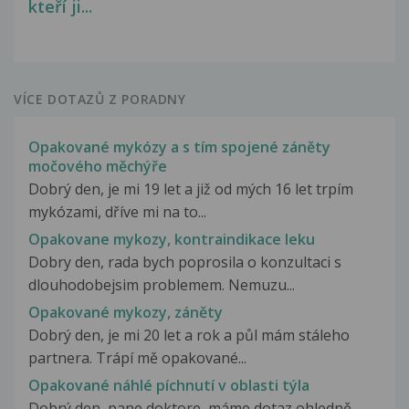
kteří ji...
VÍCE DOTAZŮ Z PORADNY
Opakované mykózy a s tím spojené záněty
močového měchýře
Dobrý den, je mi 19 let a již od mých 16 let trpím
mykózami, dříve mi na to...
Opakovane mykozy, kontraindikace leku
Dobry den, rada bych poprosila o konzultaci s
dlouhodobejsim problemem. Nemuzu...
Opakované mykozy, záněty
Dobrý den, je mi 20 let a rok a půl mám stáleho
partnera. Trápí mě opakované...
Opakované náhlé píchnutí v oblasti týla
Dobrý den, pane doktore, máme dotaz ohledně