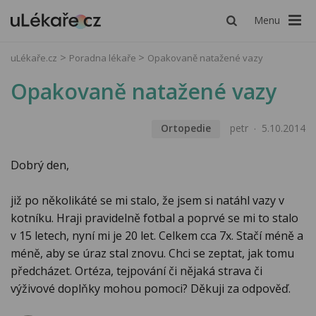
Menu
uLékaře.cz
Poradna lékaře
Opakovaně natažené vazy
Opakovaně natažené vazy
Ortopedie
petr
5.10.2014
Dobrý den,
již po několikáté se mi stalo, že jsem si natáhl vazy v
kotníku. Hraji pravidelně fotbal a poprvé se mi to stalo
v 15 letech, nyní mi je 20 let. Celkem cca 7x. Stačí méně a
méně, aby se úraz stal znovu. Chci se zeptat, jak tomu
předcházet. Ortéza, tejpování či nějaká strava či
výživové doplňky mohou pomoci? Děkuji za odpověď.