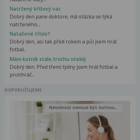
Natržený křížový vaz
Dobrý den pane doktore, má otázka se týká
natrženého...
Natažené tříslo?
Dobrý den, asi tak před rokem a půl jsem hrál
fotbal...
Mám kotník stále trochu oteklý
Dobrý den. Před třemi týdny jsem hrál fotbal a
protihráč...
DOPORUČUJEME
Nevolnost nemusí být nutnou...