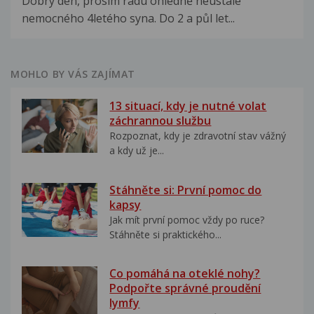
Dobrý den, prosím radu ohledně neustále
nemocného 4letého syna. Do 2 a půl let...
MOHLO BY VÁS ZAJÍMAT
13 situací, kdy je nutné volat
záchrannou službu
Rozpoznat, kdy je zdravotní stav vážný
a kdy už je...
Stáhněte si: První pomoc do
kapsy
Jak mít první pomoc vždy po ruce?
Stáhněte si praktického...
Co pomáhá na oteklé nohy?
Podpořte správné proudění
lymfy