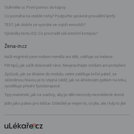
Stáhněte si: První pomoc do kapsy
Co pomáhá na oteklé nohy? Podpořte správné proudění lymfy
TEST: Jak dobře se vyznáte ve svých emocích?
Výsledky testu EQ: Co prozradil váš emoční kompas?
Žena-in.cz
Kvůli migréně jsem málem neměla ani děti, svěřuje se Helena
Pět tipů, jak začít dokonalé ráno. Nevynechejte snídani ani protažení
Způsob, jak se díváme do mobilu, velmi zatěžuje krční páteř, se
skloněnou hlavou je to stejná zátěž, jak se 40 kilovým pytlem na krku,
vysvětluje přední fyzioterapeut
Tipy maminek, jak na svačiny, aby je děti nenosily nesnědené domů
Jídlo jako palivo pro běžce: Důležité je nejen to, co jíte, ale i kdy to jíte