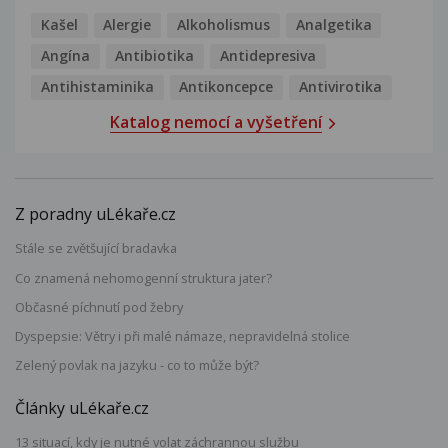
Kašel
Alergie
Alkoholismus
Analgetika
Angína
Antibiotika
Antidepresiva
Antihistaminika
Antikoncepce
Antivirotika
Katalog nemocí a vyšetření
Z poradny uLékaře.cz
Stále se zvětšující bradavka
Co znamená nehomogenní struktura jater?
Občasné píchnutí pod žebry
Dyspepsie: Větry i při malé námaze, nepravidelná stolice
Zelený povlak na jazyku - co to může být?
Články uLékaře.cz
13 situací, kdy je nutné volat záchrannou službu