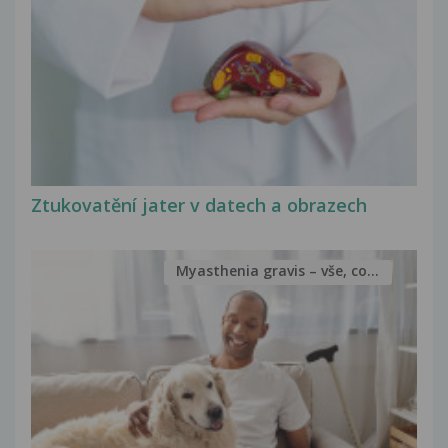
Ztukovatění jater v datech a obrazech
Myasthenia gravis – vše, co...