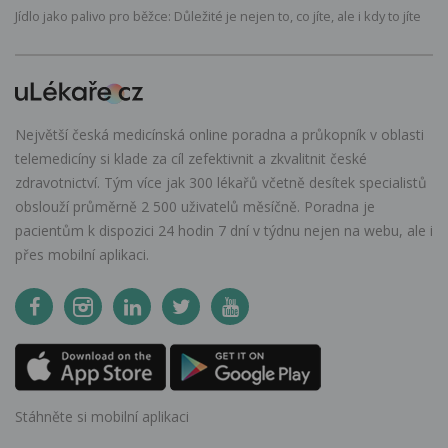
Jídlo jako palivo pro běžce: Důležité je nejen to, co jíte, ale i kdy to jíte
Největší česká medicínská online poradna a průkopník v oblasti
telemedicíny si klade za cíl zefektivnit a zkvalitnit české
zdravotnictví. Tým více jak 300 lékařů včetně desítek specialistů
obslouží průměrně 2 500 uživatelů měsíčně. Poradna je
pacientům k dispozici 24 hodin 7 dní v týdnu nejen na webu, ale i
přes mobilní aplikaci.
Stáhněte si mobilní aplikaci