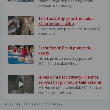
Sluneční brýle nejsou pouhý módní
doplněk, ale užitečný...
13 situací, kdy je nutné volat
záchrannou službu
Rozpoznat, kdy je zdravotní stav vážný
a kdy už je...
Stáhněte si: První pomoc do
kapsy
Jak mít první pomoc vždy po ruce?
Stáhněte si praktického...
Je váš oční nerv zdravý? Nechte
se vyšetřit přímou oftalmoskopií
Mít zdravé oči je velmi důležité. Proto je
nutné nepodceňovat...
SOUVISEJÍCÍ DOTAZY Z PORADNY