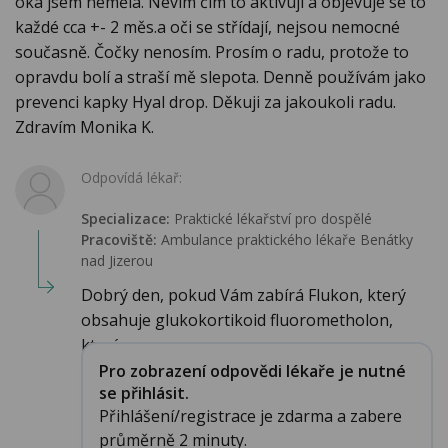
oka jsem neměla. Nevím čím to aktivuji a objevuje se to
každé cca +- 2 měs.a oči se střídají, nejsou nemocné
současně. Čočky nenosím. Prosím o radu, protože to
opravdu bolí a straší mě slepota. Denně používám jako
prevenci kapky Hyal drop. Děkuji za jakoukoli radu.
Zdravím Monika K.
Odpovídá lékař:
Specializace:
Praktické lékařství pro dospělé
Pracoviště:
Ambulance praktického lékaře Benátky
nad Jizerou
Dobrý den, pokud Vám zabírá Flukon, který
obsahuje glukokortikoid fluorometholon,
který se pou...
Pro zobrazení odpovědi lékaře je nutné
se přihlásit.
Přihlášení/registrace je zdarma a zabere
průměrně 2 minuty.