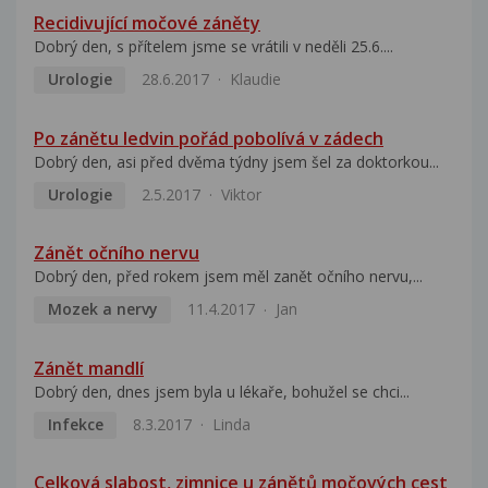
Recidivující močové záněty
Dobrý den, s přítelem jsme se vrátili v neděli 25.6....
Urologie
28.6.2017
Klaudie
Po zánětu ledvin pořád pobolívá v zádech
Dobrý den, asi před dvěma týdny jsem šel za doktorkou...
Urologie
2.5.2017
Viktor
Zánět očního nervu
Dobrý den, před rokem jsem měl zanět očního nervu,...
Mozek a nervy
11.4.2017
Jan
Zánět mandlí
Dobrý den, dnes jsem byla u lékaře, bohužel se chci...
Infekce
8.3.2017
Linda
Celková slabost, zimnice u zánětů močových cest