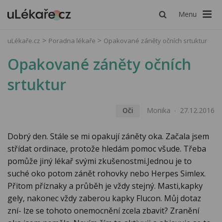
Menu
uLékaře.cz
Poradna lékaře
Opakované záněty očních srtuktur
Opakované záněty očních
srtuktur
Oči
Monika
27.12.2016
Dobrý den. Stále se mi opakují záněty oka. Začala jsem
střídat ordinace, protože hledám pomoc všude. Třeba
pomůže jiný lékař svými zkušenostmi.Jednou je to
suché oko potom zánět rohovky nebo Herpes Simlex.
Přitom příznaky a průběh je vždy stejný. Masti,kapky
gely, nakonec vždy zaberou kapky Flucon. Můj dotaz
zní- lze se tohoto onemocnění zcela zbavit? Zranění