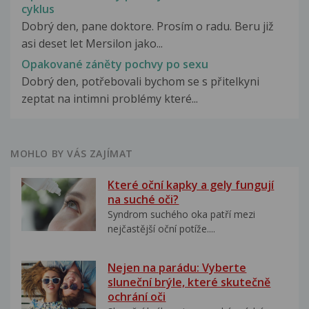
cyklus
Dobrý den, pane doktore. Prosím o radu. Beru již
asi deset let Mersilon jako...
Opakované záněty pochvy po sexu
Dobrý den, potřebovali bychom se s přitelkyni
zeptat na intimni problémy které...
MOHLO BY VÁS ZAJÍMAT
Které oční kapky a gely fungují
na suché oči?
Syndrom suchého oka patří mezi
nejčastější oční potíže....
Nejen na parádu: Vyberte
sluneční brýle, které skutečně
ochrání oči