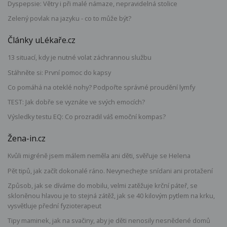
Dyspepsie: Větry i při malé námaze, nepravidelná stolice
Zelený povlak na jazyku - co to může být?
Články uLékaře.cz
13 situací, kdy je nutné volat záchrannou službu
Stáhněte si: První pomoc do kapsy
Co pomáhá na oteklé nohy? Podpořte správné proudění lymfy
TEST: Jak dobře se vyznáte ve svých emocích?
Výsledky testu EQ: Co prozradil váš emoční kompas?
Žena-in.cz
Kvůli migréně jsem málem neměla ani děti, svěřuje se Helena
Pět tipů, jak začít dokonalé ráno. Nevynechejte snídani ani protažení
Způsob, jak se díváme do mobilu, velmi zatěžuje krční páteř, se
skloněnou hlavou je to stejná zátěž, jak se 40 kilovým pytlem na krku,
vysvětluje přední fyzioterapeut
Tipy maminek, jak na svačiny, aby je děti nenosily nesnědené domů