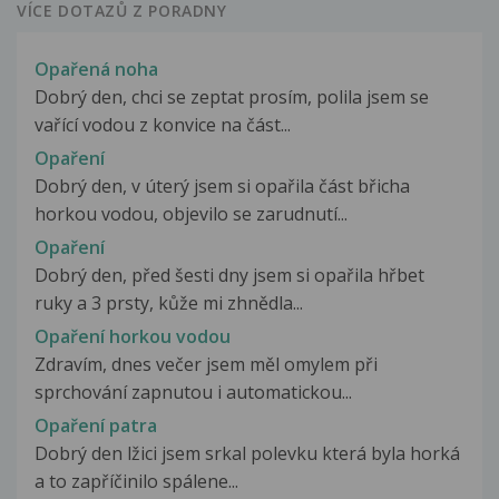
VÍCE DOTAZŮ Z PORADNY
Opařená noha
Dobrý den, chci se zeptat prosím, polila jsem se
vařící vodou z konvice na část...
Opaření
Dobrý den, v úterý jsem si opařila část břicha
horkou vodou, objevilo se zarudnutí...
Opaření
Dobrý den, před šesti dny jsem si opařila hřbet
ruky a 3 prsty, kůže mi zhnědla...
Opaření horkou vodou
Zdravím, dnes večer jsem měl omylem při
sprchování zapnutou i automatickou...
Opaření patra
Dobrý den lžici jsem srkal polevku která byla horká
a to zapříčinilo spálene...