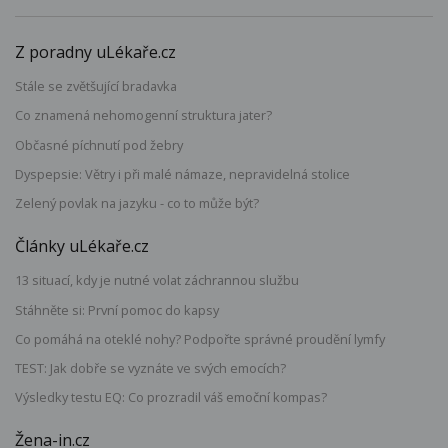
Z poradny uLékaře.cz
Stále se zvětšující bradavka
Co znamená nehomogenní struktura jater?
Občasné píchnutí pod žebry
Dyspepsie: Větry i při malé námaze, nepravidelná stolice
Zelený povlak na jazyku - co to může být?
Články uLékaře.cz
13 situací, kdy je nutné volat záchrannou službu
Stáhněte si: První pomoc do kapsy
Co pomáhá na oteklé nohy? Podpořte správné proudění lymfy
TEST: Jak dobře se vyznáte ve svých emocích?
Výsledky testu EQ: Co prozradil váš emoční kompas?
Žena-in.cz