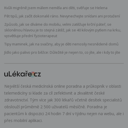
Kvůli migréně jsem málem neměla ani děti, svěřuje se Helena
Pět tipů, jak začít dokonalé ráno. Nevynechejte snídani ani protažení
Způsob, jak se díváme do mobilu, velmi zatěžuje krční páteř, se
skloněnou hlavou je to stejná zátěž, jak se 40 kilovým pytlem na krku,
vysvětluje přední fyzioterapeut
Tipy maminek, jak na svačiny, aby je děti nenosily nesnědené domů
Jídlo jako palivo pro běžce: Důležité je nejen to, co jíte, ale i kdy to jíte
Největší česká medicínská online poradna a průkopník v oblasti
telemedicíny si klade za cíl zefektivnit a zkvalitnit české
zdravotnictví. Tým více jak 300 lékařů včetně desítek specialistů
obslouží průměrně 2 500 uživatelů měsíčně. Poradna je
pacientům k dispozici 24 hodin 7 dní v týdnu nejen na webu, ale i
přes mobilní aplikaci.