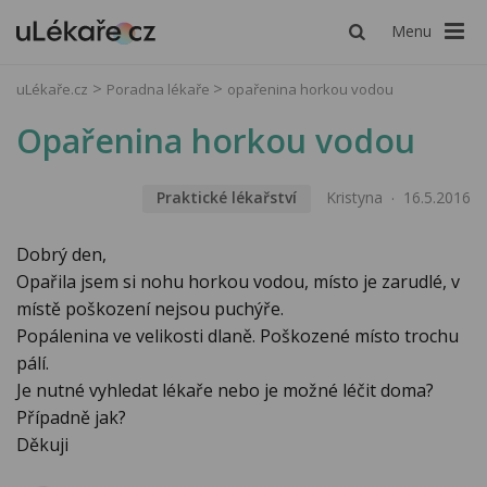
Menu
uLékaře.cz
Poradna lékaře
opařenina horkou vodou
Opařenina horkou vodou
Praktické lékařství
Kristyna
16.5.2016
Dobrý den,
Opařila jsem si nohu horkou vodou, místo je zarudlé, v
místě poškození nejsou puchýře.
Popálenina ve velikosti dlaně. Poškozené místo trochu
pálí.
Je nutné vyhledat lékaře nebo je možné léčit doma?
Případně jak?
Děkuji