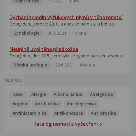
Kožní obtíže
7.7.2021
Pavel
Dýchání zplodin výfukových plynů v těhotenství
Dobry den, jsem ve 23. tt a dnes se nam stala bohuzel...
Gynekologie
30.6.2021
Helena
Neúplně uvolněná předkožka
Dobrý den ,dne 12.5 jsem byla se synem narozen v srpnu...
Dětská urologie
20.6.2021
Martina
NEMOCI
Kašel
Alergie
Alkoholismus
Analgetika
Angína
Antibiotika
Antidepresiva
Antihistaminika
Antikoncepce
Antivirotika
Katalog nemocí a vyšetření