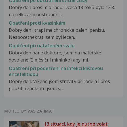
Opatření po odstranění štítné žlázy
Dobrý den prosim o radu. Dcera 18 roků byla 12.8.
na celkovém odstranění...
Opatření proti kvasinkám
Dobry den , trapi me chronicke paleni penisu.
Nespocetnekrat jsem byl lecen...
Opatření při nataženém svalu
Dobrý den pane doktore, jsem na mateřské
dovolené (2 měsíční miminko) abyl mi...
Opatření při podezření na infekci klíšťovou
encefalitidou
Dobrý den. Víkend jsem strávil v přírodě a i přes
použití repelentu jsem si...
MOHLO BY VÁS ZAJÍMAT
13 situací, kdy je nutné volat