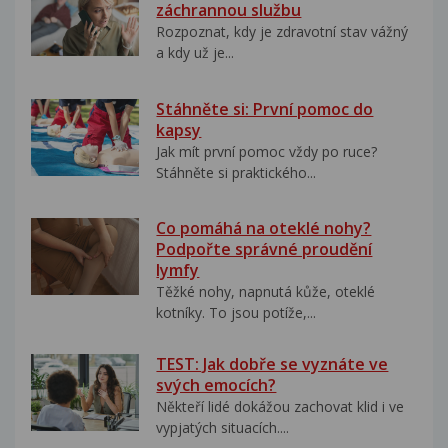
záchrannou službu
Rozpoznat, kdy je zdravotní stav vážný
a kdy už je...
Stáhněte si: První pomoc do
kapsy
Jak mít první pomoc vždy po ruce?
Stáhněte si praktického...
Co pomáhá na oteklé nohy?
Podpořte správné proudění
lymfy
Těžké nohy, napnutá kůže, oteklé
kotníky. To jsou potíže,...
TEST: Jak dobře se vyznáte ve
svých emocích?
Někteří lidé dokážou zachovat klid i ve
vypjatých situacích....