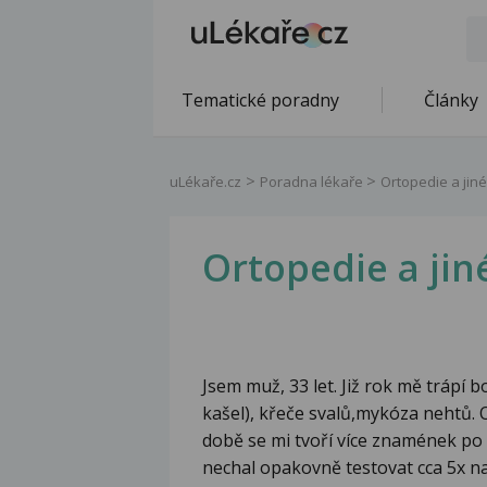
Tematické poradny
Články
uLékaře.cz
Poradna lékaře
Ortopedie a jin
Ortopedie a ji
Jsem muž, 33 let. Již rok mě trápí b
kašel), křeče svalů,mykóza nehtů. 
době se mi tvoří více znamének po
nechal opakovně testovat cca 5x na 