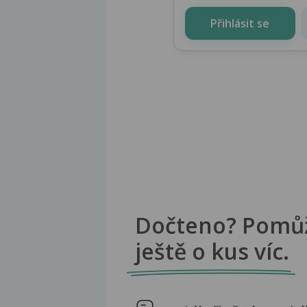
Přihlásit se
Dočteno? Pomů
ještě o kus víc.