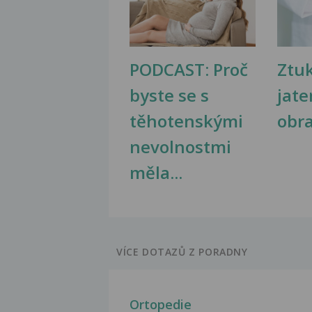
PODCAST: Proč
Ztu
byste se s
jate
těhotenskými
obr
nevolnostmi
měla...
VÍCE DOTAZŮ Z PORADNY
Ortopedie