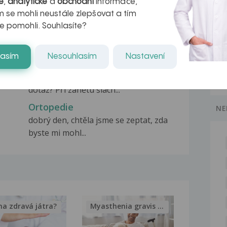
é
,
analytické
a
obchodní
informace,
 se mohli neustále zlepšovat a tím
Ortopedie
e pomohli. Souhlasíte?
 po
Dobrý den,porodila jsem holčičku ve
35.týdnu a je jí...
lasím
Nesouhlasím
Nastavení
Chirurgie nebo ortopedie?
ske
Dobrý den. Mám, pěkně prosím
dotaz? Při zánětu šlach...
Ortopedie
NE
dobrý den, chtěla jsme se zeptat, zda
byste mi mohl...
na zdravá játra?
Myasthenia gravis – vše, co...