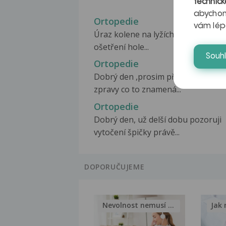
technick
abychom
Ortopedie
vám lép
Úraz kolene na lyžích, v nemocnici
ošetření hole...
Souh
Ortopedie
Dobrý den ,prosim přeložení lekar
zpravy co to znamená...
Ortopedie
Dobrý den, už delší dobu pozoruji
vytočení špičky právě...
DOPORUČUJEME
Nevolnost nemusí být nutnou...
Jak 