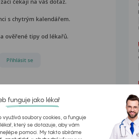
izací čekají na váš dotaz.
nci s chytrým kalendářem.
a ověřené tipy od lékařů.
Přihlásit se
b funguje jako lékař
 využívá soubory cookies, a funguje
 lékař, který se dotazuje, aby vám
 nejlépe pomoci. My takto sbíráme