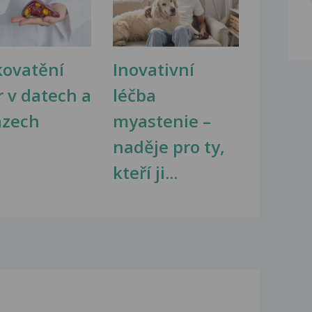
kovatění
Inovativní
r v datech a
léčba
azech
myastenie –
naděje pro ty,
kteří ji...