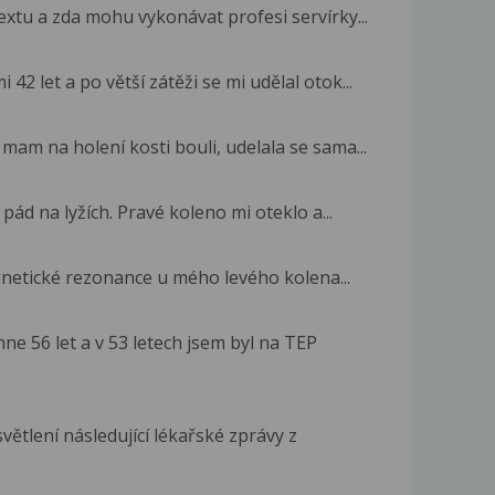
xtu a zda mohu vykonávat profesi servírky...
 42 let a po větší zátěži se mi udělal otok...
 mam na holení kosti bouli, udelala se sama...
ád na lyžích. Pravé koleno mi oteklo a...
gnetické rezonance u mého levého kolena...
ne 56 let a v 53 letech jsem byl na TEP
ětlení následující lékařské zprávy z