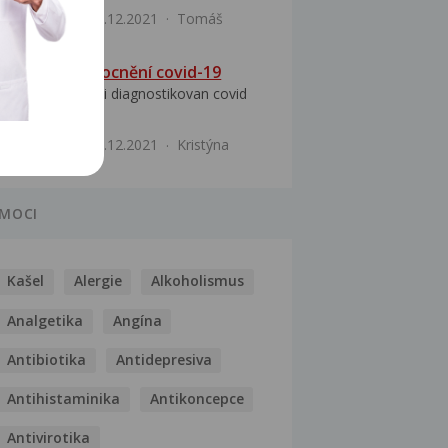
Infekce
15.12.2021
Tomáš
Průběh onemocnění covid-19
Dobrý den byl mi diagnostikovan covid
no a prostě mi...
Infekce
12.12.2021
Kristýna
MOCI
Kašel
Alergie
Alkoholismus
Analgetika
Angína
Antibiotika
Antidepresiva
Antihistaminika
Antikoncepce
Antivirotika