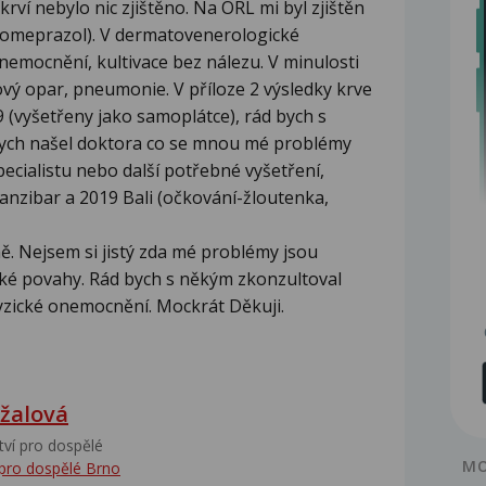
rví nebylo nic zjištěno. Na ORL mi byl zjištěn
 omeprazol). V dermatovenerologické
emocnění, kultivace bez nálezu. V minulosti
vý opar, pneumonie. V příloze 2 výsledky krve
9 (vyšetřeny jako samoplátce), rád bych s
bych našel doktora co se mnou mé problémy
ecialistu nebo další potřebné vyšetření,
 Zanzibar a 2019 Bali (očkování-žloutenka,
. Nejsem si jistý zda mé problémy jsou
cké povahy. Rád bych s někým zkonzultoval
fyzické onemocnění. Mockrát Děkuji.
žalová
tví pro dospělé
MO
 pro dospělé Brno