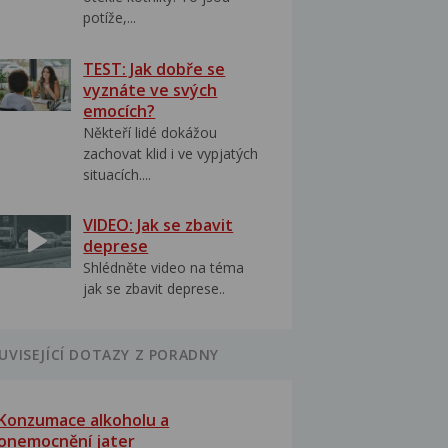
potíže,...
TEST: Jak dobře se
vyznáte ve svých
emocích?
Někteří lidé dokážou
zachovat klid i ve vypjatých
situacích....
VIDEO: Jak se zbavit
deprese
Shlédněte video na téma
jak se zbavit deprese..
UVISEJÍCÍ DOTAZY Z PORADNY
Konzumace alkoholu a
onemocnění jater