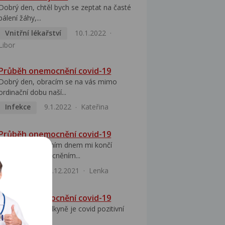
Dobrý den, chtěl bych se zeptat na časté
pálení žáhy,...
Vnitřní lékařství
10.1.2022
Libor
Průběh onemocnění covid-19
Dobrý den, obracím se na vás mimo
ordinační dobu naší...
Infekce
9.1.2022
Kateřina
Průběh onemocnění covid-19
Dobrý den,dnešním dnem mi končí
izolace s onemocněním...
Infekce
17.12.2021
Lenka
Průběh onemocnění covid-19
Dobrý den, přítelkyně je covid pozitivní
já byl na...