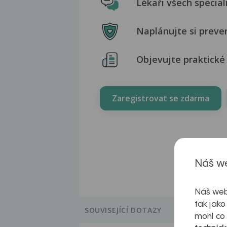
Lékaři všech special
Naplánujte si preve
Objevujte praktické 
Zaregistrovat se zdarma
Náš we
Náš web
tak jako
SOUVISEJÍCÍ DOTAZY
mohl co