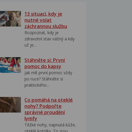
13 situací, kdy je
nutné volat
záchrannou službu
Rozpoznat, kdy je
zdravotní stav vážný a kdy
už je...
Stáhněte si: První
pomoc do kapsy
Jak mít první pomoc vždy
po ruce? Stáhněte si
praktického...
Co pomáhá na oteklé
nohy? Podpořte
správné proudění
lymfy
Těžké nohy, napnutá kůže,
oteklé kotníky. To jsou