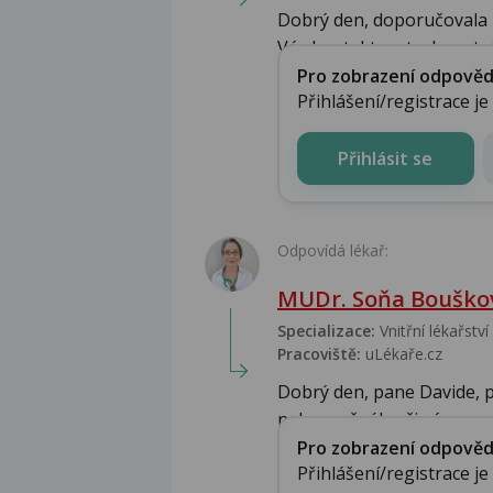
Dobrý den, doporučovala 
Vás kontaktovat zdravotní.
Pro zobrazení odpovědi 
Přihlášení/registrace j
Přihlásit se
Odpovídá lékař:
MUDr. Soňa Bouškov
Specializace:
Vnitřní lékařství
Pracoviště:
uLékaře.cz
Dobrý den, pane Davide, pr
nebezpečného či záv...
Pro zobrazení odpovědi 
Přihlášení/registrace j