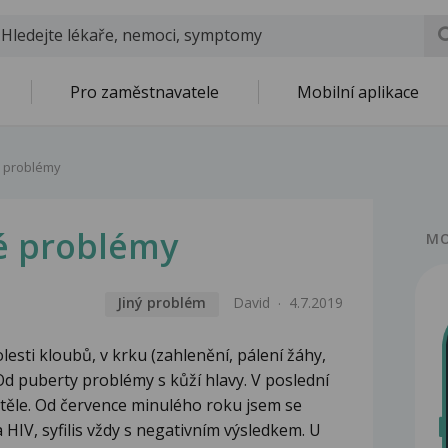
Pro zaměstnavatele
Mobilní aplikace
é problémy
né problémy
MO
Jiný problém
David
4.7.2019
olesti kloubů, v krku (zahlenění, pálení žáhy,
Od puberty problémy s kůží hlavy. V poslední
 těle. Od července minulého roku jsem se
HIV, syfilis vždy s negativním výsledkem. U