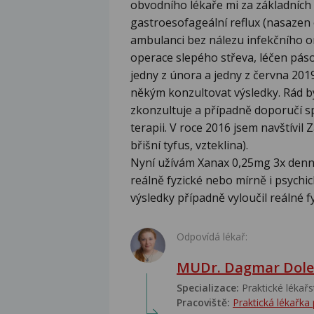
obvodního lékaře mi za základních k
gastroesofageální reflux (nasazen
ambulanci bez nálezu infekčního on
operace slepého střeva, léčen páso
jedny z února a jedny z června 201
někým konzultovat výsledky. Rád 
zkonzultuje a případně doporučí sp
terapii. V roce 2016 jsem navštívil
břišní tyfus, vzteklina).
Nyní užívám Xanax 0,25mg 3x denně
reálně fyzické nebo mírně i psychi
výsledky případně vyloučil reálné 
Odpovídá lékař:
MUDr. Dagmar Dole
Specializace:
Praktické lékařs
Pracoviště:
Praktická lékařka