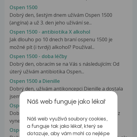
Ospen 1500
Dobrý den, šestým dnem užívám Ospen 1500
(angína) a už 3. den jeho užívání se...
Ospen 1500 - antibiotika X alkohol
Jak dlouho po 10 dnech braní ospenu 1500 je
možné pít (i tvrdý) alkohol? Používal...
Ospen 1500 - doba léčby
Dobrý den, obracím se na Vás s následujícím: Od
úterý užívám antibiotika Ospen...
Ospen 1500 a Dienille
Dobrý den, užívám antikoncepci Dienille a dostala
jsem antibiotika Ospen 1500...
Náš web funguje jako lékař
Ospen 1500 a HA Nyssiela
Dobrý den, chtěla bych se zeptat, pravidelně bez
Náš web využívá soubory cookies,
vynechání užívám HA Nyssiela...
a funguje tak jako lékař, který se
Ospen 1500 a tetování
dotazuje, aby vám mohl co nejlépe