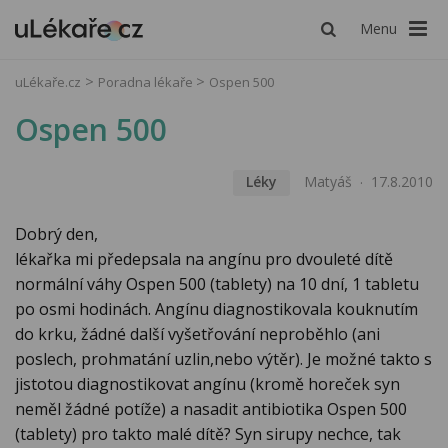
Menu
uLékaře.cz
Poradna lékaře
Ospen 500
Ospen 500
Léky
Matyáš
17.8.2010
Dobrý den,
lékařka mi předepsala na angínu pro dvouleté dítě
normální váhy Ospen 500 (tablety) na 10 dní, 1 tabletu
po osmi hodinách. Angínu diagnostikovala kouknutím
do krku, žádné další vyšetřování neproběhlo (ani
poslech, prohmatání uzlin,nebo výtěr). Je možné takto s
jistotou diagnostikovat angínu (kromě horeček syn
neměl žádné potíže) a nasadit antibiotika Ospen 500
(tablety) pro takto malé dítě? Syn sirupy nechce, tak