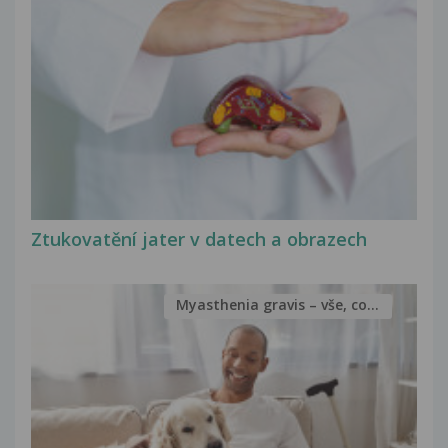
Ztukovatění jater v datech a obrazech
Myasthenia gravis – vše, co...