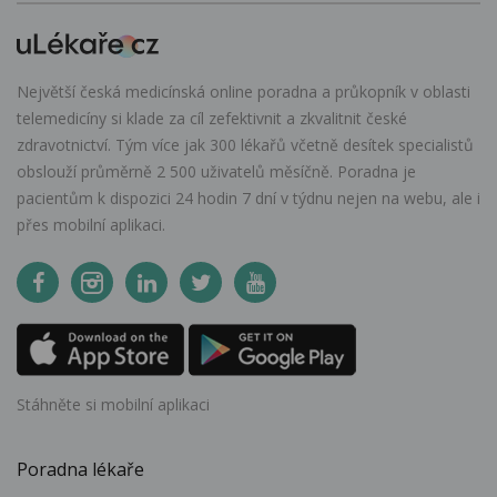
Největší česká medicínská online poradna a průkopník v oblasti
telemedicíny si klade za cíl zefektivnit a zkvalitnit české
zdravotnictví. Tým více jak 300 lékařů včetně desítek specialistů
obslouží průměrně 2 500 uživatelů měsíčně. Poradna je
pacientům k dispozici 24 hodin 7 dní v týdnu nejen na webu, ale i
přes mobilní aplikaci.
Stáhněte si mobilní aplikaci
Poradna lékaře