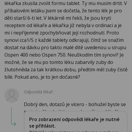
lékařka zkusila zvolit formu tablet. Ty mu musím drtit. V
příbalovém letáku jsem se dočetla, že tento lék je pro
děti starší 6-ti let. V lékárně mi řekli, že jsou kryti
receptem od lékaře a lékařka již nebyla v ordinaci a je
mi i nepříjemné zpochybňovat její rozhodnutí. Proto
synovi cca1/5 z každé tablety odkrajuji, čímž se snažím
dostat na dávku pro takto malé dítě uvedenou u sirupu
Ospen 400 nebo Ospen 750. Neuškodím tím synovi? Je
možné, že se mu po tomto léku zabarvily zuby do
žlutohněda za tak krátkou dobu, předtím měl zuby čistě
bílé. Pokud ano, je to jen dočasné?
Odpovídá lékař:
Dobrý den, dotazů je vícero - bohužel byste se
s nimi měla obrátit opravdu spíše na lékařk...
Pro zobrazení odpovědi lékaře je nutné
se přihlásit.