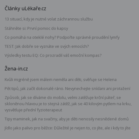
Články uLékaře.cz
13 situací, kdy je nutné volat záchrannou službu
Stáhněte si: První pomoc do kapsy
Co pomáhá na oteklé nohy? Podpořte správné proudění lymfy
TEST: Jak dobře se vyznáte ve svých emocích?
Výsledky testu EQ: Co prozradil váš emoční kompas?
Žena-in.cz
Kvůli migréně jsem málem neměla ani děti, svěřuje se Helena
Pět tipů, jak začít dokonalé ráno. Nevynechejte snídani ani protažení
Způsob, jak se díváme do mobilu, velmi zatěžuje krční páteř, se
skloněnou hlavou je to stejná zátěž, jak se 40 kilovým pytlem na krku,
vysvětluje přední fyzioterapeut
Tipy maminek, jak na svačiny, aby je děti nenosily nesnědené domů
Jídlo jako palivo pro běžce: Důležité je nejen to, co jíte, ale i kdy to jíte