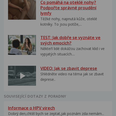
Co pomáhá na oteklé nohy?
Podpořte správné proudění
lymfy
Těžké nohy, napnutá kůže, oteklé
kotníky. To jsou potíže,...
TEST: Jak dobře se vyznáte ve
svých emocích?
Někteří lidé dokážou zachovat klid i ve
vypjatých situacích....
VIDEO: Jak se zbavit deprese
Shlédněte video na téma jak se zbavit
deprese..
SOUVISEJÍCÍ DOTAZY Z PORADNY
Informace o HPV virech
Dobrý den,chtěl bych se zeptat,jak poznám zda nemám...