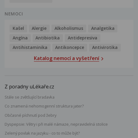
NEMOCI
Kašel
Alergie
Alkoholismus
Analgetika
Angína
Antibiotika
Antidepresiva
Antihistaminika
Antikoncepce
Antivirotika
Katalog nemocí a vyšetření
Z poradny uLékaře.cz
Stále se zvětšující bradavka
Co znamená nehomogenní struktura jater?
Občasné píchnutí pod žebry
Dyspepsie: Větry i při malé námaze, nepravidelná stolice
Zelený povlak na jazyku - co to může být?