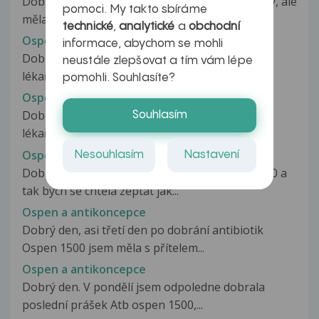
Dobrý den, možná Vám můj dotaz přijde hloupý, ale
pomoci. My takto sbíráme
měla jsem v posledním měsíci...
technické
,
analytické
a
obchodní
Ospen 1500 a Yadine
informace, abychom se mohli
Dobrý den, měla jsem angínu a dostala jsem od
neustále zlepšovat a tím vám lépe
lékařky antibiotika Ospen 1500...
pomohli. Souhlasíte?
Ospen 400
Dobrý den Od pátku má nás syn 16m určenou
Souhlasím
lékařkou angínu, cepi na jazyku..bez...
Ospen a antikoncepce
Nesouhlasím
Nastavení
Dobrý den, dostala jsem antibiotika Ospen 1500 a
tak bych se chtěla zeptat jak...
Ospen a antikoncepce
Dobrý den, asi třetí den po dobrání antibiotik
Ospen 1500 jsem měla s přítelem...
Ospen a antikoncepce
Dobrý den. V pondělí jsem odpoledne dobrala
poslední prášek Atb ospen 1500,...