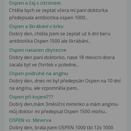
Ospen a čaj s citrónem
Chtěla bych se zeptat včera mi paní doktorka
předepsala antibiotika ospen 1000...
Ospen a škrábání v krku
Dobrý den, chtěla jsem se zeptat už 6 dní beru
antibiotika Ospen 1500 ale škrábání...
Ospen nasazen zbytecne
Dobry den pani doktorko, nase 18 mesicni dcera
zacala byt ve čtvrtek v poledne...
Ospen podruhé na angínu
Dobrý den, dnes mi byl předepsán Ospen na 10 dní
na angínu, ale vzpomněla jsem...
Ospen při kojení???
Dobrý den,mám 3měsíční miminko a mám anginu-
můj doktor mi předepsal Ospen 1500-mohu...
OSPEN vs. Minerva
Dobrý den, brala jsem OSPEN 1000 tbl 12x 1000