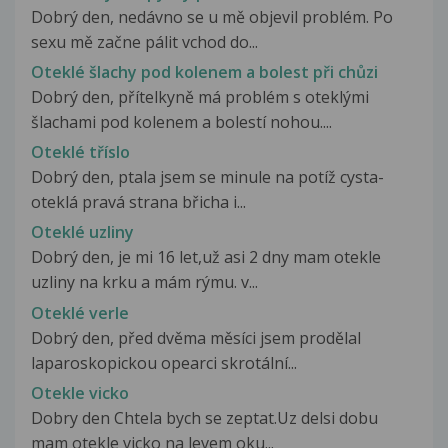
Dobrý den, nedávno se u mě objevil problém. Po
sexu mě začne pálit vchod do...
Oteklé šlachy pod kolenem a bolest při chůzi
Dobrý den, přítelkyně má problém s oteklými
šlachami pod kolenem a bolestí nohou....
Oteklé tříslo
Dobrý den, ptala jsem se minule na potíž cysta-
oteklá pravá strana břicha i...
Oteklé uzliny
Dobrý den, je mi 16 let,už asi 2 dny mam otekle
uzliny na krku a mám rýmu. v...
Oteklé verle
Dobrý den, před dvěma měsíci jsem prodělal
laparoskopickou opearci skrotální...
Otekle vicko
Dobry den Chtela bych se zeptat.Uz delsi dobu
mam otekle vicko na levem oku...