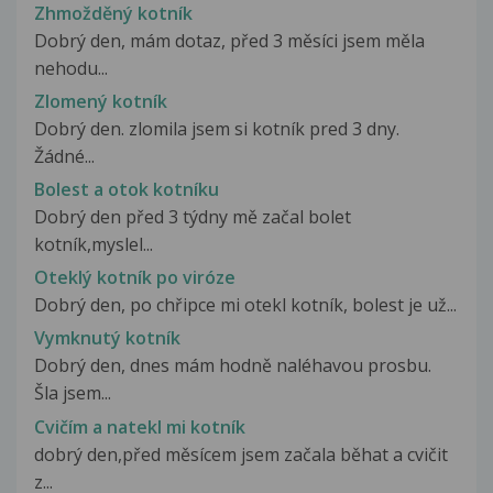
Zhmožděný kotník
Dobrý den, mám dotaz, před 3 měsíci jsem měla
nehodu...
Zlomený kotník
Dobrý den. zlomila jsem si kotník pred 3 dny.
Žádné...
Bolest a otok kotníku
Dobrý den před 3 týdny mě začal bolet
kotník,myslel...
Oteklý kotník po viróze
Dobrý den, po chřipce mi otekl kotník, bolest je už...
Vymknutý kotník
Dobrý den, dnes mám hodně naléhavou prosbu.
Šla jsem...
Cvičím a natekl mi kotník
dobrý den,před měsícem jsem začala běhat a cvičit
z...