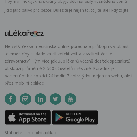
Tipy maminek, jak na svačiny, aby je děti nenosily nesnědené domů
Jídlo jako palivo pro běžce: Důležité je nejen to, co jíte, ale i kdy to jíte
Největší česká medicínská online poradna a průkopník v oblasti
telemedicíny si klade za cíl zefektivnit a zkvalitnit české
zdravotnictví. Tým více jak 300 lékařů včetně desítek specialistů
obslouží průměrně 2 500 uživatelů měsíčně. Poradna je
pacientům k dispozici 24 hodin 7 dní v týdnu nejen na webu, ale i
přes mobilní aplikaci.
Stáhněte si mobilní aplikaci