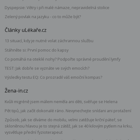
Dyspepsie: Větry i při malé námaze, nepravidelná stolice
Zelený povlak na jazyku - co to může být?
Články uLékaře.cz
13 situací, kdy je nutné volat záchrannou službu
Stáhněte si: První pomoc do kapsy
Co pomáhá na oteklé nohy? Podpořte správné proudění lymfy
TEST: Jak dobře se vyznáte ve svých emocích?
Výsledky testu EQ: Co prozradil váš emoční kompas?
Žena-in.cz
Kvůli migréně jsem málem neměla ani děti, svěřuje se Helena
Pět tipů, jak začít dokonalé ráno. Nevynechejte snídani ani protažení
Způsob, jak se díváme do mobilu, velmi zatěžuje krční páteř, se
skloněnou hlavou je to stejná zátěž, jak se 40 kilovým pytlem na krku,
vysvětluje přední fyzioterapeut