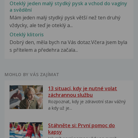
Oteklý jeden malý stydký pysk a vchod do vagíny
a svědění
Mám jeden malý stydký pysk větší než ten druhý
vždycky, ale teď je oteklý a...
Oteklý klitoris
Dobrý den, měla bych na Vás dotaz.Včera jsem byla
s přítelem a předehra začala...
MOHLO BY VÁS ZAJÍMAT
13 situací, kdy je nutné volat
záchrannou službu
Rozpoznat, kdy je zdravotní stav vážný
a kdy už je...
Stáhněte si: První pomoc do
kapsy