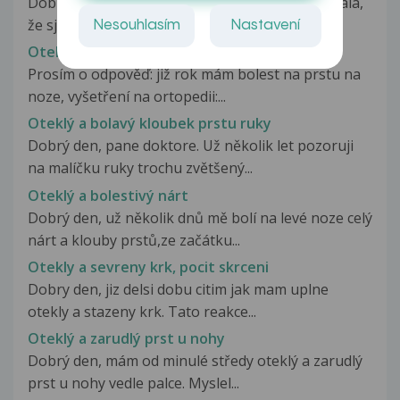
Dobry den, dnes jsem Vám již jeden dotaz posílala,
že sjem po autoněhodě a že...
Nesouhlasím
Nastavení
Oteklý prst na noze
Prosím o odpověď: již rok mám bolest na prstu na
noze, vyšetření na ortopedii:...
Oteklý a bolavý kloubek prstu ruky
Dobrý den, pane doktore. Už několik let pozoruji
na malíčku ruky trochu zvětšený...
Oteklý a bolestivý nárt
Dobrý den, už několik dnů mě bolí na levé noze celý
nárt a klouby prstů,ze začátku...
Otekly a sevreny krk, pocit skrceni
Dobry den, jiz delsi dobu citim jak mam uplne
otekly a stazeny krk. Tato reakce...
Oteklý a zarudlý prst u nohy
Dobrý den, mám od minulé středy oteklý a zarudlý
prst u nohy vedle palce. Myslel...