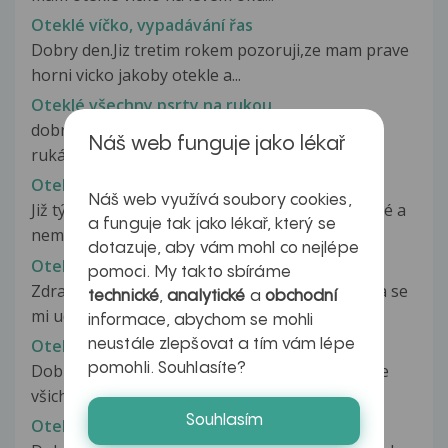
Oteklé víčko, vypadávání řas
Dobry den.Jiz tretim rokem pozoruji,ze mam prave
horni vicko jakoby otekle a...
Oteklé všechny psrty na rukou
dobrý den,přes noc mi otekly všechny prsty na
Náš web funguje jako lékař
rukách,dost to bolí a mám v nich...
Oteklé, bolestivé koleno
Náš web využívá soubory cookies,
Již týden mám nateklé koleno. Na dotek je horké a
a funguje tak jako lékař, který se
nemůžu ho ohnout. Velmi bolí...
dotazuje, aby vám mohl co nejlépe
Oteklina na dasni
pomoci. My takto sbíráme
Zdravim, v miste kde se mi ma vyklubat osmicka se
technické
,
analytické
a
obchodní
mi udelal takovy otok, mozna...
informace, abychom se mohli
Otekliny
neustále zlepšovat a tím vám lépe
pomohli. Souhlasíte?
Dobry den, jsem po autonehodě a naštěstí jsme
všichni vyvázli jen s lehkým zraněním,...
Souhlasím
Otekliny