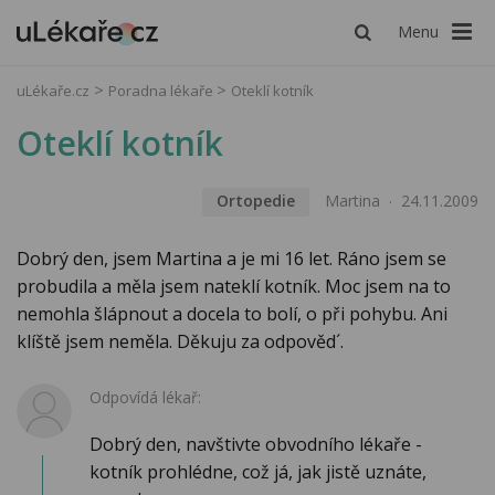
Menu
uLékaře.cz
Poradna lékaře
Oteklí kotník
Oteklí kotník
Ortopedie
Martina
24.11.2009
Dobrý den, jsem Martina a je mi 16 let. Ráno jsem se
probudila a měla jsem nateklí kotník. Moc jsem na to
nemohla šlápnout a docela to bolí, o při pohybu. Ani
klíště jsem neměla. Děkuju za odpověd´.
Odpovídá lékař:
Dobrý den, navštivte obvodního lékaře -
kotník prohlédne, což já, jak jistě uznáte,