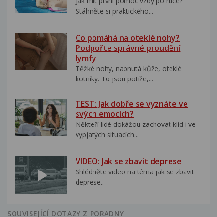
Jak mít první pomoc vždy po ruce?
Stáhněte si praktického...
Co pomáhá na oteklé nohy?
Podpořte správné proudění
lymfy
Těžké nohy, napnutá kůže, oteklé
kotníky. To jsou potíže,...
TEST: Jak dobře se vyznáte ve
svých emocích?
Někteří lidé dokážou zachovat klid i ve
vypjatých situacích....
VIDEO: Jak se zbavit deprese
Shlédněte video na téma jak se zbavit
deprese..
SOUVISEJÍCÍ DOTAZY Z PORADNY