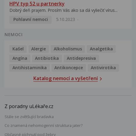
HPV typ 52 u partnerky
Dobrý deň prajem. Prosím Vás ako sa dá vyliečiť vírus...
Pohlavní nemoci
5.10.2023
NEMOCI
Kašel
Alergie
Alkoholismus
Analgetika
Angína
Antibiotika
Antidepresiva
Antihistaminika
Antikoncepce
Antivirotika
Katalog nemocí a vyšetření
Z poradny uLékaře.cz
Stále se zvětšující bradavka
Co znamená nehomogenní struktura jater?
Občasné píchnutí pod žebry