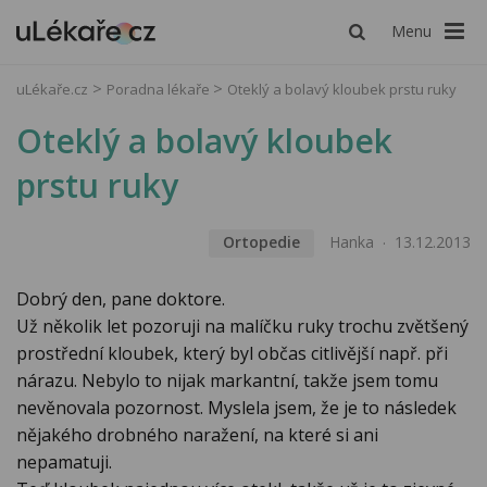
Menu
uLékaře.cz
Poradna lékaře
Oteklý a bolavý kloubek prstu ruky
Oteklý a bolavý kloubek
prstu ruky
Ortopedie
Hanka
13.12.2013
Dobrý den, pane doktore.
Už několik let pozoruji na malíčku ruky trochu zvětšený
prostřední kloubek, který byl občas citlivější např. při
nárazu. Nebylo to nijak markantní, takže jsem tomu
nevěnovala pozornost. Myslela jsem, že je to následek
nějakého drobného naražení, na které si ani
nepamatuji.