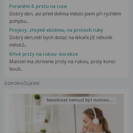
Poranění 4. prstu na ruce
Dobrý den, asi před dvěma měsíci jsem při rychlém
pohybu...
Projevy, zřejmě ekzému, na prstech ruky
Dobrý den,měl bych dotaz na lékaře.Již několik
měsíců...
Křivé prsty na rukou- korekce
Manzel ma zkrivene prsty na rukou, prsty konci
bouli...
DOPORUČUJEME
Nevolnost nemusí být nutnou...