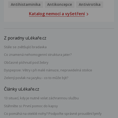
Antihistaminika
Antikoncepce
Antivirotika
Katalog nemocí a vyšetření
Z poradny uLékaře.cz
Stále se zvětšující bradavka
Co znamená nehomogenní struktura jater?
Občasné píchnutí pod žebry
Dyspepsie: Větry i při malé námaze, nepravidelná stolice
Zelený povlak na jazyku - co to může být?
Články uLékaře.cz
13 situací, kdy je nutné volat záchrannou službu
Stáhněte si: První pomoc do kapsy
Co pomáhá na oteklé nohy? Podpořte správné proudění lymfy