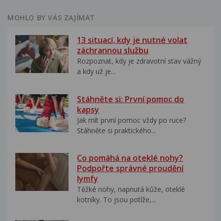
MOHLO BY VÁS ZAJÍMAT
13 situací, kdy je nutné volat
záchrannou službu
Rozpoznat, kdy je zdravotní stav vážný
a kdy už je...
Stáhněte si: První pomoc do
kapsy
Jak mít první pomoc vždy po ruce?
Stáhněte si praktického...
Co pomáhá na oteklé nohy?
Podpořte správné proudění
lymfy
Těžké nohy, napnutá kůže, oteklé
kotníky. To jsou potíže,...