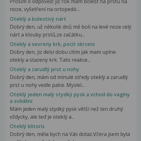
Prosím o odpověď: již rok mám bolest na prstu na
noze, vyšetření na ortopedii:...
Oteklý a bolestivý nárt
Dobrý den, už několik dnů mě bolí na levé noze celý
nárt a klouby prstů,ze začátku...
Otekly a sevreny krk, pocit skrceni
Dobry den, jiz delsi dobu citim jak mam uplne
otekly a stazeny krk. Tato reakce...
Oteklý a zarudlý prst u nohy
Dobrý den, mám od minulé středy oteklý a zarudlý
prst u nohy vedle palce. Myslel...
Oteklý jeden malý stydký pysk a vchod do vagíny
a svědění
Mám jeden malý stydký pysk větší než ten druhý
vždycky, ale teď je oteklý a...
Oteklý klitoris
Dobrý den, měla bych na Vás dotaz.Včera jsem byla