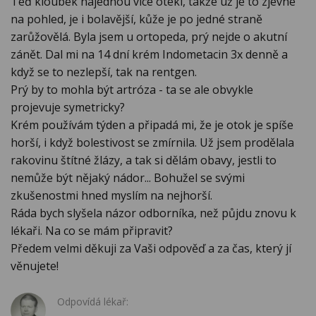
Teď kloubek najednou více otekl, takže už je to zjevné
na pohled, je i bolavější, kůže je po jedné straně
zarůžovělá. Byla jsem u ortopeda, prý nejde o akutní
zánět. Dal mi na 14 dní krém Indometacin 3x denně a
když se to nezlepší, tak na rentgen.
Prý by to mohla být artróza - ta se ale obvykle
projevuje symetricky?
Krém používám týden a připadá mi, že je otok je spíše
horší, i když bolestivost se zmírnila. Už jsem prodělala
rakovinu štítné žlázy, a tak si dělám obavy, jestli to
nemůže být nějaký nádor... Bohužel se svými
zkušenostmi hned myslím na nejhorší.
Ráda bych slyšela názor odborníka, než půjdu znovu k
lékaři. Na co se mám připravit?
Předem velmi děkuji za Vaši odpověď a za čas, který jí
věnujete!
Odpovídá lékař: