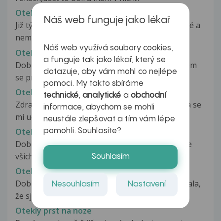
Oteklé, bolestivé koleno
Náš web funguje jako lékař
Již týden mám nateklé koleno. Na dotek je horké a
nemůžu ho ohnout. Velmi bolí...
Náš web využívá soubory cookies,
Oteklí kotník
a funguje tak jako lékař, který se
Dobrý den, jsem Martina a je mi 16 let. Ráno jsem
dotazuje, aby vám mohl co nejlépe
se probudila a měla jsem nateklí...
pomoci. My takto sbíráme
Oteklina na dasni
technické
,
analytické
a
obchodní
Zdravim, v miste kde se mi ma vyklubat osmicka se
informace, abychom se mohli
mi udelal takovy otok, mozna...
neustále zlepšovat a tím vám lépe
Otekliny
pomohli. Souhlasíte?
Dobry den, jsem po autonehodě a naštěstí jsme
všichni vyvázli jen s lehkým zraněním,...
Souhlasím
Otekliny
Dobry den, dnes jsem Vám již jeden dotaz posílala,
Nesouhlasím
Nastavení
že sjem po autoněhodě a že...
Oteklý prst na noze