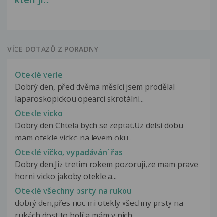
kteří ji...
VÍCE DOTAZŮ Z PORADNY
Oteklé verle
Dobrý den, před dvěma měsíci jsem prodělal
laparoskopickou opearci skrotální...
Otekle vicko
Dobry den Chtela bych se zeptat.Uz delsi dobu
mam otekle vicko na levem oku...
Oteklé víčko, vypadávání řas
Dobry den.Jiz tretim rokem pozoruji,ze mam prave
horni vicko jakoby otekle a...
Oteklé všechny psrty na rukou
dobrý den,přes noc mi otekly všechny prsty na
rukách,dost to bolí a mám v nich...