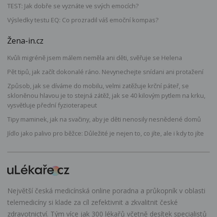
TEST: Jak dobře se vyznáte ve svých emocích?
Výsledky testu EQ: Co prozradil váš emoční kompas?
Žena-in.cz
Kvůli migréně jsem málem neměla ani děti, svěřuje se Helena
Pět tipů, jak začít dokonalé ráno. Nevynechejte snídani ani protažení
Způsob, jak se díváme do mobilu, velmi zatěžuje krční páteř, se
skloněnou hlavou je to stejná zátěž, jak se 40 kilovým pytlem na krku,
vysvětluje přední fyzioterapeut
Tipy maminek, jak na svačiny, aby je děti nenosily nesnědené domů
Jídlo jako palivo pro běžce: Důležité je nejen to, co jíte, ale i kdy to jíte
Největší česká medicínská online poradna a průkopník v oblasti
telemedicíny si klade za cíl zefektivnit a zkvalitnit české
zdravotnictví. Tým více jak 300 lékařů včetně desítek specialistů