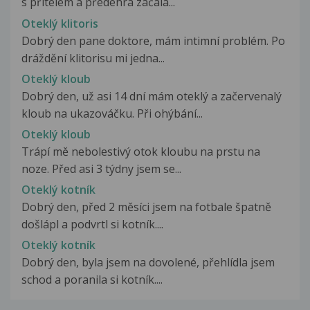
s přítelem a předehra začala...
Oteklý klitoris
Dobrý den pane doktore, mám intimní problém. Po
dráždění klitorisu mi jedna...
Oteklý kloub
Dobrý den, už asi 14 dní mám oteklý a začervenalý
kloub na ukazováčku. Při ohýbání...
Oteklý kloub
Trápí mě nebolestivý otok kloubu na prstu na
noze. Před asi 3 týdny jsem se...
Oteklý kotník
Dobrý den, před 2 měsíci jsem na fotbale špatně
došlápl a podvrtl si kotník....
Oteklý kotník
Dobrý den, byla jsem na dovolené, přehlídla jsem
schod a poranila si kotník....