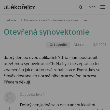
Menu
uLékaře.cz
Poradna lékaře
otevřená synovektomie
Otevřená synovektomie
Ortopedie
Marcela
13.9.2008
dobrý den,po dvou aplikacích Yttria mám postoupit
otevřenou synovektomii.Chtěla bych se zeptat co to
znamená a jak dlouho trvá rehabilitace. Event.,kdy se
člověk dostane do normálního pracovního procesu.
Předem děkuji.
Odpovídá lékař:
Dobrý den,jedná se o odstranění kloubní