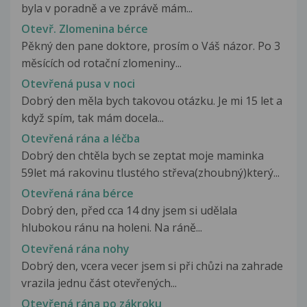
byla v poradně a ve zprávě mám...
Otevř. Zlomenina bérce
Pěkný den pane doktore, prosím o Váš názor. Po 3
měsících od rotační zlomeniny...
Otevřená pusa v noci
Dobrý den měla bych takovou otázku. Je mi 15 let a
když spím, tak mám docela...
Otevřená rána a léčba
Dobrý den chtěla bych se zeptat moje maminka
59let má rakovinu tlustého střeva(zhoubný)který...
Otevřená rána bérce
Dobrý den, před cca 14 dny jsem si udělala
hlubokou ránu na holeni. Na ráně...
Otevřená rána nohy
Dobrý den, vcera vecer jsem si při chůzi na zahrade
vrazila jednu část otevřených...
Otevřená rána po zákroku