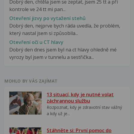
Dobrý den, chtěla jsem se zeptat, jsem 25 tt a při
kontrole ve 24 tt mi pan...
Otevření jizvy po vytažení stehů
Dobrý den, nejprve bych ráda uvedla, že problém,
který nastal jsem si způsobila...
Otevření očí u CT hlavy
Dobrý den dnes jsem byl na ct hlavy ohledně mé
vyrozy byl jsem v tunnelu a sestřička...
MOHLO BY VÁS ZAJÍMAT
13 situací, kdy je nutné volat
záchrannou službu
Rozpoznat, kdy je zdravotní stav vážný
a kdy už je...
Stáhněte si: První pomoc do