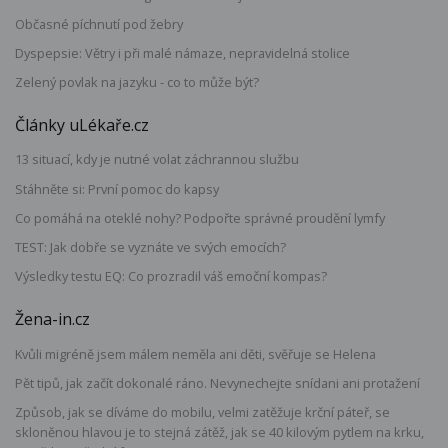
Občasné píchnutí pod žebry
Dyspepsie: Větry i při malé námaze, nepravidelná stolice
Zelený povlak na jazyku - co to může být?
Články uLékaře.cz
13 situací, kdy je nutné volat záchrannou službu
Stáhněte si: První pomoc do kapsy
Co pomáhá na oteklé nohy? Podpořte správné proudění lymfy
TEST: Jak dobře se vyznáte ve svých emocích?
Výsledky testu EQ: Co prozradil váš emoční kompas?
Žena-in.cz
Kvůli migréně jsem málem neměla ani děti, svěřuje se Helena
Pět tipů, jak začít dokonalé ráno. Nevynechejte snídani ani protažení
Způsob, jak se díváme do mobilu, velmi zatěžuje krční páteř, se
skloněnou hlavou je to stejná zátěž, jak se 40 kilovým pytlem na krku,