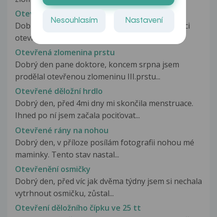
Otevřená zlomenina kotníku
Nesouhlasím
Nastavení
Dobrý večer,můj 70-letý otec je 1 den po operaci
otevřené zlomeniny kotníku.Je...
Otevřená zlomenina prstu
Dobrý den pane doktore, koncem srpna jsem
prodělal otevřenou zlomeninu III.prstu...
Otevřené děložní hrdlo
Dobrý den, před 4mi dny mi skončila menstruace.
Ihned po ní jsem začala pociťovat...
Otevřené rány na nohou
Dobrý den, v příloze posílám fotografii nohou mé
maminky. Tento stav nastal...
Otevřenění osmičky
Dobrý den, před víc jak dvěma týdny jsem si nechala
vytrhnout osmičku, zůstal...
Otevření děložního čípku ve 25 tt