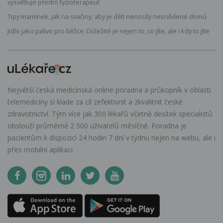
vysvětluje přední fyzioterapeut
Tipy maminek, jak na svačiny, aby je děti nenosily nesnědené domů
Jídlo jako palivo pro běžce: Důležité je nejen to, co jíte, ale i kdy to jíte
Největší česká medicínská online poradna a průkopník v oblasti
telemedicíny si klade za cíl zefektivnit a zkvalitnit české
zdravotnictví. Tým více jak 300 lékařů včetně desítek specialistů
obslouží průměrně 2 500 uživatelů měsíčně. Poradna je
pacientům k dispozici 24 hodin 7 dní v týdnu nejen na webu, ale i
přes mobilní aplikaci.