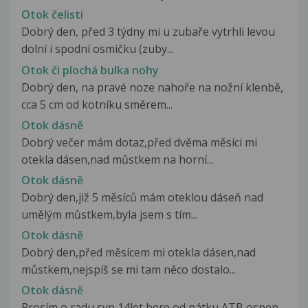
Otok čelisti
Dobrý den, před 3 týdny mi u zubaře vytrhli levou
dolní i spodní osmičku (zuby...
Otok či plochá bulka nohy
Dobrý den, na pravé noze nahoře na nožní klenbě,
cca 5 cm od kotníku směrem...
Otok dásně
Dobrý večer mám dotaz,před dvěma měsíci mi
otekla dásen,nad můstkem na horní...
Otok dásně
Dobrý den,již 5 měsíců mám oteklou dáseň nad
umělým můstkem,byla jsem s tím...
Otok dásně
Dobrý den,před měsícem mi otekla dásen,nad
můstkem,nejspíš se mi tam něco dostalo...
Otok dásně
Prosím o radu,syn 14let bere od pátku ATB ospen