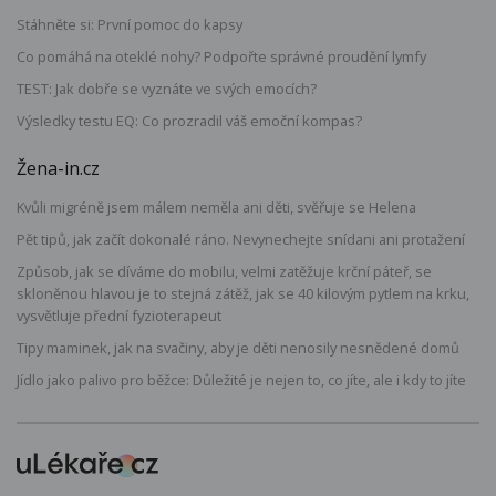
Stáhněte si: První pomoc do kapsy
Co pomáhá na oteklé nohy? Podpořte správné proudění lymfy
TEST: Jak dobře se vyznáte ve svých emocích?
Výsledky testu EQ: Co prozradil váš emoční kompas?
Žena-in.cz
Kvůli migréně jsem málem neměla ani děti, svěřuje se Helena
Pět tipů, jak začít dokonalé ráno. Nevynechejte snídani ani protažení
Způsob, jak se díváme do mobilu, velmi zatěžuje krční páteř, se
skloněnou hlavou je to stejná zátěž, jak se 40 kilovým pytlem na krku,
vysvětluje přední fyzioterapeut
Tipy maminek, jak na svačiny, aby je děti nenosily nesnědené domů
Jídlo jako palivo pro běžce: Důležité je nejen to, co jíte, ale i kdy to jíte