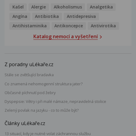
Kašel
Alergie
Alkoholismus
Analgetika
Angína
Antibiotika
Antidepresiva
Antihistaminika
Antikoncepce
Antivirotika
Katalog nemocí a vyšetření
Z poradny uLékaře.cz
Stále se zvětšující bradavka
Co znamená nehomogenní struktura jater?
Občasné píchnutí pod žebry
Dyspepsie: Větry i při malé námaze, nepravidelná stolice
Zelený povlak na jazyku - co to může být?
Články uLékaře.cz
13 situací, kdy je nutné volat záchrannou službu