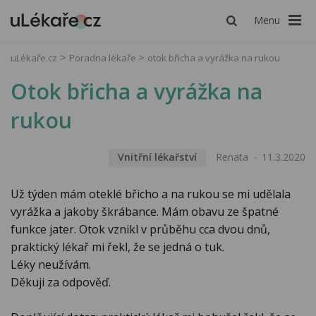
Menu
uLékaře.cz
Poradna lékaře
otok břicha a vyrážka na rukou
Otok břicha a vyrážka na
rukou
Vnitřní lékařství
Renata
11.3.2020
Už týden mám oteklé břicho a na rukou se mi udělala
vyrážka a jakoby škrábance. Mám obavu ze špatné
funkce jater. Otok vznikl v průběhu cca dvou dnů,
praktický lékař mi řekl, že se jedná o tuk.
Léky neužívám.
Děkuji za odpověď.