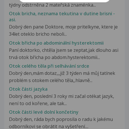
týdny odstrněna 2 mateřská znaménka...
Otok bricha, neznama tekutina v dutine brisni -
asi.
Dobrý den pane Doktore, moje pritelkyne, ktere je
34let oteklo bricho neboli...
Otok břicha po abdominální hysterektomii
Paní doktorko, chtěla jsem se zeptat,jak dlouho asi
trvá otok břicha po abdom.hysterektomii...
Otok celého těla při selhávání srdce
Dobrý den,mám dotaz,,,již 3 týden má můj tatínek
problém s otokem celého těla,,hlavně...
Otok části jazyka
Dobrý den, poslední 3 roky mi začal otékat jazyk,
není to od kořene, ale tak...
Otok části levé dolní končetiny
Dobrý den, ráda bych poprosila o radu k jakému
odborníkovi se obrátit na vyšetření....