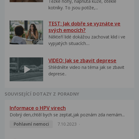
Těžké nohy, napnutá kůže, oteklé
kotníky. To jsou potíže,...
TEST: Jak dobře se vyznáte ve
svých emocích?
Někteří lidé dokážou zachovat klid i ve
vypjatých situacích....
VIDEO: Jak se zbavit deprese
Shlédněte video na téma jak se zbavit
deprese..
SOUVISEJÍCÍ DOTAZY Z PORADNY
Informace o HPV virech
Dobrý den,chtěl bych se zeptat,jak poznám zda nemám...
Pohlavní nemoci
7.10.2023