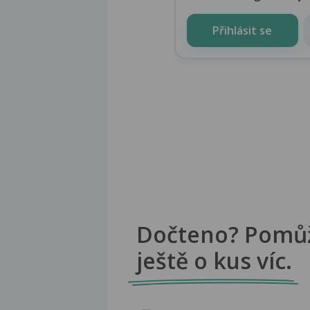
Přihlásit se
Dočteno? Pomů
ještě o kus víc.