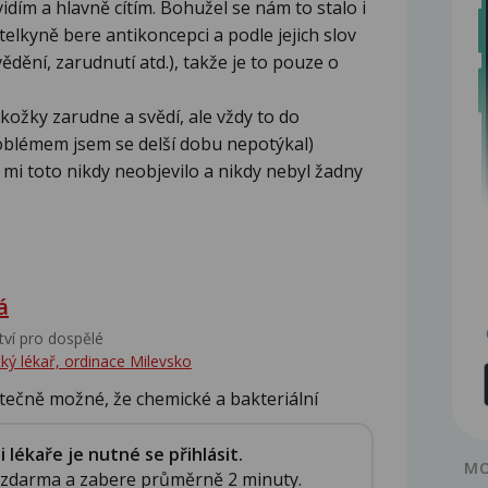
 vidím a hlavně cítím. Bohužel se nám to stalo i
telkyně bere antikoncepci a podle jejich slov
dění, zarudnutí atd.), takže je to pouze o
kožky zarudne a svědí, ale vždy to do
oblémem jsem se delší dobu nepotýkal)
 mi toto nikdy neobjevilo a nikdy nebyl žadny
á
tví pro dospělé
ký lékař, ordinace Milevsko
tečně možné, že chemické a bakteriální
lékaře je nutné se přihlásit.
MO
e zdarma a zabere průměrně 2 minuty.