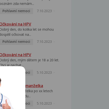
poznám zda nemám...
Pohlavní nemoci
7.10.2023
Očkování na HPV
Dobrý den, do kolika let se mohou
dospělí očkovat na...
Pohlavní nemoci
7.10.2023
Očkování na HPV
Dobrý den, mým dětem je 18 a 20 let.
Chci je nechat...
Pohlavní nemoci
5.10.2023
HPV pozitivní manželka
Dobrý den, manželka po xx letech
přivezla z Východu...
Pohlavní nemoci
5.10.2023