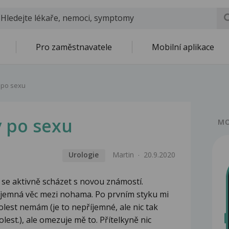
Pro zaměstnavatele
Mobilní aplikace
 po sexu
 po sexu
MO
Urologie
Martin
20.9.2020
m se aktivně scházet s novou známostí.
jemná věc mezi nohama. Po prvním styku mi
lest nemám (je to nepříjemné, ale nic tak
est.), ale omezuje mě to. Přítelkyně nic