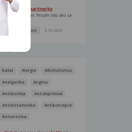
HPV typ 52 u partnerky
Dobrý deň prajem. Prosím Vás ako sa
dá vyliečiť vírus...
Pohlavní nemoci
5.10.2023
MOCI
Kašel
Alergie
Alkoholismus
Analgetika
Angína
Antibiotika
Antidepresiva
Antihistaminika
Antikoncepce
Antivirotika