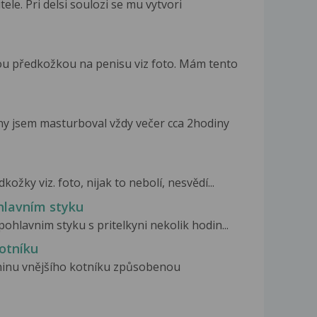
le. Pri delsi soulozi se mu vytvori
u předkožkou na penisu viz foto. Mám tento
y jsem masturboval vždy večer cca 2hodiny
žky viz. foto, nijak to nebolí, nesvědí...
hlavním styku
ohlavnim styku s pritelkyni nekolik hodin...
otníku
eninu vnějšího kotníku způsobenou