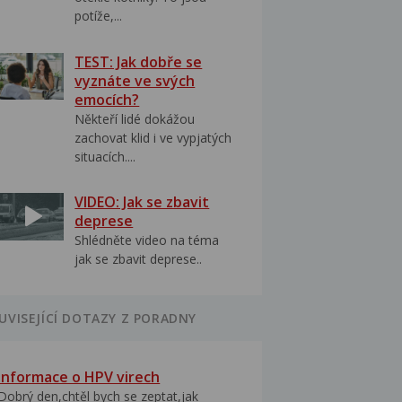
potíže,...
TEST: Jak dobře se
vyznáte ve svých
emocích?
Někteří lidé dokážou
zachovat klid i ve vypjatých
situacích....
VIDEO: Jak se zbavit
deprese
Shlédněte video na téma
jak se zbavit deprese..
UVISEJÍCÍ DOTAZY Z PORADNY
Informace o HPV virech
Dobrý den,chtěl bych se zeptat,jak