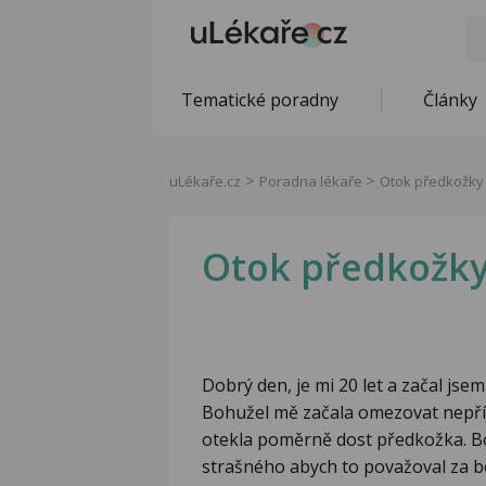
Tematické poradny
Články
uLékaře.cz
Poradna lékaře
Otok předkožky
Otok předkožky
Dobrý den, je mi 20 let a začal jse
Bohužel mě začala omezovat nepří
otekla poměrně dost předkožka. Bo
strašného abych to považoval za bol