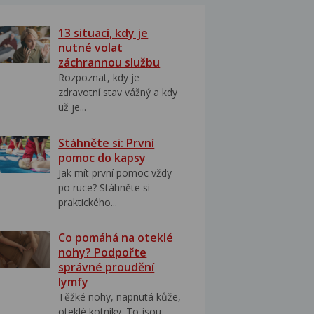
13 situací, kdy je
nutné volat
záchrannou službu
Rozpoznat, kdy je
zdravotní stav vážný a kdy
už je...
Stáhněte si: První
pomoc do kapsy
Jak mít první pomoc vždy
po ruce? Stáhněte si
praktického...
Co pomáhá na oteklé
nohy? Podpořte
správné proudění
lymfy
Těžké nohy, napnutá kůže,
oteklé kotníky. To jsou