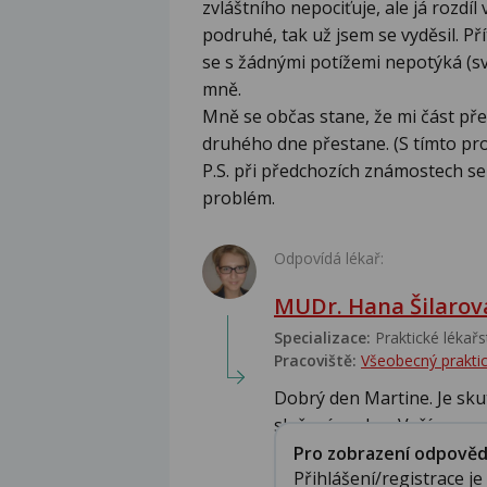
zvláštního nepociťuje, ale já rozdíl
podruhé, tak už jsem se vyděsil. Pří
se s žádnými potížemi nepotýká (svě
mně.
Mně se občas stane, že mi část pře
druhého dne přestane. (S tímto pr
P.S. při předchozích známostech se
problém.
Odpovídá lékař:
MUDr. Hana Šilarov
Specializace:
Praktické lékařs
Pracoviště:
Všeobecný praktic
Dobrý den Martine. Je sku
složení pochvy Vaší nov...
Pro zobrazení odpovědi 
Přihlášení/registrace j