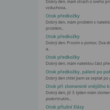
Dobry den, mam strach o sveho prite
vzduchova...
Otok předkožky
Dobrý den, mám problém s nateklo
problém...
Otok předkožky
Dobrý den. Prosím o pomoc. Dva dn
a...
Otok předkožky
Dobrý den, mám nateklou část předko
Otok předkožky, pálení po po
Dobrý den chťel jsem se zeptat po p
Otok při zlomenině vnějšího k
Dobrý den, již 3. týden mám zlom
podvrtnutím....
Otok příušní žlázy