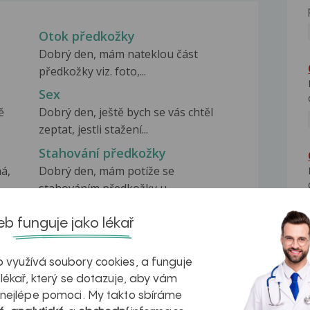
Otok předkožky
Dobrý den, mám nateklou část
předkožky viz. foto,...
Sex
ě
Dobrý den, ještě bych se vás chtěl
zeptat, jestli stažení...
Stahování předkožky
má,
Dobrý den, mám potíže se
stahováním předkožky u
stopořeného...
b funguje jako lékař
 využívá soubory cookies, a funguje
 lékař, který se dotazuje, aby vám
 nejlépe pomoci. My takto sbíráme
na zdravá játra?
Myasthenia gravis – vše, co...