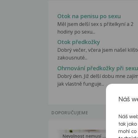
Otok na penisu po sexu
Měl jsem delší sex s přítelkyní a 2
hodiny po sexu...
Otok předkožky
Dobrý večer, včera jsem našel klíšt
zakousnuté...
Ohrnování předkožky při sexu
Dobrý den. Již delší dobu mne zají
jak vlastně funguje...
Náš we
DOPORUČUJEME
Náš web
tak jako
mohl co
Nevolnost nemusí být nutnou...
Jak 