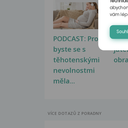
technick
abychom
vám lép
Souh
PODCAST: Proč
Ztu
byste se s
jate
těhotenskými
obr
nevolnostmi
měla...
VÍCE DOTAZŮ Z PORADNY