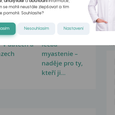
é
,
analytické
a
obchodní
informace,
 se mohli neustále zlepšovat a tím
e pomohli. Souhlasíte?
lasím
Nesouhlasím
Nastavení
kovatění
Inovativní
r v datech a
léčba
NE
azech
myastenie –
naděje pro ty,
kteří ji...