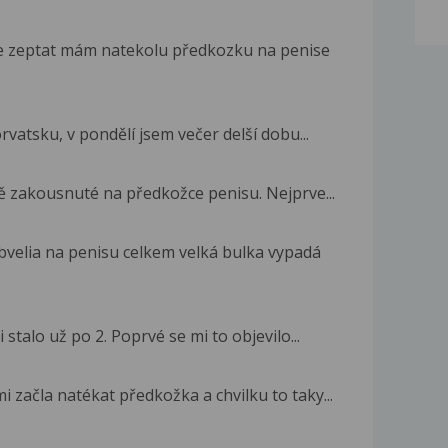
e zeptat mám natekolu předkozku na penise
vatsku, v pondělí jsem večer delší dobu...
tě zakousnuté na předkožce penisu. Nejprve...
velia na penisu celkem velká bulka vypadá
 stalo už po 2. Poprvé se mi to objevilo...
 začla natékat předkožka a chvilku to taky...