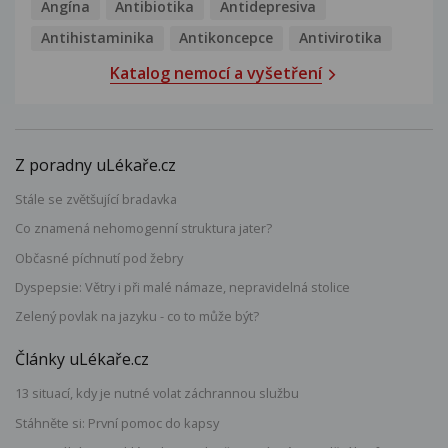
Angína
Antibiotika
Antidepresiva
Antihistaminika
Antikoncepce
Antivirotika
Katalog nemocí a vyšetření
Z poradny uLékaře.cz
Stále se zvětšující bradavka
Co znamená nehomogenní struktura jater?
Občasné píchnutí pod žebry
Dyspepsie: Větry i při malé námaze, nepravidelná stolice
Zelený povlak na jazyku - co to může být?
Články uLékaře.cz
13 situací, kdy je nutné volat záchrannou službu
Stáhněte si: První pomoc do kapsy