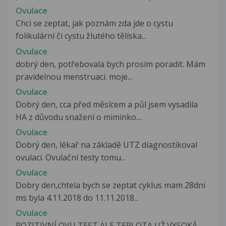
Ovulace
Chci se zeptat, jak poznám zda jde o cystu
folikulární či cystu žlutého tělíska...
Ovulace
dobrý den, potřebovala bych prosím poradit. Mám
pravidelnou menstruaci. moje...
Ovulace
Dobrý den, cca před měsícem a půl jsem vysadila
HA z důvodu snažení o miminko....
Ovulace
Dobrý den, lékař na základě UTZ diagnostikoval
ovulaci. Ovulační testy tomu...
Ovulace
Dobry den,chtela bych se zeptat cyklus mam 28dni
ms byla 4.11.2018 do 11.11.2018...
Ovulace
POZITIVNÍ OVU TEST ALE TEPLOTA UŽ VYSOKÁ