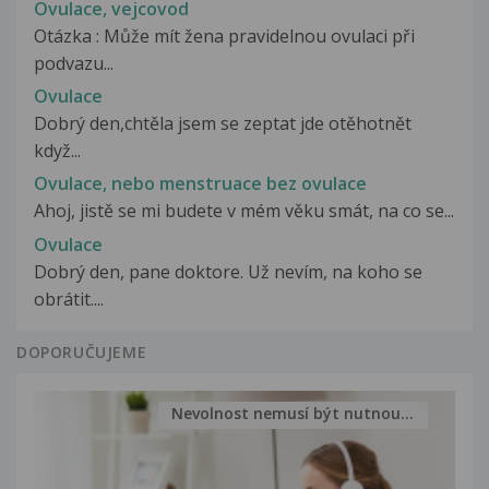
Ovulace, vejcovod
Otázka : Může mít žena pravidelnou ovulaci při
podvazu...
Ovulace
Dobrý den,chtěla jsem se zeptat jde otěhotnět
když...
Ovulace, nebo menstruace bez ovulace
Ahoj, jistě se mi budete v mém věku smát, na co se...
Ovulace
Dobrý den, pane doktore. Už nevím, na koho se
obrátit....
DOPORUČUJEME
Nevolnost nemusí být nutnou...