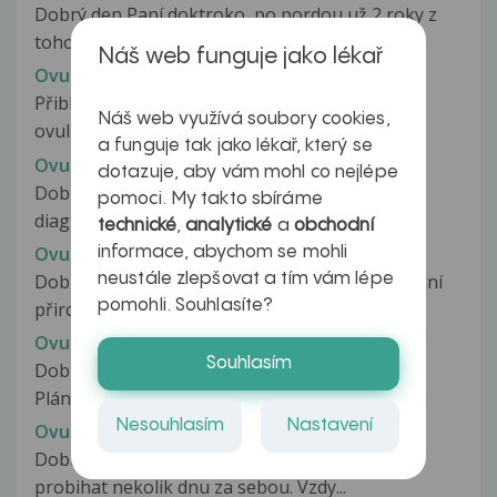
Dobrý den Paní doktroko, po pordou už 2 roky z
toho rok a půl kojení. Mám docela...
Náš web funguje jako lékař
Ovulace
Přibližně který den nastává v normálním cyklu
Náš web využívá soubory cookies,
ovulace? díky za odpověď
a funguje tak jako lékař, který se
Ovulace
dotazuje, aby vám mohl co nejlépe
Dobrý den, před pár dny mi na vyšetření byly
pomoci. My takto sbíráme
diagnostikovány polycystické vaječníky...
technické
,
analytické
a
obchodní
Ovulace
informace, abychom se mohli
Dobrý den, pred 3 lety jsem otěhotněla, normální
neustále zlepšovat a tím vám lépe
pomohli. Souhlasíte?
přirozenou cestou,hned po vysazeni...
Ovulace
Souhlasím
Dobrý den, chci se informovat o svém případu.
Plánuji časem zkusit otěhotnět,...
Nesouhlasím
Nastavení
Ovulace
Dobry den, zajimalo by me zda muze ovulace
probihat nekolik dnu za sebou. Vzdy...