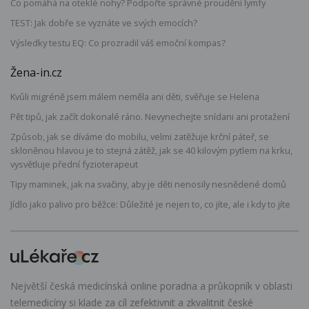
Co pomáhá na oteklé nohy? Podpořte správné proudění lymfy
TEST: Jak dobře se vyznáte ve svých emocích?
Výsledky testu EQ: Co prozradil váš emoční kompas?
Žena-in.cz
Kvůli migréně jsem málem neměla ani děti, svěřuje se Helena
Pět tipů, jak začít dokonalé ráno. Nevynechejte snídani ani protažení
Způsob, jak se díváme do mobilu, velmi zatěžuje krční páteř, se
skloněnou hlavou je to stejná zátěž, jak se 40 kilovým pytlem na krku,
vysvětluje přední fyzioterapeut
Tipy maminek, jak na svačiny, aby je děti nenosily nesnědené domů
Jídlo jako palivo pro běžce: Důležité je nejen to, co jíte, ale i kdy to jíte
Největší česká medicínská online poradna a průkopník v oblasti
telemedicíny si klade za cíl zefektivnit a zkvalitnit české