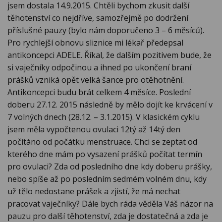
jsem dostala 14.9.2015. Chtěli bychom zkusit další
těhotenství co nejdříve, samozřejmě po dodržení
příslušné pauzy (bylo nám doporučeno 3 – 6 měsíců).
Pro rychlejší obnovu sliznice mi lékař předepsal
antikoncepci ADELE. Říkal, že dalším pozitivem bude, že
si vaječníky odpočinou a ihned po ukončení braní
prášků vzniká opět velká šance pro otěhotnění.
Antikoncepci budu brát celkem 4 měsíce. Poslední
doberu 27.12. 2015 následně by mělo dojít ke krvácení v
7 volných dnech (28.12. – 3.1.2015). V klasickém cyklu
jsem měla vypočtenou ovulaci 12tý až 14tý den
počítáno od počátku menstruace. Chci se zeptat od
kterého dne mám po vysazení prášků počítat termín
pro ovulaci? Zda od posledního dne kdy doberu prášky,
nebo spíše až po posledním sedmém volném dnu, kdy
už tělo nedostane prášek a zjistí, že má nechat
pracovat vaječníky? Dále bych ráda věděla Váš názor na
pauzu pro další těhotenství, zda je dostatečná a zda je