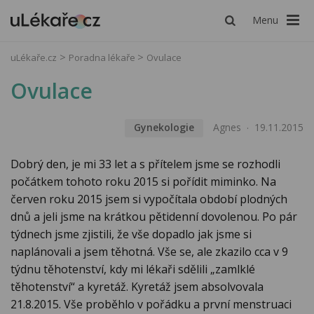
Menu
uLékaře.cz
Poradna lékaře
Ovulace
Ovulace
Gynekologie
Agnes
19.11.2015
Dobrý den, je mi 33 let a s přítelem jsme se rozhodli
počátkem tohoto roku 2015 si pořídit miminko. Na
červen roku 2015 jsem si vypočítala období plodných
dnů a jeli jsme na krátkou pětidenní dovolenou. Po pár
týdnech jsme zjistili, že vše dopadlo jak jsme si
naplánovali a jsem těhotná. Vše se, ale zkazilo cca v 9
týdnu těhotenství, kdy mi lékaři sdělili „zamlklé
těhotenství“ a kyretáž. Kyretáž jsem absolvovala
21.8.2015. Vše proběhlo v pořádku a první menstruaci