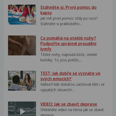
Stáhněte si: První pomoc do
kapsy
Jak mít první pomoc vždy po ruce?
Stáhněte si praktického...
Co pomáhá na oteklé nohy?
Podpořte správné proudění
lymfy
Těžké nohy, napnutá kůže, oteklé
kotníky. To jsou potíže,...
TEST: Jak dobře se vyznáte ve
svých emocích?
Někteří lidé dokážou zachovat klid i ve
vypjatých situacích....
VIDEO: Jak se zbavit deprese
Shlédněte video na téma jak se zbavit
deprese..