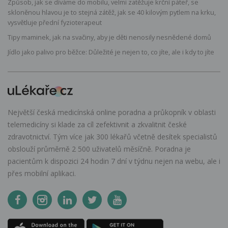
Způsob, jak se díváme do mobilu, velmi zatěžuje krční páteř, se
skloněnou hlavou je to stejná zátěž, jak se 40 kilovým pytlem na krku,
vysvětluje přední fyzioterapeut
Tipy maminek, jak na svačiny, aby je děti nenosily nesnědené domů
Jídlo jako palivo pro běžce: Důležité je nejen to, co jíte, ale i kdy to jíte
Největší česká medicínská online poradna a průkopník v oblasti
telemedicíny si klade za cíl zefektivnit a zkvalitnit české
zdravotnictví. Tým více jak 300 lékařů včetně desítek specialistů
obslouží průměrně 2 500 uživatelů měsíčně. Poradna je
pacientům k dispozici 24 hodin 7 dní v týdnu nejen na webu, ale i
přes mobilní aplikaci.