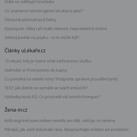
Stále se zvětšující bradavka
Co znamená nehomogenní struktura jater?
Občasné píchnutí pod žebry
Dyspepsie: Větry i při malé námaze, nepravidelná stolice
Zelený povlak na jazyku - co to může být?
Články uLékaře.cz
13 situací, kdy je nutné volat záchrannou službu
Stáhněte si: První pomoc do kapsy
Co pomáhá na oteklé nohy? Podpořte správné proudění lymfy
TEST: Jak dobře se vyznáte ve svých emocích?
Výsledky testu EQ: Co prozradil váš emoční kompas?
Žena-in.cz
Kvůli migréně jsem málem neměla ani děti, svěřuje se Helena
Pět tipů, jak začít dokonalé ráno. Nevynechejte snídani ani protažení