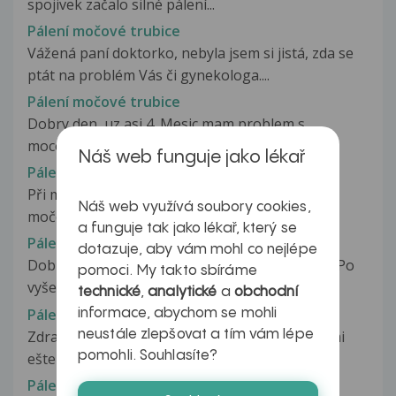
spojivek začalo silné pálení...
Pálení močové trubice
Vážená paní doktorko, nebyla jsem si jistá, zda se
ptát na problém Vás či gynekologa....
Pálení močové trubice
Dobry den, uz asi 4. Mesic mam problem s
mocovou trubici. Pred dvema mesici...
Náš web funguje jako lékař
Pálení močové trubice
Při močení mne asi posledních 14 dní pálí ústí
Náš web využívá soubory cookies,
močové trubice. Užívané léky:...
a funguje tak jako lékař, který se
Pálení močové trubice
dotazuje, aby vám mohl co nejlépe
Dobrý den, navazuji na můj dotaz z 15. 5. 2020. Po
pomoci. My takto sbíráme
vyšetření (15. 5. 2020) ultrazvukem...
technické
,
analytické
a
obchodní
Pálení močové trubice
informace, abychom se mohli
Zdravím v decembri mi nastal problém aký sa mi
neustále zlepšovat a tím vám lépe
pomohli. Souhlasíte?
ešte nestal prestal mi stať penis...
Pálení močové trubice