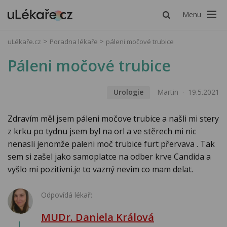
Menu
uLékaře.cz
Poradna lékaře
páleni močové trubice
Páleni močové trubice
Urologie
Martin
19.5.2021
Zdravím měl jsem páleni močove trubice a našli mi stery
z krku po tydnu jsem byl na orl a ve stěrech mi nic
nenasli jenomže paleni moč trubice furt přervava . Tak
sem si zašel jako samoplatce na odber krve Candida a
vyšlo mi pozitivni.je to vazný nevim co mam delat.
Odpovídá lékař:
MUDr. Daniela Králová