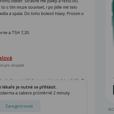
olnu odber. Strasne me paleji a řeziu oci,
to s tim muze souviset, i po jidle mé telo
edla a spala. Do toho bolesti hlavy. Prosim o
orne a TSH 7,20.
alová
tví pro dospělé
 k dispozici žádnou zprávu, tak je obtížn�...
lékaře je nutné se přihlásit.
e zdarma a zabere průměrně 2 minuty.
Zaregistrovat
MO