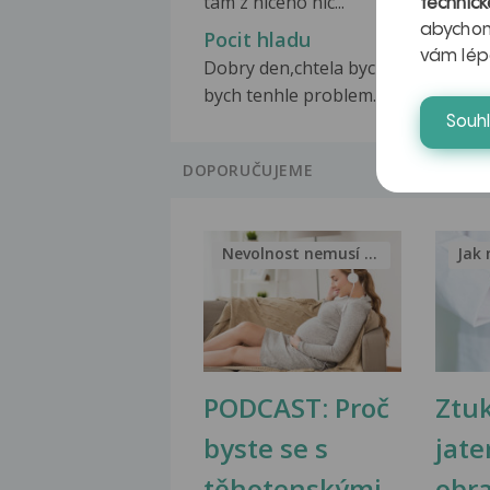
tam z niceho nic...
technick
abychom
Pocit hladu
vám lép
Dobry den,chtela bych vedet,jestlo
bych tenhle problem...
Souh
DOPORUČUJEME
Nevolnost nemusí být nutnou...
Jak 
PODCAST: Proč
Ztu
byste se s
jate
těhotenskými
obr