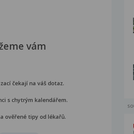
žeme vám
izací čekají na váš dotaz.
nci s chytrým kalendářem.
SO
a ověřené tipy od lékařů.