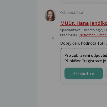
Odpovídá lékař:
MUDr. Hana Jandíko
Specializace:
Diabetologie, En
Pracoviště:
Nefromed, Praha
Dobrý den, hodnota TSH 7 n
ale v době, kdy js...
Pro zobrazení odpovědi 
Přihlášení/registrace j
Přihlásit se