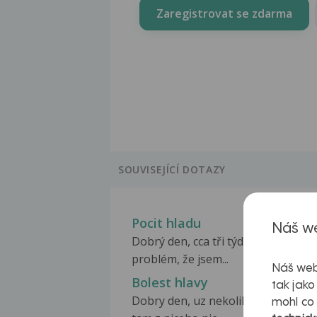
Zaregistrovat se zdarma
SOUVISEJÍCÍ DOTAZY
Pocit hladu
Náš we
Dobrý den, cca tři týdny jsem měl
problém, že jsem...
Náš web
Bolest hlavy
tak jako
Dobry den, uz nekolik mesicu me 
mohl co