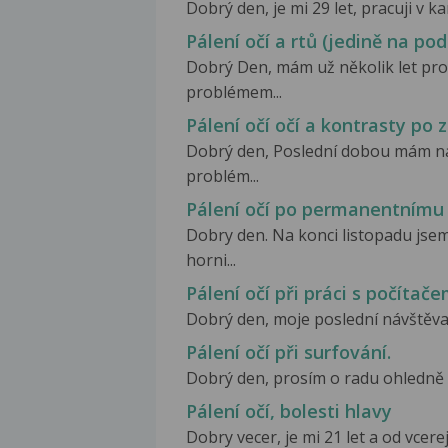
Dobrý den, je mi 29 let, pracuji v k
Pálení očí a rtů (jedině na po
Dobrý Den, mám už několik let prob
problémem...
Pálení očí očí a kontrasty po 
Dobrý den, Poslední dobou mám nás
problém...
Pálení očí po permanentním
Dobry den. Na konci listopadu jse
horni...
Pálení očí při práci s počítač
Dobrý den, moje poslední návštěva u 
Pálení očí při surfování.
Dobrý den, prosím o radu ohledně pá
Pálení očí, bolesti hlavy
Dobry vecer, je mi 21 let a od vcer