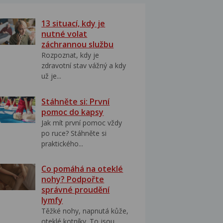
13 situací, kdy je
nutné volat
záchrannou službu
Rozpoznat, kdy je
zdravotní stav vážný a kdy
už je...
Stáhněte si: První
pomoc do kapsy
Jak mít první pomoc vždy
po ruce? Stáhněte si
praktického...
Co pomáhá na oteklé
nohy? Podpořte
správné proudění
lymfy
Těžké nohy, napnutá kůže,
oteklé kotníky. To jsou