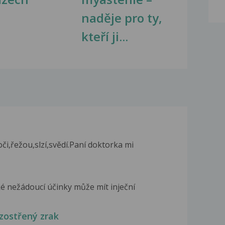
naděje pro ty,
kteří ji...
oči,řežou,slzí,svědí.Paní doktorka mi
ké nežádoucí účinky může mít inječní
ozostřený zrak