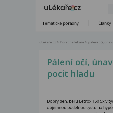
Tematické poradny
Články
uLékaře.cz
Poradna lékaře
pálení očí, únava
Pálení očí, únav
pocit hladu
Dobry den, beru Letrox 150 5x v t
objemnou podelnou cystu na hypof