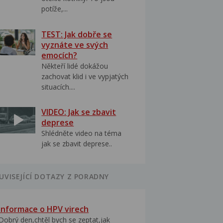
potíže,...
TEST: Jak dobře se
vyznáte ve svých
emocích?
Někteří lidé dokážou
zachovat klid i ve vypjatých
situacích....
VIDEO: Jak se zbavit
deprese
Shlédněte video na téma
jak se zbavit deprese..
UVISEJÍCÍ DOTAZY Z PORADNY
Informace o HPV virech
Dobrý den,chtěl bych se zeptat,jak