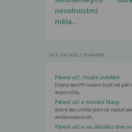
nevolnostmi
měla...
VÍCE DOTAZŮ Z PORADNY
Pálení očí ,řezání,svědění
Dobrý den.Při nošení brýlí mě pálí 
doporučila...
Pálení očí a motání hlavy
dobrý den,chtěla jsem se zeptat ja
antikoncepce.od...
Pálení očí a na sklonku dne r