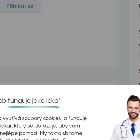
Přihlásit se
Bolest hlavy a očí
b funguje jako lékař
Dobrý den, mam uz pres 3 mesice
mozna i dele tlak a...
 využívá soubory cookies, a funguje
Bolest hlavy, bledost, únava
 lékař, který se dotazuje, aby vám
sem
dobry den potrebujem poradit mam
 nejlépe pomoci. My takto sbíráme