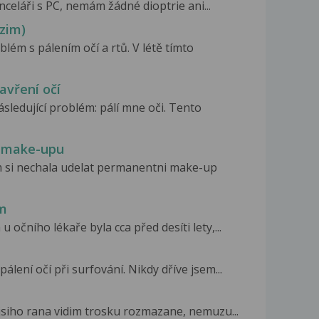
anceláři s PC, nemám žádné dioptrie ani...
dzim)
lém s pálením očí a rtů. V létě tímto
zavření očí
ledující problém: pálí mne oči. Tento
u make-upu
m si nechala udelat permanentni make-up
em
očního lékaře byla cca před desíti lety,...
lení očí při surfování. Nikdy dříve jsem...
ejsiho rana vidim trosku rozmazane, nemuzu...