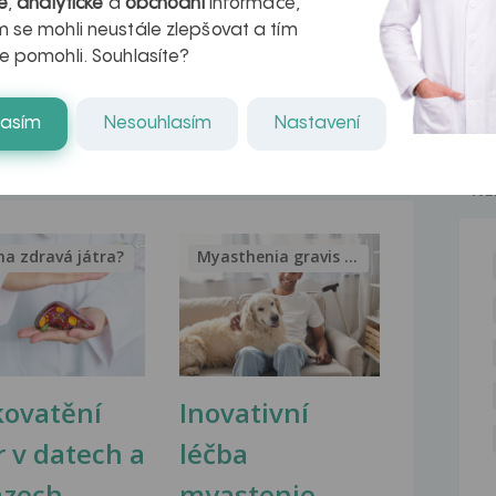
neustale bolesti hlavy...
é
,
analytické
a
obchodní
informace,
 se mohli neustále zlepšovat a tím
Bolest hlavy, únava
e pomohli. Souhlasíte?
Dobrý den, už asi tři roky (od 15 let)
mě pravidelně...
lasím
Nesouhlasím
Nastavení
NE
na zdravá játra?
Myasthenia gravis – vše, co...
kovatění
Inovativní
r v datech a
léčba
azech
myastenie –