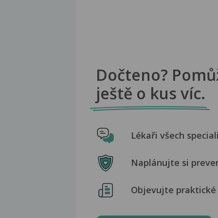
Dočteno? Pomů
ještě o kus víc.
Lékaři všech special
Naplánujte si preve
Objevujte praktické 