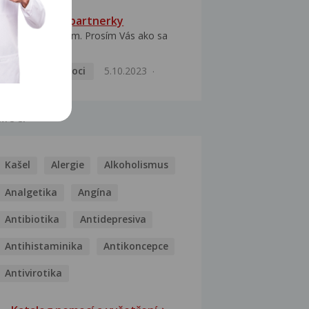
HPV typ 52 u partnerky
Dobrý deň prajem. Prosím Vás ako sa
dá vyliečiť vírus...
Pohlavní nemoci
5.10.2023
MOCI
Kašel
Alergie
Alkoholismus
Analgetika
Angína
Antibiotika
Antidepresiva
Antihistaminika
Antikoncepce
Antivirotika