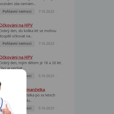
poznám zda nemám...
Pohlavní nemoci
7.10.2023
Očkování na HPV
Dobrý den, do kolika let se mohou
dospělí očkovat na...
Pohlavní nemoci
7.10.2023
Očkování na HPV
Dobrý den, mým dětem je 18 a 20 let.
Chci je nechat...
Pohlavní nemoci
5.10.2023
HPV pozitivní manželka
Dobrý den, manželka po xx letech
přivezla z Východu...
Pohlavní nemoci
5.10.2023