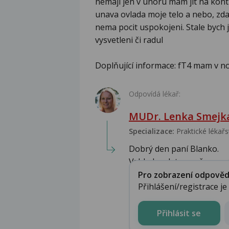
nemaji jen v unoru mam jit na kontr
unava ovlada moje telo a nebo, zda 
nema pocit uspokojeni. Stale bych j
vysvetleni či radul
Doplňující informace: fT4 mam v n
Odpovídá lékař:
MUDr. Lenka Smejk
Specializace:
Praktické lékařs
Dobrý den paní Blanko.
Vzhledem k tomu, že nemám
Pro zobrazení odpovědi 
Přihlášení/registrace j
Přihlásit se