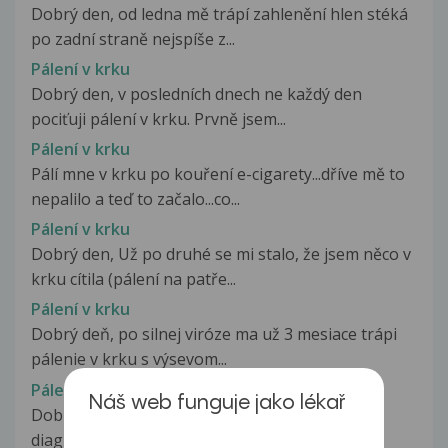
Dobrý den, od ledna mě trápí zahlenění hlen stéká
po zadní straně nejspíše z...
Pálení v krku
Dobrý den, v posledních dnech ne každý den
pociťuji pálení v krku. Prvně jsem...
Pálení v krku
Pálí mne v krku po kouření e-cigarety...dříve mě to
nepalilo a teď to začalo...co...
Pálení v krku
Dobrý den, Už po druhé se mi stalo, že jsem něco v
krku cítila (pálení na patře...
Pálení v krku
Dobrý deň, po silnej viróze ma už 3 mesiace trápi
pálenie v krku s výsevom...
Pálení v krku
Náš web funguje jako lékař
Dobrý den, v prosinci loňského roku mi byl
diagnostikován Barretův jícen. Pálení...