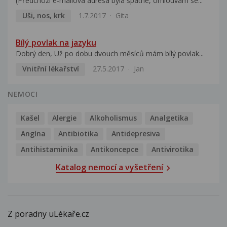
(Předchozí e-mailová adresa byla spatne, omlouvam se...
Uši, nos, krk
1.7.2017
Gita
Bílý povlak na jazyku
Dobrý den, Už po dobu dvouch měsíců mám bílý povlak...
Vnitřní lékařství
27.5.2017
Jan
NEMOCI
Kašel
Alergie
Alkoholismus
Analgetika
Angína
Antibiotika
Antidepresiva
Antihistaminika
Antikoncepce
Antivirotika
Katalog nemocí a vyšetření
Z poradny uLékaře.cz