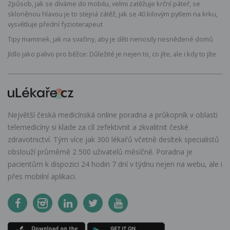
Způsob, jak se díváme do mobilu, velmi zatěžuje krční páteř, se
skloněnou hlavou je to stejná zátěž, jak se 40 kilovým pytlem na krku,
vysvětluje přední fyzioterapeut
Tipy maminek, jak na svačiny, aby je děti nenosily nesnědené domů
Jídlo jako palivo pro běžce: Důležité je nejen to, co jíte, ale i kdy to jíte
Největší česká medicínská online poradna a průkopník v oblasti
telemedicíny si klade za cíl zefektivnit a zkvalitnit české
zdravotnictví. Tým více jak 300 lékařů včetně desítek specialistů
obslouží průměrně 2 500 uživatelů měsíčně. Poradna je
pacientům k dispozici 24 hodin 7 dní v týdnu nejen na webu, ale i
přes mobilní aplikaci.