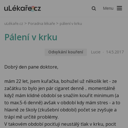
Menu
uLékaře.cz
Poradna lékaře
pálení v krku
Pálení v krku
Odvykání kouření
Lucie
14.5.2017
Dobrý den pane doktore,
mám 22 let, jsem kuřačka, bohužel už několik let - ze
začátku to bylo jen pár cigaret denně .. momentálně
když mám klidné období se snažím kouřit minimum (a
to max.5-6 denně) avšak v období kdy mám stres - a to
hlavně ze školy (zkušební období) počet se zvyšuje a
trápí mě určité problémy.
V takovém období pociťuji neustálý tlak v krku, pocit