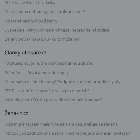
Stále se zvětšující bradavka
Co znamená nehomogenní struktura jater?
Občasné píchnutí pod žebry
Dyspepsie: Větry i při malé námaze, nepravidelná stolice
Zelený povlak na jazyku - co to může být?
Články uLékaře.cz
13 situací, kdy je nutné volat záchrannou službu
Stáhněte si: První pomoc do kapsy
Co pomáhá na oteklé nohy? Podpořte správné proudění lymfy
TEST: Jak dobře se vyznáte ve svých emocích?
Výsledky testu EQ: Co prozradil váš emoční kompas?
Žena-in.cz
Kvůli migréně jsem málem neměla ani děti, svěřuje se Helena
Pět tipů, jak začít dokonalé ráno. Nevynechejte snídani ani protažení