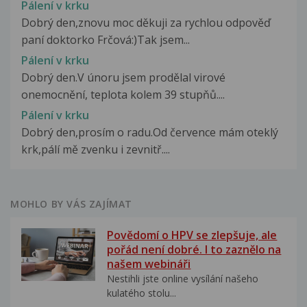
Pálení v krku
Dobrý den,znovu moc děkuji za rychlou odpověď
paní doktorko Frčová:)Tak jsem...
Pálení v krku
Dobrý den.V únoru jsem prodělal virové
onemocnění, teplota kolem 39 stupňů....
Pálení v krku
Dobrý den,prosím o radu.Od července mám oteklý
krk,pálí mě zvenku i zevnitř....
MOHLO BY VÁS ZAJÍMAT
Povědomí o HPV se zlepšuje, ale
pořád není dobré. I to zaznělo na
našem webináři
Nestihli jste online vysílání našeho
kulatého stolu...