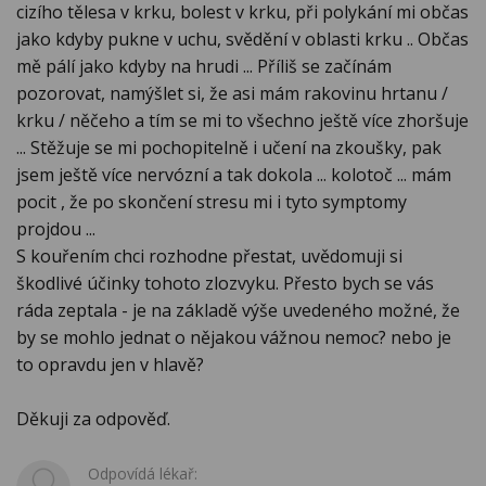
cizího tělesa v krku, bolest v krku, při polykání mi občas
jako kdyby pukne v uchu, svědění v oblasti krku .. Občas
mě pálí jako kdyby na hrudi ... Příliš se začínám
pozorovat, namýšlet si, že asi mám rakovinu hrtanu /
krku / něčeho a tím se mi to všechno ještě více zhoršuje
... Stěžuje se mi pochopitelně i učení na zkoušky, pak
jsem ještě více nervózní a tak dokola ... kolotoč ... mám
pocit , že po skončení stresu mi i tyto symptomy
projdou ...
S kouřením chci rozhodne přestat, uvědomuji si
škodlivé účinky tohoto zlozvyku. Přesto bych se vás
ráda zeptala - je na základě výše uvedeného možné, že
by se mohlo jednat o nějakou vážnou nemoc? nebo je
to opravdu jen v hlavě?
Děkuji za odpověď.
Odpovídá lékař: