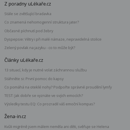
Z poradny uLékaře.cz
Stále se zvětšující bradavka
Co znamená nehomogenní struktura jater?
Občasné píchnutí pod žebry
Dyspepsie: Větry i při malé námaze, nepravidelná stolice
Zelený povlak na jazyku - co to může být?
Články uLékaře.cz
13 situací, kdy je nutné volat záchrannou službu
Stáhněte si: První pomoc do kapsy
Co pomáhá na oteklé nohy? Podpořte správné proudění lymfy
TEST: Jak dobře se vyznáte ve svých emocích?
Výsledky testu EQ: Co prozradil váš emoční kompas?
Žena-in.cz
Kvůli migréně jsem málem neměla ani děti, svěřuje se Helena