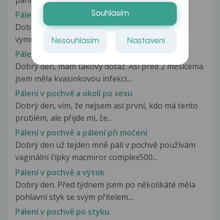
Pálení v pochvě a konečníku
Souhlasím
Dobrý den, již asi půl roku mě pálí v pochvě po
vymočení a především při sexu...
Nesouhlasím
Nastavení
Pálení v pochvě a kvasinková infekce
Dobrý den, mám takový dotaz. Asi před 2 měsícema
jsem měla kvasinkovou infekci....
Pálení v pochvě a okolí po sexu
Dobrý den, vím, že nejsem asi první, kdo má tento
problém, ale přijde mi, že...
Pálení v pochvě a pálení při močení
Dobrý den už tejden mně pálí v pochvě používám
vaginální čípky macmiror complex500...
Pálení v pochvě a výtok
Dobrý den. Před týdnem jsem po několikáté měla
pohlavní styk se svým přítelem....
Pálení v pochvě po styku