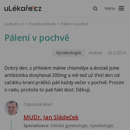
Menu
uLékaře.cz
Poradna lékaře
Pálení v pochvě
Pálení v pochvě
Gynekologie
Andrea
26.2.2014
Dobrý den, s přítelem máme chlamídye a dostali jsme
antibiotika doxyhexal 200mg a mě teď už třetí den od
začátku braní prášků pálí každy večer v pochvě. Prosím
o radu, protože to palí fakt dost. Děkuji.
Odpovídá lékař:
MUDr. Jan Sládeček
Specializace:
Dětská gynekologie, Gynekologie,