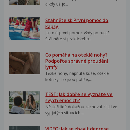
a kdy už je...
Stáhněte si: První pomoc do
kapsy
Jak mít první pomoc vždy po ruce?
Stáhněte si praktického...
Co pomáhá na oteklé nohy?
Podpořte správné proudění
lymfy
Těžké nohy, napnutá kůže, oteklé
kotníky. To jsou potíže,...
TEST: Jak dobře se vyznáte ve
svých emocích?
Někteří lidé dokážou zachovat klid i ve
vypjatých situacích....
VIDEO: Jak se zbavit deprese