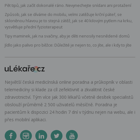
Pět tipů, jak začít dokonalé ráno. Nevynechejte snídani ani protažení
Způsob, jak se díváme do mobilu, velmi zatěžuje krční páteř, se
skloněnou hlavou je to stejná zátěž, jak se 40 kilovým pytlem na krku,
vysvětluje přední fyzioterapeut
Tipy maminek, jak na svačiny, aby je děti nenosily nesnědené domů
Jídlo jako palivo pro běžce: Důležité je nejen to, co jíte, ale i kdy to jíte
Největší česká medicínská online poradna a průkopník v oblasti
telemedicíny si klade za cíl zefektivnit a zkvalitnit české
zdravotnictví. Tým více jak 300 lékařů včetně desítek specialistů
obslouží průměrně 2 500 uživatelů měsíčně. Poradna je
pacientům k dispozici 24 hodin 7 dní v týdnu nejen na webu, ale i
přes mobilní aplikaci.