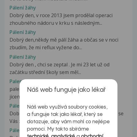
Pálení žáhy
Dobrý den, v roce 2013 jsem prodělal operaci
zhoubného nádoru v krku s následným...
Pálení žáhy
Dobrý den,někdy mě pálí žáha a občas se v noci
zbudím, že mi reflux vyžene do...
Pálení žáhy
Dobrý den , chci se zeptal . Je mi 23 let už od
začátku střední školy sem měl...
Paleni žahy
paleni jicnu Na jicnu mam 3 eroze a překrveny
Náš web funguje jako lékař
jicen,štavy se mi vraceji...
Pálení žáhy
Náš web využívá soubory cookies,
Dobrý den, pane doktore, doktorko. Chtěl bych se
a funguje tak jako lékař, který se
Vás zeptat a poprosit o radu....
dotazuje, aby vám mohl co nejlépe
pomoci. My takto sbíráme
Pálení žáhy
technické
,
analytické
a
obchodní