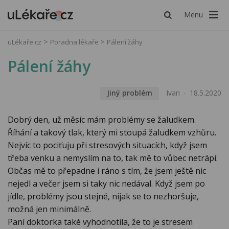
Menu
uLékaře.cz
Poradna lékaře
Pálení žáhy
Pálení žáhy
Jiný problém
Ivan
18.5.2020
Dobrý den, už měsíc mám problémy se žaludkem.
Říhání a takový tlak, který mi stoupá žaludkem vzhůru.
Nejvíc to pociťuju při stresových situacích, když jsem
třeba venku a nemyslím na to, tak mě to vůbec netrápí.
Občas mě to přepadne i ráno s tím, že jsem ještě nic
nejedl a večer jsem si taky nic nedával. Když jsem po
jídle, problémy jsou stejné, nijak se to nezhoršuje,
možná jen minimálně.
Paní doktorka také vyhodnotila, že to je stresem