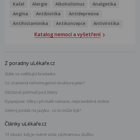
Kašel
Alergie
Alkoholismus
Analgetika
Angína
Antibiotika
Antidepresiva
Antihistaminika
Antikoncepce
Antivirotika
Katalog nemocí a vyšetření
Z poradny uLékaře.cz
Stále se zvětšující bradavka
Co znamená nehomogenní struktura jater?
Občasné píchnutí pod žebry
Dyspepsie: Větry i při malé námaze, nepravidelná stolice
Zelený povlak na jazyku - co to může být?
Články uLékaře.cz
13 situací, kdy je nutné volat záchrannou službu