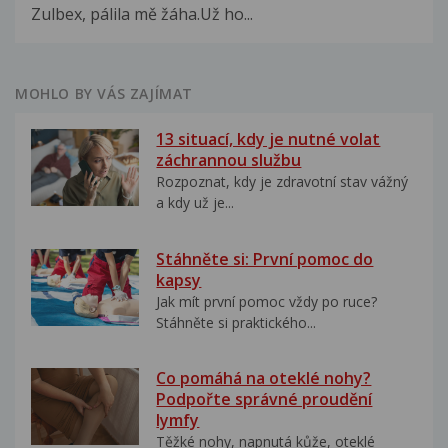
Zulbex, pálila mě žáha.Už ho...
MOHLO BY VÁS ZAJÍMAT
13 situací, kdy je nutné volat
záchrannou službu
Rozpoznat, kdy je zdravotní stav vážný
a kdy už je...
Stáhněte si: První pomoc do
kapsy
Jak mít první pomoc vždy po ruce?
Stáhněte si praktického...
Co pomáhá na oteklé nohy?
Podpořte správné proudění
lymfy
Těžké nohy, napnutá kůže, oteklé