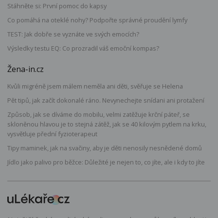
Stáhněte si: První pomoc do kapsy
Co pomáhá na oteklé nohy? Podpořte správné proudění lymfy
TEST: Jak dobře se vyznáte ve svých emocích?
Výsledky testu EQ: Co prozradil váš emoční kompas?
Žena-in.cz
Kvůli migréně jsem málem neměla ani děti, svěřuje se Helena
Pět tipů, jak začít dokonalé ráno. Nevynechejte snídani ani protažení
Způsob, jak se díváme do mobilu, velmi zatěžuje krční páteř, se
skloněnou hlavou je to stejná zátěž, jak se 40 kilovým pytlem na krku,
vysvětluje přední fyzioterapeut
Tipy maminek, jak na svačiny, aby je děti nenosily nesnědené domů
Jídlo jako palivo pro běžce: Důležité je nejen to, co jíte, ale i kdy to jíte