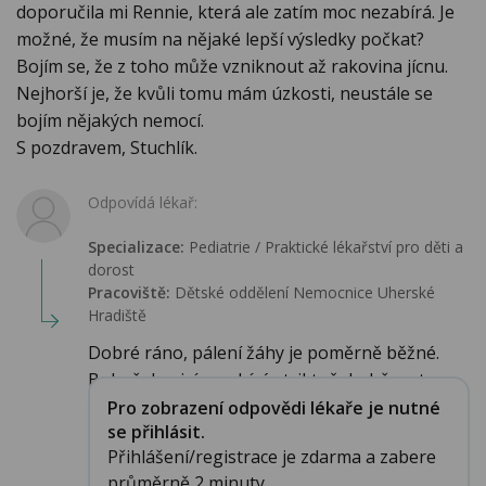
doporučila mi Rennie, která ale zatím moc nezabírá. Je
možné, že musím na nějaké lepší výsledky počkat?
Bojím se, že z toho může vzniknout až rakovina jícnu.
Nejhorší je, že kvůli tomu mám úzkosti, neustále se
bojím nějakých nemocí.
S pozdravem, Stuchlík.
Odpovídá lékař:
Specializace:
Pediatrie / Praktické lékařství pro děti a
dorost
Pracoviště:
Dětské oddělení Nemocnice Uherské
Hradiště
Dobré ráno, pálení žáhy je poměrně běžné.
Bohužel nejvíce zabírá striktně dodržovat...
Pro zobrazení odpovědi lékaře je nutné
se přihlásit.
Přihlášení/registrace je zdarma a zabere
průměrně 2 minuty.