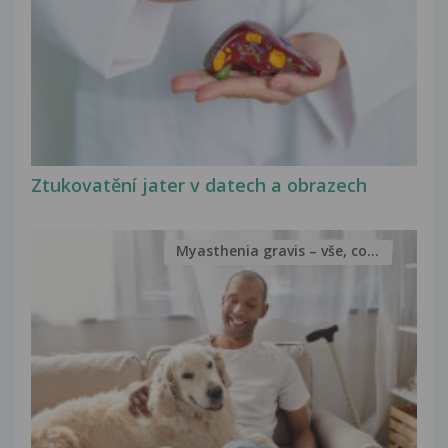
Ztukovatění jater v datech a obrazech
Myasthenia gravis – vše, co...