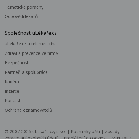
Tematické poradny
Odpovědi lékařů
Společnost uLékaře.cz
uLékaře.cz a telemedicína
Zdraví a prevence ve firmě
Bezpečnost
Partneři a spolupráce
Kariéra
Inzerce
Kontakt
Ochrana oznamovatelů
© 2007-2026
uLékaře.cz, s.r.o.
|
Podmínky užití
|
Zásady
zpracování osobních údajů
|
Prohlášení o cookies
| ISSN 1802-