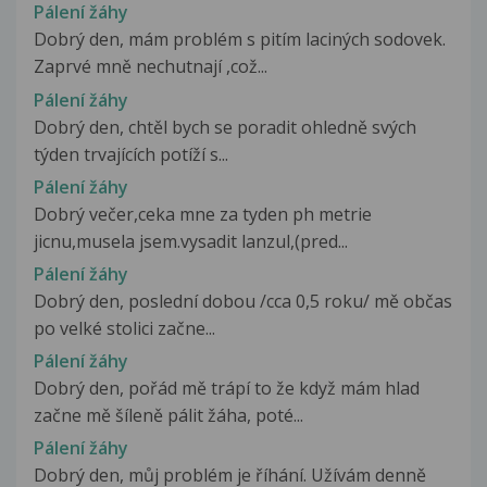
Pálení žáhy
Dobrý den, mám problém s pitím laciných sodovek.
Zaprvé mně nechutnají ,což...
Pálení žáhy
Dobrý den, chtěl bych se poradit ohledně svých
týden trvajících potíží s...
Pálení žáhy
Dobrý večer,ceka mne za tyden ph metrie
jicnu,musela jsem.vysadit lanzul,(pred...
Pálení žáhy
Dobrý den, poslední dobou /cca 0,5 roku/ mě občas
po velké stolici začne...
Pálení žáhy
Dobrý den, pořád mě trápí to že když mám hlad
začne mě šíleně pálit žáha, poté...
Pálení žáhy
Dobrý den, můj problém je říhání. Užívám denně