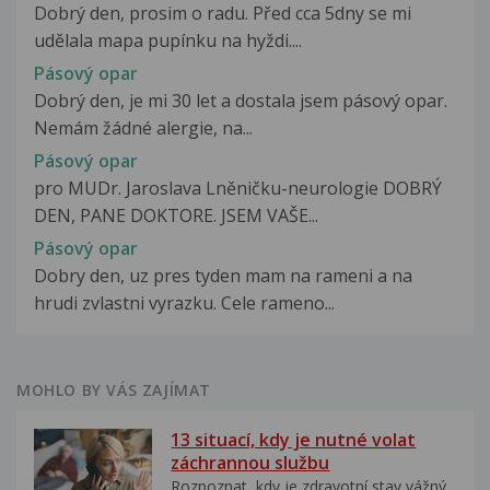
Dobrý den, prosim o radu. Před cca 5dny se mi
udělala mapa pupínku na hyždi....
Pásový opar
Dobrý den, je mi 30 let a dostala jsem pásový opar.
Nemám žádné alergie, na...
Pásový opar
pro MUDr. Jaroslava Lněničku-neurologie DOBRÝ
DEN, PANE DOKTORE. JSEM VAŠE...
Pásový opar
Dobry den, uz pres tyden mam na rameni a na
hrudi zvlastni vyrazku. Cele rameno...
MOHLO BY VÁS ZAJÍMAT
13 situací, kdy je nutné volat
záchrannou službu
Rozpoznat, kdy je zdravotní stav vážný