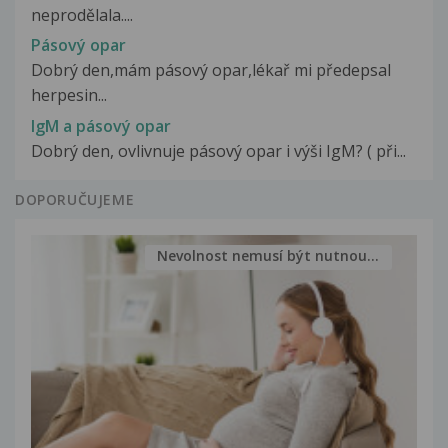
neprodělala....
Pásový opar
Dobrý den,mám pásový opar,lékař mi předepsal
herpesin...
IgM a pásový opar
Dobrý den, ovlivnuje pásový opar i výši IgM? ( při...
DOPORUČUJEME
Nevolnost nemusí být nutnou...