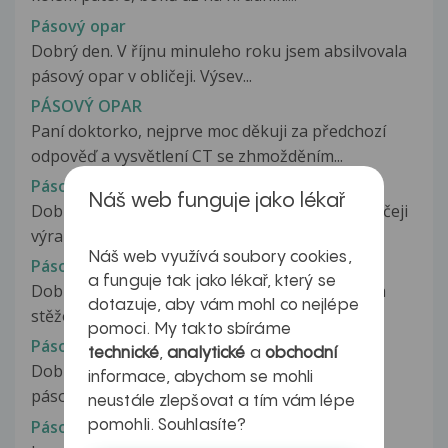
Pásový opar
Dobrý den. V říjnu minuleho roku jsem absilvovala
pásový opar v obličeji. Výsev...
PÁSOVÝ OPAR
Paní doktorko, nejprve moc děkuji za předchozí
odpověď a vysvětlení CT se zhmožděním...
Pásový opar
Náš web funguje jako lékař
Dobrý den mám pásový opar už 3nedeli na obličeji
výrazně na čele to mám ještě...
Náš web využívá soubory cookies,
Pásový opar
a funguje tak jako lékař, který se
Dobrý den, toto úterý jsem byla s kamarádem a
dotazuje, aby vám mohl co nejlépe
stěžoval si, že ho něco bolí...
pomoci. My takto sbíráme
Pásový opar
technické
,
analytické
a
obchodní
Dobrý den, mojí mamince je 70 let a prodělala
informace, abychom se mohli
pásový opar, který měla v pravé...
neustále zlepšovat a tím vám lépe
Pásový opar
pomohli. Souhlasíte?