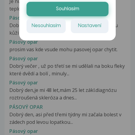
Je nutné léčit pásový opar na hrudníku? Kromě
teploty a bolesti žádné optíže...
Souhlasím
Pásový opar
Dobrý den, přítel má již několik dní velmi citlivou
Nesouhlasím
Nastavení
kůži na pravé straně...
Pásový opar
prosim vas kde vsude mohu pasovej opar chytit.
Pásový opar
Dobrý večer , už po třetí se mi udělali na boku fleky
které dvědí a bolí , minuly...
Pásový opar
Dobrý den,je mi 48 let,mám 25 let zákl.diagnózu
roztroušená skleróza a dnes...
PÁSOVÝ OPAR
Dobrý den, asi před třemi týdny mi začala bolest v
zádech pod levou lopatkou...
Pásový opar