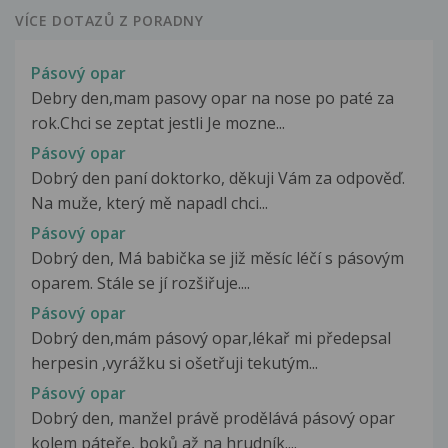
VÍCE DOTAZŮ Z PORADNY
Pásový opar
Debry den,mam pasovy opar na nose po paté za
rok.Chci se zeptat jestli Je mozne...
Pásový opar
Dobrý den paní doktorko, děkuji Vám za odpověď.
Na muže, který mě napadl chci...
Pásový opar
Dobrý den, Má babička se již měsíc léčí s pásovým
oparem. Stále se jí rozšiřuje....
Pásový opar
Dobrý den,mám pásový opar,lékař mi předepsal
herpesin ,vyrážku si ošetřuji tekutým...
Pásový opar
Dobrý den, manžel právě prodělává pásový opar
kolem páteře, boků až na hrudník....