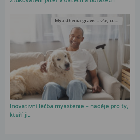
Ztukovatění jater v datech a obrazech
Myasthenia gravis – vše, co...
Inovativní léčba myastenie – naděje pro ty,
kteří ji...