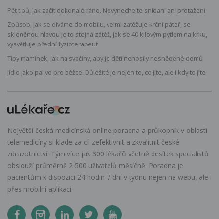
Pět tipů, jak začít dokonalé ráno. Nevynechejte snídani ani protažení
Způsob, jak se díváme do mobilu, velmi zatěžuje krční páteř, se
skloněnou hlavou je to stejná zátěž, jak se 40 kilovým pytlem na krku,
vysvětluje přední fyzioterapeut
Tipy maminek, jak na svačiny, aby je děti nenosily nesnědené domů
Jídlo jako palivo pro běžce: Důležité je nejen to, co jíte, ale i kdy to jíte
Největší česká medicínská online poradna a průkopník v oblasti
telemedicíny si klade za cíl zefektivnit a zkvalitnit české
zdravotnictví. Tým více jak 300 lékařů včetně desítek specialistů
obslouží průměrně 2 500 uživatelů měsíčně. Poradna je
pacientům k dispozici 24 hodin 7 dní v týdnu nejen na webu, ale i
přes mobilní aplikaci.