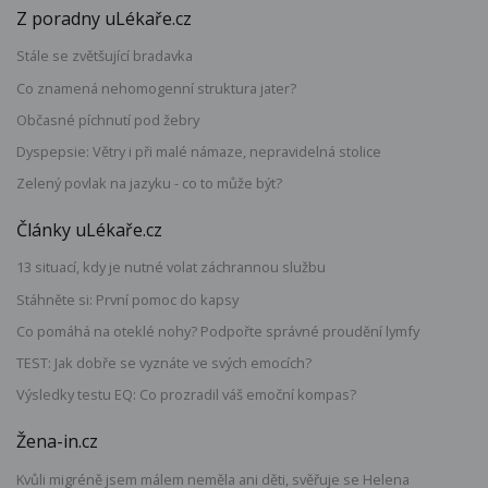
Z poradny uLékaře.cz
Stále se zvětšující bradavka
Co znamená nehomogenní struktura jater?
Občasné píchnutí pod žebry
Dyspepsie: Větry i při malé námaze, nepravidelná stolice
Zelený povlak na jazyku - co to může být?
Články uLékaře.cz
13 situací, kdy je nutné volat záchrannou službu
Stáhněte si: První pomoc do kapsy
Co pomáhá na oteklé nohy? Podpořte správné proudění lymfy
TEST: Jak dobře se vyznáte ve svých emocích?
Výsledky testu EQ: Co prozradil váš emoční kompas?
Žena-in.cz
Kvůli migréně jsem málem neměla ani děti, svěřuje se Helena