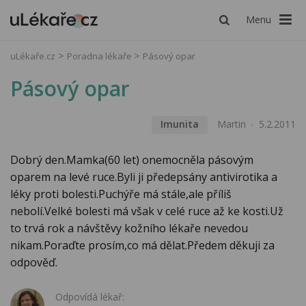
Menu
uLékaře.cz
Poradna lékaře
Pásový opar
Pásový opar
Imunita
Martin
5.2.2011
Dobrý den.Mamka(60 let) onemocněla pásovým
oparem na levé ruce.Byli ji předepsány antivirotika a
léky proti bolesti.Puchýře má stále,ale příliš
nebolí.Velké bolesti má však v celé ruce až ke kosti.Už
to trvá rok a návštěvy kožního lékaře nevedou
nikam.Poraďte prosím,co má dělat.Předem děkuji za
odpověď.
Odpovídá lékař: