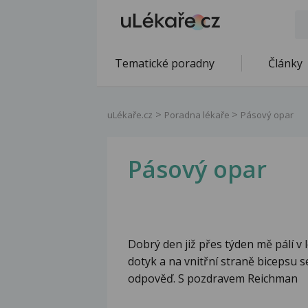
Tematické poradny
Články
uLékaře.cz
Poradna lékaře
Pásový opar
Pásový opar
Dobrý den již přes týden mě pálí v 
dotyk a na vnitřní straně bicepsu se
odpověď. S pozdravem Reichman