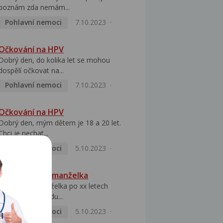
poznám zda nemám...
Pohlavní nemoci
7.10.2023
Očkování na HPV
Dobrý den, do kolika let se mohou
dospělí očkovat na...
Pohlavní nemoci
7.10.2023
Očkování na HPV
Dobrý den, mým dětem je 18 a 20 let.
Chci je nechat...
Pohlavní nemoci
5.10.2023
HPV pozitivní manželka
Dobrý den, manželka po xx letech
přivezla z Východu...
Pohlavní nemoci
5.10.2023