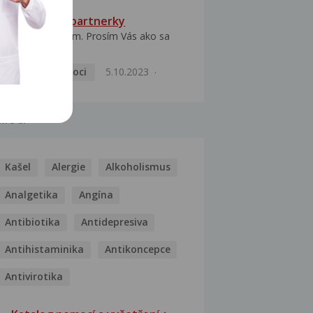
HPV typ 52 u partnerky
Dobrý deň prajem. Prosím Vás ako sa
dá vyliečiť vírus...
Pohlavní nemoci
5.10.2023
MOCI
Kašel
Alergie
Alkoholismus
Analgetika
Angína
Antibiotika
Antidepresiva
Antihistaminika
Antikoncepce
Antivirotika