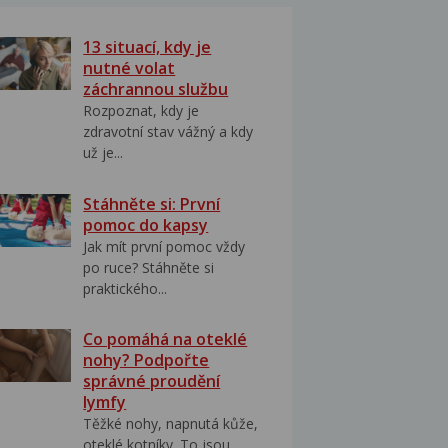
13 situací, kdy je
nutné volat
záchrannou službu
Rozpoznat, kdy je
zdravotní stav vážný a kdy
už je...
Stáhněte si: První
pomoc do kapsy
Jak mít první pomoc vždy
po ruce? Stáhněte si
praktického...
Co pomáhá na oteklé
nohy? Podpořte
správné proudění
lymfy
Těžké nohy, napnutá kůže,
oteklé kotníky. To jsou