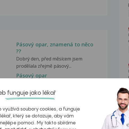
Pásový opar, znamená to něco
??
Dobrý den, před měsícem jsem
prodělala zřejmě pásový...
Pásový opar
í
Dobrý den. Mám čtyřměsíční dceru.
Neštovice ještě neprodělala....
b funguje jako lékař
IgM a pásový opar
 mi
Dobrý den, ovlivnuje pásový opar i
 využívá soubory cookies, a funguje
výši IgM? ( při...
 lékař, který se dotazuje, aby vám
 nejlépe pomoci. My takto sbíráme