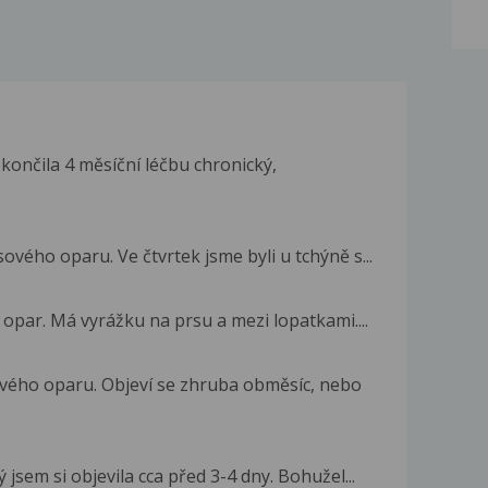
ončila 4 měsíční léčbu chronický,
ého oparu. Ve čtvrtek jsme byli u tchýně s...
opar. Má vyrážku na prsu a mezi lopatkami....
vého oparu. Objeví se zhruba obměsíc, nebo
sem si objevila cca před 3-4 dny. Bohužel...