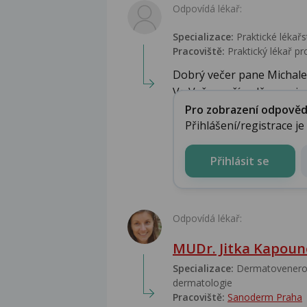
Odpovídá lékař:
Specializace:
Praktické lékařs
Pracoviště:
Praktický lékař pr
Dobrý večer pane Michale
Ve Vašem případě se nejs
Pro zobrazení odpovědi 
Přihlášení/registrace j
Přihlásit se
Odpovídá lékař:
MUDr. Jitka Kapou
Specializace:
Dermatovenerolo
dermatologie
Pracoviště:
Sanoderm Praha