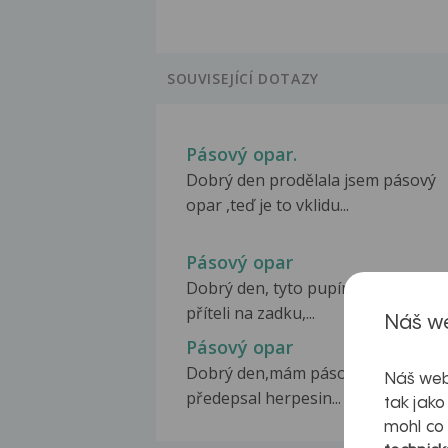
SOUVISEJÍCÍ DOTAZY
Pásový opar.
Dobrý den prodělala jsem pásový
opar ,teď je to vklidu...
Pásový opar
Dobrý den, tyto pupínky se objevuj
příteli na zadku,...
Náš we
Pásový opar
Dobrý den,mám pásový opar,lékař
Náš web
předepsal herpesin...
tak jako
mohl co