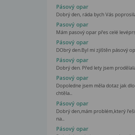
Pásový opar
Dobrý den, ráda bych Vás poprosila 
Pasový opar
Mám pasový opar přes celé levéprs
Pásový opar
DObrý den.Byl mi zjištěn pásový opa
Pásový opar
Dobrý den. Před lety jsem prodělala
Pasový opar
Dopoledne jsem měla dotaz jak dlou
chtěla...
Pásový opar
Dobrý den,mám problém,který řeší
na...
Pásový opar