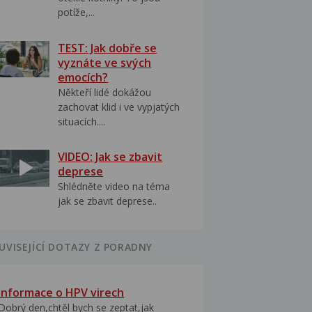
potíže,...
TEST: Jak dobře se
vyznáte ve svých
emocích?
Někteří lidé dokážou
zachovat klid i ve vypjatých
situacích....
VIDEO: Jak se zbavit
deprese
Shlédněte video na téma
jak se zbavit deprese..
UVISEJÍCÍ DOTAZY Z PORADNY
Informace o HPV virech
Dobrý den,chtěl bych se zeptat,jak