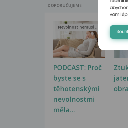
technick
DOPORUČUJEME
abychom
vám lép
Nevolnost nemusí být nutnou...
Jak 
Souh
PODCAST: Proč
Ztu
byste se s
jate
těhotenskými
obr
nevolnostmi
měla...