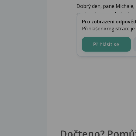
Dobrý den, pane Michale, 
o pásový opar - drobné pu.
Pro zobrazení odpovědi 
Přihlášení/registrace j
Přihlásit se
Dočteno? Pomů