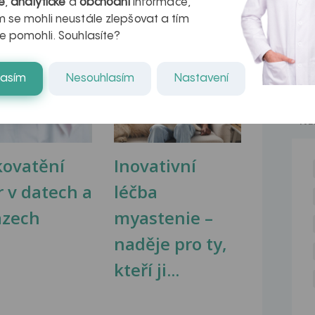
é
,
analytické
a
obchodní
informace,
 se mohli neustále zlepšovat a tím
e pomohli. Souhlasíte?
na zdravá játra?
Myasthenia gravis – vše, co...
lasím
Nesouhlasím
Nastavení
NE
kovatění
Inovativní
r v datech a
léčba
azech
myastenie –
naděje pro ty,
kteří ji...