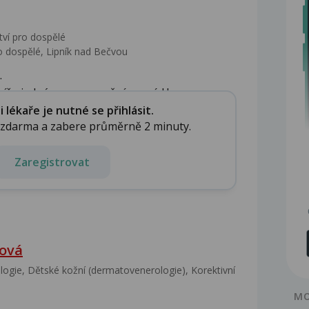
tví pro dospělé
o dospělé, Lipník nad Bečvou
.
píše jedná o onemocnění zvané Herpes...
lékaře je nutné se přihlásit.
e zdarma a zabere průměrně 2 minuty.
Zaregistrovat
nová
gie, Dětské kožní (dermatovenerologie), Korektivní
MO