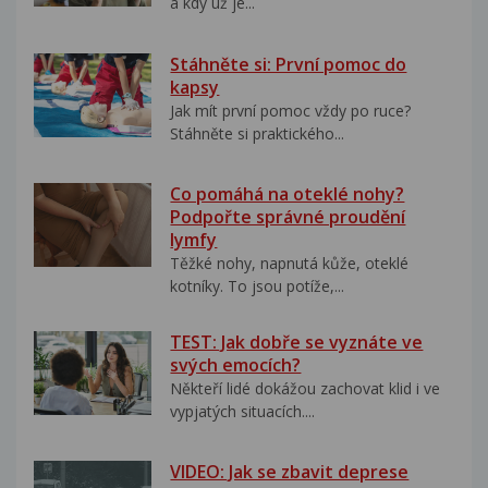
a kdy už je...
Stáhněte si: První pomoc do
kapsy
Jak mít první pomoc vždy po ruce?
Stáhněte si praktického...
Co pomáhá na oteklé nohy?
Podpořte správné proudění
lymfy
Těžké nohy, napnutá kůže, oteklé
kotníky. To jsou potíže,...
TEST: Jak dobře se vyznáte ve
svých emocích?
Někteří lidé dokážou zachovat klid i ve
vypjatých situacích....
VIDEO: Jak se zbavit deprese