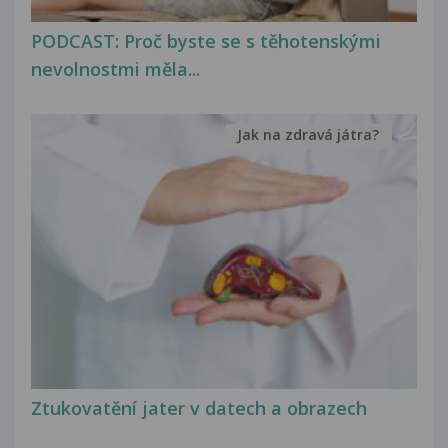
PODCAST: Proč byste se s těhotenskými
nevolnostmi měla...
Jak na zdravá játra?
Ztukovatění jater v datech a obrazech