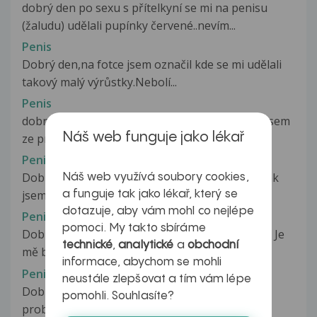
dobrý den po sexu s přítelkyní se mi na penisu
(žaludu) udělali pupínky červené..nevím...
Penis
Dobrý den,na fotce jsem označil kde se mi udělali
takový malý výrůstky.Nebolí...
Penis
dobrý den mam takový stydlivý problem zjistil jsem
Náš web funguje jako lékař
ze pri sexu me boli nevim...
Penis
Dobrý den, posílám vám fotkuk tomu tématu jak
Náš web využívá soubory cookies,
jsem psal nedavno. " Dobrý...
a funguje tak jako lékař, který se
dotazuje, aby vám mohl co nejlépe
Penis
pomoci. My takto sbíráme
Dobrý večer, mám asi problém ohledně penisu. Je
technické
,
analytické
a
obchodní
mě blbý psát něco takového,...
informace, abychom se mohli
Penis
neustále zlepšovat a tím vám lépe
Dobry den, prosim o radu uz asi pul roku mam
pomohli. Souhlasíte?
problem s předložkou fimoza snažím...