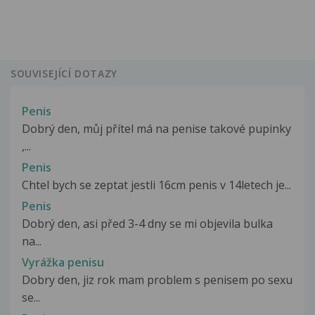
SOUVISEJÍCÍ DOTAZY
Penis
Dobrý den, můj přítel má na penise takové pupinky
,...
Penis
Chtel bych se zeptat jestli 16cm penis v 14letech je...
Penis
Dobrý den, asi před 3-4 dny se mi objevila bulka
na...
Vyrážka penisu
Dobry den, jiz rok mam problem s penisem po sexu
se...