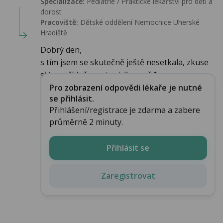
Specializace:
Pediatrie / Praktické lékařství pro děti a
dorost
Pracoviště:
Dětské oddělení Nemocnice Uherské
Hradiště
Dobrý den,
s tím jsem se skutečně ještě nesetkala, zkuse
si to pořídně omyt mýdlem a ř�...
Pro zobrazení odpovědi lékaře je nutné
se přihlásit.
Přihlášení/registrace je zdarma a zabere
průměrně 2 minuty.
Přihlásit se
Zaregistrovat