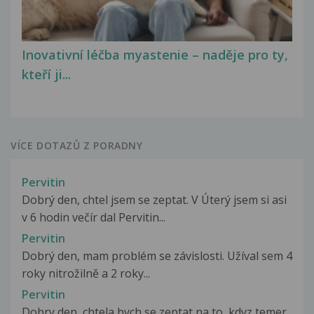
Inovativní léčba myastenie – naděje pro ty,
kteří ji...
VÍCE DOTAZŮ Z PORADNY
Pervitin
Dobrý den, chtel jsem se zeptat. V Úterý jsem si asi
v 6 hodin večír dal Pervitin...
Pervitin
Dobrý den, mam problém se závislosti. Užíval sem 4
roky nitrožilně a 2 roky...
Pervitin
Dobry den, chtela bych se zeptat na to, kdyz temer