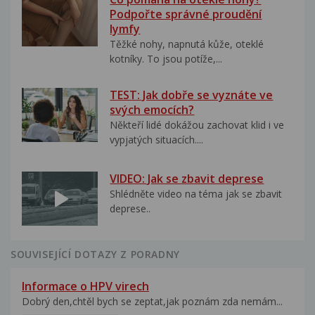
Podpořte správné proudění
lymfy
Těžké nohy, napnutá kůže, oteklé
kotníky. To jsou potíže,...
TEST: Jak dobře se vyznáte ve
svých emocích?
Někteří lidé dokážou zachovat klid i ve
vypjatých situacích....
VIDEO: Jak se zbavit deprese
Shlédněte video na téma jak se zbavit
deprese..
SOUVISEJÍCÍ DOTAZY Z PORADNY
Informace o HPV virech
Dobrý den,chtěl bych se zeptat,jak poznám zda nemám...