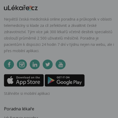
Největší česká medicínská online poradna a průkopník v oblasti
telemedicíny si klade za cíl zefektivnit a zkvalitnit české
zdravotnictví. Tým více jak 300 lékařů včetně desítek specialistů
obslouží průměrně 2 500 uživatelů měsíčně. Poradna je
pacientům k dispozici 24 hodin 7 dní v týdnu nejen na webu, ale i
přes mobilní aplikaci.
Stáhněte si mobilní aplikaci
Poradna lékaře
Jak funguje poradna