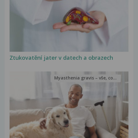
Ztukovatění jater v datech a obrazech
Myasthenia gravis – vše, co...