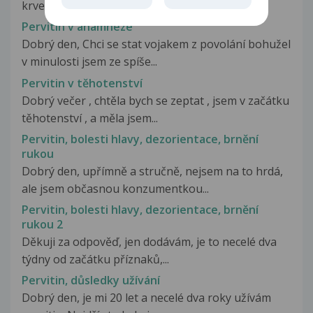
krve a moči do vojenské nemocnice,...
Pervitin v anamnéze
Dobrý den, Chci se stat vojakem z povolání bohužel
v minulosti jsem ze spíše...
Pervitin v těhotenství
Dobrý večer , chtěla bych se zeptat , jsem v začátku
těhotenství , a měla jsem...
Pervitin, bolesti hlavy, dezorientace, brnění
rukou
Dobrý den, upřímně a stručně, nejsem na to hrdá,
ale jsem občasnou konzumentkou...
Pervitin, bolesti hlavy, dezorientace, brnění
rukou 2
Děkuji za odpověď, jen dodávám, je to necelé dva
týdny od začátku příznaků,...
Pervitin, důsledky užívání
Dobrý den, je mi 20 let a necelé dva roky užívám