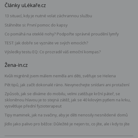
Články uLékaře.cz
13 situací, kdy je nutné volat záchrannou službu
Stáhněte si: První pomoc do kapsy
Co pomáhá na oteklé nohy? Podpořte správné proudění lymfy
TEST: Jak dobře se vyznáte ve svých emocích?
Výsledky testu EQ: Co prozradil váš emoční kompas?
Žena-in.cz
Kvůli migréně jsem málem neměla ani děti, svěřuje se Helena
Pět tipů, jak začít dokonalé ráno. Nevynechejte snídani ani protažení
Způsob, jak se díváme do mobilu, velmi zatěžuje krční páteř, se
skloněnou hlavou je to stejná zátěž, jak se 40 kilovým pytlem na krku,
vysvětluje přední fyzioterapeut
Tipy maminek, jak na svačiny, aby je děti nenosily nesnědené domů
Jídlo jako palivo pro běžce: Důležité je nejen to, co jíte, ale i kdy to jíte