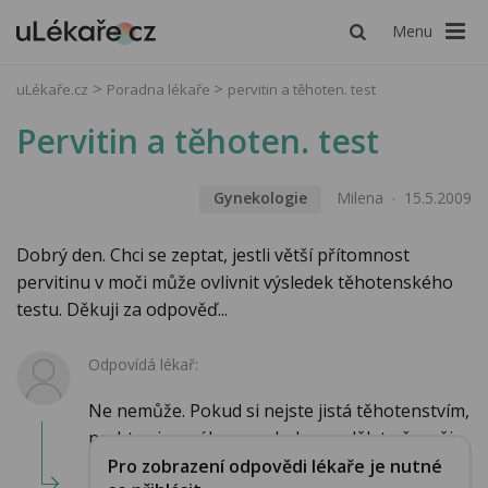
Menu
uLékaře.cz
Poradna lékaře
pervitin a těhoten. test
Pervitin a těhoten. test
Gynekologie
Milena
15.5.2009
Dobrý den. Chci se zeptat, jestli větší přítomnost
pervitinu v moči může ovlivnit výsledek těhotenského
testu. Děkuji za odpověď...
Odpovídá lékař:
Ne nemůže. Pokud si nejste jistá těhotenstvím,
nechte si u svého gynekologa udělat přesněj...
Pro zobrazení odpovědi lékaře je nutné