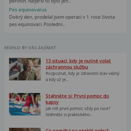
pervitin. Nejdřív to bylo jen...
Pes equinovarus
Dobrý den, prodelal jsem operaci v 1. roce života
pes equinovari. Poslední...
MOHLO BY VÁS ZAJÍMAT
13 situací, kdy je nutné volat
záchrannou službu
Rozpoznat, kdy je zdravotní stav vážný
a kdy už je...
Stáhněte si: První pomoc do
kapsy
Jak mít první pomoc vždy po ruce?
Stáhněte si praktického...
Co pomáhá na oteklé nohy?