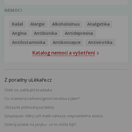
NEMOCI
Kašel
Alergie
Alkoholismus
Analgetika
Angína
Antibiotika
Antidepresiva
Antihistaminika
Antikoncepce
Antivirotika
Katalog nemocí a vyšetření
Z poradny uLékaře.cz
Stále se zvětšující bradavka
Co znamená nehomogenní struktura jater?
Občasné píchnutí pod žebry
Dyspepsie: Větry i při malé námaze, nepravidelná stolice
Zelený povlak na jazyku - co to může být?