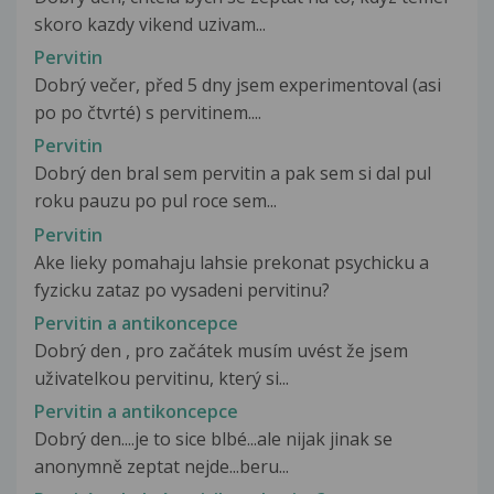
skoro kazdy vikend uzivam...
Pervitin
Dobrý večer, před 5 dny jsem experimentoval (asi
po po čtvrté) s pervitinem....
Pervitin
Dobrý den bral sem pervitin a pak sem si dal pul
roku pauzu po pul roce sem...
Pervitin
Ake lieky pomahaju lahsie prekonat psychicku a
fyzicku zataz po vysadeni pervitinu?
Pervitin a antikoncepce
Dobrý den , pro začátek musím uvést že jsem
uživatelkou pervitinu, který si...
Pervitin a antikoncepce
Dobrý den....je to sice blbé...ale nijak jinak se
anonymně zeptat nejde...beru...