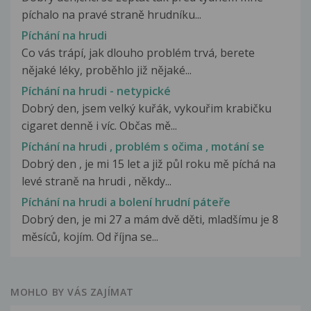
píchalo na pravé straně hrudníku...
Píchání na hrudi
Co vás trápí, jak dlouho problém trvá, berete
nějaké léky, proběhlo již nějaké...
Píchání na hrudi - netypické
Dobrý den, jsem velký kuřák, vykouřim krabičku
cigaret denně i víc. Občas mě...
Píchání na hrudi , problém s očima , motání se
Dobrý den , je mi 15 let a již půl roku mě píchá na
levé straně na hrudi , někdy...
Píchání na hrudi a bolení hrudní páteře
Dobrý den, je mi 27 a mám dvě děti, mladšímu je 8
měsíců, kojím. Od října se...
MOHLO BY VÁS ZAJÍMAT