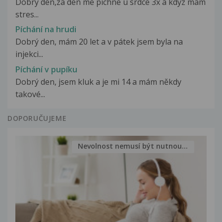
Dobry den,za den me pichne u srdce 3x a kdyz mam
stres...
Píchání na hrudi
Dobrý den, mám 20 let a v pátek jsem byla na
injekci...
Píchání v pupíku
Dobrý den, jsem kluk a je mi 14 a mám někdy
takové...
DOPORUČUJEME
Nevolnost nemusí být nutnou...