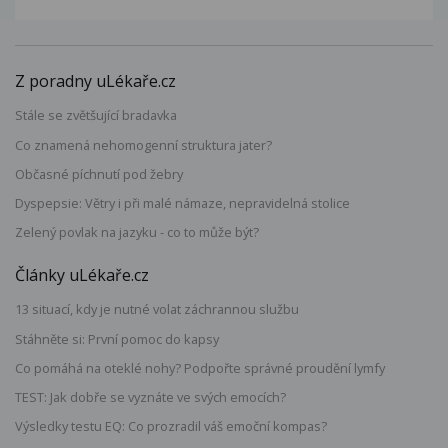
Z poradny uLékaře.cz
Stále se zvětšující bradavka
Co znamená nehomogenní struktura jater?
Občasné píchnutí pod žebry
Dyspepsie: Větry i při malé námaze, nepravidelná stolice
Zelený povlak na jazyku - co to může být?
Články uLékaře.cz
13 situací, kdy je nutné volat záchrannou službu
Stáhněte si: První pomoc do kapsy
Co pomáhá na oteklé nohy? Podpořte správné proudění lymfy
TEST: Jak dobře se vyznáte ve svých emocích?
Výsledky testu EQ: Co prozradil váš emoční kompas?