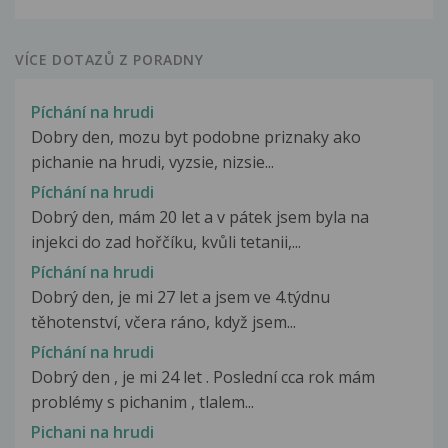
VÍCE DOTAZŮ Z PORADNY
Píchání na hrudi
Dobry den, mozu byt podobne priznaky ako
pichanie na hrudi, vyzsie, nizsie...
Píchání na hrudi
Dobrý den, mám 20 let a v pátek jsem byla na
injekci do zad hořčíku, kvůli tetanii,...
Píchání na hrudi
Dobrý den, je mi 27 let a jsem ve 4.týdnu
těhotenství, včera ráno, když jsem...
Píchání na hrudi
Dobrý den , je mi 24 let . Poslední cca rok mám
problémy s pichanim , tlalem...
Pichani na hrudi