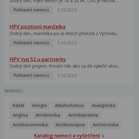
Dobrý den, mým dětem je 18 a 20 let. Chci je nechat...
Pohlavní nemoci
5.10.2023
HPV pozitivní manželka
Dobrý den, manželka po xx letech přivezla z Východu...
Pohlavní nemoci
5.10.2023
HPV typ 52 u partnerky
Dobrý deň prajem. Prosím Vás ako sa dá vyliečiť vírus...
Pohlavní nemoci
5.10.2023
NEMOCI
Kašel
Alergie
Alkoholismus
Analgetika
Angína
Antibiotika
Antidepresiva
Antihistaminika
Antikoncepce
Antivirotika
Katalog nemocí a vyšetření