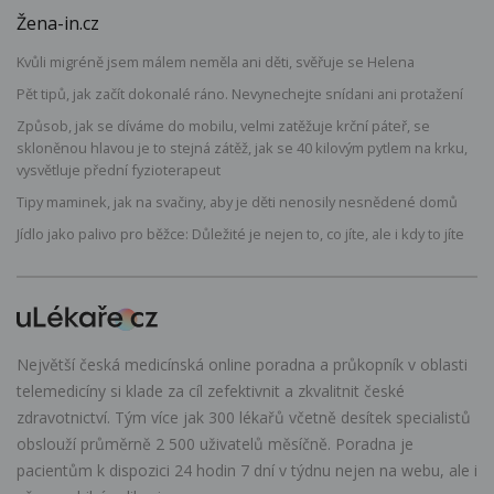
Žena-in.cz
Kvůli migréně jsem málem neměla ani děti, svěřuje se Helena
Pět tipů, jak začít dokonalé ráno. Nevynechejte snídani ani protažení
Způsob, jak se díváme do mobilu, velmi zatěžuje krční páteř, se
skloněnou hlavou je to stejná zátěž, jak se 40 kilovým pytlem na krku,
vysvětluje přední fyzioterapeut
Tipy maminek, jak na svačiny, aby je děti nenosily nesnědené domů
Jídlo jako palivo pro běžce: Důležité je nejen to, co jíte, ale i kdy to jíte
Největší česká medicínská online poradna a průkopník v oblasti
telemedicíny si klade za cíl zefektivnit a zkvalitnit české
zdravotnictví. Tým více jak 300 lékařů včetně desítek specialistů
obslouží průměrně 2 500 uživatelů měsíčně. Poradna je
pacientům k dispozici 24 hodin 7 dní v týdnu nejen na webu, ale i