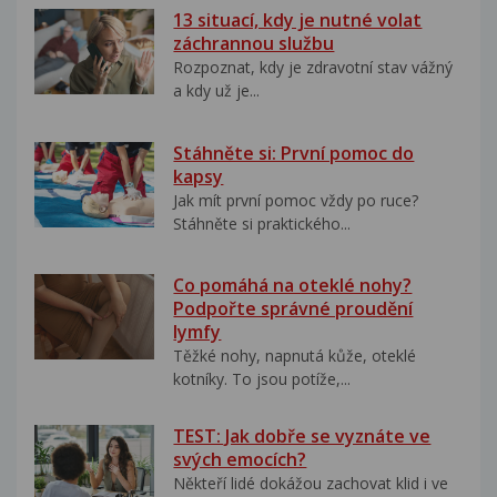
13 situací, kdy je nutné volat
záchrannou službu
Rozpoznat, kdy je zdravotní stav vážný
a kdy už je...
Stáhněte si: První pomoc do
kapsy
Jak mít první pomoc vždy po ruce?
Stáhněte si praktického...
Co pomáhá na oteklé nohy?
Podpořte správné proudění
lymfy
Těžké nohy, napnutá kůže, oteklé
kotníky. To jsou potíže,...
TEST: Jak dobře se vyznáte ve
svých emocích?
Někteří lidé dokážou zachovat klid i ve