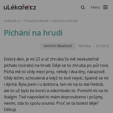
Menu
uLékaře.cz
Poradna lékaře
píchání na hrudi
Píchání na hrudi
Vnitřní lékařství
Monika
3.9.2012
Dobrý den, je mi 22 a už zhruba 5x mě neskutečně
píchalo (svíralo) na hrudi. Děje se to zhruba po půl roce.
Píchá mě to vždy mezi prsy, někdy i dva dny, nárazově.
Vždy ležím, schoulená a když to bolí nejvíc, špatně se mi
i dýchá. Byla jsem i u doktora, ten mi na to dal Helicid,
ale to už bylo ke konci a odeznívalo to. Pomohl mi na to
Ibalgin. Ted naposled to mám doprovázeno i průjmy,
nevím, zda to spolu souvisí. Proč se ta bolest děje?
Děkuji