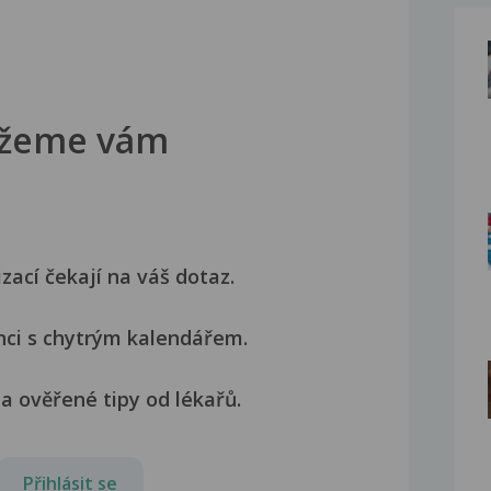
žeme vám
izací čekají na váš dotaz.
nci s chytrým kalendářem.
a ověřené tipy od lékařů.
Přihlásit se