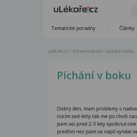
Tematické poradny
Články
uLékaře.cz
Poradna lékaře
píchání v boku
Píchání v boku
Dobry den, mam problemy s nadvah
cvicim sed-lehy tak me po chvili z
jsem asi pred 2-3 lety spolknul cele
predtim nez jsem se napil vyndal n