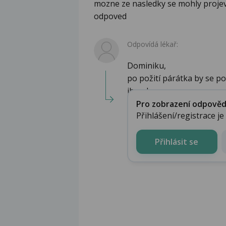
mozne ze nasledky se mohly projevit
odpoved
Odpovídá lékař:
Dominiku,
po požití párátka by se po
ihned a z...
Pro zobrazení odpovědi 
Přihlášení/registrace j
Přihlásit se