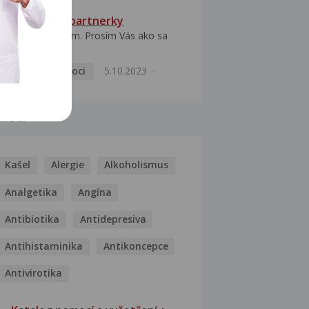
HPV typ 52 u partnerky
Dobrý deň prajem. Prosím Vás ako sa
dá vyliečiť vírus...
Pohlavní nemoci
5.10.2023
MOCI
Kašel
Alergie
Alkoholismus
Analgetika
Angína
Antibiotika
Antidepresiva
Antihistaminika
Antikoncepce
Antivirotika