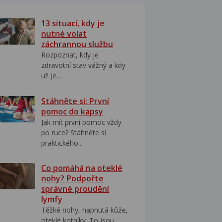
13 situací, kdy je
nutné volat
záchrannou službu
Rozpoznat, kdy je
zdravotní stav vážný a kdy
už je...
Stáhněte si: První
pomoc do kapsy
Jak mít první pomoc vždy
po ruce? Stáhněte si
praktického...
Co pomáhá na oteklé
nohy? Podpořte
správné proudění
lymfy
Těžké nohy, napnutá kůže,
oteklé kotníky. To jsou