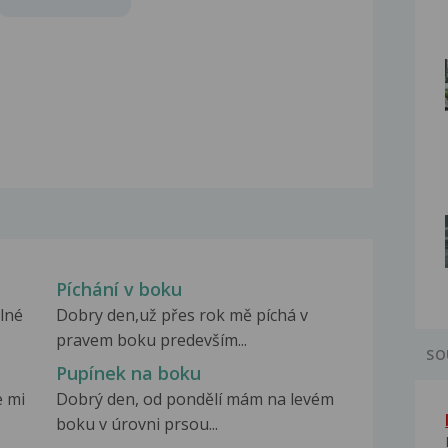
Píchání v boku
ilné
Dobry den,už přes rok mě píchá v
pravem boku predevším...
SO
Pupínek na boku
e mi
Dobrý den, od pondělí mám na levém
boku v úrovni prsou...