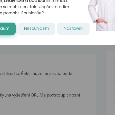
é
,
analytické
a
obchodní
informace,
naděje pro ty,
 se mohli neustále zlepšovat a tím
e pomohli. Souhlasíte?
kteří ji...
lasím
Nesouhlasím
Nastavení
NE
chli ucho. Řekli mi, že mi z ucha bude
ky ,na vyšetření ORL.Má podstoupit nosní