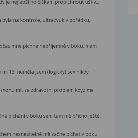
y je nejlepší holčičkám propíchnout uši-v...
í
m byla na kontrole, ultrazvuk v pořádku,
 Občas mne píchne nepříjemně v boku, mám
 mi 13, neměla jsem (logicky) sex nikdy...
o mohu mit za zdravotni problem kdyz me
ilné píchání v boku sem tam mě břicho ještě...
chem nesnesitelně mě začne píchat v boku,