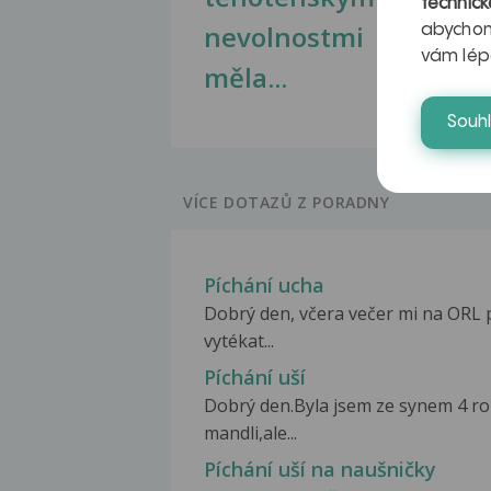
technick
nevolnostmi
abychom
vám lép
měla...
Souh
VÍCE DOTAZŮ Z PORADNY
Píchání ucha
Dobrý den, včera večer mi na ORL pí
vytékat...
Píchání uší
Dobrý den.Byla jsem ze synem 4 ro
mandli,ale...
Píchání uší na naušničky