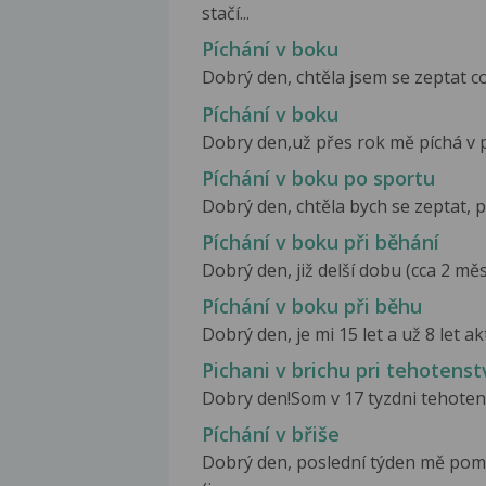
stačí...
Píchání v boku
Dobrý den, chtěla jsem se zeptat c
Píchání v boku
Dobry den,už přes rok mě píchá v p
Píchání v boku po sportu
Dobrý den, chtěla bych se zeptat, p
Píchání v boku při běhání
Dobrý den, již delší dobu (cca 2 měs
Píchání v boku při běhu
Dobrý den, je mi 15 let a už 8 let a
Pichani v brichu pri tehotenst
Dobry den!Som v 17 tyzdni tehotens
Píchání v břiše
Dobrý den, poslední týden mě pom