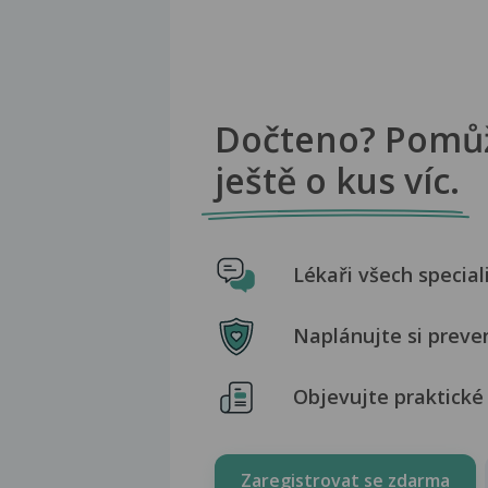
Dočteno? Pomů
ještě o kus víc.
Lékaři všech special
Naplánujte si preve
Objevujte praktické 
Zaregistrovat se zdarma