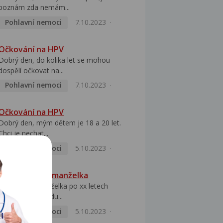
poznám zda nemám...
Pohlavní nemoci
7.10.2023
Očkování na HPV
Dobrý den, do kolika let se mohou
dospělí očkovat na...
Pohlavní nemoci
7.10.2023
Očkování na HPV
Dobrý den, mým dětem je 18 a 20 let.
Chci je nechat...
Pohlavní nemoci
5.10.2023
HPV pozitivní manželka
Dobrý den, manželka po xx letech
přivezla z Východu...
Pohlavní nemoci
5.10.2023