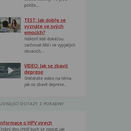
potíže,...
TEST: Jak dobře se
vyznáte ve svých
emocích?
Někteří lidé dokážou
zachovat klid i ve vypjatých
situacích....
VIDEO: Jak se zbavit
deprese
Shlédněte video na téma
jak se zbavit deprese..
UVISEJÍCÍ DOTAZY Z PORADNY
Informace o HPV virech
Dobrý den,chtěl bych se zeptat,jak