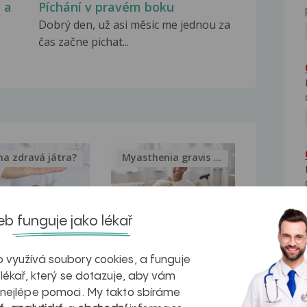
 a
Píchání v pravém boku
Dobrý den, už asi měsíc me jednou za
čas začne pichat...
na zdravá játra?
Myasthenia gravis – vše, co...
b funguje jako lékař
kovatění
Inovativní
 využívá soubory cookies, a funguje
r v datech a
léčba
 lékař, který se dotazuje, aby vám
 nejlépe pomoci. My takto sbíráme
azech
myastenie –