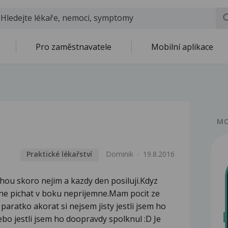
Pro zaměstnavatele
Mobilní aplikace
MO
Praktické lékařství
Dominik
19.8.2016
ou skoro nejim a kazdy den posiluji.Kdyz
acne pichat v boku neprijemne.Mam pocit ze
 paratko akorat si nejsem jisty jestli jsem ho
ebo jestli jsem ho doopravdy spolknul :D Je