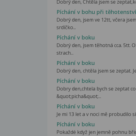
Dobrý den, Chtěla jsem se zeptat,kd
Píchání v bohu při těhotenstv
Dobrý den, jsem ve 12tt, včera jse
srdíčko...
Píchání v boku
Dobrý den, jsem těhotná cca. 5tt.
strach...
Píchání v boku
Dobrý den, chtěla jsem se zeptat. Je
Píchání v boku
Dobry den,chtela bych se zeptat c
&quot;picha&quot;...
Píchání v boku
Je mi 13 let a v noci mě probudilo s
Píchání v boku
Pokaždé když jen jemně pohnu bři