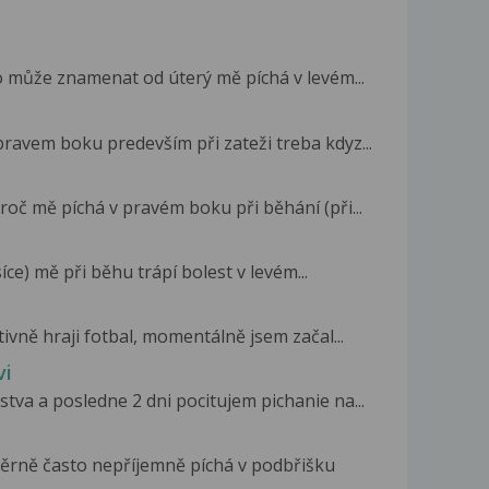
o může znamenat od úterý mě píchá v levém...
ravem boku predevším při zateži treba kdyz...
roč mě píchá v pravém boku při běhání (při...
íce) mě při běhu trápí bolest v levém...
ktivně hraji fotbal, momentálně jsem začal...
vi
tva a posledne 2 dni pocitujem pichanie na...
ěrně často nepříjemně píchá v podbřišku