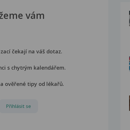
žeme vám
izací čekají na váš dotaz.
nci s chytrým kalendářem.
a ověřené tipy od lékařů.
Přihlásit se