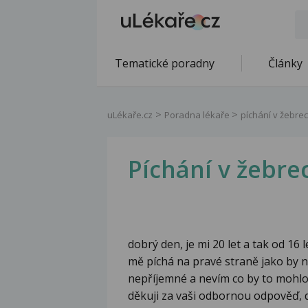
Tematické poradny
Články
uLékaře.cz
Poradna lékaře
píchání v žebre
Píchání v žebre
dobrý den, je mi 20 let a tak od 16 
mě píchá na pravé straně jako by na
nepříjemné a nevím co by to mohlo b
děkuji za vaši odbornou odpověď, 