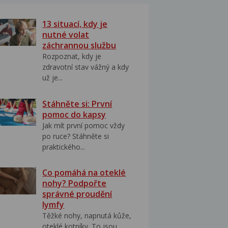
13 situací, kdy je
nutné volat
záchrannou službu
Rozpoznat, kdy je
zdravotní stav vážný a kdy
už je...
Stáhněte si: První
pomoc do kapsy
Jak mít první pomoc vždy
po ruce? Stáhněte si
praktického...
Co pomáhá na oteklé
nohy? Podpořte
správné proudění
lymfy
Těžké nohy, napnutá kůže,
oteklé kotníky. To jsou