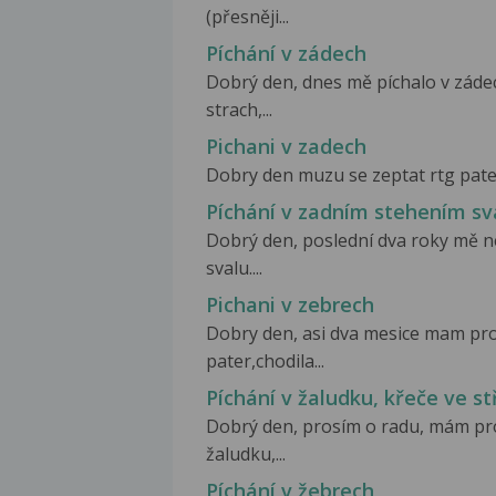
(přesněji...
Píchání v zádech
Dobrý den, dnes mě píchalo v záde
strach,...
Pichani v zadech
Dobry den muzu se zeptat rtg pater
Píchání v zadním stehením sv
Dobrý den, poslední dva roky mě n
svalu....
Pichani v zebrech
Dobry den, asi dva mesice mam pr
pater,chodila...
Píchání v žaludku, křeče ve s
Dobrý den, prosím o radu, mám pro
žaludku,...
Píchání v žebrech