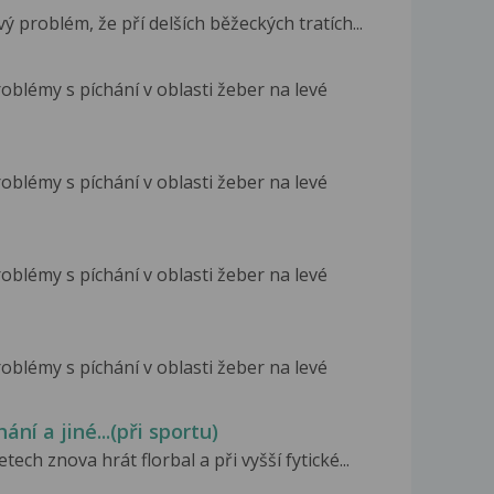
ý problém, že pří delších běžeckých tratích...
blémy s píchání v oblasti žeber na levé
blémy s píchání v oblasti žeber na levé
blémy s píchání v oblasti žeber na levé
blémy s píchání v oblasti žeber na levé
ní a jiné...(při sportu)
ech znova hrát florbal a při vyšší fytické...