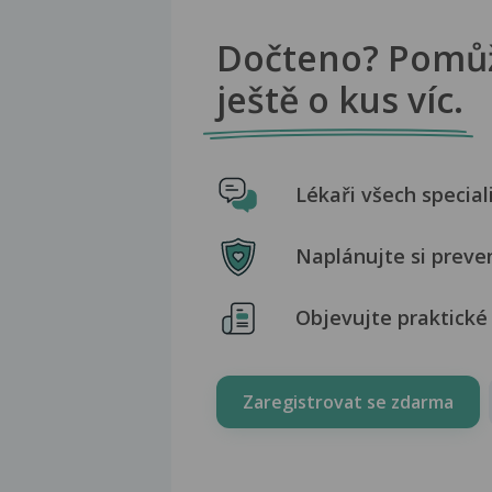
Dočteno? Pomů
ještě o kus víc.
Lékaři všech special
Naplánujte si preve
Objevujte praktické 
Zaregistrovat se zdarma