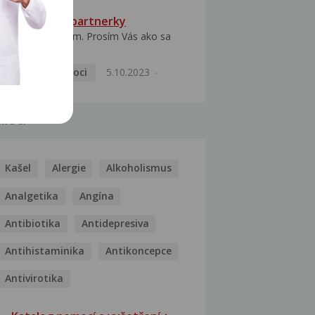
HPV typ 52 u partnerky
Dobrý deň prajem. Prosím Vás ako sa
dá vyliečiť vírus...
Pohlavní nemoci
5.10.2023
MOCI
Kašel
Alergie
Alkoholismus
Analgetika
Angína
Antibiotika
Antidepresiva
Antihistaminika
Antikoncepce
Antivirotika