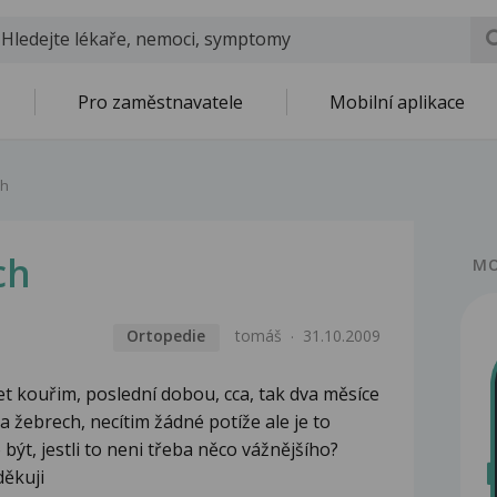
Pro zaměstnavatele
Mobilní aplikace
ch
ch
MO
Ortopedie
tomáš
31.10.2009
let kouřim, poslední dobou, cca, tak dva měsíce
 žebrech, necítim žádné potíže ale je to
ýt, jestli to neni třeba něco vážnějšího?
děkuji