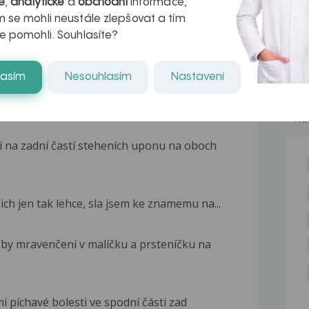
é
,
analytické
a
obchodní
informace,
 se mohli neustále zlepšovat a tím
e pomohli. Souhlasíte?
lasím
Nesouhlasím
Nastavení
NE
 na zadní častí steheních uponu na oboch
ich jen tak lehce, sla jsem ke znamemu na...
by mravenčení v malíčku a prsteníčku na
i píchavé bolesti ve spodní části zad