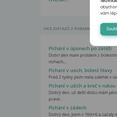
technick
abychom
vám lép
VÍCE DOTAZŮ Z PORADNY
Souh
Píchání v úponech po zátěži
Dobrí den mam problem z bolestmi
nohach....
Pichani v usich, bolest hlavy
Pred 2 tydny jsem mela zalehle v us
Píchaní v uších a kreč v rukou
Dobrý den, už delší dobu mám jako
pravé...
Píchání v zádech
Dobrý den, jsem v 16tt+6 a začaly m