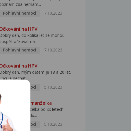
poznám zda nemám...
Pohlavní nemoci
7.10.2023
Očkování na HPV
Dobrý den, do kolika let se mohou
dospělí očkovat na...
Pohlavní nemoci
7.10.2023
Očkování na HPV
Dobrý den, mým dětem je 18 a 20 let.
Chci je nechat...
Pohlavní nemoci
5.10.2023
HPV pozitivní manželka
Dobrý den, manželka po xx letech
přivezla z Východu...
Pohlavní nemoci
5.10.2023