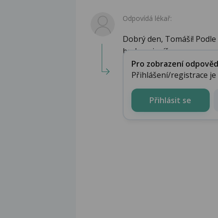
Odpovídá lékař:
Dobrý den, Tomáši! Podle t
bude nejspíše ...
Pro zobrazení odpovědi 
Přihlášení/registrace j
Přihlásit se