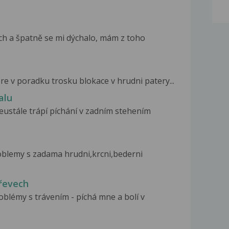
ch a špatně se mi dýchalo, mám z toho
e v poradku trosku blokace v hrudni patery...
alu
eustále trápí píchání v zadním stehením
oblemy s zadama hrudni,krcni,bederni
třevech
blémy s trávením - píchá mne a bolí v