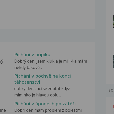
Píchání v pupíku
vý
Dobrý den, jsem kluk a je mi 14 a mám
někdy takové...
Píchání v pochvě na konci
těhotenství
é
dobry den chci se zeptat kdyz
SO
miminko je hlavou dolu...
Píchání v úponech po zátěži
ilné
Dobrí den mam problem z bolestmi