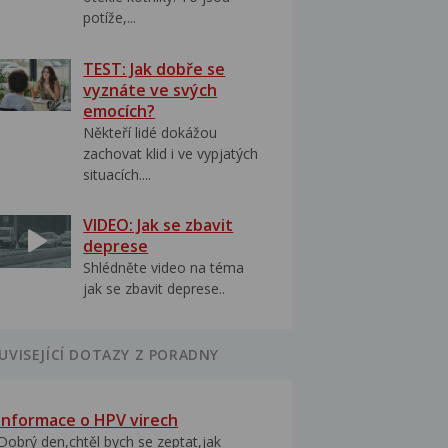
potíže,...
TEST: Jak dobře se
vyznáte ve svých
emocích?
Někteří lidé dokážou
zachovat klid i ve vypjatých
situacích....
VIDEO: Jak se zbavit
deprese
Shlédněte video na téma
jak se zbavit deprese..
UVISEJÍCÍ DOTAZY Z PORADNY
Informace o HPV virech
Dobrý den,chtěl bych se zeptat,jak