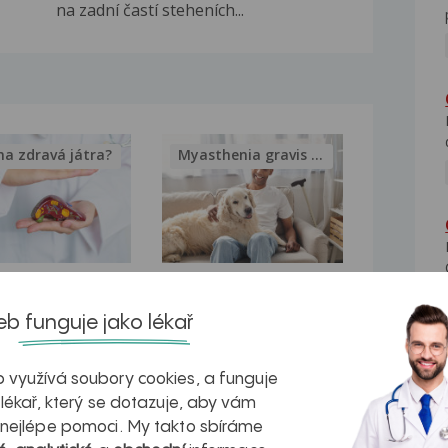
na zadní častí steheních...
na zdravá játra?
Myasthenia gravis – vše, co...
kovatění
Inovativní
b funguje jako lékař
r v datech a
léčba
azech
myastenie –
 využívá soubory cookies, a funguje
naděje pro ty,
 lékař, který se dotazuje, aby vám
 nejlépe pomoci. My takto sbíráme
kteří ji...